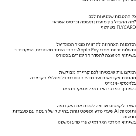
כל ההטבות שמגיעות לכם
מה ההבדל בין מועדון תעופה וכרטיס אשראי?
בשיתוף FLYCARD
הזדמנות האחרונה להרוויח מגמר המונדיאל
יחסי הימור משופרים, הפקדות ב-Apple Pay ותשלום זכיות מיידי
בשיתוף המועצה להסדר ההימורים בספורט
המקצועות שיבטיחו לכם קריירה מבוקשת
מהסבת אקדמאים ועד מדעי הספורט: כל מסלולי הקריירה
בלוינסקי-וינגייט
בשיתוף המרכז האקדמי לוינסקי־וינגייט
הצצה לקמפוס שרוצה לשנות את האקדמיה
שערי מדע ומשפט נוחת בהייטק של רעננה עם מעבדות AI ותוכניות
חדשות
בשיתוף המרכז האקדמי שערי מדע ומשפט