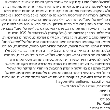
"ישראל היום" הוא גוף תקשורת שנוסד מתוך האמונה שהציבור הישראלי
ראוי לעיתונות טובה יותר, מאוזנת יותר ומדויקת יותר. עיתונות שמדברת
ולא צועקת. עיתונות אמינה, אובייקטיבית ועניינית. עיתונות אחרת וללא
תשלום. המהדורה המודפסת הראשונה פורסמה ב-30 ביולי 2007, וב-2010
הפך "ישראל היום" לעיתון הישראלי בעל שיעור החשיפה הגבוה ביותר בימי
חול. מו"ל העיתון היא ד"ר מרים אדלסון. העורך הראשי הוא עמר לחמנוביץ,
והעורך המייסד הוא עמוס רגב. אתרי האינטרנט של "ישראל היום" בעברית
ובאנגלית, כמו כן היישומונים (אפליקציות) לאנדרואיד ול-iOS, מציגים
חדשות מסביב לשעון, תוכן בלעדי, מבזקים ועדכונים, ניתוחים ופרשנויות,
וידיאו, פודקאסטים ושידורים חיים. פלטפורמות הדיגיטל של "ישראל היום"
כוללות ערוצי חדשות ודעות, תרבות ובידור, לייף סטייל, טכנולוגיה, ספורט,
כלכלה וצרכנות, בריאות, חיילים, אוכל, יהדות, תיירות ורכב. ב-2021 עלו
לאוויר האתר החדש והיישומון החדש של "ישראל היום" בעברית, במטרה
לספק לגולשים חוויה מהירה, עדכנית, בטוחה ונוחה. תכני המהדורה
המודפסת של העיתון זמינים גם באתר, במהדורה יומית מקוונת, ואפשר
לקבל אותם גם בניוזלטר. מועדון ההטבות הייחודי "הקליקה של ישראל
היום" מציע לגולשי האתר הנחות ומבצעים על מוצרים ושירותים. ישראל
היום פתוח להערות, לביקורת ולהצעות לשיפור מקהל הקוראים. פנו אלינו
במייל hayom@israelhayom.co.il.
יום שבת, 25.7.2026
י"א באב תשפ"ו
חדשות
דעות
ספורט
ForReal
תרבות ובידור