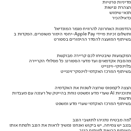
מדיניות פרטיות
הצהרת נגישות
תנאי שימוש
כדאי
להכיר
הזדמנות האחרונה להרוויח מגמר המונדיאל
יחסי הימור משופרים, הפקדות ב-Apple Pay ותשלום זכיות מיידי
בשיתוף המועצה להסדר ההימורים בספורט
המקצועות שיבטיחו לכם קריירה מבוקשת
מהסבת אקדמאים ועד מדעי הספורט: כל מסלולי הקריירה
בלוינסקי-וינגייט
בשיתוף המרכז האקדמי לוינסקי־וינגייט
הצצה לקמפוס שרוצה לשנות את האקדמיה
שערי מדע ומשפט נוחת בהייטק של רעננה עם מעבדות AI ותוכניות
חדשות
בשיתוף המרכז האקדמי שערי מדע ומשפט
מה מבטיח נתניהו לתושבי הנגב?
בנגב יש צמיחה, יש ביקוש ואנחנו נמשיך לראות את הנגב ולפתח אותו
בשיתוף הרשות לפיתוח הנגב