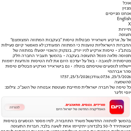
אוכל
מגזין
אנחנו מגייסים
English
X
תיירות
תעופה
אל על, ארקיע וישראייר מבטלות טיסות "בעקבות המתווה המצומצם"
החברות הישראליות טוענות כי המתווה המעודכן לא מאפשר קיום פעילות
בנתב"ג • טיסות ארקיע לניו יורק, בנגקוק והאנוי יופעלו במתווה של
תפוסה מלאה מנמל התעופה בעקבה • בהמשך תעביר החברה חלק
מטיסותיה לטאבה • באל על יעדכנו היום את לוח הטיסות והודעות יזומות
יישלחו לנוסעים שטיסתם בוטלה • גם בישראייר וארקיע מבטלים טיסות
סהר אברהמי
23/3/2026, 07:36
,עודכן
23/3/2026, 17:57
0
השמעה
כל טיסה של חברה ישראלית מחייבת מעטפת אבטחה של השב"כ. צילום:
יוסי זליגר
בהמשך ל
מתווה החדש
של משרד התחבורה, לפיו מספר הנוסעים בטיסות
יוצאות
ירד ל-50 בלבד
והן יתקיימו אחת לשעה בלבד, חברות התעופה