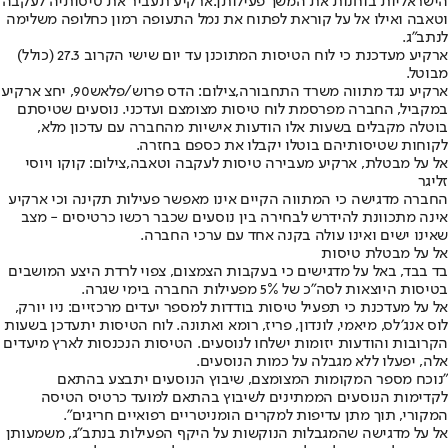
הישראליות בוחנות את המשך פעילותן:
ארקיע תעביר את טיסותיה לעקבה
וטאבה ואילו אל על קוראת לפתוח את נמל התעופה רמון כחלופה משלימה
לנתב״ג.
ארקיע מעדכנת כי לוח הטיסות המתוכנן עד יום שישי הקרוב 27.3 (כולל)
מבוטל.
ארקיע נגד מתווה משרד התחבורה,צילום: הדס פרוש/פלאש90, יחצ ארקיע
במקביל, החברה מפרסמת לוח טיסות מצומצם ועדכני. נוסעים שטיסתם
בוטלה מקבלים בשעות אלו הודעות אישיות מהחברה עם עדכון מלא,
לקוחות שטיסותיהם בוטלו יקבלו את כספם בחזרה.
אל על מבטלת, ארקיע מעבירה טיסות לעקבה וטאבה,צילום: קוקו ויוסי
זליגר
החברה מדגישה כי המתווה הקיים אינו מאפשר פעילות תקינה וכי ארקיע
אינה מתכוונת להידרש לבחירה בין נוסעים שכבר רכשו כרטיסים - מצב
שאינו ישים ואינו עולה בקנה אחד עם ערכי החברה.
אל על מבטלת טיסות
בד בבד, באל על מדגישים כי בעקבות הצמצום, צפוי לרדת היצע המושבים
בטיסות היוצאות לסה״כ של 5% מפעילות החברה בימי שגרה.
אל על מעדכנת כי תפעיל טיסות בודדות למספר יעדים מרכזיים: ניו יורק,
לוס אנג׳לס, מיאמי, לונדון, פריז, רומא ואתונה. לוח הטיסות יתעדכן בשעות
הקרובות והודעות יזומות ישלחו לנוסעים. הטיסות הנכנסות לארץ מיעדים
אלה, יפעלו ללא מגבלה על כמות הנוסעים.
"נוכח מספר המקומות המצומצם, שיבוץ הנוסעים יתבצע בהתאם
לקדימות הנוסעים הממתינים לשיבוץ בהתאם למועד כרטיס הטיסה
המקורי, תוך מתן עדיפות למקרים הומניטריים רפואיים חריגים".
אל על מדגישה שהמגבלות הנוקשות על היקף הפעילות בנתב״ג, משמעותן