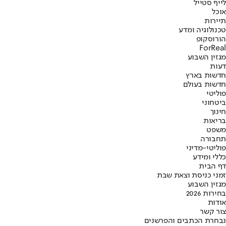
לייף סטייל
אוכל
תיירות
טכנולוגיה ומדע
הורוסקופ
ForReal
מגזין השבוע
דעות
חדשות בארץ
חדשות בעולם
פוליטי
ביטחוני
חינוך
בריאות
משפט
תחבורה
פוליטי-מדיני
כללי ומידע
דף הבית
זמני כניסת וצאת שבת
מגזין השבוע
בחירות 2026
אודות
צור קשר
נבחרת הכתבים והפרשנים