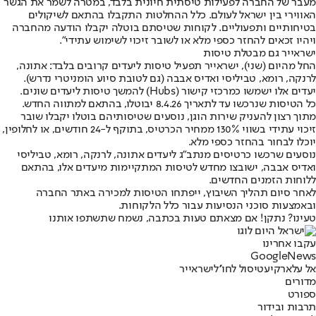
מעבר של החברה לפעילות טיסתית חיונית בלבד, במטרה לשמר את הגשר
האווירי בין ישראל לעולם. כלל ההחלטות התקבלו בהתאם לשיקולים
בטיחותיים ותפעוליים. לקוחות שטיסתם בוטלה יקבלו הודעה מהחברה
ויהיו זכאים להחזר כספי מלא או לשובר זיכוי לשימוש עתידי".
ישראייר גם מבטלת טיסות
החל מהיום (שני), ישראייר תפעיל טיסות ליעדים קרובים בלבד: אתונה,
לרנקה, רומא, טביליסי ואדיס אבבה (גם לטובת סיוע הומניטרי נדרש).
יעדים אלו ישמשו כמרכזי קישור (Hubs) להמשך טיסות ליעדים שונים.
כל הטיסות שנרכשו עד לתאריך 8.4.26 יבוטלו, בהתאם למתווה החדש.
מתוך רצון להעניק שירות הוגן, נוסעים שטיסותיהם בוטלו יקבלו שובר
זיכוי עתידי בשווי 130% ממחיר הכרטיס, בתוקף ל-24 חודשים, או לחלופין,
יוכלו לבחור בהחזר כספי מלא.
נוסעים שרכשו כרטיסים מנתב"ג ליעדים אתונה, לרנקה, רומא, טביליסי
ואדיס אבבה, ישובצו מחדש לטיסות המתקיימות מיעדים אלו, בהתאם
ללוחות הזמנים החדשים.
לאחר סיום תהליך השיבוץ, ייפתחו הטיסות למכירה באתר החברה
ובאמצעות סוכני הנסיעות עבור כלל הלקוחות.
טעינו? נתקן! אם מצאתם טעות בכתבה, נשמח שתשתפו אותנו
עקבו אחרינו
G
o
o
g
l
e
News
אל על
ארקיע
טיסול לחו''ל
ישראייר
מדורים
ספורט
תרבות ובידור