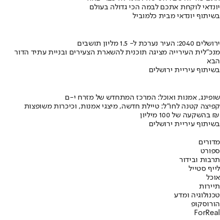
יונדאי לוקחת אתכם לבמה הכי גדולה בעולם
בשיתוף יונדאי מבית כלמוביל
ירושלים 2040: העיר נערכת ל- 1.5 מליון תושבים
מנכ"לית העירייה מציגה תוכנית להשארת הצעירים ובניית עתיד הדור
הבא
בשיתוף עיריית ירושלים
שופינג, אמנות ואוכל: המרכז המתחדש של מזרח י-ם
קפיצה קטנה לחו"ל: טיילת חדשה, מיצגי אמנות, וכיכרות משופצות
בהשקעה של 100 מיליון ₪
בשיתוף עיריית ירושלים
מדורים
ספורט
תרבות ובידור
לייף סטייל
אוכל
תיירות
טכנולוגיה ומדע
הורוסקופ
ForReal