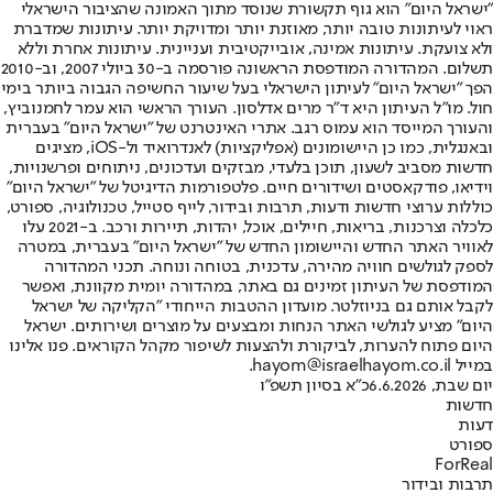
"ישראל היום" הוא גוף תקשורת שנוסד מתוך האמונה שהציבור הישראלי
ראוי לעיתונות טובה יותר, מאוזנת יותר ומדויקת יותר. עיתונות שמדברת
ולא צועקת. עיתונות אמינה, אובייקטיבית ועניינית. עיתונות אחרת וללא
תשלום. המהדורה המודפסת הראשונה פורסמה ב-30 ביולי 2007, וב-2010
הפך "ישראל היום" לעיתון הישראלי בעל שיעור החשיפה הגבוה ביותר בימי
חול. מו"ל העיתון היא ד"ר מרים אדלסון. העורך הראשי הוא עמר לחמנוביץ,
והעורך המייסד הוא עמוס רגב. אתרי האינטרנט של "ישראל היום" בעברית
ובאנגלית, כמו כן היישומונים (אפליקציות) לאנדרואיד ול-iOS, מציגים
חדשות מסביב לשעון, תוכן בלעדי, מבזקים ועדכונים, ניתוחים ופרשנויות,
וידיאו, פודקאסטים ושידורים חיים. פלטפורמות הדיגיטל של "ישראל היום"
כוללות ערוצי חדשות ודעות, תרבות ובידור, לייף סטייל, טכנולוגיה, ספורט,
כלכלה וצרכנות, בריאות, חיילים, אוכל, יהדות, תיירות ורכב. ב-2021 עלו
לאוויר האתר החדש והיישומון החדש של "ישראל היום" בעברית, במטרה
לספק לגולשים חוויה מהירה, עדכנית, בטוחה ונוחה. תכני המהדורה
המודפסת של העיתון זמינים גם באתר, במהדורה יומית מקוונת, ואפשר
לקבל אותם גם בניוזלטר. מועדון ההטבות הייחודי "הקליקה של ישראל
היום" מציע לגולשי האתר הנחות ומבצעים על מוצרים ושירותים. ישראל
היום פתוח להערות, לביקורת ולהצעות לשיפור מקהל הקוראים. פנו אלינו
במייל hayom@israelhayom.co.il.
יום שבת, 6.6.2026
כ"א בסיון תשפ"ו
חדשות
דעות
ספורט
ForReal
תרבות ובידור