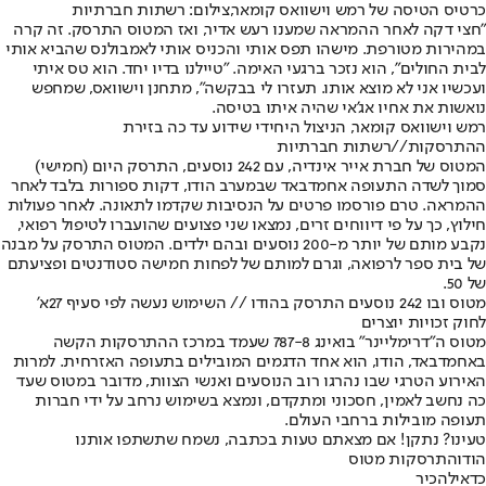
כרטיס הטיסה של רמש וישוואס קומאר,צילום: רשתות חברתיות
"חצי דקה לאחר ההמראה שמענו רעש אדיר, ואז המטוס התרסק. זה קרה
במהירות מטורפת. מישהו תפס אותי והכניס אותי לאמבולנס שהביא אותי
לבית החולים", הוא נזכר ברגעי האימה. "טיילנו בדיו יחד. הוא טס איתי
ועכשיו אני לא מוצא אותו. תעזרו לי בבקשה", מתחנן וישוואס, שמחפש
נואשות את אחיו אג'אי שהיה איתו בטיסה.
רמש וישוואס קומאר, הניצול היחידי שידוע עד כה בזירת
ההתרסקות//רשתות חברתיות
המטוס של חברת אייר אינדיה, עם 242 נוסעים, התרסק היום (חמישי)
סמוך לשדה התעופה אחמדבאד שבמערב הודו, דקות ספורות בלבד לאחר
ההמראה. טרם פורסמו פרטים על הנסיבות שקדמו לתאונה. לאחר פעולות
חילוץ, כך על פי דיווחים זרים, נמצאו שני פצועים שהועברו לטיפול רפואי,
נקבע מותם של יותר מ-200 נוסעים ובהם ילדים. המטוס התרסק על מבנה
של בית ספר לרפואה, וגרם למותם של לפחות חמישה סטודנטים ופציעתם
של 50.
מטוס ובו 242 נוסעים התרסק בהודו // השימוש נעשה לפי סעיף 27א'
לחוק זכויות יוצרים
מטוס ה"דרימליינר" בואינג 787-8 שעמד במרכז ההתרסקות הקשה
באחמדבאד, הודו, הוא אחד הדגמים המובילים בתעופה האזרחית. למרות
האירוע הטרגי שבו נהרגו רוב הנוסעים ואנשי הצוות, מדובר במטוס שעד
כה נחשב לאמין, חסכוני ומתקדם, ונמצא בשימוש נרחב על ידי חברות
תעופה מובילות ברחבי העולם.
טעינו? נתקן! אם מצאתם טעות בכתבה, נשמח שתשתפו אותנו
הודו
התרסקות מטוס
כדאי
להכיר