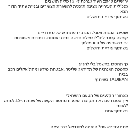
ירושלים 2040: העיר נערכת ל- 1.5 מליון תושבים
מנכ"לית העירייה מציגה תוכנית להשארת הצעירים ובניית עתיד הדור
הבא
בשיתוף עיריית ירושלים
שופינג, אמנות ואוכל: המרכז המתחדש של מזרח י-ם
קפיצה קטנה לחו"ל: טיילת חדשה, מיצגי אמנות, וכיכרות משופצות
בהשקעה של 100 מיליון ₪
בשיתוף עיריית ירושלים
כך תחסכו בחשמל בלי להזיע
מהפכת האנרגיה של תדיראן: שליטה, אבטחת מידע וניהול אקלים חכם
בבית
בשיתוף TADIRAN
מאחורי הקלעים של הטעם הישראלי
איך אסם הפכה את תקופת הצנע והמחסור הקשה של שנות ה-40 למותג
לאומי?
בשיתוף אסם
אתם עוד לא שם? הטיסה למונדיאל כבר יצאה