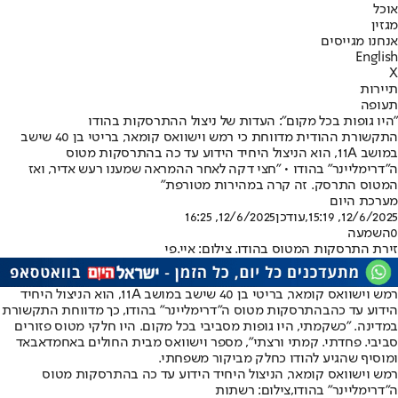
אוכל
מגזין
אנחנו מגייסים
English
X
תיירות
תעופה
"היו גופות בכל מקום": העדות של ניצול ההתרסקות בהודו
התקשורת ההודית מדווחת כי רמש וישוואס קומאר, בריטי בן 40 שישב
במושב 11A, הוא הניצול היחיד הידוע עד כה בהתרסקות מטוס
ה"דרימליינר" בהודו • "חצי דקה לאחר ההמראה שמענו רעש אדיר, ואז
המטוס התרסק. זה קרה במהירות מטורפת"
מערכת היום
12/6/2025, 15:19
,עודכן
12/6/2025, 16:25
0
השמעה
זירת התרסקות המטוס בהודו. צילום: איי.פי
רמש וישוואס קומאר, בריטי בן 40 שישב במושב 11A, הוא הניצול היחיד
הידוע עד כה
בהתרסקות מטוס ה"דרימליינר" בהודו
, כך מדווחת התקשורת
במדינה. "כשקמתי, היו גופות מסביבי בכל מקום. היו חלקי מטוס פזורים
סביבי. פחדתי. קמתי ורצתי", מספר וישוואס מבית החולים באחמדאבאד
ומוסיף שהגיע להודו כחלק מביקור משפחתי.
רמש וישוואס קומאר, הניצול היחיד הידוע עד כה בהתרסקות מטוס
ה"דרימליינר" בהודו,צילום: רשתות