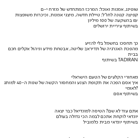
שופינג, אמנות ואוכל: המרכז המתחדש של מזרח י-ם
קפיצה קטנה לחו"ל: טיילת חדשה, מיצגי אמנות, וכיכרות משופצות
בהשקעה של 100 מיליון ₪
בשיתוף עיריית ירושלים
כך תחסכו בחשמל בלי להזיע
מהפכת האנרגיה של תדיראן: שליטה, אבטחת מידע וניהול אקלים חכם
בבית
בשיתוף TADIRAN
מאחורי הקלעים של הטעם הישראלי
איך אסם הפכה את תקופת הצנע והמחסור הקשה של שנות ה-40 למותג
לאומי?
בשיתוף אסם
אתם עוד לא שם? הטיסה למונדיאל כבר יצאה
יונדאי לוקחת אתכם לבמה הכי גדולה בעולם
בשיתוף יונדאי מבית כלמוביל