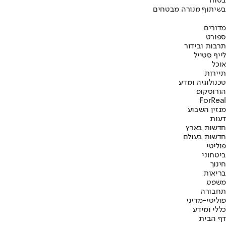
בטוח
בשיתוף מנורה מבטחים
מדורים
ספורט
תרבות ובידור
לייף סטייל
אוכל
תיירות
טכנולוגיה ומדע
הורוסקופ
ForReal
מגזין השבוע
דעות
חדשות בארץ
חדשות בעולם
פוליטי
ביטחוני
חינוך
בריאות
משפט
תחבורה
פוליטי-מדיני
כללי ומידע
דף הבית