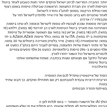
יותר. החברה המריאה לכיוון ישראל מוקדם יותר וזאת כשבוע לאחר ביטול
הטיסות לארץ והן חברת התעופה הראשונה שביטלה טיסות באופן רצוף
מאז נפילת הרקטה בסמוך לנתב״ג וחזרה לישראל.
לאחר שהטייס חש ברע: מטוס של וויז אייר מלונדון לישראל חזר על
עקבותיו // ארכיון
חברות נוספות שנכון לעכשיו לא טסות לישראל וכאמור, לא שינו ביממה
האחרונה את תאריך ביטול הטיסות לארץ הן יונייטד (18 במאי), דלתא (19
במאי), לוט (18 במאי), אג׳יאן (16 במאי עם השפעה אפשרית על טיסות
מוקדמות ב-17 במאי), ITA עד 18 במאי, כולל טיסות AZ809,AZ815 ב-19
במאי, טראנסאוויה (13 במאי). אייר בלטיק מאריכה ביטולים עד 20 במאי.
על פי נתוני רשות שדות התעופה, צפויים לעבור היום בנתב״ג כמעט 49
אלף נוסעים ב-294 טיסות בינלאומיות. כמעט 24 אלף נוסעים צפויים
להמריא מישראל וכל השאר יחזרו לארץ.
טעינו? נתקן! אם מצאתם טעות בכתבה, נשמח שתשתפו אותנו
ביטול טיסות
כדאי
להכיר
הסוד של איינשטיין שיגדיל לכם את הפנסיה
הריבית דריבית עובדת לטובתכם רק אם תתחילו מוקדם. כך תבנו עתיד
בטוח
בשיתוף מנורה מבטחים
אל תישארו מאחור – בואו לגלות לאן ה-AI הולך
הבינה המלאכותית לא תחליף אנשים, היא תחליף את מי שלא משתמש