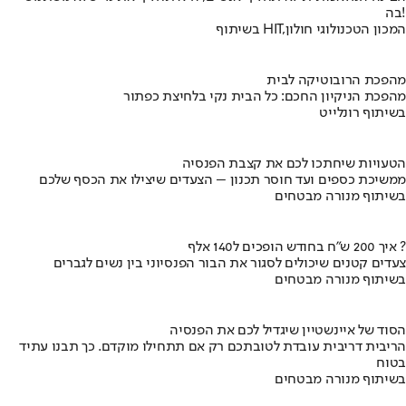
בה!
בשיתוף HIT,המכון הטכנולוגי חולון
מהפכת הרובוטיקה לבית
מהפכת הניקיון החכם: כל הבית נקי בלחיצת כפתור
בשיתוף רונלייט
הטעויות שיחתכו לכם את קצבת הפנסיה
ממשיכת כספים ועד חוסר תכנון – הצעדים שיצילו את הכסף שלכם
בשיתוף מנורה מבטחים
איך 200 ש"ח בחודש הופכים ל140 אלף ?
צעדים קטנים שיכולים לסגור את הבור הפנסיוני בין נשים לגברים
בשיתוף מנורה מבטחים
הסוד של איינשטיין שיגדיל לכם את הפנסיה
הריבית דריבית עובדת לטובתכם רק אם תתחילו מוקדם. כך תבנו עתיד
בטוח
בשיתוף מנורה מבטחים