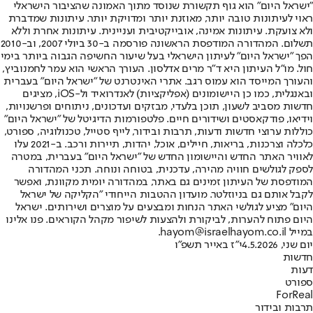
"ישראל היום" הוא גוף תקשורת שנוסד מתוך האמונה שהציבור הישראלי
ראוי לעיתונות טובה יותר, מאוזנת יותר ומדויקת יותר. עיתונות שמדברת
ולא צועקת. עיתונות אמינה, אובייקטיבית ועניינית. עיתונות אחרת וללא
תשלום. המהדורה המודפסת הראשונה פורסמה ב-30 ביולי 2007, וב-2010
הפך "ישראל היום" לעיתון הישראלי בעל שיעור החשיפה הגבוה ביותר בימי
חול. מו"ל העיתון היא ד"ר מרים אדלסון. העורך הראשי הוא עמר לחמנוביץ,
והעורך המייסד הוא עמוס רגב. אתרי האינטרנט של "ישראל היום" בעברית
ובאנגלית, כמו כן היישומונים (אפליקציות) לאנדרואיד ול-iOS, מציגים
חדשות מסביב לשעון, תוכן בלעדי, מבזקים ועדכונים, ניתוחים ופרשנויות,
וידיאו, פודקאסטים ושידורים חיים. פלטפורמות הדיגיטל של "ישראל היום"
כוללות ערוצי חדשות ודעות, תרבות ובידור, לייף סטייל, טכנולוגיה, ספורט,
כלכלה וצרכנות, בריאות, חיילים, אוכל, יהדות, תיירות ורכב. ב-2021 עלו
לאוויר האתר החדש והיישומון החדש של "ישראל היום" בעברית, במטרה
לספק לגולשים חוויה מהירה, עדכנית, בטוחה ונוחה. תכני המהדורה
המודפסת של העיתון זמינים גם באתר, במהדורה יומית מקוונת, ואפשר
לקבל אותם גם בניוזלטר. מועדון ההטבות הייחודי "הקליקה של ישראל
היום" מציע לגולשי האתר הנחות ומבצעים על מוצרים ושירותים. ישראל
היום פתוח להערות, לביקורת ולהצעות לשיפור מקהל הקוראים. פנו אלינו
במייל hayom@israelhayom.co.il.
יום שני, 4.5.2026
י"ז באייר תשפ"ו
חדשות
דעות
ספורט
ForReal
תרבות ובידור