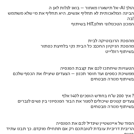
אל תישארו מאחור – בואו לגלות לאן ה-AI הולך
הבינה המלאכותית לא תחליף אנשים, היא תחליף את מי שלא משתמש
בה!
בשיתוף HIT,המכון הטכנולוגי חולון
מהפכת הרובוטיקה לבית
מהפכת הניקיון החכם: כל הבית נקי בלחיצת כפתור
בשיתוף רונלייט
הטעויות שיחתכו לכם את קצבת הפנסיה
ממשיכת כספים ועד חוסר תכנון – הצעדים שיצילו את הכסף שלכם
בשיתוף מנורה מבטחים
איך 200 ש"ח בחודש הופכים ל140 אלף ?
צעדים קטנים שיכולים לסגור את הבור הפנסיוני בין נשים לגברים
בשיתוף מנורה מבטחים
הסוד של איינשטיין שיגדיל לכם את הפנסיה
הריבית דריבית עובדת לטובתכם רק אם תתחילו מוקדם. כך תבנו עתיד