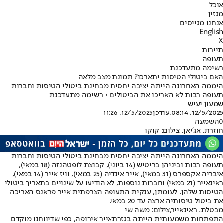
אוכל
מגזין
אנחנו מגייסים
English
X
תיירות
תעופה
רשימה מתעדכנת
האם ביטולי הטיסות יתארכו? תמונת מצב מלאה
היממה האחרונה הייתה יציבה יחסית מבחינת ביטולי הטיסות וחברות
תעופה רבות לא האריכו את הביטולים • רשימה מתעדכנת
שמעון יעיש
12/5/2025, 08:14
,עודכן
12/5/2025, 11:26
0
השמעה
חוזרת. אג'יאן. צילום: קוקו
היממה האחרונה הייתה יציבה יחסית מבחינת ביטולי הטיסות וחברות
תעופה רבות וביניהן בריטיש (14 ביוני), קבוצת לופטהנזה (18 במאי),
איבריה אקספרס (31 במאי), אייר אינדיה (25 במאי), וויז אייר (14 במאי),
ראינאייר (21 במאי) וחברות נוספות, לא הודיעו על שינויים בתאריך ביטולי
הטיסות שלהן. לעומתן, ענקית התעופה הצרפתית אייר פראנס האריכה
את ביטול טיסותיה ארצה עד 20 במאי.
מבטלת. ראינאייר,צילום: משה שי
התפתחות משמעותית הייתה בגזרת
אייר אירופה
, כפי שדיווחנו מוקדם