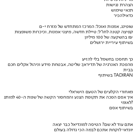
הצהרת נגישות
תנאי שימוש
כדאי
להכיר
שופינג, אמנות ואוכל: המרכז המתחדש של מזרח י-ם
קפיצה קטנה לחו"ל: טיילת חדשה, מיצגי אמנות, וכיכרות משופצות
בהשקעה של 100 מיליון ₪
בשיתוף עיריית ירושלים
כך תחסכו בחשמל בלי להזיע
מהפכת האנרגיה של תדיראן: שליטה, אבטחת מידע וניהול אקלים חכם
בבית
בשיתוף TADIRAN
מאחורי הקלעים של הטעם הישראלי
איך אסם הפכה את תקופת הצנע והמחסור הקשה של שנות ה-40 למותג
לאומי?
בשיתוף אסם
אתם עוד לא שם? הטיסה למונדיאל כבר יצאה
יונדאי לוקחת אתכם לבמה הכי גדולה בעולם