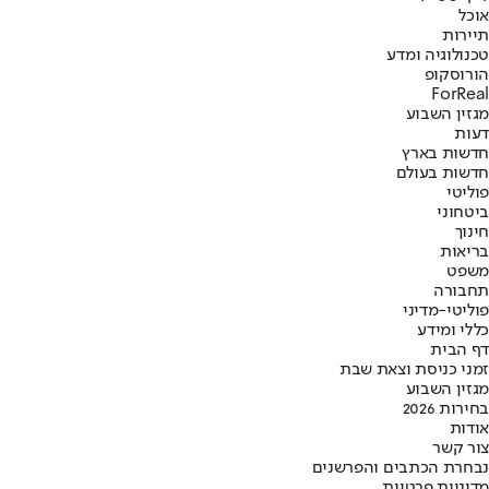
אוכל
תיירות
טכנולוגיה ומדע
הורוסקופ
ForReal
מגזין השבוע
דעות
חדשות בארץ
חדשות בעולם
פוליטי
ביטחוני
חינוך
בריאות
משפט
תחבורה
פוליטי-מדיני
כללי ומידע
דף הבית
זמני כניסת וצאת שבת
מגזין השבוע
בחירות 2026
אודות
צור קשר
נבחרת הכתבים והפרשנים
מדיניות פרטיות