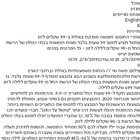
אוכל
מגזין
אנחנו מגייסים
English
X
תיירות
אחרי החופש: חופשה מפנקת באילת ב-99 שקלים לזוג
פתאל תציע למשך 99 שעות בלבד מאות חופשות בבתי המלון של הרשת
החל מ-99 שקלים ללילה לזוג • כל הפרטים בפנים
שמעון יעיש
2/9/2019, 10:25
,עודכן
2/9/2019, 15:19
0
צילום: משה שי // הנחות משמעותיות באילת וברחבי הארץ
רשת מלונות
פתאל
תצא בשבוע הבא במבצע מטורף ל-99 שעות בלבד, בו
יוצעו מאות חופשות בבתי המלון של הרשת החל מ-99 שקלים ללילה לזוג
ועד 499 שקלים ללילה.
המבצע תקף ל-99 שעות החל מתאריך ה-9.9, וההזמנות הן לחודשים
ינואר ופברואר 2020. המבצעים תקפים גם בסופי שבוע, ומומלץ להזמין
בשעות הראשונות של המבצע כדי לתפוס את התאריכים השווים ביותר.
את ההזמנות תוכלו לעשות דרך אתר "פתאל על הזמן". חברי מועדון יזכו
להנחה נוספת בגובה של 10%, כך שחברי המועדון יוכלו לנפוש בבתי המלון
של הרשת ב-90 שקלים ללילה לזוג.
תוספת עבור ילד תעלה לכם 50% ממחיר החופשה, תוספת לתינוק תעלה
55 שקלים ללילה. מבדיקה מול המחירים בשנה שעברה באותם תאריכים
עולה כי מדובר בהנחה של 50%-85% לעומת המחירים המלאים. לילה נוסף