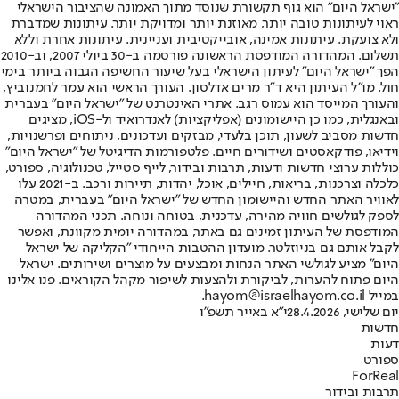
"ישראל היום" הוא גוף תקשורת שנוסד מתוך האמונה שהציבור הישראלי
ראוי לעיתונות טובה יותר, מאוזנת יותר ומדויקת יותר. עיתונות שמדברת
ולא צועקת. עיתונות אמינה, אובייקטיבית ועניינית. עיתונות אחרת וללא
תשלום. המהדורה המודפסת הראשונה פורסמה ב-30 ביולי 2007, וב-2010
הפך "ישראל היום" לעיתון הישראלי בעל שיעור החשיפה הגבוה ביותר בימי
חול. מו"ל העיתון היא ד"ר מרים אדלסון. העורך הראשי הוא עמר לחמנוביץ,
והעורך המייסד הוא עמוס רגב. אתרי האינטרנט של "ישראל היום" בעברית
ובאנגלית, כמו כן היישומונים (אפליקציות) לאנדרואיד ול-iOS, מציגים
חדשות מסביב לשעון, תוכן בלעדי, מבזקים ועדכונים, ניתוחים ופרשנויות,
וידיאו, פודקאסטים ושידורים חיים. פלטפורמות הדיגיטל של "ישראל היום"
כוללות ערוצי חדשות ודעות, תרבות ובידור, לייף סטייל, טכנולוגיה, ספורט,
כלכלה וצרכנות, בריאות, חיילים, אוכל, יהדות, תיירות ורכב. ב-2021 עלו
לאוויר האתר החדש והיישומון החדש של "ישראל היום" בעברית, במטרה
לספק לגולשים חוויה מהירה, עדכנית, בטוחה ונוחה. תכני המהדורה
המודפסת של העיתון זמינים גם באתר, במהדורה יומית מקוונת, ואפשר
לקבל אותם גם בניוזלטר. מועדון ההטבות הייחודי "הקליקה של ישראל
היום" מציע לגולשי האתר הנחות ומבצעים על מוצרים ושירותים. ישראל
היום פתוח להערות, לביקורת ולהצעות לשיפור מקהל הקוראים. פנו אלינו
במייל hayom@israelhayom.co.il.
יום שלישי, 28.4.2026
י"א באייר תשפ"ו
חדשות
דעות
ספורט
ForReal
תרבות ובידור