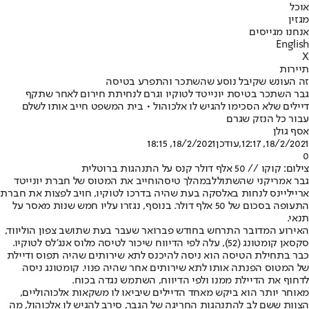
אוכל
מגזין
אנחנו מגייסים
English
X
תיירות
זה העונש שקיבל נוסע שהשתכר והתפרע בטיסה
גבר השתכר בטיסת יונייטד לטוקיו וגרם לנחיתת חירום לאחר שתקף
דיילים שלא הסכימו להגיש לו אלכוהול • בית המשפט חייב אותו לשלם
עבור כל הנזק שגרם
אסף גולן
18/2/2021, 12:17
,עודכן
18/2/2021, 18:15
0
צילום: קוקו // 50 אלף דולר קנס על התנהגות ברוטלית
גבר אמריקני שהשתולל
במהלך טיסה
וחייב את המטוס של חברת יונייטד
ארייליינס לנחות באלסקה בעת שהיה בדרכו לטוקיו, חויב לפצות את חברת
התעופה בסכום של 50 אלף דולר. בנוסף, נגזרו עליו חמש שנות מאסר על
תנאי.
האירוע המדובר התרחש בחודש פברואר שעבר בעת שתושב צפון הוליווד,
סקסאן קומטונג (52), עלה לפי הדיווח שיכור לטיסה מלוס אנג'לס לטוקיו.
כבר בתחילת הטיסה הוא ניסה להיכנס לתא שירותים שהיה תפוס ודיילת
של המטוס הפנתה אותו לתא שירותים אחר שהיה פנוי. קומטונג ניסה
לדחוף את הדיילת ממנו ולפי הדיווח, השתמש נגדה בכוח.
מאוחר יותר הוא ביקש מאחד הדיילים שיביאו לו משקאות אלכוהוליים,
הצוות ששם לב להתנהגות החריגה של הגבר, סירב להגיש לו אלכוהול, מה