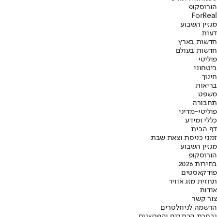
הורוסקופ
ForReal
מגזין השבוע
דעות
חדשות בארץ
חדשות בעולם
פוליטי
ביטחוני
חינוך
בריאות
משפט
תחבורה
פוליטי-מדיני
כללי ומידע
דף הבית
זמני כניסת וצאת שבת
מגזין השבוע
הורוסקופ
בחירות 2026
פודקאסטים
תחזית מזג אוויר
אודות
צור קשר
הרשמה לניוזלטרים
נבחרת הכתבים והפרשנים