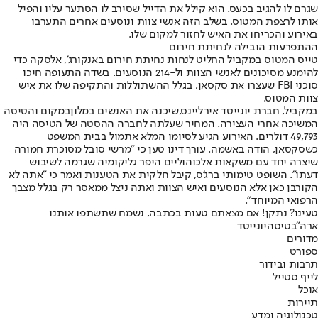
שגרם לו להגיב בכעס. הוא קילל את הדייל שסירב לו הסתער עליו והפיל
אותו לרצפת המטוס. בשלב הזה אנשי צוות ונוסעים אחרים התערבו
באירוע והכריחו את האיש לחזור למקום שלו.
ההתפרעות הובילה לנחיתת חירום
טייס המטוס במקביל החליט לנחות נחיתת חירום באנקורג', אלסקה כדי
להימנע מסיכונים לאנשי הצוות ול-214 הנוסעים. בשדה התעופה חיכו
סוכני FBI שעצרו את סקסאן, בגלל ההשתוללות והתקיפה שלו את איש
צוות המטוס.
במקביל, חברת יונייטד אירליינס,
שיכנה את האנשים במלון
במקום והטיסה
המשיכה אחרי העצירה. המחיר שעלתה לחברה ההסטה של הטיסה היה
49,793 דולרים. האירוע הגיע לסיומו המלא אתמול בבית המשפט
כשסקסאן, הודה באשמה. עורך דינו טען כי "מרשי סובל מסוכרת חמורה
שיצרה יחד עם משקאות אלכוהוליים היפר גליקומיה שגרמה לשיבוש
דעתו". השופט טימותי ברג'ס, קיבל חלקית את הטענות ואמר כי "אתה לא
הקורבן כאן אלא הנוסעים ואיש הצוות ואתה ניצל ממאסר רק בגלל מצבך
הרפואי המיוחד".
טעינו? נתקן! אם מצאתם טעות בכתבה, נשמח שתשתפו אותנו
ארה"ב
טיסה
יונייטד
מדורים
ספורט
תרבות ובידור
לייף סטייל
אוכל
תיירות
טכנולוגיה ומדע