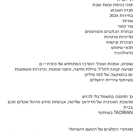
זמני כניסת וצאת שבת
מגזין השבוע
בחירות 2026
אודות
צור קשר
נבחרת הכתבים והפרשנים
מדיניות פרטיות
הצהרת נגישות
תנאי שימוש
כדאי
להכיר
שופינג, אמנות ואוכל: המרכז המתחדש של מזרח י-ם
קפיצה קטנה לחו"ל: טיילת חדשה, מיצגי אמנות, וכיכרות משופצות
בהשקעה של 100 מיליון ₪
בשיתוף עיריית ירושלים
כך תחסכו בחשמל בלי להזיע
מהפכת האנרגיה של תדיראן: שליטה, אבטחת מידע וניהול אקלים חכם
בבית
בשיתוף TADIRAN
מאחורי הקלעים של הטעם הישראלי