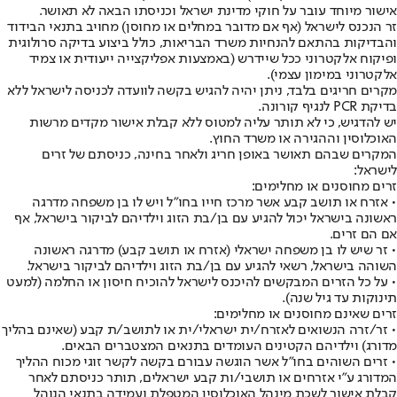
אישור מיוחד עובר על חוקי מדינת ישראל וכניסתו הבאה לא תאושר.
זר הנכנס לישראל (אף אם מדובר במחלים או מחוסן) מחויב בתנאי הבידוד
והבדיקות בהתאם להנחיות משרד הבריאות, כולל ביצוע בדיקה סרולוגית
ופיקוח אלקטרוני ככל שיידרש (באמצעות אפליקצייה ייעודית או צמיד
אלקטרוני במימון עצמי).
מקרים חריגים בלבד, ניתן יהיה להגיש בקשה לוועדה לכניסה לישראל ללא
בדיקת PCR לנגיף קורונה.
יש להדגיש, כי לא תותר עליה למטוס ללא קבלת אישור מקדים מרשות
האוכלוסין וההגירה או משרד החוץ.
המקרים שבהם תאושר באופן חריג ולאחר בחינה, כניסתם של זרים
לישראל:
זרים מחוסנים או מחלימים:
• אזרח או תושב קבע אשר מרכז חייו בחו"ל ויש לו בן משפחה מדרגה
ראשונה בישראל יכול להגיע עם בן/בת הזוג וילדיהם לביקור בישראל, אף
אם הם זרים.
• זר שיש לו בן משפחה ישראלי (אזרח או תושב קבע) מדרגה ראשונה
השוהה בישראל, רשאי להגיע עם בן/בת הזוג וילדיהם לביקור בישראל.
• על כל הזרים המבקשים להיכנס לישראל להוכיח חיסון או החלמה (למעט
תינוקות עד גיל שנה).
זרים שאינם מחוסנים או מחלימים:
• זר/זרה הנשואים לאזרח/ית ישראלי/ית או לתושב/ת קבע (שאינם בהליך
מדורג) וילדיהם הקטינים העומדים בתנאים המצטברים הבאים.
• זרים השוהים בחו"ל אשר הוגשה עבורם בקשה לקשר זוגי מכוח ההליך
המדורג ע"י אזרחים או תושבי/ות קבע ישראלים, תותר כניסתם לאחר
קבלת אישור לשכת מינהל האוכלוסין המטפלת ועמידה בתנאי הנוהל