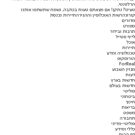
הרלוונטי.
טעינו? נתקן! אם מצאתם טעות בכתבה, נשמח שתשתפו אותנו
קורונה
רשות האוכלוסין וההגירה
תיירות נכנסת
מדורים
ספורט
תרבות ובידור
לייף סטייל
אוכל
תיירות
טכנולוגיה ומדע
הורוסקופ
ForReal
מגזין השבוע
דעות
חדשות בארץ
חדשות בעולם
פוליטי
ביטחוני
חינוך
בריאות
משפט
תחבורה
פוליטי-מדיני
כללי ומידע
דף הבית