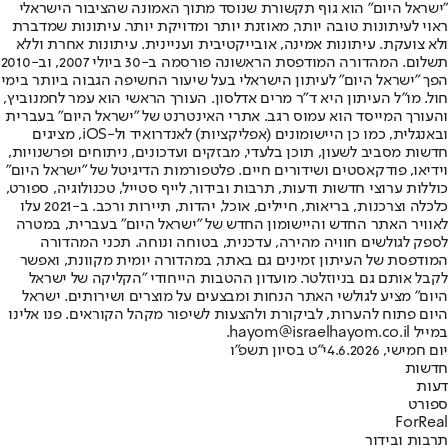
"ישראל היום" הוא גוף תקשורת שנוסד מתוך האמונה שהציבור הישראלי
ראוי לעיתונות טובה יותר, מאוזנת יותר ומדויקת יותר. עיתונות שמדברת
ולא צועקת. עיתונות אמינה, אובייקטיבית ועניינית. עיתונות אחרת וללא
תשלום. המהדורה המודפסת הראשונה פורסמה ב-30 ביולי 2007, וב-2010
הפך "ישראל היום" לעיתון הישראלי בעל שיעור החשיפה הגבוה ביותר בימי
חול. מו"ל העיתון היא ד"ר מרים אדלסון. העורך הראשי הוא עמר לחמנוביץ,
והעורך המייסד הוא עמוס רגב. אתרי האינטרנט של "ישראל היום" בעברית
ובאנגלית, כמו כן היישומונים (אפליקציות) לאנדרואיד ול-iOS, מציגים
חדשות מסביב לשעון, תוכן בלעדי, מבזקים ועדכונים, ניתוחים ופרשנויות,
וידיאו, פודקאסטים ושידורים חיים. פלטפורמות הדיגיטל של "ישראל היום"
כוללות ערוצי חדשות ודעות, תרבות ובידור, לייף סטייל, טכנולוגיה, ספורט,
כלכלה וצרכנות, בריאות, חיילים, אוכל, יהדות, תיירות ורכב. ב-2021 עלו
לאוויר האתר החדש והיישומון החדש של "ישראל היום" בעברית, במטרה
לספק לגולשים חוויה מהירה, עדכנית, בטוחה ונוחה. תכני המהדורה
המודפסת של העיתון זמינים גם באתר, במהדורה יומית מקוונת, ואפשר
לקבל אותם גם בניוזלטר. מועדון ההטבות הייחודי "הקליקה של ישראל
היום" מציע לגולשי האתר הנחות ומבצעים על מוצרים ושירותים. ישראל
היום פתוח להערות, לביקורת ולהצעות לשיפור מקהל הקוראים. פנו אלינו
במייל hayom@israelhayom.co.il.
יום חמישי, 4.6.2026
י"ט בסיון תשפ"ו
חדשות
דעות
ספורט
ForReal
תרבות ובידור