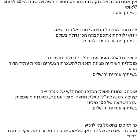
איך אסם הפכה את תקופת הצנע והמחסור הקשה של שנות ה-40 למותג
לאומי?
בשיתוף אסם
אתם עוד לא שם? הטיסה למונדיאל כבר יצאה
יונדאי לוקחת אתכם לבמה הכי גדולה בעולם
בשיתוף יונדאי מבית כלמוביל
ירושלים 2040: העיר נערכת ל- 1.5 מליון תושבים
מנכ"לית העירייה מציגה תוכנית להשארת הצעירים ובניית עתיד הדור
הבא
בשיתוף עיריית ירושלים
שופינג, אמנות ואוכל: המרכז המתחדש של מזרח י-ם
קפיצה קטנה לחו"ל: טיילת חדשה, מיצגי אמנות, וכיכרות משופצות
בהשקעה של 100 מיליון ₪
בשיתוף עיריית ירושלים
כך תחסכו בחשמל בלי להזיע
מהפכת האנרגיה של תדיראן: שליטה, אבטחת מידע וניהול אקלים חכם
בבית