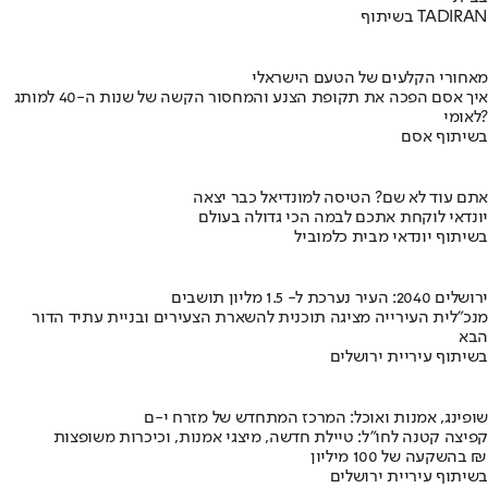
בשיתוף TADIRAN
מאחורי הקלעים של הטעם הישראלי
איך אסם הפכה את תקופת הצנע והמחסור הקשה של שנות ה-40 למותג
לאומי?
בשיתוף אסם
אתם עוד לא שם? הטיסה למונדיאל כבר יצאה
יונדאי לוקחת אתכם לבמה הכי גדולה בעולם
בשיתוף יונדאי מבית כלמוביל
ירושלים 2040: העיר נערכת ל- 1.5 מליון תושבים
מנכ"לית העירייה מציגה תוכנית להשארת הצעירים ובניית עתיד הדור
הבא
בשיתוף עיריית ירושלים
שופינג, אמנות ואוכל: המרכז המתחדש של מזרח י-ם
קפיצה קטנה לחו"ל: טיילת חדשה, מיצגי אמנות, וכיכרות משופצות
בהשקעה של 100 מיליון ₪
בשיתוף עיריית ירושלים