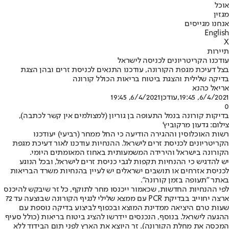
אוכל
מגזין
אנחנו מגייסים
English
X
תיירות
עודכנו הקריטריונים לכניסה לישראל
בצל דעיכת מגפת הקורונה, עודכנו התנאים לכניסת זרים ובהן הצגת
בדיקה שלילית והצגת ביטוח בריאות הכולל קורונה
אריאל כהנא
6/4/2021, 19:45
,עודכן
6/4/2021, 19:45
0
בדיקות קורונה בנמל התעופה בן גוריון (למצולמים אין קשר לכתבה),
צילום: גדעון מרקוביץ'
רשות האוכלוסין וההגירה הודיעה כי החל ממחר (רביעי) יעודכנו
הקריטריונים לכניסת זרים לישראל. ההנחיות עודכנו לאור דעיכת מגפת
הקורונה בישראל והירידה המשמעותית באחוז המאומתים היומי.
יש להדגיש כי ההנחיות תקפות לגבי כניסת זרים לישראל, ובכל הנוגע
לכניסת אזרחים או תושבים ישראלים יש לעיין בהנחיות משרד הבריאות
באתר "תעופה בזמן קורונה".
לפי ההנחיות החדשות, שכאמור ייכנסו מחר לתוקף, כל זר שיבקש להיכנס
ארצה יחוייב בבדיקת PCR עם ממצא שלילי לנגיף הקורונה שבוצעה עד 72
שעות טרם היציאה ממדינת המוצא ובכפוף לביצוע בדיקה נוספת עם
ההגעה לישראל. בנוסף, הנכנסים יידרשו להציג ביטוח בריאות (כולל סעיף
המכסה את מחלת הקורונה). זר היוצא את הארץ לפני תום הבידוד ללא