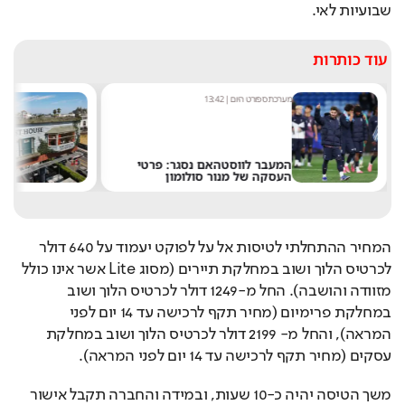
שבועיות לאי.
עוד כותרות
מערכת ספורט היום
|
13:42
מערכת היום
|
02
המעבר לווסטהאם נסגר: פרטי
"אני תקוע
העסקה של מנור סולומון
שלט חוצות
המחיר ההתחלתי לטיסות אל על לפוקט יעמוד על 640 דולר 
לכרטיס הלוך ושוב במחלקת תיירים (מסוג Lite אשר אינו כולל 
מזוודה והושבה). החל מ-1249 דולר לכרטיס הלוך ושוב 
במחלקת פרימיום (מחיר תקף לרכישה עד 14 יום לפני 
המראה), והחל מ- 2199 דולר לכרטיס הלוך ושוב במחלקת 
עסקים (מחיר תקף לרכישה עד 14 יום לפני המראה).
משך הטיסה יהיה כ-10 שעות, ובמידה והחברה תקבל אישור 