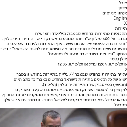
אוכל
מגזין
אנחנו מגייסים
English
X
תיירות
ההכנסות מתיירות בחודש נובמבר: מיליארד וחצי ש"ח
מדובר על 400 מיליון ש"ח יותר מנובמבר אשתקד • שר התיירות יריב לוין:
"זוהי הוכחה לפוטנציאל העצום שיש בענף התיירות ולעובדה שמהלכים
חדשניים שאנו מובילים מניבים תרומה משמעותית למשק הישראלי" • השר
הוסיף: "וכל זאת בשנה שבה ידענו גלי פיגועים"
אילן גטניו
8/12/2016, 12:04
,עודכן
8/12/2016, 12:03
0
עלייה בתיירות בחודש נובמבר // עלייה בתיירות בחודש נובמבר
"שיא של כל הזמנים בתיירות לישראל בחודש נובמבר",
כך כתב היום
(חמישי) בפייסבוק שר התיירות יריב לוין (הליכוד).
לוין ציין כי "מאמצי השיווק האינטנסיביים אותם השקענו בשווקים
במדינות חדשות כמו סין והודו, יחד עם קמפיינים ממוקדים לעונת החורף,
הביאו לגידול שיא בכניסת מבקרים לישראל בחודש נובמבר עם 287.9 אלף
תיירים".