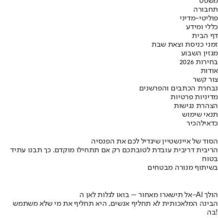
משפט
תחבורה
פוליטי-מדיני
כללי ומידע
דף הבית
זמני כניסת וצאת שבת
מגזין השבוע
בחירות 2026
אודות
צור קשר
נבחרת הכתבים והפרשנים
מדיניות פרטיות
הצהרת נגישות
תנאי שימוש
כדאי
להכיר
הסוד של איינשטיין שיגדיל לכם את הפנסיה
הריבית דריבית עובדת לטובתכם רק אם תתחילו מוקדם. כך תבנו עתיד
בטוח
בשיתוף מנורה מבטחים
אל תישארו מאחור – בואו לגלות לאן ה-AI הולך
הבינה המלאכותית לא תחליף אנשים, היא תחליף את מי שלא משתמש
בה!