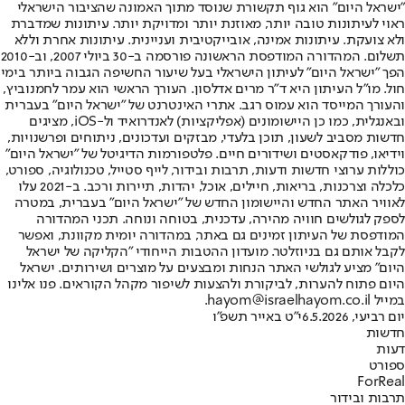
"ישראל היום" הוא גוף תקשורת שנוסד מתוך האמונה שהציבור הישראלי
ראוי לעיתונות טובה יותר, מאוזנת יותר ומדויקת יותר. עיתונות שמדברת
ולא צועקת. עיתונות אמינה, אובייקטיבית ועניינית. עיתונות אחרת וללא
תשלום. המהדורה המודפסת הראשונה פורסמה ב-30 ביולי 2007, וב-2010
הפך "ישראל היום" לעיתון הישראלי בעל שיעור החשיפה הגבוה ביותר בימי
חול. מו"ל העיתון היא ד"ר מרים אדלסון. העורך הראשי הוא עמר לחמנוביץ,
והעורך המייסד הוא עמוס רגב. אתרי האינטרנט של "ישראל היום" בעברית
ובאנגלית, כמו כן היישומונים (אפליקציות) לאנדרואיד ול-iOS, מציגים
חדשות מסביב לשעון, תוכן בלעדי, מבזקים ועדכונים, ניתוחים ופרשנויות,
וידיאו, פודקאסטים ושידורים חיים. פלטפורמות הדיגיטל של "ישראל היום"
כוללות ערוצי חדשות ודעות, תרבות ובידור, לייף סטייל, טכנולוגיה, ספורט,
כלכלה וצרכנות, בריאות, חיילים, אוכל, יהדות, תיירות ורכב. ב-2021 עלו
לאוויר האתר החדש והיישומון החדש של "ישראל היום" בעברית, במטרה
לספק לגולשים חוויה מהירה, עדכנית, בטוחה ונוחה. תכני המהדורה
המודפסת של העיתון זמינים גם באתר, במהדורה יומית מקוונת, ואפשר
לקבל אותם גם בניוזלטר. מועדון ההטבות הייחודי "הקליקה של ישראל
היום" מציע לגולשי האתר הנחות ומבצעים על מוצרים ושירותים. ישראל
היום פתוח להערות, לביקורת ולהצעות לשיפור מקהל הקוראים. פנו אלינו
במייל hayom@israelhayom.co.il.
יום רביעי, 6.5.2026
י"ט באייר תשפ"ו
חדשות
דעות
ספורט
ForReal
תרבות ובידור