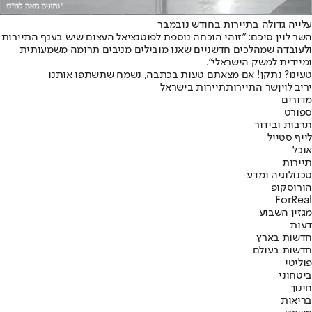
עלייה גדולה בתיירות בחודש נובמבר
השר לוין סיכם: "זוהי הוכחה נוספת לפוטנציאל העצום שיש בענף התיירות
ולעובדה שמהלכים חדשניים שאנו מובילים מניבים תרומה משמעותית
ומיידית למשק הישראלי".
טעינו? נתקן! אם מצאתם טעות בכתבה, נשמח שתשתפו אותנו
יריב לוין
שר התיירות
תיירות בישראל
מדורים
ספורט
תרבות ובידור
לייף סטייל
אוכל
תיירות
טכנולוגיה ומדע
הורוסקופ
ForReal
מגזין השבוע
דעות
חדשות בארץ
חדשות בעולם
פוליטי
ביטחוני
חינוך
בריאות