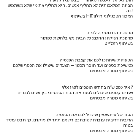
אל תישארו מאחור – בואו לגלות לאן ה-AI הולך
הבינה המלאכותית לא תחליף אנשים, היא תחליף את מי שלא משתמש
בה!
בשיתוף HIT,המכון הטכנולוגי חולון
מהפכת הרובוטיקה לבית
מהפכת הניקיון החכם: כל הבית נקי בלחיצת כפתור
בשיתוף רונלייט
הטעויות שיחתכו לכם את קצבת הפנסיה
ממשיכת כספים ועד חוסר תכנון – הצעדים שיצילו את הכסף שלכם
בשיתוף מנורה מבטחים
איך 200 ש"ח בחודש הופכים ל140 אלף ?
צעדים קטנים שיכולים לסגור את הבור הפנסיוני בין נשים לגברים
בשיתוף מנורה מבטחים
הסוד של איינשטיין שיגדיל לכם את הפנסיה
הריבית דריבית עובדת לטובתכם רק אם תתחילו מוקדם. כך תבנו עתיד
בטוח
בשיתוף מנורה מבטחים