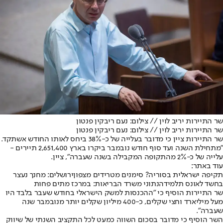
שר התיירות יריב לוין // צילום: נעם ריבקין פנטון
שר התיירות יריב לוין // צילום: נעם ריבקין פנטון
שר התיירות ציין כי מדובר בעלייה של כ-38% ביחס לאותו החודש אשתקד.
"מתחילת השנה ועד סוף חודש נובמבר ביקרו בארץ 2,651,400 תיירים -
עלייה של כ-2% מהתקופה המקבילה בשנה שעברה", ציין.
עוד באתר:
תקיפה ישראלית בסוריה? סימנים מטרידים מצפון
ירושלים: מחנך נעצר
בחשד לאונס תלמידה
נתוני משרד הבריאות: במרכז מתים פחות
שר התיירות הוסיף כי "ההכנסות למשק הישראלי בחודש שעבר בלבד היו
מעל מיליארד וחצי שקלים, כ-400 מיליון שקלים יותר מנובמבר שנה
שעברה".
השר הוסיף כי מדובר בסכום השווה כמעט לכל התקציב השנתי של שיווק