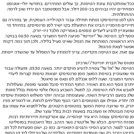
ככל שמתקרבת עונת הטיסות, כך עולים המחירים. בחודשי יולי-אוגוסט
המחירים יהיו גבוהים בכ-200 דולר, אבל מספטמבר הם ירדו שוב לרמה
ההתחלתית.
הקו לסן פרנסיסקו נפתח תחילה עבור הקהילייה העסקית
, אך במהרה גם
תיירים מהמניין הבינו את התועלת בקו ישיר לסן פרנסיסקו, במיוחד מי
שמעוניין להגיע ליעדים נוספים באמריקה מלבד ניו-יורק.
נוסף לכך, הטיסה של "יונייטד" מגיעה לחוף המערבי בשעה 06:30 בבוקר.
היא הראשונה הפותחת את הנמל, שאינו פעיל בלילה, ולכן תוך כמה דקות
אפשר לצאת מהנמל.
עם זאת, אם הטיסה מקדימה, צריך להמתין על המסלול עד שהשדה ייפתח.
מטוס של חברת יונייטד//ארכיון
הטיסה של "אל על" צפויה להגיע מוקדם יותר, בשעה 05:30, ומעולה עבור
מי שמעוניין בטיסת המשך. מסן פרנסיסקו יוצאות טיסות קצרות ליעדי
החוף המערבי. שעה ללוס אנג'לס, לס וגאס או סיאטל.
יתרון נוסף הוא מזג האוויר. החוף המזרחי סובל מפגעי סופות, שעלולות
לשבש את לוח הטיסות. כך, למשל, השבוע בוטלו אלפי טיסות בגלל סופת
שלג בפעם הרביעית השנה, שעוצמתה גבוהה יותר משלוש הסופות שקדמו
לה יחדיו. אפילו אם המטוסים רחבי הגוף מצליחים לנחות, או להמריא מניו
יורק, מי שרוצה טיסת המשך במטוסים הקטנים, עלול למצוא את עצמו עם
טיסה מבוטלת או מעוכבת בשעות רבות בגלל עוצר שלג.
סן פרנסיסקו עצמה היא עיר יפהפייה, עם אטרקציות תיירותיות רבות,
ממזח הדייגים, הכלא של אלקטרז, גשר הזהב, נמל היאכטות בסוסליטו
מעבר לגשר, הרובע הסיני והגנים היפאניים. כמו כן, ישנן מסעדות לכל חך,
ביניהן נזכיר רק שני מוסדות ייחודיים. הגלידריה של גירידלי ליד קו החוף,