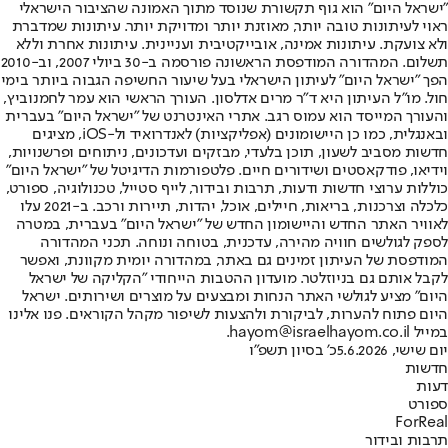
"ישראל היום" הוא גוף תקשורת שנוסד מתוך האמונה שהציבור הישראלי
ראוי לעיתונות טובה יותר, מאוזנת יותר ומדויקת יותר. עיתונות שמדברת
ולא צועקת. עיתונות אמינה, אובייקטיבית ועניינית. עיתונות אחרת וללא
תשלום. המהדורה המודפסת הראשונה פורסמה ב-30 ביולי 2007, וב-2010
הפך "ישראל היום" לעיתון הישראלי בעל שיעור החשיפה הגבוה ביותר בימי
חול. מו"ל העיתון היא ד"ר מרים אדלסון. העורך הראשי הוא עמר לחמנוביץ,
והעורך המייסד הוא עמוס רגב. אתרי האינטרנט של "ישראל היום" בעברית
ובאנגלית, כמו כן היישומונים (אפליקציות) לאנדרואיד ול-iOS, מציגים
חדשות מסביב לשעון, תוכן בלעדי, מבזקים ועדכונים, ניתוחים ופרשנויות,
וידיאו, פודקאסטים ושידורים חיים. פלטפורמות הדיגיטל של "ישראל היום"
כוללות ערוצי חדשות ודעות, תרבות ובידור, לייף סטייל, טכנולוגיה, ספורט,
כלכלה וצרכנות, בריאות, חיילים, אוכל, יהדות, תיירות ורכב. ב-2021 עלו
לאוויר האתר החדש והיישומון החדש של "ישראל היום" בעברית, במטרה
לספק לגולשים חוויה מהירה, עדכנית, בטוחה ונוחה. תכני המהדורה
המודפסת של העיתון זמינים גם באתר, במהדורה יומית מקוונת, ואפשר
לקבל אותם גם בניוזלטר. מועדון ההטבות הייחודי "הקליקה של ישראל
היום" מציע לגולשי האתר הנחות ומבצעים על מוצרים ושירותים. ישראל
היום פתוח להערות, לביקורת ולהצעות לשיפור מקהל הקוראים. פנו אלינו
במייל hayom@israelhayom.co.il.
יום שישי, 5.6.2026
כ' בסיון תשפ"ו
חדשות
דעות
ספורט
ForReal
תרבות ובידור