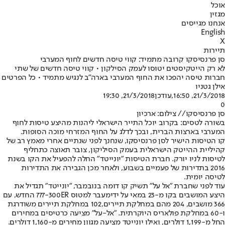
אוכל
מגזין
אנחנו מגייסים
English
X
תיירות
סן פרנסיסקו קרובה מתמיד: קווי טיסה חדשים לחוף המערבי
לא רק הייטקיסטים יטוסו לעמק הסילקון • קווי טיסה חדשים של שתי
חברות טיסה יהפכו את החוף המערבי בארה"ב לנגיש מתמיד • כל הפרטים
אילן גטניו
21/3/2018, 16:50
,עודכן
21/3/2018, 19:30
0
סן פרנסיסקו// צילום: ארכיון
בשורה לטסים: בקרוב יוכל התייר הישראלי ליהנות מהיצע טיסות לחוף
המערבי בארצות הברית, ובכך לדלג על החוף המזרחי מוכה הסופות.
קו הטיסות הישיר לסן פרנסיסקו, שנחנך לפני שנתיים אחרי מאמץ רב של
קהיליית ההייטק הישראלית בעמק הסיליקון, צובר תאוצה כתחליף
לטיסות לניו יורק. חברת הטיסות "יונייטד" החלה להפעיל את הקו בשנת
2016 בתדירות של פעמיים בשבוע, ולאחר מכן הגבירה את התדירות
לטיסה יומית.
עוד לפני שחברת "אל על" תשיק קו דומה בנובמבר, "יונייטד" תגדיל את
היצע המושבים בקו מ-23 במאי על ידי
מעבר למטוס 777-300ER החדש, עם
366 מושבים, 204 מהם במחלקת תיירים,
102 במחלקת תיירים משודרגת
ו-60 במחלקת פולאריס היוקרתית. "אל-על" מציעה כרטיסים במחירים
החל מ-1,199 דולרים, ואילו יונייטד מציעה מגוון מחירים מ-1,160 דולרים.