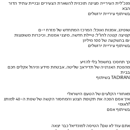
מנכ"לית העירייה מציגה תוכנית להשארת הצעירים ובניית עתיד הדור
הבא
בשיתוף עיריית ירושלים
שופינג, אמנות ואוכל: המרכז המתחדש של מזרח י-ם
קפיצה קטנה לחו"ל: טיילת חדשה, מיצגי אמנות, וכיכרות משופצות
בהשקעה של 100 מיליון ₪
בשיתוף עיריית ירושלים
כך תחסכו בחשמל בלי להזיע
מהפכת האנרגיה של תדיראן: שליטה, אבטחת מידע וניהול אקלים חכם
בבית
בשיתוף TADIRAN
מאחורי הקלעים של הטעם הישראלי
איך אסם הפכה את תקופת הצנע והמחסור הקשה של שנות ה-40 למותג
לאומי?
בשיתוף אסם
אתם עוד לא שם? הטיסה למונדיאל כבר יצאה