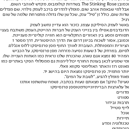
וכמובן The Stinking Rose בשדרות קולומבוס, מקדש לאוהבי השום.
אבל למי שבאמת אוהב שום, מומלץ להדרים ברכב לעמק גילרוי, שם מגדלים
שדות שום, כולל זן "פיל" ענק, שכל שן שלו גדולה מתפרחת שלמה של שום
רגיל.
באשר לעמק הסיליקון עצמו, כזכור הוא עדיין נחשב לעמק
הדובדבנים.
אפילו בין בנייני הענק של חברות ההייטק.
העמק משתבח בעצי
תפוחים ומסע בין האזורים החקלאיים הוא חוויה קולינרית מעניינת.
וכמובן, אסור לשכוח בכיוון דרום את הדרך ההיסטורית, דרך מספר 1
הציורית והמפותלת, העוברת לאורך החוף מסן פרנסיסקו ללוס אנג'לס.
לסיום, במרחק של 3 שעות נסיעה מזרחה מסן פרנסיסקו, על הכביש
המהיר 80 נמצא אגם טאהו, שהכנרת שלנו נראית כמו האחות הענייה שלו.
ומי שמגיע לכאן בעונת החורף יכול ליהנות גם ממסלולי הסקי באתרים כמו
מאונט רוז והאתר האולימפי סקווא וואלי.
יותר מתמיד, סן פרנסיסקו נמצאת היום בהישג יד.
מאוד מומלץ להגיע, "לשבת על המים".
טעינו? נתקן! אם מצאתם טעות בכתבה, נשמח שתשתפו אותנו
אל על
ארצות הברית
יונייטד
מטוס
סן פרנסיסקו
מדורים
ספורט
תרבות ובידור
לייף סטייל
אוכל
תיירות
טכנולוגיה ומדע
הורוסקופ