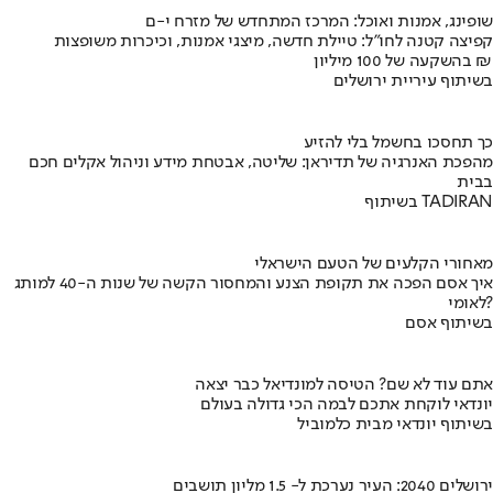
שופינג, אמנות ואוכל: המרכז המתחדש של מזרח י-ם
קפיצה קטנה לחו"ל: טיילת חדשה, מיצגי אמנות, וכיכרות משופצות
בהשקעה של 100 מיליון ₪
בשיתוף עיריית ירושלים
כך תחסכו בחשמל בלי להזיע
מהפכת האנרגיה של תדיראן: שליטה, אבטחת מידע וניהול אקלים חכם
בבית
בשיתוף TADIRAN
מאחורי הקלעים של הטעם הישראלי
איך אסם הפכה את תקופת הצנע והמחסור הקשה של שנות ה-40 למותג
לאומי?
בשיתוף אסם
אתם עוד לא שם? הטיסה למונדיאל כבר יצאה
יונדאי לוקחת אתכם לבמה הכי גדולה בעולם
בשיתוף יונדאי מבית כלמוביל
ירושלים 2040: העיר נערכת ל- 1.5 מליון תושבים