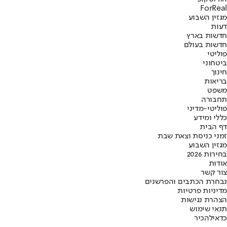
ForReal
מגזין השבוע
דעות
חדשות בארץ
חדשות בעולם
פוליטי
ביטחוני
חינוך
בריאות
משפט
תחבורה
פוליטי-מדיני
כללי ומידע
דף הבית
זמני כניסת וצאת שבת
מגזין השבוע
בחירות 2026
אודות
צור קשר
נבחרת הכתבים והפרשנים
מדיניות פרטיות
הצהרת נגישות
תנאי שימוש
כדאי
להכיר