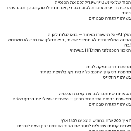
הסוד של איינשטיין שיגדיל לכם את הפנסיה
הריבית דריבית עובדת לטובתכם רק אם תתחילו מוקדם. כך תבנו עתיד
בטוח
בשיתוף מנורה מבטחים
אל תישארו מאחור – בואו לגלות לאן ה-AI הולך
הבינה המלאכותית לא תחליף אנשים, היא תחליף את מי שלא משתמש
בה!
בשיתוף HIT,המכון הטכנולוגי חולון
מהפכת הרובוטיקה לבית
מהפכת הניקיון החכם: כל הבית נקי בלחיצת כפתור
בשיתוף רונלייט
הטעויות שיחתכו לכם את קצבת הפנסיה
ממשיכת כספים ועד חוסר תכנון – הצעדים שיצילו את הכסף שלכם
בשיתוף מנורה מבטחים
איך 200 ש"ח בחודש הופכים ל140 אלף ?
צעדים קטנים שיכולים לסגור את הבור הפנסיוני בין נשים לגברים