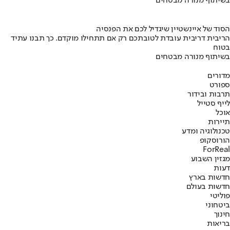
בשיתוף מנורה מבטחים
הסוד של איינשטיין שיגדיל לכם את הפנסיה
הריבית דריבית עובדת לטובתכם רק אם תתחילו מוקדם. כך תבנו עתיד
בטוח
בשיתוף מנורה מבטחים
מדורים
ספורט
תרבות ובידור
לייף סטייל
אוכל
תיירות
טכנולוגיה ומדע
הורוסקופ
ForReal
מגזין השבוע
דעות
חדשות בארץ
חדשות בעולם
פוליטי
ביטחוני
חינוך
בריאות