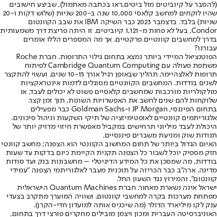
(להסבר על קיוביטים מול ביטים,
ראו בכתבה מאתמול
), שביצע חישובים
שהיו לוקחים למחשב קלאסי 10,000 שנה ב-200 שניות (שלוש דקות ו-20
שניות) בלבד. בדצמבר 2023 כבר השיקה IBM את שבב הקוונטום
Condor, בעל לא פחות מ-1,121 קיוביטים. זו היתה פריצת דרך משמעותית
בדרך למחשבים קוונטיים פרקטיים. אך מה המספרים הללו אומרים
עבורנו?
הפוטנציאל המיידי ביותר נמצא בתחום גילוי התרופות. חברת Roche
משתפת פעולה עם Cambridge Quantum Computing לפיתוח
תרופות לאלצהיימר, תהליך שבאופן רגיל אורך 10-15 שנים, ועשוי להתקצר
לשנים בודדות. המחשבים הקוונטיים מסוגלים לדמות אינטראקציות
מולקולריות מורכבות שמחשבים קלאסיים פשוט לא יכולים לעבד, או
שלוקחות להם שנים לחשב את האפשרויות השונות, תוך זמן קצר.
בתחום הפיננסי, JP Morgan ו-Goldman Sachs כבר מפעילים
אלגוריתמים קוונטיים לאופטימיזציה של תיקי השקעות וניהול סיכונים.
היכולת לעבד מיליוני תרחישים במקביל מאפשרת חיזוי מדויק יותר של
תנודות שוק ומניעת משברים פיננסיים.
האיום הגדול ביותר של תחום המחשוב הקוונטי הוא הצפנה; מחשב קוונטי
חזק מספיק יוכל לשבור כל הצפנה תקנית הקיימת כיום בדקות עד שעות
בודדות, מה שמסכן את כל המידע הדיגיטלי – מחשבונות בנק ועד סודות
מדינה. ארה"ב כבר הכריזה על תוכנית מעבר לאלגוריתמי הצפנה "עמידי
קוונטום", והמירוץ נגד השעון החל.
ישראל אינה נשארת מאחור. חברת Quantum Machines הישראלית
מפתחת מערכות בקרה למחשבי קוונטום, ושוויה המוערך מתקרב בצעדי
ענק לקו מיליארד הדולר (מה שיכניס אותה למועדון חדי-הקרן).
האוניברסיטה העברית ומכון ויצמן מובילים מחקרים פורצי דרך בתחום,