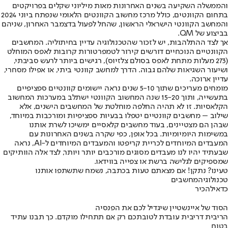
והממשלה השקיעה בשנים האחרונות מאות מיליוני שקלים בפרויקטים
בתחום הקוונטים, כולל מרכז מחשוב הקוונטים הלאומי שנפתח ביוני 2024
והמחשב הקוונטי הישראלי הראשון, שהחל לפעול בדצמבר האחרון, שניהם
בביצוע של QM.
אך לצד ההתלהבות, יש לזכור שהטכנולוגיה עדיין בחיתוליה. המחשבים
הקוונטיים הנוכחיים דורשים קירור לטמפרטורות קרובות לאפס המוחלט
(273 מעלות מתחת לאפס בסולם צלזיוס), רגישים ביותר לרעש סביבתי,
ושיעור השגיאות שלהם גבוה. הדרך למחשב קוונטי ביתי, או אפילו מסחרי,
עדיין ארוכה.
מומחים מעריכים שתוך 5-10 שנים נראה יישומים קוונטיים ספציפיים
בתעשייה, ותוך 15-20 שנה המחשוב הקוונטי ישתלב במערכות המחשוב
הקלאסיות. זו לא תהיה החלפה מוחלטת של המחשבים הישנים, אלא
שילוב – מחשבים קוונטיים יטפלו בבעיות ספציפיות ומורכבות במיוחד,
שבהן הם מצטיינים, בעוד מחשבים קלאסיים ימשיכו לשרת אותנו
במשימות היומיומיות. בכל אופן, כפי שקרה בשנים האחרונות עם
המעבדים המיוחדים לכריית קריפטו והמעבדים המיוחדים ל-AI, נראה
שבעתיד יהיו לנו מעבדים מסוגים מורכבים יותר ויותר, לצד אלה הוותיקים
שמספיקים לגלישה ברשת או צפייה בווידאו.
טעינו? נתקן! אם מצאתם טעות בכתבה, נשמח שתשתפו אותנו
טכנולוגיה
מחשבים
כדאי
להכיר
הסוד של איינשטיין שיגדיל לכם את הפנסיה
הריבית דריבית עובדת לטובתכם רק אם תתחילו מוקדם. כך תבנו עתיד
בטוח