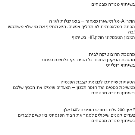
בשיתוף מנורה מבטחים
אל תישארו מאחור – בואו לגלות לאן ה-AI הולך
הבינה המלאכותית לא תחליף אנשים, היא תחליף את מי שלא משתמש
בה!
בשיתוף HIT,המכון הטכנולוגי חולון
מהפכת הרובוטיקה לבית
מהפכת הניקיון החכם: כל הבית נקי בלחיצת כפתור
בשיתוף רונלייט
הטעויות שיחתכו לכם את קצבת הפנסיה
ממשיכת כספים ועד חוסר תכנון – הצעדים שיצילו את הכסף שלכם
בשיתוף מנורה מבטחים
איך 200 ש"ח בחודש הופכים ל140 אלף ?
צעדים קטנים שיכולים לסגור את הבור הפנסיוני בין נשים לגברים
בשיתוף מנורה מבטחים