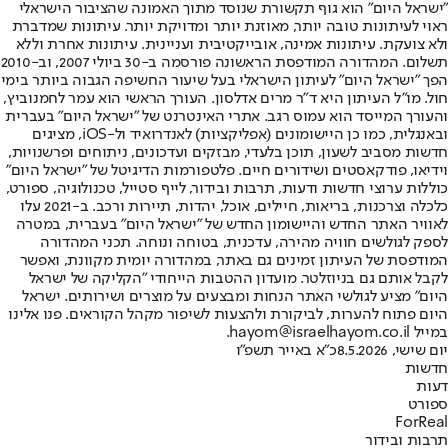
"ישראל היום" הוא גוף תקשורת שנוסד מתוך האמונה שהציבור הישראלי
ראוי לעיתונות טובה יותר, מאוזנת יותר ומדויקת יותר. עיתונות שמדברת
ולא צועקת. עיתונות אמינה, אובייקטיבית ועניינית. עיתונות אחרת וללא
תשלום. המהדורה המודפסת הראשונה פורסמה ב-30 ביולי 2007, וב-2010
הפך "ישראל היום" לעיתון הישראלי בעל שיעור החשיפה הגבוה ביותר בימי
חול. מו"ל העיתון היא ד"ר מרים אדלסון. העורך הראשי הוא עמר לחמנוביץ,
והעורך המייסד הוא עמוס רגב. אתרי האינטרנט של "ישראל היום" בעברית
ובאנגלית, כמו כן היישומונים (אפליקציות) לאנדרואיד ול-iOS, מציגים
חדשות מסביב לשעון, תוכן בלעדי, מבזקים ועדכונים, ניתוחים ופרשנויות,
וידיאו, פודקאסטים ושידורים חיים. פלטפורמות הדיגיטל של "ישראל היום"
כוללות ערוצי חדשות ודעות, תרבות ובידור, לייף סטייל, טכנולוגיה, ספורט,
כלכלה וצרכנות, בריאות, חיילים, אוכל, יהדות, תיירות ורכב. ב-2021 עלו
לאוויר האתר החדש והיישומון החדש של "ישראל היום" בעברית, במטרה
לספק לגולשים חוויה מהירה, עדכנית, בטוחה ונוחה. תכני המהדורה
המודפסת של העיתון זמינים גם באתר, במהדורה יומית מקוונת, ואפשר
לקבל אותם גם בניוזלטר. מועדון ההטבות הייחודי "הקליקה של ישראל
היום" מציע לגולשי האתר הנחות ומבצעים על מוצרים ושירותים. ישראל
היום פתוח להערות, לביקורת ולהצעות לשיפור מקהל הקוראים. פנו אלינו
במייל hayom@israelhayom.co.il.
יום שישי, 8.5.2026
כ"א באייר תשפ"ו
חדשות
דעות
ספורט
ForReal
תרבות ובידור