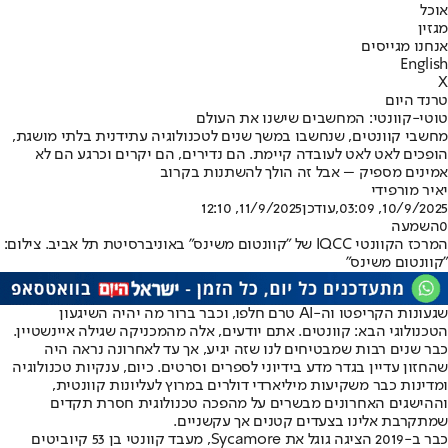
אוכל
מגזין
אנחנו מגייסים
English
X
טרנד היום
טוטי-קוונטי: המחשבים שישנו את העולם
מחשבי קוונטים, שנחשבו במשך שנים לטכנולוגיה עתידנית בלתי מושגת,
הופכים לאט לאט לעובדה קיימת. הם נדירים, הם יקרים וכרגע הם לא
אמינים מספיק – אבל זה הולך להשתנות בקרוב
יאיר מור
פידי
10/9/2025, 03:09
,עודכן
11/9/2025, 12:10
0
השמעה
המרכז הקוונטי IQCC של "קוונטום משינס" באוניברסיטת תל אביב. צילום:
"קוונטום משינס"
שגעונות הקריפטו וה-AI טרם חלפו, וכבר ברור מה יהיה השיגעון
הטכנולוגי הבא: קוונטים. אתם יודעים, אלה מהמכניקה שגילה איינשטיין.
כבר שנים רבות שמבטיחים לנו שזה יגיע, אך עד לאחרונה נראה היה
שהחזון עדיין בגדר מדע בידיוני לספרים וסרטים. כיום, ענקיות טכנולוגיה
ומדינות כבר משקיעות מיליארדי דולרים במרוץ לעליונות קוונטית,
וההישגים האחרונים מבשרים על מהפכה טכנולוגית חסרת תקדים
שמתקרבת אלינו בצעדים קטנים אך עקשניים.
כבר ב-2019 הציגה גוגל את Sycamore, מעבד קוונטי בן 53 קיוביטים