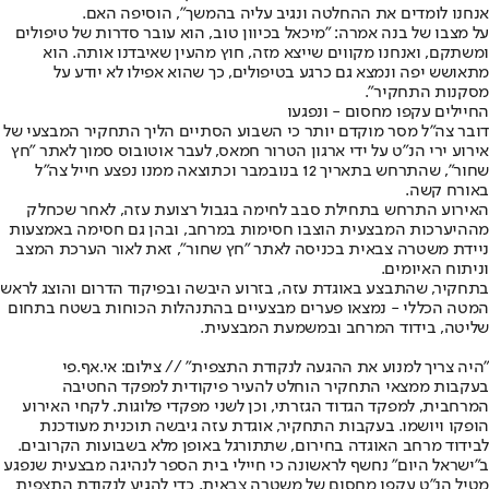
אנחנו לומדים את ההחלטה ונגיב עליה בהמשך", הוסיפה האם.
על מצבו של בנה אמרה: "מיכאל בכיוון טוב, הוא עובר סדרות של טיפולים
ומשתקם, ואנחנו מקווים שייצא מזה, חוץ מהעין שאיבדנו אותה. הוא
מתאושש יפה ונמצא גם כרגע בטיפולים, כך שהוא אפילו לא יודע על
מסקנות התחקיר".
החיילים עקפו מחסום - ונפגעו
דובר צה"ל מסר מוקדם יותר כי השבוע הסתיים הליך התחקיר המבצעי של
אירוע ירי הנ"ט על ידי ארגון הטרור חמאס, לעבר אוטובוס סמוך לאתר "חץ
שחור", שהתרחש בתאריך 12 בנובמבר וכתוצאה ממנו נפצע חייל צה"ל
באורח קשה.
האירוע התרחש בתחילת סבב לחימה בגבול רצועת עזה, לאחר שכחלק
מההיערכות המבצעית הוצבו חסימות במרחב, ובהן גם חסימה באמצעות
ניידת משטרה צבאית בכניסה לאתר "חץ שחור", זאת לאור הערכת המצב
וניתוח האיומים.
בתחקיר, שהתבצע באוגדת עזה, בזרוע היבשה ובפיקוד הדרום והוצג לראש
המטה הכללי - נמצאו פערים מבצעיים בהתנהלות הכוחות בשטח בתחום
שליטה, בידוד המרחב ובמשמעת המבצעית.
"היה צריך למנוע את ההגעה לנקודת התצפית" // צילום: אי.אף.פי
בעקבות ממצאי התחקיר הוחלט להעיר פיקודית למפקד החטיבה
המרחבית, למפקד הגדוד הגזרתי, וכן לשני מפקדי פלוגות. לקחי האירוע
הופקו ויושמו. בעקבות התחקיר, אוגדת עזה גיבשה תוכנית מעודכנת
לבידוד מרחב האוגדה בחירום, שתתורגל באופן מלא בשבועות הקרובים.
ב"ישראל היום" נחשף לראשונה כי חיילי בית הספר לנהיגה מבצעית שנפגע
מטיל הנ"ט עקפו מחסום של משטרה צבאית, כדי להגיע לנקודת התצפית