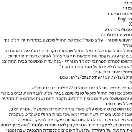
אוכל
מגזין
אנחנו מגייסים
English
X
טכנולוגיה ומדע
חדשות טכנולוגיה
"העונש שנגזר - עלוב מאוד": אמו של החייל שנפצע בתקרית ירי הנ"ט נגד
צה"ל
מיכל שובל, אמו של מיכאל, החייל שנפגע בתקרית ירי הנ"ט על האוטובוס
בעוטף עזה, תקפה את תוצאות תחקיר צה"ל, לאחר שהערות פיקודיות
נרשמו למח"ט המרחבי ולמג"ד הגזרתי • בנה עדיין מאושפז בבית החולים:
"הוא אפילו לא יודע על מסקנות התחקיר"
מיטל יסעור בית-אור
17/12/2018, 11:59
,עודכן
17/12/2023, 13:53
0
החייל מיכאל שובל בבית החולים // צילום: דוברות מד"א
מיכל, אמו של החייל מיכאל שובל,
שנפצע בירי הנ"ט לעבר האוטובוס בעוטף
עזה
ומאושפז בשיקום בבית החולים, תקפה היום (שני) את
תוצאות תחקיר
צה"ל שפורסמו
.
"אני חושבת שהעונש עלוב מאוד ביחס לחומרת המעשה", אמרה האם,
שבנה נפגע באורח קשה ועדיין מאושפז בבית החולים שיב"א. בעקבות
ממצאי התחקיר הוחלט לרשום הערות פיקודיות למפקד החטיבה
המרחבית, למפקד הגדוד הגזרתי, וכן לשני מפקדי פלוגות. "היה צריך למנוע
את ההגעה של היחידה שלו ושל האוטובוס לנקודת התצפית שבה נפגעו.