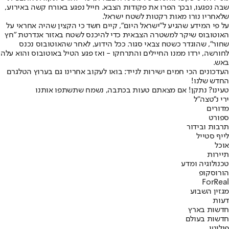
שבה נפגעו, ובכך הפרו את פקודות הצבא. חייל נפגע באורח קשה באירוע,
שלאחריו נורו מאות רקטות לשטח ישראל.
על פי המידע שהגיע ל"ישראל היום", קיים חשד כי הקצין שהיה אחראי על
האוטובוס שיקר למשטרה הצבאית כדי להיכנס לשטח באזור אנדרטת "חץ
שחור", שהוגדר כשטח צבאי סגור. ככל הידוע, לאחר שהאוטובוס נכנס
לחורשה, ירדו ממנו החיילים והתרחקו - ואז פגע הטיל באוטובוס והוא עלה
באש.
העדכונים הכי חמים ישירות לנייד: בואו לעקוב אחרינו גם בערוץ הטלגרם
החדש שלנו
!
טעינו? נתקן! אם מצאתם טעות בכתבה, נשמח שתשתפו אותנו
ירי נ''ט
צה"ל
מדורים
ספורט
תרבות ובידור
לייף סטייל
אוכל
תיירות
טכנולוגיה ומדע
הורוסקופ
ForReal
מגזין השבוע
דעות
חדשות בארץ
חדשות בעולם
פוליטי