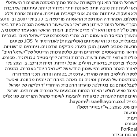
"ישראל היום" הוא גוף תקשורת שנוסד מתוך האמונה שהציבור הישראלי
ראוי לעיתונות טובה יותר, מאוזנת יותר ומדויקת יותר. עיתונות שמדברת
ולא צועקת. עיתונות אמינה, אובייקטיבית ועניינית. עיתונות אחרת וללא
תשלום. המהדורה המודפסת הראשונה פורסמה ב-30 ביולי 2007, וב-2010
הפך "ישראל היום" לעיתון הישראלי בעל שיעור החשיפה הגבוה ביותר בימי
חול. מו"ל העיתון היא ד"ר מרים אדלסון. העורך הראשי הוא עמר לחמנוביץ,
והעורך המייסד הוא עמוס רגב. אתרי האינטרנט של "ישראל היום" בעברית
ובאנגלית, כמו כן היישומונים (אפליקציות) לאנדרואיד ול-iOS, מציגים
חדשות מסביב לשעון, תוכן בלעדי, מבזקים ועדכונים, ניתוחים ופרשנויות,
וידיאו, פודקאסטים ושידורים חיים. פלטפורמות הדיגיטל של "ישראל היום"
כוללות ערוצי חדשות ודעות, תרבות ובידור, לייף סטייל, טכנולוגיה, ספורט,
כלכלה וצרכנות, בריאות, חיילים, אוכל, יהדות, תיירות ורכב. ב-2021 עלו
לאוויר האתר החדש והיישומון החדש של "ישראל היום" בעברית, במטרה
לספק לגולשים חוויה מהירה, עדכנית, בטוחה ונוחה. תכני המהדורה
המודפסת של העיתון זמינים גם באתר, במהדורה יומית מקוונת, ואפשר
לקבל אותם גם בניוזלטר. מועדון ההטבות הייחודי "הקליקה של ישראל
היום" מציע לגולשי האתר הנחות ומבצעים על מוצרים ושירותים. ישראל
היום פתוח להערות, לביקורת ולהצעות לשיפור מקהל הקוראים. פנו אלינו
במייל hayom@israelhayom.co.il.
יום שני, 4.5.2026
י"ז באייר תשפ"ו
חדשות
דעות
ספורט
ForReal
תרבות ובידור