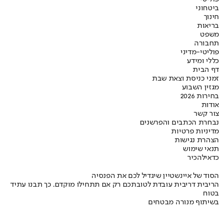
ביטחוני
חינוך
בריאות
משפט
תחבורה
פוליטי-מדיני
כללי ומידע
דף הבית
זמני כניסת וצאת שבת
מגזין השבוע
בחירות 2026
אודות
צור קשר
נבחרת הכתבים והפרשנים
מדיניות פרטיות
הצהרת נגישות
תנאי שימוש
כדאי
להכיר
הסוד של איינשטיין שיגדיל לכם את הפנסיה
הריבית דריבית עובדת לטובתכם רק אם תתחילו מוקדם. כך תבנו עתיד
בטוח
בשיתוף מנורה מבטחים