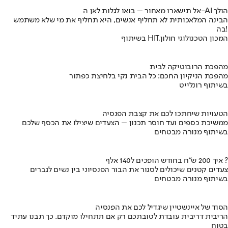
אל תישארו מאחור – בואו לגלות לאן ה-AI הולך
הבינה המלאכותית לא תחליף אנשים, היא תחליף את מי שלא משתמש
בה!
בשיתוף HIT,המכון הטכנולוגי חולון
מהפכת הרובוטיקה לבית
מהפכת הניקיון החכם: כל הבית נקי בלחיצת כפתור
בשיתוף רונלייט
הטעויות שיחתכו לכם את קצבת הפנסיה
ממשיכת כספים ועד חוסר תכנון – הצעדים שיצילו את הכסף שלכם
בשיתוף מנורה מבטחים
איך 200 ש"ח בחודש הופכים ל140 אלף ?
צעדים קטנים שיכולים לסגור את הבור הפנסיוני בין נשים לגברים
בשיתוף מנורה מבטחים
הסוד של איינשטיין שיגדיל לכם את הפנסיה
הריבית דריבית עובדת לטובתכם רק אם תתחילו מוקדם. כך תבנו עתיד
בטוח