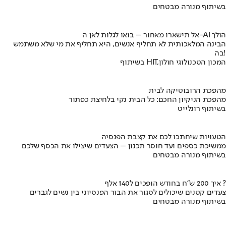
בשיתוף מנורה מבטחים
אל תישארו מאחור – בואו לגלות לאן ה-AI הולך
הבינה המלאכותית לא תחליף אנשים, היא תחליף את מי שלא משתמש
בה!
בשיתוף HIT,המכון הטכנולוגי חולון
מהפכת הרובוטיקה לבית
מהפכת הניקיון החכם: כל הבית נקי בלחיצת כפתור
בשיתוף רונלייט
הטעויות שיחתכו לכם את קצבת הפנסיה
ממשיכת כספים ועד חוסר תכנון – הצעדים שיצילו את הכסף שלכם
בשיתוף מנורה מבטחים
איך 200 ש"ח בחודש הופכים ל140 אלף ?
צעדים קטנים שיכולים לסגור את הבור הפנסיוני בין נשים לגברים
בשיתוף מנורה מבטחים