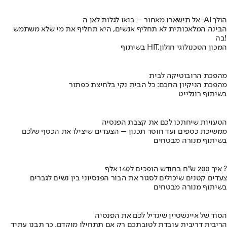
אל תישארו מאחור – בואו לגלות לאן ה-AI הולך
הבינה המלאכותית לא תחליף אנשים, היא תחליף את מי שלא משתמש
בה!
בשיתוף HIT,המכון הטכנולוגי חולון
מהפכת הרובוטיקה לבית
מהפכת הניקיון החכם: כל הבית נקי בלחיצת כפתור
בשיתוף רונלייט
הטעויות שיחתכו לכם את קצבת הפנסיה
ממשיכת כספים ועד חוסר תכנון – הצעדים שיצילו את הכסף שלכם
בשיתוף מנורה מבטחים
איך 200 ש"ח בחודש הופכים ל140 אלף ?
צעדים קטנים שיכולים לסגור את הבור הפנסיוני בין נשים לגברים
בשיתוף מנורה מבטחים
הסוד של איינשטיין שיגדיל לכם את הפנסיה
הריבית דריבית עובדת לטובתכם רק אם תתחילו מוקדם. כך תבנו עתיד