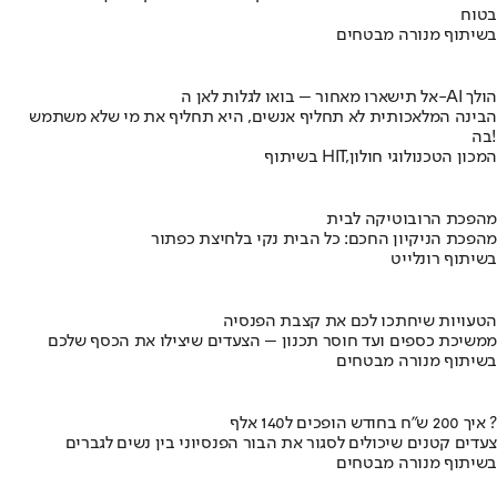
בטוח
בשיתוף מנורה מבטחים
אל תישארו מאחור – בואו לגלות לאן ה-AI הולך
הבינה המלאכותית לא תחליף אנשים, היא תחליף את מי שלא משתמש
בה!
בשיתוף HIT,המכון הטכנולוגי חולון
מהפכת הרובוטיקה לבית
מהפכת הניקיון החכם: כל הבית נקי בלחיצת כפתור
בשיתוף רונלייט
הטעויות שיחתכו לכם את קצבת הפנסיה
ממשיכת כספים ועד חוסר תכנון – הצעדים שיצילו את הכסף שלכם
בשיתוף מנורה מבטחים
איך 200 ש"ח בחודש הופכים ל140 אלף ?
צעדים קטנים שיכולים לסגור את הבור הפנסיוני בין נשים לגברים
בשיתוף מנורה מבטחים