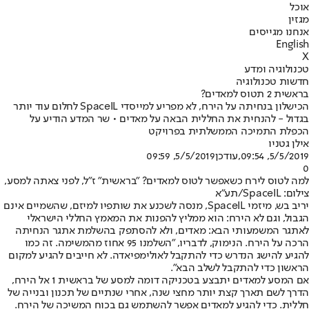
אוכל
מגזין
אנחנו מגייסים
English
X
טכנולוגיה ומדע
חדשות טכנולוגיה
בראשית 2 תטוס למאדים?
הכישלון בנחיתה על הירח, לא מפריע למייסדי SpaceIL לחלום עוד יותר
בגדול - להנחית את החללית הבאה על מאדים • שר המדע הודיע על
הכפלת התמיכה הממשלתית בפרויקט
אילן גטניו
5/5/2019, 09:54
,עודכן
5/5/2019, 09:59
0
למה לטוס לירח כשאפשר לטוס למאדים? "בראשית" ז"ל, לפני צאתה למסע,
צילום: SpaceIL/תע"א
יריב בש, מיזמי SpaceIL, מנסה לשכנע את שותפיו למיזם, שהשמיים אינם
הגבול, וגם לא הירח: הוא ממליץ להפנות את המאמץ החללי הישראלי
לאתגר המשמעותי הבא: מאדים, ולא להסתפק בהשלמת אתגר הנחיתה
הרכה על הירח. הנימוק, לדבריו, "השלמנו 95 אחוז מהמשימה. זה כמו
להגיע להישג הנדרש כדי להתקבל לאולימפיאדה. לא חייבים להגיע למקום
הראשון כדי להתקבל לשלב הבא".
אם המסע למאדים יתבצע בטכניקה דומה למסע של בראשית 1 אל הירח,
הדרך לשם תארך קצת יותר מחצי שנה, אחרי שנתיים של תכנון ובנייה של
חללית. כדי להגיע למאדים אפשר להשתמש גם בכוח המשיכה של הירח.