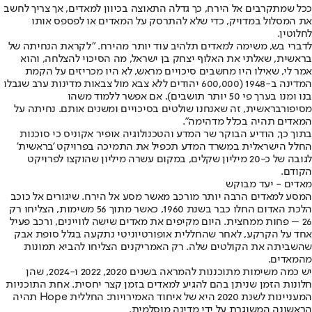
ככל שמתקרבים אל הירח, כך גדלה התאוצה בכיוון למאדים, אך צריך לחשב
את המסלול במדויק, כדי שלא להתרסק על המאדים או לפספס אותו
לחלוטין.
לדברי בש, משימה למאדים תלהיב עוד יותר מהירח. "לקראת הנחיתה של
בראשית, שאלתי את האלוף יצחק בן ישראל, מה הסיכוי להצלחה, והוא
אמר לי, שאילו היו מחשבים סיכויים מראש, לא היו מכריזים על הקמת
המדינה ב-1948 (600,000 יהודים ללא צבא מול צבאות מדינות ערב שגבלו
בנו ומנו בערך פי 50 יותר תושבים). אם אפשר ללמוד משהו
מסיפור
בראשית
, זה שאנחנו שולטים בסיכויים ומשנים אותם. נחיתה על
המאדים תהיה בכלל מדהימה".
בתוך כך, הודיע הבוקר שר המדע והטכנולוגיה אופיר אקוניס כי סוכנות
החלל הישראלית במשרד המדע תכפיל את התמיכה בפרויקט 'בראשית'
לגובה של כ-20 מיליון שקלים, במקום עשרה מיליון שהוקצו לפרויקט
הקודם.
מאדים - יעד מבוקש
המסע למאדים הרבה יותר מורכב מאשר מסע אל הירח. שיגורים אל כוכב
הלכת האדום החלו כבר בשנת 1960, כאשר מתוך 56 משימות, הצליחו רק
26 – פחות ממחצית. היום מקיפים את מאדים שישה לוויינים, ורכב פעיל
אחד על הקרקע, לאחר שהחללית אופורטיוניטי נתקעה בגלל סופת אבק
שהשביתה את הקולטים שלה. רק האמריקנים הצליחו להביא תמונות
מהמאדים.
יש כמה משימות מתוכננות להמראה בשנים 2020, 2022 ו-2024, שהן
חלונות הזמן שניתן בהם להגיע למאדים בזמן קצר יחסית. אחת התוכניות
המעניינות לשנת 2020 היא של איחוד האמירויות: החללית Hope תהיה
הראשונה המשוגרת על ידי מדינה מוסלמית.