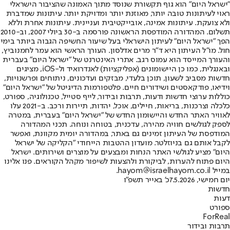
"ישראל היום" הוא גוף תקשורת שנוסד מתוך האמונה שהציבור הישראלי
ראוי לעיתונות טובה יותר, מאוזנת יותר ומדויקת יותר. עיתונות שמדברת
ולא צועקת. עיתונות אמינה, אובייקטיבית ועניינית. עיתונות אחרת וללא
תשלום. המהדורה המודפסת הראשונה פורסמה ב-30 ביולי 2007, וב-2010
הפך "ישראל היום" לעיתון הישראלי בעל שיעור החשיפה הגבוה ביותר בימי
חול. מו"ל העיתון היא ד"ר מרים אדלסון. העורך הראשי הוא עמר לחמנוביץ,
והעורך המייסד הוא עמוס רגב. אתרי האינטרנט של "ישראל היום" בעברית
ובאנגלית, כמו כן היישומונים (אפליקציות) לאנדרואיד ול-iOS, מציגים
חדשות מסביב לשעון, תוכן בלעדי, מבזקים ועדכונים, ניתוחים ופרשנויות,
וידיאו, פודקאסטים ושידורים חיים. פלטפורמות הדיגיטל של "ישראל היום"
כוללות ערוצי חדשות ודעות, תרבות ובידור, לייף סטייל, טכנולוגיה, ספורט,
כלכלה וצרכנות, בריאות, חיילים, אוכל, יהדות, תיירות ורכב. ב-2021 עלו
לאוויר האתר החדש והיישומון החדש של "ישראל היום" בעברית, במטרה
לספק לגולשים חוויה מהירה, עדכנית, בטוחה ונוחה. תכני המהדורה
המודפסת של העיתון זמינים גם באתר, במהדורה יומית מקוונת, ואפשר
לקבל אותם גם בניוזלטר. מועדון ההטבות הייחודי "הקליקה של ישראל
היום" מציע לגולשי האתר הנחות ומבצעים על מוצרים ושירותים. ישראל
היום פתוח להערות, לביקורת ולהצעות לשיפור מקהל הקוראים. פנו אלינו
במייל hayom@israelhayom.co.il.
יום חמישי, 7.5.2026
כ' באייר תשפ"ו
חדשות
דעות
ספורט
ForReal
תרבות ובידור