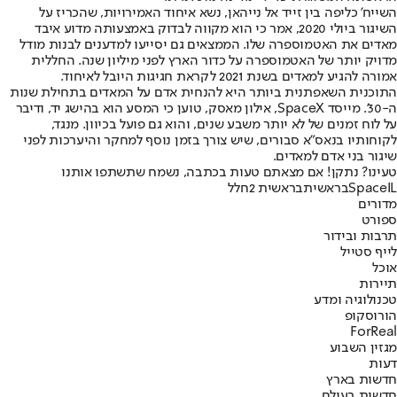
השייח' כליפה בין זייד אל נייהאן, נשא איחוד האמירויות, שהכריז על
השיגור ביולי 2020, אמר כי הוא מקווה לבדוק באמצעותה מדוע איבד
מאדים את האטמוספרה שלו. הממצאים גם יסייעו למדענים לבנות מודל
מדויק יותר של האטמוספרה על כדור הארץ לפני מיליון שנה. החללית
אמורה להגיע למאדים בשנת 2021 לקראת חגיגות היובל לאיחוד.
התוכנית השאפתנית ביותר היא להנחית אדם על המאדים בתחילת שנות
ה-30'. מייסד SpaceX, אילון מאסק, טוען כי המסע הוא בהישג יד, ודיבר
על לוח זמנים של לא יותר משבע שנים, והוא גם פועל בכיוון. מנגד,
לקוחותיו בנאס"א סבורים, שיש צורך בזמן נוסף למחקר והיערכות לפני
שיגור בני אדם למאדים.
טעינו? נתקן! אם מצאתם טעות בכתבה, נשמח שתשתפו אותנו
SpaceIL
בראשית
בראשית 2
חלל
מדורים
ספורט
תרבות ובידור
לייף סטייל
אוכל
תיירות
טכנולוגיה ומדע
הורוסקופ
ForReal
מגזין השבוע
דעות
חדשות בארץ
חדשות בעולם