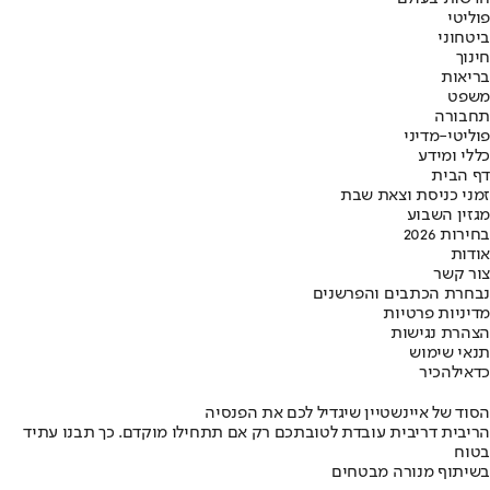
פוליטי
ביטחוני
חינוך
בריאות
משפט
תחבורה
פוליטי-מדיני
כללי ומידע
דף הבית
זמני כניסת וצאת שבת
מגזין השבוע
בחירות 2026
אודות
צור קשר
נבחרת הכתבים והפרשנים
מדיניות פרטיות
הצהרת נגישות
תנאי שימוש
כדאי
להכיר
הסוד של איינשטיין שיגדיל לכם את הפנסיה
הריבית דריבית עובדת לטובתכם רק אם תתחילו מוקדם. כך תבנו עתיד
בטוח
בשיתוף מנורה מבטחים