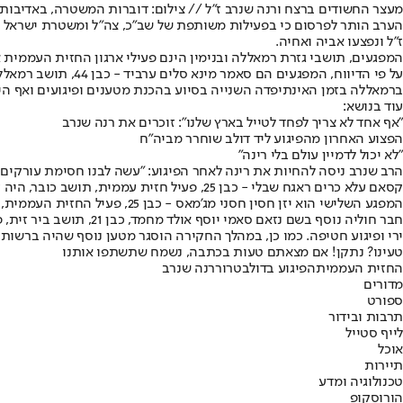
מעצר החשודים ברצח ורנה שנרב ז"ל // צילום: דוברות המשטרה, באדיבו
הערב הותר לפרסום כי בפעילות משותפת של שב"כ, צה״ל ומשטרת ישראל אות
ז"ל ונפצעו אביה ואחיה.
המפגעים, תושבי גזרת רמאללה ובנימין הינם פעילי ארגון החזית העממית אש
על פי הדיווח, המפ
ברמאללה בזמן האינתיפדה השנייה בסיוע בהכנת מטענים ופיגועים ואף ה
עוד בנושא:
"אף אחד לא צריך לפחד לטייל בארץ שלנו": זוכרים את רנה שנרב
הפצוע האחרון מהפיגוע ליד דולב שוחרר מביה"ח
"לא יכול לדמיין עולם בלי רינה"
הרב שנרב ניסה להחיות את רינה לאחר הפיגוע: "עשה לבנו חסימת עורקים 
קסאם עלא כרים ראגח שבלי - כבן 25, פעיל חזית עממית, תושב כובר, היה עצור בעברו על מעורבותו בפעילות טרור. קסאם ייצר את החנ"מ אשר ממנו הורכב המטען, סייע בהרכבת המטען והיה שותף להפעלתו בשטח.
המפגע השלישי הוא יזן חסין חסני מג'מאס - כבן 25, פעיל החזית העממית, תושב רמאללה, היה עצור בעבר על מעורבות בפעילות טרור עממי, והיה שותף מלא לתכנון הפיגוע וביצוע הפיגוע בפועל.
חבר חוליה נוסף בשם נז
ירי ופיגוע חטיפה. כמו כן, במהלך החקירה הוסגר מטען נוסף שהיה ברשות
טעינו? נתקן! אם מצאתם טעות בכתבה, נשמח שתשתפו אותנו
החזית העממית
הפיגוע בדולב
טרור
רנה שנרב
מדורים
ספורט
תרבות ובידור
לייף סטייל
אוכל
תיירות
טכנולוגיה ומדע
הורוסקופ