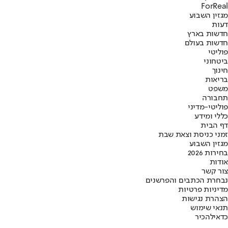
ForReal
מגזין השבוע
דעות
חדשות בארץ
חדשות בעולם
פוליטי
ביטחוני
חינוך
בריאות
משפט
תחבורה
פוליטי-מדיני
כללי ומידע
דף הבית
זמני כניסת וצאת שבת
מגזין השבוע
בחירות 2026
אודות
צור קשר
נבחרת הכתבים והפרשנים
מדיניות פרטיות
הצהרת נגישות
תנאי שימוש
כדאי
להכיר