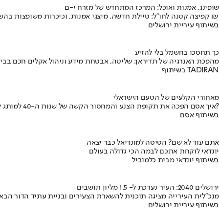
שופינג, אמנות ואוכל: המרכז המתחדש של מזרח י-ם
קפיצה קטנה לחו"ל: טיילת חדשה, מיצגי אמנות, וכיכרות משופצות בהשקעה של 100 מיליון ₪
בשיתוף עיריית ירושלים
כך תחסכו בחשמל בלי להזיע
מהפכת האנרגיה של תדיראן: שליטה, אבטחת מידע וניהול אקלים חכם בבי
בשיתוף TADIRAN
מאחורי הקלעים של הטעם הישראלי
איך אסם הפכה את תקופת הצנע והמחסור הקשה של שנות ה-40 למותג לאומי?
בשיתוף אסם
אתם עוד לא שם? הטיסה למונדיאל כבר יצאה
יונדאי לוקחת אתכם לבמה הכי גדולה בעולם
בשיתוף יונדאי מבית כלמוביל
ירושלים 2040: העיר נערכת ל- 1.5 מליון תושבים
מנכ"לית העירייה מציגה תוכנית להשארת הצעירים ובניית עתיד הדור הבא
בשיתוף עיריית ירושלים