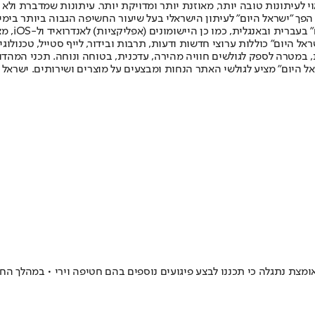
לעיתונות טובה יותר, מאוזנת יותר ומדויקת יותר. עיתונות שמדברת ולא צ
שלום. המהדורה המודפסת הראשונה פורסמה ב-30 ביולי 2007, וב-2010 הפך "ישראל היום" לעיתון הישראלי בעל שי
לחמנוביץ,
ל היום" כוללות ערוצי חדשות ודעות, תרבות ובידור, לייף סטייל, טכנולוגיה
ברית, במטרה לספק לגולשים חוויה מהירה, עדכנית, בטוחה ונוחה. תכני המה
ל היום" מציע לגולשי האתר הנחות ומבצעים על מוצרים ושירותים. ישראל 
ומצת נתגלה כי תכננו לבצע פיגועים נוספים בהם חטיפה וירי • במהלך ה