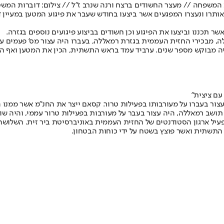
ת המשפחה // מעצר החשודים ברצח ורנה שנרב ז"ל // צילום: דוברות המ
רו ונעצרו המפגעים אשר ביצעו בחודש שעבר את פיגוע המטען במעיין דני 
ר תכננו וביצעו את הפיגוע וכן חשודים בביצוע פיגועים נוספים בגזרה.
געים הם סאמר מינא סלים ערביד - כבן 44, תושב רמאללה, מבכירי החזית העממית בגזרת רמאללה, בעב
יה מבוקש מספר שנים. ערביד עמד בראש התשתית, הכין את המטען ואף הפ
עם ציצית"
אם סאמי יוסף אולד מחמד, כבן 21, תושב ביר זית, פעיל ארגון הסטודנטים של החזית העממית באוניב
 התשתית ואשר פוצץ בשטח על ידי כוחות הבטחון.