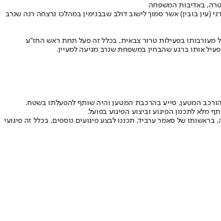
שטרה, באדיבות המשפחה
(עין בובין) אשר סמוך לישוב דולב שבבנימין במהלכו נרצחה רנה שנרב
רו היה עצור מס' פעמים על מעורבותו בפעילות טרור צבאית, בכלל זה פעל תחת ראש החז"ע
עיל אותו ברגע שהבחין במשפחת שנרב מגיעה למעיין.
רסיטת ביר זית. השלושה, בראשותו של סאמר ערביד, תכננו לבצע פיגועים נוספים, בכלל זה פיגועי