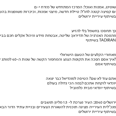
שופינג, אמנות ואוכל: המרכז המתחדש של מזרח י-ם
קפיצה קטנה לחו"ל: טיילת חדשה, מיצגי אמנות, וכיכרות משופצות בהשקעה של 100 מיליון ₪
בשיתוף עיריית ירושלים
כך תחסכו בחשמל בלי להזיע
מהפכת האנרגיה של תדיראן: שליטה, אבטחת מידע וניהול אקלים חכם בבי
בשיתוף TADIRAN
מאחורי הקלעים של הטעם הישראלי
איך אסם הפכה את תקופת הצנע והמחסור הקשה של שנות ה-40 למותג לאומי?
בשיתוף אסם
אתם עוד לא שם? הטיסה למונדיאל כבר יצאה
יונדאי לוקחת אתכם לבמה הכי גדולה בעולם
בשיתוף יונדאי מבית כלמוביל
ירושלים 2040: העיר נערכת ל- 1.5 מליון תושבים
מנכ"לית העירייה מציגה תוכנית להשארת הצעירים ובניית עתיד הדור הבא
בשיתוף עיריית ירושלים