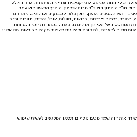
ועקת. עיתונות אמינה, אובייקטיבית ועניינית. עיתונות אחרת וללא
עור החשיפה הגבוה ביותר בימי חול. מו"ל העיתון היא ד"ר מרים אדלסון. העורך הראשי הוא עמר
 והעורך המייסד הוא עמוס רגב. אתרי האינטרנט של "ישראל היום" בעברית ובאנגלית, כמו כן היישומונים (אפליקציות) לאנדרואיד ול-iOS, מציגים חדשות מסביב לשעון, תוכן בלעדי, מבזקים ועדכונים, ניתוחים
, ספורט, כלכלה וצרכנות, בריאות, חיילים, אוכל, יהדות, תיירות ורכב.
דורה המודפסת של העיתון זמינים גם באתר, במהדורה יומית מקוונת,
היום פתוח להערות, לביקורת ולהצעות לשיפור מקהל הקוראים. פנו אלינו
חקירה אותר והושמד מטען נוסף בו תכננו המפגעים לעשות שימוש