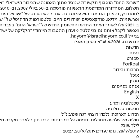
"ישראל היום" הוא גוף תקשורת שנוסד מתוך האמונה שהציבור הישראלי ראוי 
ת
ופרשנויות, וידיאו, פודקאסטים ושידורים חיים. פלטפורמות הדיגיטל של "ישרא
ב-2021 עלו לאוויר האתר החדש והיישומון החדש של "ישראל היום" בע
ואפשר לקבל אותם גם בניוזלטר. מועדון ההטבות הייחודי "הקליקה של ישרא
במייל hayom@israelhayom.co.il.
יום שבת, 6.6.2026
כ"א בסיון תשפ"ו
חדשות
דעות
ספורט
ForReal
תרבות ובידור
אוכל
מגזין
אנחנו מגייסים
English
X
טכנולוגיה ומדע
חדשות טכנולוגיה
הזרוע הארוכה: נלכדו רוצחי רנה שנרב ז"ל
חוליה של שלושה מחבלים נתפסה על ידי כוחות הביטחון • לאחר חקירה מא
לילך שובל
28/9/2019, 18:13
,עודכן
28/9/2019, 20:27
0