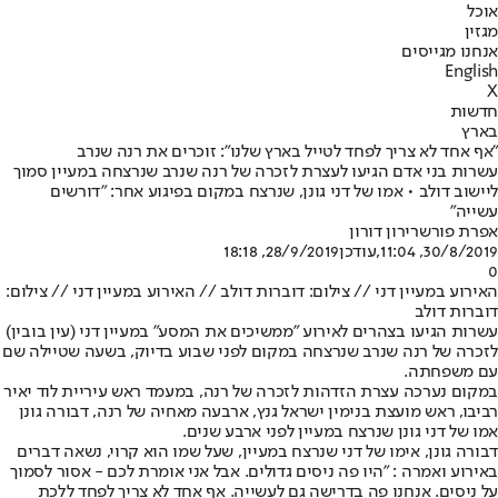
אוכל
מגזין
אנחנו מגייסים
English
X
חדשות
בארץ
"אף אחד לא צריך לפחד לטייל בארץ שלנו": זוכרים את רנה שנרב
עשרות בני אדם הגיעו לעצרת לזכרה של רנה שנרב שנרצחה במעיין סמוך
ליישוב דולב • אמו של דני גונן, שנרצח במקום בפיגוע אחר: "דורשים
עשייה"
אפרת פורשר
ירון דורון
30/8/2019, 11:04
,עודכן
28/9/2019, 18:18
0
האירוע במעיין דני // צילום: דוברות דולב // האירוע במעיין דני // צילום:
דוברות דולב
עשרות הגיעו בצהרים לאירוע ״ממשיכים את המסע" במעיין דני (עין בובין)
לזכרה של רנה שנרב שנרצחה במקום לפני שבוע בדיוק, בשעה שטיילה שם
עם משפחתה.
במקום נערכה עצרת הזדהות לזכרה של רנה, במעמד ראש עיריית לוד יאיר
רביבו, ראש מועצת בנימין ישראל גנץ, ארבעה מאחיה של רנה, דבורה גונן
אמו של דני גונן שנרצח במעיין לפני ארבע שנים.
דבורה גונן, אימו של דני שנרצח במעיין, שעל שמו הוא קרוי, נשאה דברים
באירוע ואמרה : "היו פה ניסים גדולים. אבל אני אומרת לכם - אסור לסמוך
על ניסים. אנחנו פה בדרישה גם לעשייה. אף אחד לא צריך לפחד ללכת