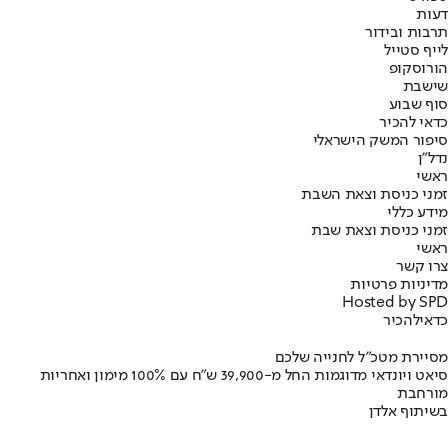
דעות
תרבות ובידור
לייף סטייל
הורוסקופ
שישבת
סוף שבוע
כדאי להכיר
סיפור המשק הישראלי
נדל"ן
ראשי
זמני כניסת וצאת השבת
מידע כללי
זמני כניסת וצאת שבת
ראשי
צרו קשר
מדיניות פרטיות
Hosted by SPD
כדאי
להכיר
מסיירת מטכ"ל לחנייה שלכם
סיאט ויונדאי מדוגמות החל מ-39,900 ש״ח עם 100% מימון ואחריות
מורחבת
בשיתוף אלדן