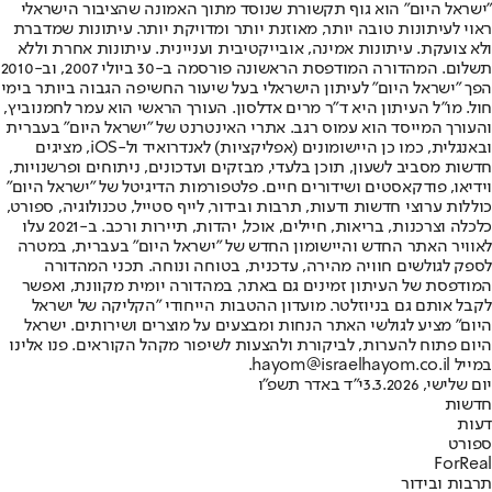
"ישראל היום" הוא גוף תקשורת שנוסד מתוך האמונה שהציבור הישראלי
ראוי לעיתונות טובה יותר, מאוזנת יותר ומדויקת יותר. עיתונות שמדברת
ולא צועקת. עיתונות אמינה, אובייקטיבית ועניינית. עיתונות אחרת וללא
תשלום. המהדורה המודפסת הראשונה פורסמה ב-30 ביולי 2007, וב-2010
הפך "ישראל היום" לעיתון הישראלי בעל שיעור החשיפה הגבוה ביותר בימי
חול. מו"ל העיתון היא ד"ר מרים אדלסון. העורך הראשי הוא עמר לחמנוביץ,
והעורך המייסד הוא עמוס רגב. אתרי האינטרנט של "ישראל היום" בעברית
ובאנגלית, כמו כן היישומונים (אפליקציות) לאנדרואיד ול-iOS, מציגים
חדשות מסביב לשעון, תוכן בלעדי, מבזקים ועדכונים, ניתוחים ופרשנויות,
וידיאו, פודקאסטים ושידורים חיים. פלטפורמות הדיגיטל של "ישראל היום"
כוללות ערוצי חדשות ודעות, תרבות ובידור, לייף סטייל, טכנולוגיה, ספורט,
כלכלה וצרכנות, בריאות, חיילים, אוכל, יהדות, תיירות ורכב. ב-2021 עלו
לאוויר האתר החדש והיישומון החדש של "ישראל היום" בעברית, במטרה
לספק לגולשים חוויה מהירה, עדכנית, בטוחה ונוחה. תכני המהדורה
המודפסת של העיתון זמינים גם באתר, במהדורה יומית מקוונת, ואפשר
לקבל אותם גם בניוזלטר. מועדון ההטבות הייחודי "הקליקה של ישראל
היום" מציע לגולשי האתר הנחות ומבצעים על מוצרים ושירותים. ישראל
היום פתוח להערות, לביקורת ולהצעות לשיפור מקהל הקוראים. פנו אלינו
במייל hayom@israelhayom.co.il.
יום שלישי, 3.3.2026
י"ד באדר תשפ"ו
חדשות
דעות
ספורט
ForReal
תרבות ובידור