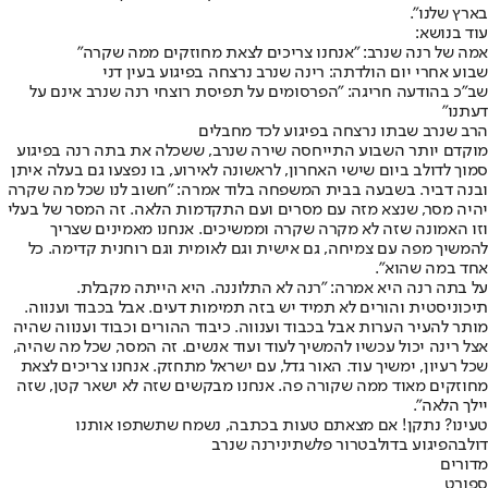
בארץ שלנו".
עוד בנושא:
אמה של רנה שנרב: "אנחנו צריכים לצאת מחוזקים ממה שקרה"
שבוע אחרי יום הולדתה: רינה שנרב נרצחה בפיגוע בעין דני
שב"כ בהודעה חריגה: "הפרסומים על תפיסת רוצחי רנה שנרב אינם על
דעתנו"
הרב שנרב שבתו נרצחה בפיגוע לכד מחבלים
מוקדם יותר השבוע התייחסה שירה שנרב, ששכלה את בתה רנה בפיגוע
סמוך לדולב ביום שישי האחרון, לראשונה לאירוע, בו נפצעו גם בעלה איתן
ובנה דביר. בשבעה בבית המשפחה בלוד אמרה: "חשוב לנו שכל מה שקרה
יהיה מסר, שנצא מזה עם מסרים ועם התקדמות הלאה. זה המסר של בעלי
וזו האמונה שזה לא מקרה שקרה וממשיכים. אנחנו מאמינים שצריך
להמשיך מפה עם צמיחה, גם אישית וגם לאומית וגם רוחנית קדימה. כל
אחד במה שהוא".
על בתה רנה היא אמרה: "רנה לא התלוננה. היא הייתה מקבלת.
תיכוניסטית והורים לא תמיד יש בזה תמימות דעים. אבל בכבוד וענווה.
מותר להעיר הערות אבל בכבוד וענווה. כיבוד ההורים וכבוד וענווה שהיה
אצל רינה יכול עכשיו להמשיך לעוד ועוד אנשים. זה המסר, שכל מה שהיה,
שכל רעיון, ימשיך עוד. האור גדל, עם ישראל מתחזק. אנחנו צריכים לצאת
מחוזקים מאוד ממה שקורה פה. אנחנו מבקשים שזה לא ישאר קטן, שזה
יילך הלאה".
טעינו? נתקן! אם מצאתם טעות בכתבה, נשמח שתשתפו אותנו
דולב
הפיגוע בדולב
טרור פלשתיני
רנה שנרב
מדורים
ספורט