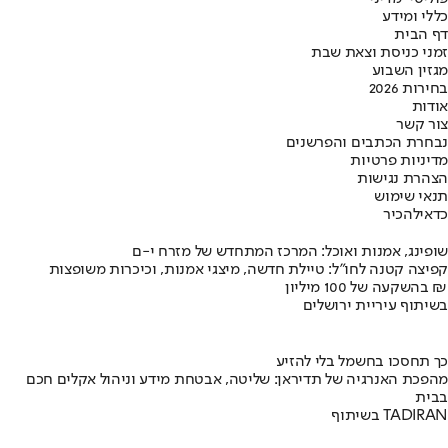
כללי ומידע
דף הבית
זמני כניסת וצאת שבת
מגזין השבוע
בחירות 2026
אודות
צור קשר
נבחרת הכתבים והפרשנים
מדיניות פרטיות
הצהרת נגישות
תנאי שימוש
כדאי
להכיר
שופינג, אמנות ואוכל: המרכז המתחדש של מזרח י-ם
קפיצה קטנה לחו"ל: טיילת חדשה, מיצגי אמנות, וכיכרות משופצות
בהשקעה של 100 מיליון ₪
בשיתוף עיריית ירושלים
כך תחסכו בחשמל בלי להזיע
מהפכת האנרגיה של תדיראן: שליטה, אבטחת מידע וניהול אקלים חכם
בבית
בשיתוף TADIRAN