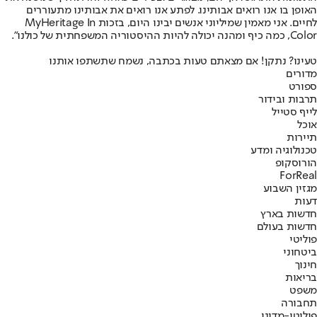
האופן בו אנו רואים אבותינו. לפתע אנו רואים את אבותינו מתעוררים
לחיים. אני מאמין שמיליוני אנשים יבינו היום, בזכות MyHeritage In
Color, כמה כיף ומהנה יכולה להיות ההיסטוריה המשפחתית של כולנו".
טעינו? נתקן! אם מצאתם טעות בכתבה, נשמח שתשתפו אותנו
מדורים
ספורט
תרבות ובידור
לייף סטייל
אוכל
תיירות
טכנולוגיה ומדע
הורוסקופ
ForReal
מגזין השבוע
דעות
חדשות בארץ
חדשות בעולם
פוליטי
ביטחוני
חינוך
בריאות
משפט
תחבורה
פוליטי-מדיני