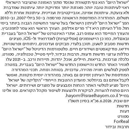
"ישראל היום" הוא גוף תקשורת שנוסד מתוך האמונה שהציבור הישראלי
ראוי לעיתונות טובה יותר, מאוזנת יותר ומדויקת יותר. עיתונות שמדברת
ולא צועקת. עיתונות אמינה, אובייקטיבית ועניינית. עיתונות אחרת וללא
תשלום. המהדורה המודפסת הראשונה פורסמה ב-30 ביולי 2007, וב-2010
הפך "ישראל היום" לעיתון הישראלי בעל שיעור החשיפה הגבוה ביותר בימי
חול. מו"ל העיתון היא ד"ר מרים אדלסון. העורך הראשי הוא עמר לחמנוביץ,
והעורך המייסד הוא עמוס רגב. אתרי האינטרנט של "ישראל היום" בעברית
ובאנגלית, כמו כן היישומונים (אפליקציות) לאנדרואיד ול-iOS, מציגים
חדשות מסביב לשעון, תוכן בלעדי, מבזקים ועדכונים, ניתוחים ופרשנויות,
וידיאו, פודקאסטים ושידורים חיים. פלטפורמות הדיגיטל של "ישראל היום"
כוללות ערוצי חדשות ודעות, תרבות ובידור, לייף סטייל, טכנולוגיה, ספורט,
כלכלה וצרכנות, בריאות, חיילים, אוכל, יהדות, תיירות ורכב. ב-2021 עלו
לאוויר האתר החדש והיישומון החדש של "ישראל היום" בעברית, במטרה
לספק לגולשים חוויה מהירה, עדכנית, בטוחה ונוחה. תכני המהדורה
המודפסת של העיתון זמינים גם באתר, במהדורה יומית מקוונת, ואפשר
לקבל אותם גם בניוזלטר. מועדון ההטבות הייחודי "הקליקה של ישראל
היום" מציע לגולשי האתר הנחות ומבצעים על מוצרים ושירותים. ישראל
היום פתוח להערות, לביקורת ולהצעות לשיפור מקהל הקוראים. פנו אלינו
במייל hayom@israelhayom.co.il.
יום שבת, 6.6.2026
כ"א בסיון תשפ"ו
חדשות
דעות
ספורט
ForReal
תרבות ובידור