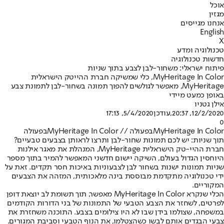
אוכל
מגזין
אנחנו מגייסים
English
X
טכנולוגיה ומדע
חדשות טכנולוגיה
פיתוח ישראלי: משחור-לבן לצבע בתוך שניות
MyHeritage In Color, כלי שמשיקה חברת ההייטק הישראלית
MyHeritage, מאפשר לגולשים להפוך תמונה בשחור-לבן לתמונת צבע
באופן כמעט מיידי
אילן גטניו
12/2/2020, 20:37
,עודכן
5/4/2020, 17:13
0
MyHeritage In Colorבפעולה // MyHeritage In Colorבפעולה
תוך שניות: יש לכם תמונות שחור-לבן ותרצו לראותן בצבעים טבעיים?
חברת ההיי-טק הישראלית MyHeritage, המנהלת את מאגר אילנות
היוחסין הגדול בעולם, השיקה יישום חדשני המאפשר להמיר בתוך מספר
שניות תמונות ישנות בשחור לבן לצבעוניות באיכות חסר תקדים. זאת על
ידי טכנולוגיה מתקדמת מבוססת בינה מלאכותית, המזהה את הצבעים
המקוריים.
הכלי שנקרא MyHeritage In Color מאפשר, תוך תשומת לב יוצאת דופן
לפרטים, לשחזר את הצבע הטבעי של התמונות של בני הדורות הקודמים
במשפחה, שצולמו בידן שבו לא היו צילומים בצבע. התוכנה משחזרת את
צבעי הבגדים אותם לבשו כשהצטלמו, את הנוף הטבעי וסביבת המגורים.