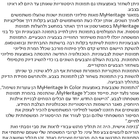
ניתן לשחזר באמצעותו גם תמונות היסטוריות שאותן עד היום לא ראינו
בצבע.
במאגר MyHeritage מאות מיליוני תמונות ישנות שהעלו משתמשים
לאורך השנים, אותן יוכלו כעת המשתמשים לצבוע בקלות דרך אפליקציות
MyHeritage בסמארטפון או דרך האתר במחשב ולהעלות תמונות
נוספות. את המצולמים בתמונות ניתן לתייג בתמונה הצבעונית וכך כל בני
המשפחה יוכלו ליהנות משיחזור החווייה בצבעיה הטבעיים. התמונות
הצבעוניות ניתנות לשיתוף בקלות רבה ברשתות החברתיות ובוואטסאפ.
להשקת היישום החדש קדם הליך פיתוח מורכב שכלל המרת מיליוני
תמונות ישנות לצבעוניות. הטכנולוגיה החדשה התנסתה באמצעות מיליוני
התמונות, בהבנת העולם והצבעים השונים בו כדי להשיג דיוק מקסימלי
בשחזור הצבעים המקוריים.
התמונות המקוריות המומרות נשמרות אף הן, ללא שינוי, כך שניתן
להשוות בין התמונות בשחור לבן לתמונות בצבע, ולהתרשם ממידת הדיוק
בתהליך הצביעה.
"התמונות שנצבעות באמצעות MyHeritage In Color הן עוצרות נשימה",
אומר גלעד יפת, מייסד ומנכ"ל MyHeritage, שהתנסה בהמרת תמונות
משפחתו לצבע. "היישום החדש, יחד עם הכלים הנוחים לבניית אילנות
היוחסין, מאגר הרשומות ההיסטוריות וטכנולוגיות הצלבת המידע,
מגשימים את חזוננו לאפשר למיליוני המשתמשים להכיר לעומק את
הסיפור המשפחתי שלהם ובכך לעורר את ההיסטוריה המשפחתית שלנו
לחיים."
"בנימה אישית, היה זה תהליך מרגש עבורי לראות את סבי וסבתי ואת
הוריהם לובשים צבע מול עיני. כל קרובי המשפחה שלי שעמם שיתפתי את
התמונות התרגשו אף הם, מבוגרים וצעירים כאחד. זהו תהליך שמשנה את