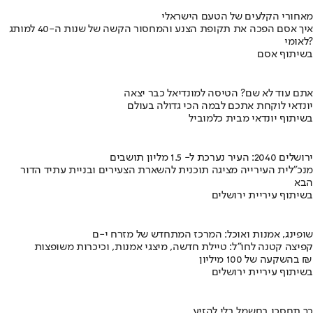
מאחורי הקלעים של הטעם הישראלי
איך אסם הפכה את תקופת הצנע והמחסור הקשה של שנות ה-40 למותג
לאומי?
בשיתוף אסם
אתם עוד לא שם? הטיסה למונדיאל כבר יצאה
יונדאי לוקחת אתכם לבמה הכי גדולה בעולם
בשיתוף יונדאי מבית כלמוביל
ירושלים 2040: העיר נערכת ל- 1.5 מליון תושבים
מנכ"לית העירייה מציגה תוכנית להשארת הצעירים ובניית עתיד הדור
הבא
בשיתוף עיריית ירושלים
שופינג, אמנות ואוכל: המרכז המתחדש של מזרח י-ם
קפיצה קטנה לחו"ל: טיילת חדשה, מיצגי אמנות, וכיכרות משופצות
בהשקעה של 100 מיליון ₪
בשיתוף עיריית ירושלים
כך תחסכו בחשמל בלי להזיע