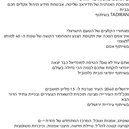
מהפכת האנרגיה של תדיראן: שליטה, אבטחת מידע וניהול אקלים חכם
בבית
בשיתוף TADIRAN
מאחורי הקלעים של הטעם הישראלי
איך אסם הפכה את תקופת הצנע והמחסור הקשה של שנות ה-40 למותג
לאומי?
בשיתוף אסם
אתם עוד לא שם? הטיסה למונדיאל כבר יצאה
יונדאי לוקחת אתכם לבמה הכי גדולה בעולם
בשיתוף יונדאי מבית כלמוביל
ירושלים 2040: העיר נערכת ל- 1.5 מליון תושבים
מנכ"לית העירייה מציגה תוכנית להשארת הצעירים ובניית עתיד הדור
הבא
בשיתוף עיריית ירושלים
שופינג, אמנות ואוכל: המרכז המתחדש של מזרח י-ם
קפיצה קטנה לחו"ל: טיילת חדשה, מיצגי אמנות, וכיכרות משופצות