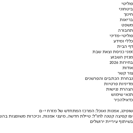
פוליטי
ביטחוני
חינוך
בריאות
משפט
תחבורה
פוליטי-מדיני
כללי ומידע
דף הבית
זמני כניסת וצאת שבת
מגזין השבוע
בחירות 2026
אודות
צור קשר
נבחרת הכתבים והפרשנים
מדיניות פרטיות
הצהרת נגישות
תנאי שימוש
כדאי
להכיר
שופינג, אמנות ואוכל: המרכז המתחדש של מזרח י-ם
קפיצה קטנה לחו"ל: טיילת חדשה, מיצגי אמנות, וכיכרות משופצות בהשקעה של 100 מיליון ₪
בשיתוף עיריית ירושלים