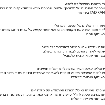
כך תחסכו בחשמל בלי להזיע
מהפכת האנרגיה של תדיראן: שליטה, אבטחת מידע וניהול אקלים חכם בבי
בשיתוף TADIRAN
מאחורי הקלעים של הטעם הישראלי
איך אסם הפכה את תקופת הצנע והמחסור הקשה של שנות ה-40 למותג לאומי?
בשיתוף אסם
אתם עוד לא שם? הטיסה למונדיאל כבר יצאה
יונדאי לוקחת אתכם לבמה הכי גדולה בעולם
בשיתוף יונדאי מבית כלמוביל
ירושלים 2040: העיר נערכת ל- 1.5 מליון תושבים
מנכ"לית העירייה מציגה תוכנית להשארת הצעירים ובניית עתיד הדור הבא
בשיתוף עיריית ירושלים
שופינג, אמנות ואוכל: המרכז המתחדש של מזרח י-ם
קפיצה קטנה לחו"ל: טיילת חדשה, מיצגי אמנות, וכיכרות משופצות בהשקעה של 100 מיליון ₪
בשיתוף עיריית ירושלים