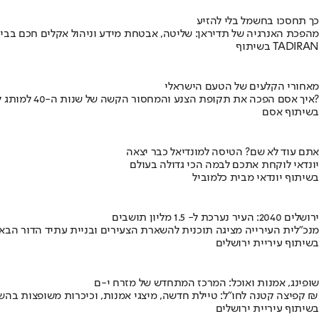
כך תחסכו בחשמל בלי להזיע
מהפכת האנרגיה של תדיראן: שליטה, אבטחת מידע וניהול אקלים חכם בבי
בשיתוף TADIRAN
מאחורי הקלעים של הטעם הישראלי
איך אסם הפכה את תקופת הצנע והמחסור הקשה של שנות ה-40 למותג לאומי?
בשיתוף אסם
אתם עוד לא שם? הטיסה למונדיאל כבר יצאה
יונדאי לוקחת אתכם לבמה הכי גדולה בעולם
בשיתוף יונדאי מבית כלמוביל
ירושלים 2040: העיר נערכת ל- 1.5 מליון תושבים
מנכ"לית העירייה מציגה תוכנית להשארת הצעירים ובניית עתיד הדור הבא
בשיתוף עיריית ירושלים
שופינג, אמנות ואוכל: המרכז המתחדש של מזרח י-ם
קפיצה קטנה לחו"ל: טיילת חדשה, מיצגי אמנות, וכיכרות משופצות בהשקעה של 100 מיליון ₪
בשיתוף עיריית ירושלים