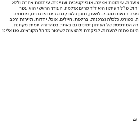
ועקת. עיתונות אמינה, אובייקטיבית ועניינית. עיתונות אחרת וללא
עור החשיפה הגבוה ביותר בימי חול. מו"ל העיתון היא ד"ר מרים אדלסון. העורך הראשי הוא עמר
 והעורך המייסד הוא עמוס רגב. אתרי האינטרנט של "ישראל היום" בעברית ובאנגלית, כמו כן היישומונים (אפליקציות) לאנדרואיד ול-iOS, מציגים חדשות מסביב לשעון, תוכן בלעדי, מבזקים ועדכונים, ניתוחים
, ספורט, כלכלה וצרכנות, בריאות, חיילים, אוכל, יהדות, תיירות ורכב.
דורה המודפסת של העיתון זמינים גם באתר, במהדורה יומית מקוונת,
היום פתוח להערות, לביקורת ולהצעות לשיפור מקהל הקוראים. פנו אלינו