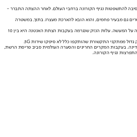
 אנטנת סלולר של רשת Vodafone בעיר קירקבי, מכיוון שהאמין שהיא הסיבה להתשפטות נגיף הקורונה ברחבי העולם. לאחר ההצתה התברר -
ת ועליהן DNA שלו. ב-17 באפריל הוא נעצר בביתו, שם מצאו השוטרים גם מבעיר פחמים, והוא הובא להארכת מעצרו. בתוך, במשטרה
בדיון ציין השופט כי לוויטי 29 הרשעות קודמות בגין תקיפה והחזקת נשק. מנגד, השופט ציין לטובה את זה שהנאשם התנדב בארגון צדקה והביע חרטה על המעשה. עלות הנזק שנגרמה בעקבות הצתת האנטנה היא בין 10
ולנד - ואף גרמו לקריסה של קו החירום 112 (מקביל ל-100 בישראל) במספר אזורים במדינה. בעקבות המקרים החריגים והסערה העולמית סביב פריסת הרשת,