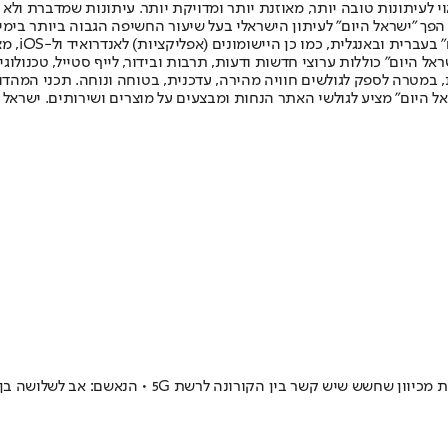
לעיתונות טובה יותר, מאוזנת יותר ומדויקת יותר. עיתונות שמדברת ולא צ
שלום. המהדורה המודפסת הראשונה פורסמה ב-30 ביולי 2007, וב-2010 הפך "ישראל היום" לעיתון הישראלי בעל שי
לחמנוביץ,
ל היום" כוללות ערוצי חדשות ודעות, תרבות ובידור, לייף סטייל, טכנולוגיה
ברית, במטרה לספק לגולשים חוויה מהירה, עדכנית, בטוחה ונוחה. תכני המה
ל היום" מציע לגולשי האתר הנחות ומבצעים על מוצרים ושירותים. ישראל 
קשר בין הקורונה לרשת 5G • הנאשם: אב לשלושה בן 46