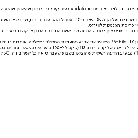
בית המשפט בליברפול, בריטניה, גזר שלוש שנות מאסר על גבר בן 46 שהצית
הנאשם, מייקל וויטי, אב לשלושה, הודה במעשה לאחר שבזירה נמצאו כפפות שרופו
 פריסת האנטנות לווירוס.
בנוסף, המתנגדים הציתו מספר אנטנות סלולריות גם ברחבי בה