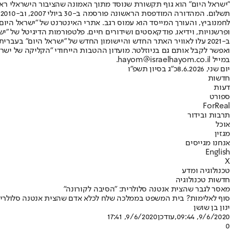
"ישראל היום" הוא גוף תקשורת שנוסד מתוך האמונה שהציבור הישראלי ראוי 
ת
ופרשנויות, וידיאו, פודקאסטים ושידורים חיים. פלטפורמות הדיגיטל של "ישרא
ב-2021 עלו לאוויר האתר החדש והיישומון החדש של "ישראל היום" בע
ואפשר לקבל אותם גם בניוזלטר. מועדון ההטבות הייחודי "הקליקה של ישרא
במייל hayom@israelhayom.co.il.
יום שני, 8.6.2026
כ"ג בסיון תשפ"ו
חדשות
דעות
ספורט
ForReal
תרבות ובידור
אוכל
מגזין
אנחנו מגייסים
English
X
טכנולוגיה ומדע
חדשות טכנולוגיה
מאסר לגבר שהצית אנטנה סלולרית: "הסיבה לקורונה"
סוף לאלימות? בית המשפט בממלכה שלח לכלא אדם שהצית אנטנה סלולרית מכיוון שחשש שיש 
ינון בן שושן
9/6/2020, 09:44
,עודכן
9/6/2020, 17:41
0