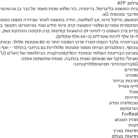
צילום: AFP
מדובר באנטנת 4G.
המקומית אומרים שלפני המעשה קרא וויטי מידע שגוי באינטרנט הקושר בין
ל-15 אלף לירות שטרלינג (כ-60 אלף שקלים).
בבריטניה בלבד הוצתו מארז פרוץ המגפה יותר מ-80 אנטנות סלולר, ובארגון Mobile UK המייצג את ארבע מפעילות הסלולר בממלכה, אומרים כי חלק גדול ממתקני התקשורת שהותקפו כלל לא סיפקו שירות 5G.
בארגון הבריאות העולמי ובאיגוד הטלקומוניקציה הבינלאומי של האו"ם (ITU) קבעו בהודעה רשמית שהוציאו בשבוע שעבר כי אין כל קשר בין ה-5G להתפרצות נגיף הקורונה.
טעינו? נתקן! אם מצאתם טעות בכתבה, נשמח שתשתפו אותנו
5G
בריטניה
דור חמישי
סלולר
קורונה
מדורים
ספורט
תרבות ובידור
לייף סטייל
אוכל
תיירות
טכנולוגיה ומדע
הורוסקופ
ForReal
מגזין השבוע
דעות
חדשות בארץ
חדשות בעולם