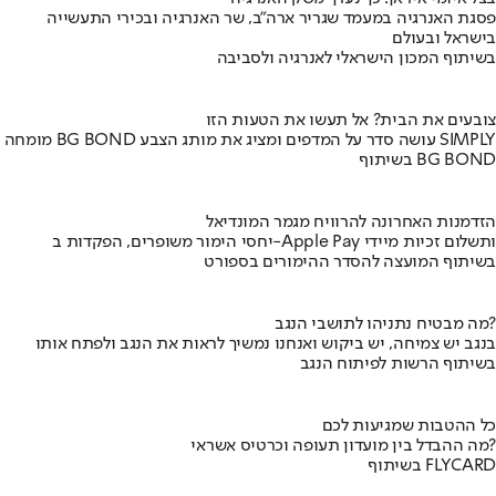
פסגת האנרגיה במעמד שגריר ארה"ב, שר האנרגיה ובכירי התעשייה
בישראל ובעולם
בשיתוף המכון הישראלי לאנרגיה ולסביבה
צובעים את הבית? אל תעשו את הטעות הזו
מומחה BG BOND עושה סדר על המדפים ומציג את מותג הצבע SIMPLY
בשיתוף BG BOND
הזדמנות האחרונה להרוויח מגמר המונדיאל
יחסי הימור משופרים, הפקדות ב-Apple Pay ותשלום זכיות מיידי
בשיתוף המועצה להסדר ההימורים בספורט
מה מבטיח נתניהו לתושבי הנגב?
בנגב יש צמיחה, יש ביקוש ואנחנו נמשיך לראות את הנגב ולפתח אותו
בשיתוף הרשות לפיתוח הנגב
כל ההטבות שמגיעות לכם
מה ההבדל בין מועדון תעופה וכרטיס אשראי?
בשיתוף FLYCARD