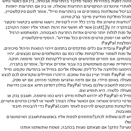
נוטה לפעול במהירות כאשר מדובר בהתרעות אבטחה, בין אם כאשר גולש
לאתרי אינטרנט המקפיצים התרעות שכאלה, או בין אם התרעות יזומות
כביכול שנשלחות במסרונים או בהתרעות מייל", אומר לוטם פינקלשטיין,
מנהל מחלקת מודיעין סייבר בצ'ק פוינט.
"הודעות פישינג אלו בדרך כלל יהיו לקוניות, ויעשו שימוש בקישור מקוצר
(במקרה זה cutt[.]ly) אשר לא חושף את זהות האתר אליו יופנה הקורבן.
על מנת לגלות יותר פרטים אודות התרעת האבטחה, המשתמש הרגיל
יגלוש ואז יספק פרטים מזהים ככל שנדרש", הוסיף פינקלשטיין.
המלצות PayPal:
"PayPal עובדת עם כלים מתקדמים בתחום זיהוי הונאות וניהול סיכונים,
על מנת לשמור שהלקוחות שלנו כמו גם התשלומים שהם מבצעים, יהיו
בטוחים. אנו חוזרים ומדגישים וקוראים ללקוחות לבחור סיסמה חזקה
וייחודית שאינם משתמשים בה עבור אתרים אחרים", אומרים בחברה.
הימנעו מלחיצה על כל לינק שנשלח אליכם במייל או בהודעת טקסט. מייל
מ- PayPal תמיד יציין גם את שמכם. היזהרו ממיילים שקוראים לכם לבצע
פעולה באופן מיידי, גם אם נדמה שהגיעו ממקור מהימן. אם יש ספק,
היכנסו לחשבון שלכם באתר PayPal בחלון דפדפן חדש. אם אכן נדרשת
פעולה כלשהי, היא תופיע שם.
מייל מ-PayPal לא ידרוש לשלוח מידע רגיש כמו סיסמה, חשבון בנק או
פרטי כרטיס אשראי. אם וכאשר עולה הצורך לאשר או לעדכן פרטים אישיים,
הלקוחות מתבקשים להיכנס לאתר PayPal.com כדי להבטיח חיבור
מאובטח.
יש לכם שאלות לכתב?
מוזמנים לפנות אליו באמצעות
חשבון האינסטגרם
שלו
טעינו? נתקן! אם מצאתם טעות בכתבה, נשמח שתשתפו אותנו