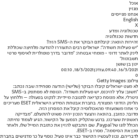
אוכל
מגזין
אנחנו מגייסים
English
X
טכנולוגיה ומדע
חדשות טכנולוגיה
זהירות הונאה: קיבלתם הבוקר את ה-SMS הזה?
"יש פעילות חשודה": ישראלים רבים התעוררו להודעה מלחיצה שכוללת
לינק לאתר זדוני • מומחי אבטחה: "מדובר בדרך פופולרית לאיסוף פרטי
חשבונות"
ינון בן שושן
16/3/2021, 09:40
,עודכן
18/3/2021, 00:10
0
צילום: Getty Images
לא מעט ישראלים קיבלו הבוקר (שלישי) הודעה מפחידה שבה נכתב:
"חשוב: עליך להיכנס, יש פעילות חשודה". הנוסח לא מסתפק ב-SMS
ניטרלי, אלא מנוסח כקריאה לתגובה מיידית: לנקוט בפעולה – וללחוץ על
הלינק הזדוני המצורף. בחברת אבטחת המידע הישראלית ESET מעריכים
כי אחוז משמעותי מהאכולוסיה קיבל את המסרון הזה.
מדובר, כמובן, בהונאה והצעד הנכון יהיה פשוט להתעלם. "מבדיקה
ראשונית שערכנו, ברגע שהקליק הנמען על הקישור, הגיע לעמוד נחיתה
הכולל לוגו של Paypal, שם התבקש להזין את כתובת המייל שלו, ולאחר
מכן את הסיסמה", מסרו ב-ESET.
לדבריהם, נכון לעכשיו הקישור כבר אינו פעיל. נוסף על כך מדגישים בחברת