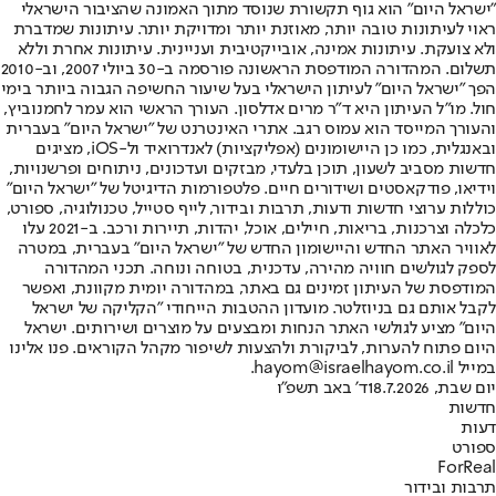
"ישראל היום" הוא גוף תקשורת שנוסד מתוך האמונה שהציבור הישראלי
ראוי לעיתונות טובה יותר, מאוזנת יותר ומדויקת יותר. עיתונות שמדברת
ולא צועקת. עיתונות אמינה, אובייקטיבית ועניינית. עיתונות אחרת וללא
תשלום. המהדורה המודפסת הראשונה פורסמה ב-30 ביולי 2007, וב-2010
הפך "ישראל היום" לעיתון הישראלי בעל שיעור החשיפה הגבוה ביותר בימי
חול. מו"ל העיתון היא ד"ר מרים אדלסון. העורך הראשי הוא עמר לחמנוביץ,
והעורך המייסד הוא עמוס רגב. אתרי האינטרנט של "ישראל היום" בעברית
ובאנגלית, כמו כן היישומונים (אפליקציות) לאנדרואיד ול-iOS, מציגים
חדשות מסביב לשעון, תוכן בלעדי, מבזקים ועדכונים, ניתוחים ופרשנויות,
וידיאו, פודקאסטים ושידורים חיים. פלטפורמות הדיגיטל של "ישראל היום"
כוללות ערוצי חדשות ודעות, תרבות ובידור, לייף סטייל, טכנולוגיה, ספורט,
כלכלה וצרכנות, בריאות, חיילים, אוכל, יהדות, תיירות ורכב. ב-2021 עלו
לאוויר האתר החדש והיישומון החדש של "ישראל היום" בעברית, במטרה
לספק לגולשים חוויה מהירה, עדכנית, בטוחה ונוחה. תכני המהדורה
המודפסת של העיתון זמינים גם באתר, במהדורה יומית מקוונת, ואפשר
לקבל אותם גם בניוזלטר. מועדון ההטבות הייחודי "הקליקה של ישראל
היום" מציע לגולשי האתר הנחות ומבצעים על מוצרים ושירותים. ישראל
היום פתוח להערות, לביקורת ולהצעות לשיפור מקהל הקוראים. פנו אלינו
במייל hayom@israelhayom.co.il.
יום שבת, 18.7.2026
ד' באב תשפ"ו
חדשות
דעות
ספורט
ForReal
תרבות ובידור