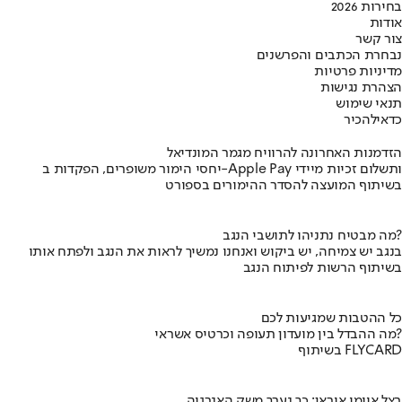
בחירות 2026
אודות
צור קשר
נבחרת הכתבים והפרשנים
מדיניות פרטיות
הצהרת נגישות
תנאי שימוש
כדאי
להכיר
הזדמנות האחרונה להרוויח מגמר המונדיאל
יחסי הימור משופרים, הפקדות ב-Apple Pay ותשלום זכיות מיידי
בשיתוף המועצה להסדר ההימורים בספורט
מה מבטיח נתניהו לתושבי הנגב?
בנגב יש צמיחה, יש ביקוש ואנחנו נמשיך לראות את הנגב ולפתח אותו
בשיתוף הרשות לפיתוח הנגב
כל ההטבות שמגיעות לכם
מה ההבדל בין מועדון תעופה וכרטיס אשראי?
בשיתוף FLYCARD
בצל איומי איראן: כך נערך משק האנרגיה