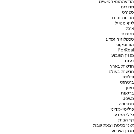
הודעה
הונאה
פישינג
מדורים
ספורט
תרבות ובידור
לייף סטייל
אוכל
תיירות
טכנולוגיה ומדע
הורוסקופ
ForReal
מגזין השבוע
דעות
חדשות בארץ
חדשות בעולם
פוליטי
ביטחוני
חינוך
בריאות
משפט
תחבורה
פוליטי-מדיני
כללי ומידע
דף הבית
זמני כניסת וצאת שבת
מגזין השבוע