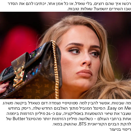
רכשו איך שהם רוצים, בלי שאדל, או כל אמן אחר, יכתיבו להם את הסדר
שבו השירים יושמעו? שאלות טובות.
מה שבטוח, אפשר להבין למה ספוטיפיי נעמדה דום כשאדל ביקשה משהו.
Easy on Me, הסינגל המוביל מתוך האלבום החדש שלה, ריסק בחודש
שעבר את שיאי ההשמעות באפליקציה, עם כ-24 מיליון הזרמות ביממה
אחת ברחבי העולם - כשלושה מיליון הזרמות יותר מהסינגל Butter של
להקת הבנים הקוריאנית BTS, שהושק במאי.
ריפוי בניעור