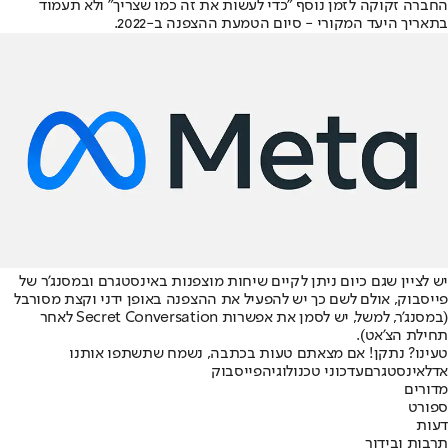
החברה זקוקה לזמן נוסף "כדי לעשות את זה כמו שצריך" ולא תעמוד
בתאריך היעד המקורי - סיום הטמעת ההצפנה ב-2022.
יש לציין שגם כיום ניתן לקיים שיחות מוצפנות באינסטגרם ובמסנג'ר של
פייסבוק, אולם לשם כך יש להפעיל את ההצפנה באופן ידני וקצת מסורבל
(במסנג'ר, למשל, יש לסמן את אפשרות Secret Conversation לאחר
תחילת הצ'אט).
טעינו? נתקן! אם מצאתם טעות בכתבה, נשמח שתשתפו אותנו
אדל
אינסטגרם
עדכוני טכנולוגיה
פייסבוק
מדורים
ספורט
דעות
תרבות ובידור