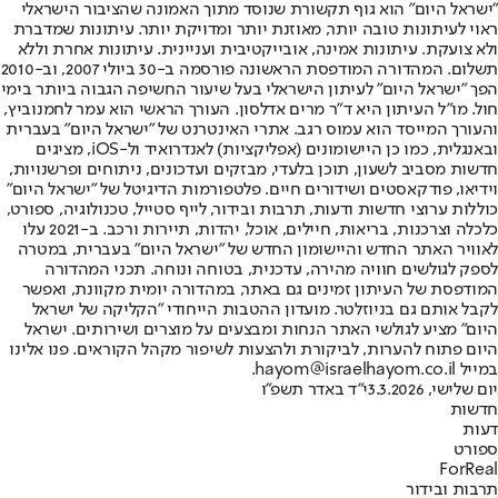
"ישראל היום" הוא גוף תקשורת שנוסד מתוך האמונה שהציבור הישראלי
ראוי לעיתונות טובה יותר, מאוזנת יותר ומדויקת יותר. עיתונות שמדברת
ולא צועקת. עיתונות אמינה, אובייקטיבית ועניינית. עיתונות אחרת וללא
תשלום. המהדורה המודפסת הראשונה פורסמה ב-30 ביולי 2007, וב-2010
הפך "ישראל היום" לעיתון הישראלי בעל שיעור החשיפה הגבוה ביותר בימי
חול. מו"ל העיתון היא ד"ר מרים אדלסון. העורך הראשי הוא עמר לחמנוביץ,
והעורך המייסד הוא עמוס רגב. אתרי האינטרנט של "ישראל היום" בעברית
ובאנגלית, כמו כן היישומונים (אפליקציות) לאנדרואיד ול-iOS, מציגים
חדשות מסביב לשעון, תוכן בלעדי, מבזקים ועדכונים, ניתוחים ופרשנויות,
וידיאו, פודקאסטים ושידורים חיים. פלטפורמות הדיגיטל של "ישראל היום"
כוללות ערוצי חדשות ודעות, תרבות ובידור, לייף סטייל, טכנולוגיה, ספורט,
כלכלה וצרכנות, בריאות, חיילים, אוכל, יהדות, תיירות ורכב. ב-2021 עלו
לאוויר האתר החדש והיישומון החדש של "ישראל היום" בעברית, במטרה
לספק לגולשים חוויה מהירה, עדכנית, בטוחה ונוחה. תכני המהדורה
המודפסת של העיתון זמינים גם באתר, במהדורה יומית מקוונת, ואפשר
לקבל אותם גם בניוזלטר. מועדון ההטבות הייחודי "הקליקה של ישראל
היום" מציע לגולשי האתר הנחות ומבצעים על מוצרים ושירותים. ישראל
היום פתוח להערות, לביקורת ולהצעות לשיפור מקהל הקוראים. פנו אלינו
במייל hayom@israelhayom.co.il.
יום שלישי, 3.3.2026
י"ד באדר תשפ"ו
חדשות
דעות
ספורט
ForReal
תרבות ובידור