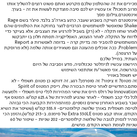
מכירים את זה שהטלפון שלכם מקרטע ואתם פשוט רוצים להשליך אותו
מרוב תסכול? אז עכשיו יש לכם סיבה מוצדקת לעשות את זה - בערך.
אינסטגרם,צילום: מסך
אינסטגרם השיקה בשבוע שעבר, כרגע בארה"ב בלבד, פיצ'ר בשם Rage
Shake שמאפשר למשתמשים הנרגזים לנער בחוזקה את הטלפונים שהם
לאחר שחוו תקלה - לא (רק) בשביל להרגיע את העצבים, אלא בעיקר כדי
לדווח על התקלה. לאחר הנענוע, האפליקציה תפתח חלון בו יתבקשו
המשתמשים להסביר מה בדיוק קרה - בדומה לאפשרות Report a
Problem. ככה אוכלים מהעוגה וגם משאירים אותה שלמה (ולא מרוסקת
על הרצפה).
העתיד, במייל שלכם
הירשמו עכשיו לניוזלטר טכנולוגיה, מדע וסביבה של היום
בהרשמה, אני מאשר/ת את
תנאי השימוש
יש חשמל באוויר
זה מטוס? זו ציפור? זה סופרמן? רגע, זה דווקא כן מטוס, חשמלי - לא
סתם.
כחודשיים לאחר טיסת הבכורה שלו
, ריסק המטוס Spirit of
Innovation של רולס רויס את שיאי המהירות לכלי טיס חשמלי - ולמעשה
לכל כלי קכב חשמלי - לאחר שהגיע למהירות של 623.4 קמ"ש. המטוס אף
שבר בשבוע האחרון שיאים נוספים, כמו
המהירות הקבועה הכי גבוהה
לטיסה חשמלית באורך שלושה קילומטרים
- 555.9 קמ"ש (ששיפר את השיא
הקודם, אותו קבע מטוס Extra 330LE של סימנס, ב-213 קמ"ש),
והזמן הכי
מהיר לנסוק לגובה של שלושה קילומטרים
- 202 שניות - שיפור של 60
שניות לעומת השיא הקודם. מרשים.