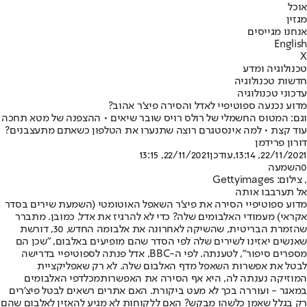
אוכל
מגזין
אנחנו מגייסים
English
X
טכנולוגיה ומדע
חדשות טכנולוגיה
עדכוני טכנולוגיה
מדוע נכנעה ספוטיפיי לאדל והסירה פיצ'ר אהוב?
וגם: המטוס החשמלי של רולס רויס שובר שיאים • ההצפנה של מטא תחכה
עוד קצת • למה אינסטגרם רוצה שתנערו את הטלפון כשאתם מתעצבנים?
דורון פרידמן
22/11/2021, 13:14
,עודכן
22/11/2021, 13:15
0
השמעה
, צילום: Gettyimages
אל תערבבו אותה
מדוע ספוטיפיי הסירה את פיצ'ר השאפל האוטומטי (השמעת שירים בסדר
אקראי) מעמודי האלבומים שלה? כדי לא להרגיז את אדל, כמובן. מתברר
שהזמרת הבריטית, שהשיקה לאחרונה את אלבומה החדש, 30, דורשת
שאנשים יאזינו לשירים שלה לפי הסדר שהם מופיעים באלבום, "שכן הם
מספרים סיפור", לטענתה. לפי ה-BBC, אדל פנתה לספוטיפיי בדרישה
לבטל את אפשרות השאפל מדף האלבום שלה. לא רק שאפליקציית
המוזיקה נענתה לה, היא אף הסירה את האפשרות
מכל
דפי האלבומים
במאגר - ועוררה בכך לא מעט ביקורת. האם אתרים רשאים לבטל פיצ'רים
רק בגלל שאמן כלשהו מבקש? האם ללקוחות לא מגיע להאזין לאלבום שהם