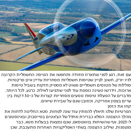
עם זאת, רגע לפני שתארזו מזוודה ותחפשו את הטיסה החשמלית הקרובה
לניו יורק, חשוב לציין שטיסות חשמליות מסחריות עדיין אינן פרקטיות.
סוללות של מטוסים חשמליים פשוט לא מספיק חזקות בשביל טיסות
ארוכות, וידרשו טעינה נוספת עוד לפני שתגיעו לאילת. כרגע, לכל היותר,
מדברים על הפעלת טיסות נוסעים מסחריות קצרות של כ-30 דקות בין
ערים בצפון אמריקה, וכמובן שגם על שבירת שיאים.
קחו את הזמן
הפרטיות שלנו תיאלץ להמתין עוד שנה לפחות. מטא החליטה לדחות את
מהלך ההצפנה המלא כברירת מחדל של הצ'אטים בפייסבוק ובאינסטגרם
ל-2023. אף שהשיחות בוואטסאפ, שגם נמצאת בבעלות מטא, כבר
מוצפנות, שילוב ההצפנה בשתי האפליקציות האחרות מתעכבת, שכן