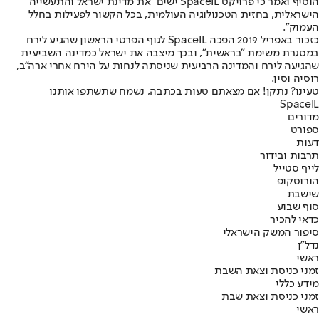
הוסיף ואמר כי פרויקט SpaceIL ישים "את מדינת ישראל והתעשייה
הישראלית, בחזית הטכנולוגיה העולמית, בכל הקשור לפעילות בחלל
העמוק".
כזכור באפריל 2019 הפכה SpaceIL לגוף הפרטי הראשון שהגיע לירח
במסגרת משימת ״בראשית״, ובכך מיצבה את ישראל כמדינה השביעית
שהגיעה לירח והמדינה הרביעית שניסתה לנחות על הירח אחרי ארה"ב,
רוסיה וסין.
טעינו? נתקן! אם מצאתם טעות בכתבה, נשמח שתשתפו אותנו
SpaceIL
מדורים
ספורט
דעות
תרבות ובידור
לייף סטייל
הורוסקופ
שישבת
סוף שבוע
כדאי להכיר
סיפור המשק הישראלי
נדל"ן
ראשי
זמני כניסת וצאת השבת
מידע כללי
זמני כניסת וצאת שבת
ראשי