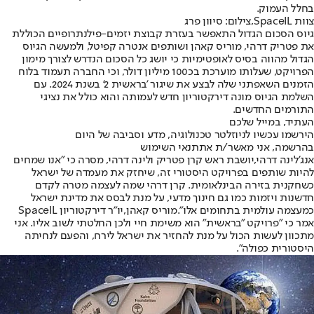
בחלל העמוק.
צוות SpaceIL,צילום: סיוון פרג
גיוס הסכום הגדול התאפשר בעזרת קבוצת יזמים-פילנתרופיים הכוללת
את פטריק דרהי, מוריס קאהן ושותפים אנטרה קפיטל, ולמעשה הגיוס
הגדול מהווה בסיס לאופטימיות כי יושג כל הסכום הנדרש לצורך מימון
הפרויקט, שעלותו מוערכת בכ100 מיליון דולר, וכי החברה תעמוד בלוח
הזמנים השאפתני שלה לבצע את שיגור 'בראשית 2' בשנת 2024. עם
השלמת הגיוס מונה דירקטוריון חדש לעמותה והוא כולל את נציגי
התורמים החדשים.
העתיד, במייל שלכם
הירשמו עכשיו לניוזלטר טכנולוגיה, מדע וסביבה של היום
בהרשמה, אני מאשר/ת את
תנאי השימוש
אנג’לינה דרהי,
יושבת ראש קרן פטריק ולינה דרהי, מסרה כי "אנו שמחים
להיות שותפים בפרויקט היסטורי זה, שיחזק את מעמדה של ישראל
כשחקנית בזירה הבינלאומית. קרן דרהי שמה לעצמה מטרה לקדם
חדשנות ויזמות כמו גם חינוך מדעי, על מנת לבסס את מדינת ישראל
כמעצמה עולמית בתחומים אלו".
מוריס קאהן,
יו״ר דירקטוריון SpaceIL
אמר כי ״פרויקט ״בראשית״ הוא משימת חיי ולכן החלטתי לשוב אליו. אני
מתכוון לעשות הכול על מנת להחזיר את ישראל לירח, והפעם לנחיתה
היסטורית כפולה״.