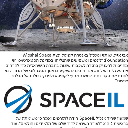
אבי אייל
, שותף ומנכ"ל באנטרה קפיטל ונציג Moshal Space
Foundation: "ליזמים ומשקיעים שהצליחו במדינת הסטארטאפ, יש
מחויבות להעניק בחזרה לשכבות שונות בחברה הישראלית כדי להרחיב
את מעגלי ההצלחה. אנו חייבים להשקיע בחינוך הטכנולוגי של הדור הבא,
לפתח את סקרנותם, לחשוב מחוץ לקופסא ולפרוץ גבולות אל הבלתי
אפשרי״.
שמעון שריד מנכ"ל SpaceIL הודה לתורמים ואמר כי משימתה של
בראשית 2 היא "לעורר השראה לדור שלם של תלמידים וחולמים", עוד