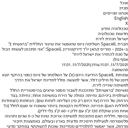
אוכל
מגזין
אנחנו מגייסים
English
X
טכנולוגיה ומדע
חדשות טכנולוגיה
ישראל חוזרת לירח
חברת SpaceIL השלימה גיוס שיאפשר את שיגור החללית ״בראשית 2״
ב-2024 • מוריס קהאן יו"ר דירקטוריון SpaceIL: "אני מתכוון לעשות הכול
על מנת להחזיר את ישראל לירח"
אסף גולן
11/7/2021, 11:01
,עודכן
11/7/2021, 11:01
0
השמעה
עמותת SpaceIL הודיעה היום (א') על השלמתו של גיוס כספי בהיקף יוצא
דופן של 70 מיליון דולר, אשר למעשה סולל למדינת ישראל את הדרך
למשימה שנייה לירח.
משימת ״בראשית2״ מתוכננת לשבור מספר שיאים בהיסטוריית החלל
העולמית ביניהם: נחיתה כפולה על הירח במשימה אחת; נחיתה בצד
הרחוק של הירח (עד היום רק סין הצליחה לנחות שם); הנחתות (הצמודות
לחללית האם) תהיינה החלליות הקטנות ביותר ששוגרו אי פעם לחלל (כל
אחת מהן שוקלת 120 ק"ג עם דלק ו-60 ק"ג בלי דלק).
בנוסף, חללית האם מתוכננת למשימה ארוכת טווח של כ-5 שנים ותהווה
פלטפורמה לפעילות חינוכית מדעית בארץ ובעולם, באמצעות חיבור
מרחוק, אשר יאפשר לתלמידים ממדינות שונות להשתתף במחקר מדעי