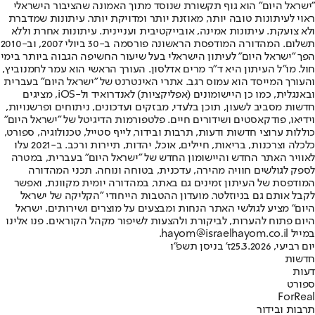
"ישראל היום" הוא גוף תקשורת שנוסד מתוך האמונה שהציבור הישראלי
ראוי לעיתונות טובה יותר, מאוזנת יותר ומדויקת יותר. עיתונות שמדברת
ולא צועקת. עיתונות אמינה, אובייקטיבית ועניינית. עיתונות אחרת וללא
תשלום. המהדורה המודפסת הראשונה פורסמה ב-30 ביולי 2007, וב-2010
הפך "ישראל היום" לעיתון הישראלי בעל שיעור החשיפה הגבוה ביותר בימי
חול. מו"ל העיתון היא ד"ר מרים אדלסון. העורך הראשי הוא עמר לחמנוביץ,
והעורך המייסד הוא עמוס רגב. אתרי האינטרנט של "ישראל היום" בעברית
ובאנגלית, כמו כן היישומונים (אפליקציות) לאנדרואיד ול-iOS, מציגים
חדשות מסביב לשעון, תוכן בלעדי, מבזקים ועדכונים, ניתוחים ופרשנויות,
וידיאו, פודקאסטים ושידורים חיים. פלטפורמות הדיגיטל של "ישראל היום"
כוללות ערוצי חדשות ודעות, תרבות ובידור, לייף סטייל, טכנולוגיה, ספורט,
כלכלה וצרכנות, בריאות, חיילים, אוכל, יהדות, תיירות ורכב. ב-2021 עלו
לאוויר האתר החדש והיישומון החדש של "ישראל היום" בעברית, במטרה
לספק לגולשים חוויה מהירה, עדכנית, בטוחה ונוחה. תכני המהדורה
המודפסת של העיתון זמינים גם באתר, במהדורה יומית מקוונת, ואפשר
לקבל אותם גם בניוזלטר. מועדון ההטבות הייחודי "הקליקה של ישראל
היום" מציע לגולשי האתר הנחות ומבצעים על מוצרים ושירותים. ישראל
היום פתוח להערות, לביקורת ולהצעות לשיפור מקהל הקוראים. פנו אלינו
במייל hayom@israelhayom.co.il.
יום רביעי, 25.3.2026
ז' בניסן תשפ"ו
חדשות
דעות
ספורט
ForReal
תרבות ובידור