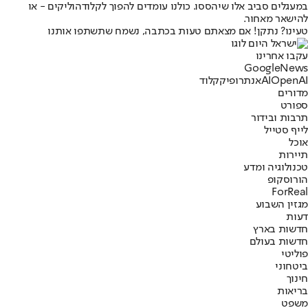
במעגלים סביב אלו שיהססו. כולנו עומדים להפוך לקלודהוליקים - או
להישאר מאחור.
טעינו? נתקן! אם מצאתם טעות בכתבה, נשמח שתשתפו אותנו
עקבו אחרינו
G
o
o
g
l
e
News
OpenAI
AI
אנתרופיק
קלוד
מדורים
ספורט
תרבות ובידור
לייף סטייל
אוכל
תיירות
טכנולוגיה ומדע
הורוסקופ
ForReal
מגזין השבוע
דעות
חדשות בארץ
חדשות בעולם
פוליטי
ביטחוני
חינוך
בריאות
משפט