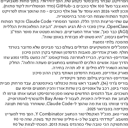
הפרויקט, שבחר בלובסטר כקמע שלו, הפך לוויראלי. בתוך פחות משבועיים
הוא צבר מעל 100 אלף כוכבים ב-GitHub (מדד הפופולריות לקוד פתוח),
ונכון למאי 2026 הוא עומד על 366 אלף כוכבים - מה שהופך אותו לפרויקט
הקוד הפתוח שצמח הכי מהר בהיסטוריה.
עם שתי פריצות הדרך הללו, המוצר המסחרי Claude Code והקוד הפתוח
OpenClaw, עידן סוכני ה-AI הגיע רשמית. "הבינה המלאכותית הכללית
(AGI) כבר כאן", אמר אחד המעריצים, כשהוא מצטט את סופר המד"ב
ויליאם גיבסון, "היא פשוט לא מבוזרת באופן שווה".
מהפכה בלתי נמנעת
המנכ"לים והמשקיעים הגדולים בעולם כבר מבינים שלא מדובר בטרנד
חולף. מארק אנדריסן, מאבות הדפדפן ושותף בקרן ההון סיכון
אנדריסן-הורוביץ, הכריז לאחרונה בפודקאסט: "זה כמעט בלתי נמנע שזו
הדרך שבה אנשים הולכים להשתמש במחשבים מעתה והלאה". החלק
שהוא השאיר ללא מילים: זו לא תהיה בחירה.
מארק אנדריסן, מאבות הדפדפן ושותף בקרן ההון סיכון
אנדריסן-הורוביץ,צילום: מתוך ויקיפדיה
בוריס צ'רני (34), לשעבר ראש צוות טכנולוגי באינסטגרם, עבד מרחוק מבית
כפרי ביפן, רכב על אופניים בין שדות אורז והכין חמוצים ומיסו עם
השכנים. אבל הדגמים החדשים שיצאו מסן פרנסיסקו זעזעו אותו וגרמו לו
לעזוב את האידיליה היפנית, לעבור ל-Bay Area ולהצטרף לאנתרופיק.
צ'רני וצוותו בנו את מה שהפך ל-Claude Code, ששוחרר בגרסת תצוגה
מקדימה בפברואר 2025.
גארי טאן, מנכ"ל האקסלרטור הנחשב Y Combinator, הפך מיד למעריץ
מושבע. "קודדתי בקצב של כ-4 מיליון שורות קוד בשנה, שזה פי 90
מהתפוקה הכי טובה שלי כמהנדס בשנת 2013. הפכתי לצוות של 90