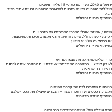
ירושלים 2040: העיר נערכת ל- 1.5 מליון תושבים
מנכ"לית העירייה מציגה תוכנית להשארת הצעירים ובניית עתיד הדור
הבא
בשיתוף עיריית ירושלים
שופינג, אמנות ואוכל: המרכז המתחדש של מזרח י-ם
קפיצה קטנה לחו"ל: טיילת חדשה, מיצגי אמנות, וכיכרות משופצות
בהשקעה של 100 מיליון ₪
בשיתוף עיריית ירושלים
כך ירושלים ממציאה את עצמה מחדש
לא רק קודש – המהפכה המודרנית שעוברת י-ם מחזירה אותה לפסגת
התיירות הישראלית
בשיתוף עיריית ירושלים
הטעויות שיחתכו לכם את קצבת הפנסיה
ממשיכת כספים ועד חוסר תכנון – הצעדים שיצילו את הכסף שלכם
בשיתוף מנורה מבטחים
אתם עוד לא שם? הטיסה למונדיאל כבר יצאה