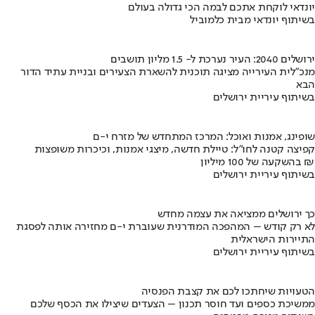
יונדאי לוקחת אתכם לבמה הכי גדולה בעולם
בשיתוף יונדאי מבית כלמוביל
ירושלים 2040: העיר נערכת ל- 1.5 מליון תושבים
מנכ"לית העירייה מציגה תוכנית להשארת הצעירים ובניית עתיד הדור
הבא
בשיתוף עיריית ירושלים
שופינג, אמנות ואוכל: המרכז המתחדש של מזרח י-ם
קפיצה קטנה לחו"ל: טיילת חדשה, מיצגי אמנות, וכיכרות משופצות
בהשקעה של 100 מיליון ₪
בשיתוף עיריית ירושלים
כך ירושלים ממציאה את עצמה מחדש
לא רק קודש – המהפכה המודרנית שעוברת י-ם מחזירה אותה לפסגת
התיירות הישראלית
בשיתוף עיריית ירושלים
הטעויות שיחתכו לכם את קצבת הפנסיה
ממשיכת כספים ועד חוסר תכנון – הצעדים שיצילו את הכסף שלכם