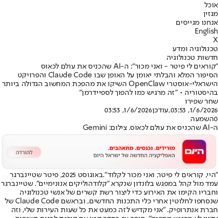
אוכל
מגזין
אנחנו מגייסים
English
X
טכנולוגיה ומדע
חדשות טכנולוגיה
"קוראים לי פיטר - ואני מכור": ה-AI שהכניס את עולם לכאוס
הסיפור המלא והבלתי יאומן על האופן שבו Claude Code והפרויקט
הישראלי-אוסטרי OpenClaw השיקו את מהפכת המחשוב הגדולה ביותר
בהיסטוריה • "זה מרגיש כמו להפוך לספיידרמן"
שחר שפירו
1/6/2026, 03:53
,עודכן
1/6/2026, 03:53
0
השמעה
ה-AI שהכניס את עולם לכאוס. צילום: Gemini
"היי, קוראים לי פיטר, ואני מכור לקלוד".
באוגוסט 2025, פיטר שטיינברגר
עמד מול קהל במפגש בלונדון שנקרא "קלודהוליקים אנונימיים". שטיינברגר
וחבריו הקימו את האירוע כדי ליצור רשת קשרים של אנשי טכנולוגיה
שנסחפו לחלוטין אחרי כלי התכנות החדשים, ובראשם Claude Code של
חברת אנתרופיק. "אני מקדיש לזה כמעט את כל שעות העירות שלי, וזה