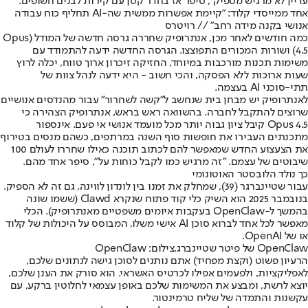
עדיין לא מרגיש מספיק", סיפר אז בחדר קטן עם קירות לבנים חשופים.
אחד ממייסדי קלוד: "קיימת אפשרות ממשית שה-AI תחליף כוח עבודה
אנושי בקנה מידה רחב" // רויטרס
כמה חודשים לאחר מכן, אנתרופיק שחררה גרסה חדשה של המודל (Opus
4.5) ושורות המכורים התפוצצו. הגרסה החדשה ידעה להתמודד עם
משימות תכנות מורכבות במיוחד, החזיקה זיכרון ארוך טווח, יכלה לרוץ
שעות ארוכות ללא הפסקה, והכי חשוב - היא ידעה לנהל צוות של
תתי-סוכני AI בעצמה.
לאנתרופיק יש מבחן בית שנחשב ל"קשה לשחרור" עבור מהנדסים אנושיים
שרוצים להתקבל לחברה. בהשוואה ראש בראש, אנתרופיק הצהירה כי
Opus 4.5 קיבל ציון גבוה יותר מכל מועמד אנושי אי פעם. אינספור
מתכנתים העבירו את חופשות סוף השנה במרתפים, כשהם מנסים בטירוף
את הצעצוע החדש שמאפשר להם לכתוב תוכנה כאילו שחררו לעולם 100
שיבוטים של עצמם. "זה מרגיש כמו לקבל כוחות על", סיפר אחד מהם.
כך נולד הלובסטר האוטונומי
עבור שטיינברגר (39), שמחלק את זמנו בין לונדון לווינה, גם זה לא הספיק.
בנובמבר 2025 הוא השיק כלי קוד פתוח שנקרא Clawd (ששמו שונה
בהמשך ל-OpenClaw בעקבות איומים משפטיים מאנתרופיק). הכלי
מאפשר לכל אחד לברוא סוכן AI אישי משלו, המבוסס על היכולות של קלוד
או של OpenAI.
OpenClaw של פיטר שטיינברג,צילום: OpenClaw
הרעיון פשוט (וקצת מפחיד) אתם נותנים לסוכן גישה לנתונים שלכם,
לאפליקציות, ולפעמים אפילו לכרטיס האשראי. הוא סורק את הענן שלכם,
יוצא לרשת, ומבצע את המשימות שלכם באופן עצמאי לחלוטין ברקע, עם
עקשנות והתמדה של שליח טרמינטור.