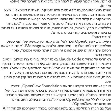
גארים", אמר (וכמה שבועות לאחר מכן עדכן את ההערכה שלו ל-408
גארים).
אפילו רייאן פיטרסן, מנכ"ל ענקית הלוגיסטיקה והשילוח Flexport, מצא
את עצמו מבלה פחות זמן במשימות ניהוליות או עם משפחתו, ויותר זמן
במשחקים עם קלוד קוד. "יש משהו בלצפות בסוכן פשוט עושה את
העבודה, וזה מפוצץ את המוח", סיפר. צ'רני עצמו הפך למכור: "במרבית
הלילות אני מריץ עשרות, לפעמים מאות, סוכנים שרצים שמונה ו-12 שעות
ברציפות ומשכתבים קודי בסיס שלמים".
"סוכני כאוס"
השימוש ב-OpenClaw הפך לקל ונגיש מפני שהממשק שלו הוא פשוט
אפליקציית הצ'אט שלכם - וואטסאפ, טלגרם או iMessage. "אתה בורא את
הסוכן שלך, נותן לו שם, ופתאום זה הרבה יותר אנושי וממכר", אומר
שטיינברגר.
האחראי על פרויקט Claude Code באנתרופיק, בוריס צ'רני,צילום: יוטיוב
דייב מורין, בכיר לשעבר בפייסבוק וכיום משקיע הון סיכון, סיפר כי התקין
את הסוכן והעניק לו את השם "וואטס" (על שם הפילוסוף אלן וואטס). בתוך
15 דקות, הסוכן פתר לו בעיה תוכנתית מורכבת במסגרות דיגיטליות
בביתו, ומאז מורין משתמש בו כדי לנהל את התוכנות של קרן ההון סיכון
שלו.
מורין ושטיינברגר הקימו יחד את OpenClaw Foundation, ובמרץ
האחרון הם מצאו את עצמם מאחורי הקלעים בכנס המפתחים הענק של
אנבידיה. המנכ"ל, ג'נסן הואנג, הקדיש 10 דקות שלמות מהנאום המרכזי
שלו כדי להלל את OpenClaw והכריז: "כל חברה בעולם היום צריכה
אסטרטגיית OpenClaw".
אבל עם הכוח הגדול מגיע גם בלאגן מוחלט. במחקר שפרסמו 20 חוקרי AI