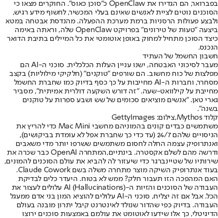
בפברואר, הם הגדירו את OpenClaw כ"סוכן כאוס". החוקרים מצאו כי
הסוכנים נוטים לציית לאנשים שאינם בעלי המכשיר, לחשוף מידע רגיש,
ולבצע פעולות הרסניות ברמת מערכת ההפעלה. מהנדסת אבטחה במטא
ביצעה "טעות של טירונים" בפרויקט OpenClaw שלה, וראתה באימה
כיצד הסוכן מתחיל למחוק באופן אוטומטי את כל המיילים בתיבת הדואר
הנכנס.
חשבון החשמל של העתיד
מעבר לסיכוני האבטחה, ישנו עניין העלות הכלכלית. סוכני ה-AI הם
מפלצות של כוח מחשוב. הם שורפים "טוקנים" (חלקיקי מילוליות) בקצב
מסחרר, וחברות ה-AI מחייבות על כך כסף בדיוק כמו שחברת החשמל
מחייבת על קילוואט-שעה. "זה דורש השקעה דולרית אמיתית", מסביר
גארי טאן. "אנשים מוציאים סכומים של שש ושבע ספרות על טוקנים
בשנה".
קלוד Mythos,צילום: GettyImages
משתמשים כבדים קונים בהמוניהם מחשבי Mac Mini כדי להריץ את
הניסויים שלהם 24/7 (עד כדי כך שחברת אפל לא עומדת בביקושים),
ואנתרופיק עצמה החלה לחסום משתמשים ששרפו יותר מדי משאבים
ודרשה מהם לשלם אקסטרה. בינתיים,המתחרה OpenAI כבר שכרה את
שירותיו של שטיינברגר כדי שיעזור לה להביא את עולם הסוכנים להמונים,
בעוד אנתרופיק השיקה מוצר מתחרה משלה בשם Claude Cowork.
האם המהפכה הזו תעבור חלק? ממש לא בטוח. היעדר כלים לבדיקת
העבודה של הסוכנים והזיות ה-AI (Hallucinations) עלולים לעצור את
הכל. אבל אם זה יצליח, סוכני ה-AI עלולים להוציא המון בני אדם ממעגל
העבודה. בדיוק כפי שהדור שנולד לאינטרנט קיבל יתרון מובנה בעולם
הדיגיטלי, כך אלו שידעו לאוטומט את עולמם באמצעות סוכנים ירוצו