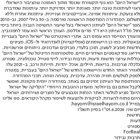
"ישראל היום" הוא גוף תקשורת שנוסד מתוך האמונה שהציבור הישראלי
ראוי לעיתונות טובה יותר, מאוזנת יותר ומדויקת יותר. עיתונות שמדברת
ולא צועקת. עיתונות אמינה, אובייקטיבית ועניינית. עיתונות אחרת וללא
תשלום. המהדורה המודפסת הראשונה פורסמה ב-30 ביולי 2007, וב-2010
הפך "ישראל היום" לעיתון הישראלי בעל שיעור החשיפה הגבוה ביותר בימי
חול. מו"ל העיתון היא ד"ר מרים אדלסון. העורך הראשי הוא עמר לחמנוביץ,
והעורך המייסד הוא עמוס רגב. אתרי האינטרנט של "ישראל היום" בעברית
ובאנגלית, כמו כן היישומונים (אפליקציות) לאנדרואיד ול-iOS, מציגים
חדשות מסביב לשעון, תוכן בלעדי, מבזקים ועדכונים, ניתוחים ופרשנויות,
וידיאו, פודקאסטים ושידורים חיים. פלטפורמות הדיגיטל של "ישראל היום"
כוללות ערוצי חדשות ודעות, תרבות ובידור, לייף סטייל, טכנולוגיה, ספורט,
כלכלה וצרכנות, בריאות, חיילים, אוכל, יהדות, תיירות ורכב. ב-2021 עלו
לאוויר האתר החדש והיישומון החדש של "ישראל היום" בעברית, במטרה
לספק לגולשים חוויה מהירה, עדכנית, בטוחה ונוחה. תכני המהדורה
המודפסת של העיתון זמינים גם באתר, במהדורה יומית מקוונת, ואפשר
לקבל אותם גם בניוזלטר. מועדון ההטבות הייחודי "הקליקה של ישראל
היום" מציע לגולשי האתר הנחות ומבצעים על מוצרים ושירותים. ישראל
היום פתוח להערות, לביקורת ולהצעות לשיפור מקהל הקוראים. פנו אלינו
במייל hayom@israelhayom.co.il.
יום שני, 1.6.2026
ט"ז בסיון תשפ"ו
חדשות
דעות
ספורט
ForReal
תרבות ובידור