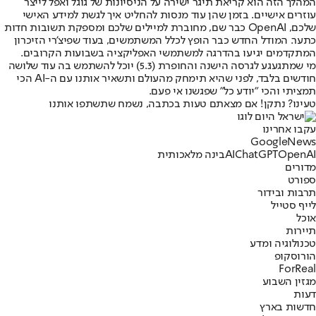
המהלך הזה הוא קריאת תיגר ישירה על הניסיונות של גוגל ואפל לייצר
עוזרים אישיים. בזמן שהן עוד מנסות להחליט איך לגשת למידע האישי
שלכם, OpenAI כבר שם, מחוברת למיילים שלכם ומספקת תשובות חדות
כתער. המודל החדש כבר הופץ לכלל המשתמשים, בעוד שפיצ'רי הזיכרון
המתקדמים יגיעו בהדרגה למשתמשי האפליקציה בשבועות הקרובים.
מי שמתגעגע לגרסה הישנה והחופרת (5.3) יוכל להשתמש בה עוד שלושה
חודשים בלבד, לפני שהיא תימחק מהעולם ותשאיר אותנו עם ה-AI הכי
תמציתי והכי "יודע כל" שפגשנו אי פעם.
טעינו? נתקן! אם מצאתם טעות בכתבה, נשמח שתשתפו אותנו
עקבו אחרינו
G
o
o
g
l
e
News
OpenAI
ChatGPT
AI
בינה מלאכותית
מדורים
ספורט
תרבות ובידור
לייף סטייל
אוכל
תיירות
טכנולוגיה ומדע
הורוסקופ
ForReal
מגזין השבוע
דעות
חדשות בארץ