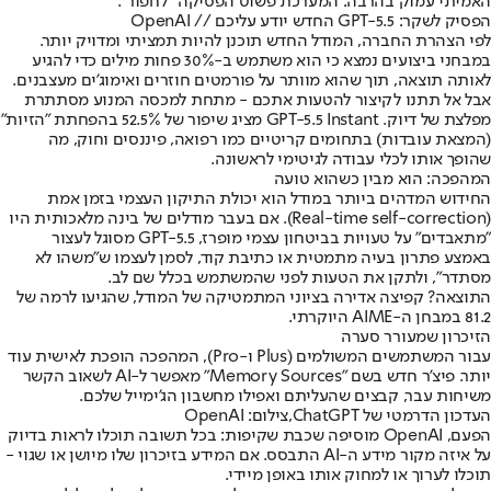
האמיתי עמוק בהרבה: המערכת פשוט הפסיקה "לחפור".
הפסיק לשקר: GPT-5.5 החדש יודע עליכם // OpenAI
לפי הצהרת החברה, המודל החדש תוכנן להיות תמציתי ומדויק יותר.
במבחני ביצועים נמצא כי הוא משתמש ב-30% פחות מילים כדי להגיע
לאותה תוצאה, תוך שהוא מוותר על פורמטים חוזרים ואימוג'ים מעצבנים.
אבל אל תתנו לקיצור להטעות אתכם - מתחת למכסה המנוע מסתתרת
מפלצת של דיוק. GPT-5.5 Instant מציג שיפור של 52.5% בהפחתת "הזיות"
(המצאת עובדות) בתחומים קריטיים כמו רפואה, פיננסים וחוק, מה
שהופך אותו לכלי עבודה לגיטימי לראשונה.
המהפכה: הוא מבין כשהוא טועה
החידוש המדהים ביותר במודל הוא יכולת התיקון העצמי בזמן אמת
(Real-time self-correction). אם בעבר מודלים של בינה מלאכותית היו
"מתאבדים" על טעויות בביטחון עצמי מופרז, GPT-5.5 מסוגל לעצור
באמצע פתרון בעיה מתמטית או כתיבת קוד, לסמן לעצמו ש"משהו לא
מסתדר", ולתקן את הטעות לפני שהמשתמש בכלל שם לב.
התוצאה? קפיצה אדירה בציוני המתמטיקה של המודל, שהגיעו לרמה של
81.2 במבחן ה-AIME היוקרתי.
הזיכרון שמעורר סערה
עבור המשתמשים המשולמים (Plus ו-Pro), המהפכה הופכת לאישית עוד
יותר. פיצ'ר חדש בשם "Memory Sources" מאפשר ל-AI לשאוב הקשר
משיחות עבר, קבצים שהעליתם ואפילו מחשבון הג'ימייל שלכם.
העדכון הדרמטי של ChatGPT,צילום: OpenAI
הפעם, OpenAI מוסיפה שכבת שקיפות: בכל תשובה תוכלו לראות בדיוק
על איזה מקור מידע ה-AI התבסס. אם המידע בזיכרון שלו מיושן או שגוי -
תוכלו לערוך או למחוק אותו באופן מיידי.