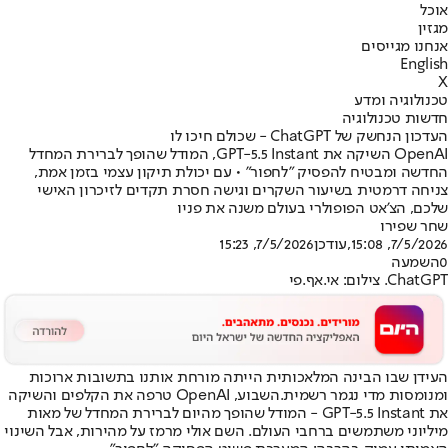
אוכל
מגזין
אנחנו מגייסים
English
X
טכנולוגיה ומדע
חדשות טכנולוגיה
העדכון הנחשק של ChatGPT - שכולם חיכו לו
OpenAI השיקה את GPT-5.5 Instant, המודל שהופך לברירת המחדל
החדשה ומבטיח להפסיק "לחפור" • עם יכולת תיקון עצמי בזמן אמת,
צניחה דרמטית בשיעור השקרים וגישה חסרת תקדים לזיכרון האישי
שלכם, הצ'אט הפופולרי בעולם משנה את פניו
שחר שפירו
7/5/2026, 15:08
,עודכן
7/5/2026, 15:23
0
השמעה
ChatGPT. צילום: אי.אף.פי
העידן שבו הבינה המלאכותית הייתה מורחת אותנו בתשובות ארוכות
ומנומסות מדי נגמר רשמית.
השבוע, OpenAI טרפה את הקלפים והשיקה
את GPT-5.5 Instant - המודל שהופך מהיום לברירת המחדל של מאות
מיליוני משתמשים ברחבי העולם. השם אולי מרמז על מהירות, אבל השינוי