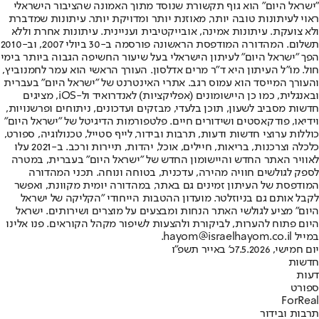
"ישראל היום" הוא גוף תקשורת שנוסד מתוך האמונה שהציבור הישראלי
ראוי לעיתונות טובה יותר, מאוזנת יותר ומדויקת יותר. עיתונות שמדברת
ולא צועקת. עיתונות אמינה, אובייקטיבית ועניינית. עיתונות אחרת וללא
תשלום. המהדורה המודפסת הראשונה פורסמה ב-30 ביולי 2007, וב-2010
הפך "ישראל היום" לעיתון הישראלי בעל שיעור החשיפה הגבוה ביותר בימי
חול. מו"ל העיתון היא ד"ר מרים אדלסון. העורך הראשי הוא עמר לחמנוביץ,
והעורך המייסד הוא עמוס רגב. אתרי האינטרנט של "ישראל היום" בעברית
ובאנגלית, כמו כן היישומונים (אפליקציות) לאנדרואיד ול-iOS, מציגים
חדשות מסביב לשעון, תוכן בלעדי, מבזקים ועדכונים, ניתוחים ופרשנויות,
וידיאו, פודקאסטים ושידורים חיים. פלטפורמות הדיגיטל של "ישראל היום"
כוללות ערוצי חדשות ודעות, תרבות ובידור, לייף סטייל, טכנולוגיה, ספורט,
כלכלה וצרכנות, בריאות, חיילים, אוכל, יהדות, תיירות ורכב. ב-2021 עלו
לאוויר האתר החדש והיישומון החדש של "ישראל היום" בעברית, במטרה
לספק לגולשים חוויה מהירה, עדכנית, בטוחה ונוחה. תכני המהדורה
המודפסת של העיתון זמינים גם באתר, במהדורה יומית מקוונת, ואפשר
לקבל אותם גם בניוזלטר. מועדון ההטבות הייחודי "הקליקה של ישראל
היום" מציע לגולשי האתר הנחות ומבצעים על מוצרים ושירותים. ישראל
היום פתוח להערות, לביקורת ולהצעות לשיפור מקהל הקוראים. פנו אלינו
במייל hayom@israelhayom.co.il.
יום חמישי, 7.5.2026
כ' באייר תשפ"ו
חדשות
דעות
ספורט
ForReal
תרבות ובידור