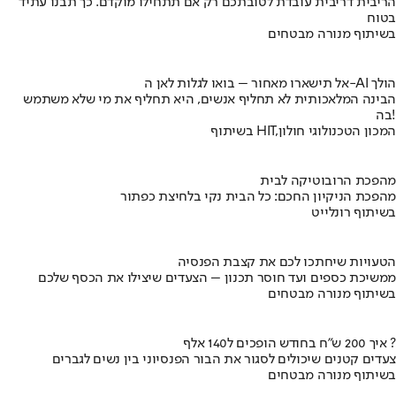
הריבית דריבית עובדת לטובתכם רק אם תתחילו מוקדם. כך תבנו עתיד
בטוח
בשיתוף מנורה מבטחים
אל תישארו מאחור – בואו לגלות לאן ה-AI הולך
הבינה המלאכותית לא תחליף אנשים, היא תחליף את מי שלא משתמש
בה!
בשיתוף HIT,המכון הטכנולוגי חולון
מהפכת הרובוטיקה לבית
מהפכת הניקיון החכם: כל הבית נקי בלחיצת כפתור
בשיתוף רונלייט
הטעויות שיחתכו לכם את קצבת הפנסיה
ממשיכת כספים ועד חוסר תכנון – הצעדים שיצילו את הכסף שלכם
בשיתוף מנורה מבטחים
איך 200 ש"ח בחודש הופכים ל140 אלף ?
צעדים קטנים שיכולים לסגור את הבור הפנסיוני בין נשים לגברים
בשיתוף מנורה מבטחים