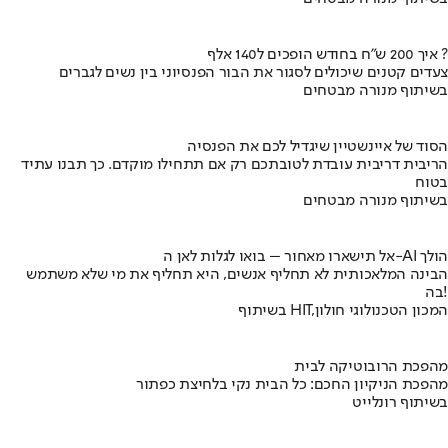
איך 200 ש"ח בחודש הופכים ל140 אלף ?
צעדים קטנים שיכולים לסגור את הבור הפנסיוני בין נשים לגברים
בשיתוף מנורה מבטחים
הסוד של איינשטיין שיגדיל לכם את הפנסיה
הריבית דריבית עובדת לטובתכם רק אם תתחילו מוקדם. כך תבנו עתיד
בטוח
בשיתוף מנורה מבטחים
אל תישארו מאחור – בואו לגלות לאן ה-AI הולך
הבינה המלאכותית לא תחליף אנשים, היא תחליף את מי שלא משתמש
בה!
בשיתוף HIT,המכון הטכנולוגי חולון
מהפכת הרובוטיקה לבית
מהפכת הניקיון החכם: כל הבית נקי בלחיצת כפתור
בשיתוף רונלייט