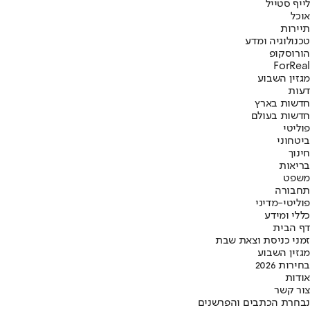
לייף סטייל
אוכל
תיירות
טכנולוגיה ומדע
הורוסקופ
ForReal
מגזין השבוע
דעות
חדשות בארץ
חדשות בעולם
פוליטי
ביטחוני
חינוך
בריאות
משפט
תחבורה
פוליטי-מדיני
כללי ומידע
דף הבית
זמני כניסת וצאת שבת
מגזין השבוע
בחירות 2026
אודות
צור קשר
נבחרת הכתבים והפרשנים