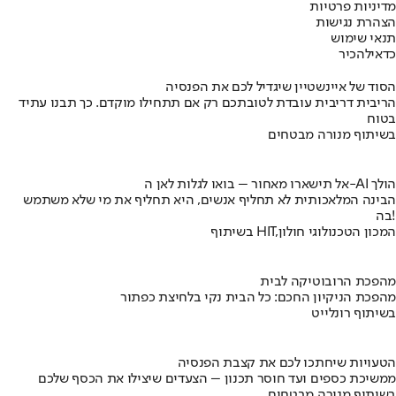
מדיניות פרטיות
הצהרת נגישות
תנאי שימוש
כדאי
להכיר
הסוד של איינשטיין שיגדיל לכם את הפנסיה
הריבית דריבית עובדת לטובתכם רק אם תתחילו מוקדם. כך תבנו עתיד
בטוח
בשיתוף מנורה מבטחים
אל תישארו מאחור – בואו לגלות לאן ה-AI הולך
הבינה המלאכותית לא תחליף אנשים, היא תחליף את מי שלא משתמש
בה!
בשיתוף HIT,המכון הטכנולוגי חולון
מהפכת הרובוטיקה לבית
מהפכת הניקיון החכם: כל הבית נקי בלחיצת כפתור
בשיתוף רונלייט
הטעויות שיחתכו לכם את קצבת הפנסיה
ממשיכת כספים ועד חוסר תכנון – הצעדים שיצילו את הכסף שלכם
בשיתוף מנורה מבטחים