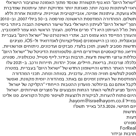
"ישראל היום" הוא גוף תקשורת שנוסד מתוך האמונה שהציבור הישראלי
ראוי לעיתונות טובה יותר, מאוזנת יותר ומדויקת יותר. עיתונות שמדברת
ולא צועקת. עיתונות אמינה, אובייקטיבית ועניינית. עיתונות אחרת וללא
תשלום. המהדורה המודפסת הראשונה פורסמה ב-30 ביולי 2007, וב-2010
הפך "ישראל היום" לעיתון הישראלי בעל שיעור החשיפה הגבוה ביותר בימי
חול. מו"ל העיתון היא ד"ר מרים אדלסון. העורך הראשי הוא עמר לחמנוביץ,
והעורך המייסד הוא עמוס רגב. אתרי האינטרנט של "ישראל היום" בעברית
ובאנגלית, כמו כן היישומונים (אפליקציות) לאנדרואיד ול-iOS, מציגים
חדשות מסביב לשעון, תוכן בלעדי, מבזקים ועדכונים, ניתוחים ופרשנויות,
וידיאו, פודקאסטים ושידורים חיים. פלטפורמות הדיגיטל של "ישראל היום"
כוללות ערוצי חדשות ודעות, תרבות ובידור, לייף סטייל, טכנולוגיה, ספורט,
כלכלה וצרכנות, בריאות, חיילים, אוכל, יהדות, תיירות ורכב. ב-2021 עלו
לאוויר האתר החדש והיישומון החדש של "ישראל היום" בעברית, במטרה
לספק לגולשים חוויה מהירה, עדכנית, בטוחה ונוחה. תכני המהדורה
המודפסת של העיתון זמינים גם באתר, במהדורה יומית מקוונת, ואפשר
לקבל אותם גם בניוזלטר. מועדון ההטבות הייחודי "הקליקה של ישראל
היום" מציע לגולשי האתר הנחות ומבצעים על מוצרים ושירותים. ישראל
היום פתוח להערות, לביקורת ולהצעות לשיפור מקהל הקוראים. פנו אלינו
במייל hayom@israelhayom.co.il.
יום חמישי, 7.5.2026
כ' באייר תשפ"ו
חדשות
דעות
ספורט
ForReal
תרבות ובידור