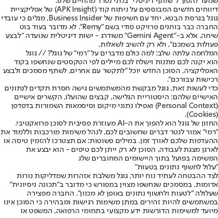
שנועד להפוך ל"שותף דיגיטלי" בלתי נפרד מהחיים שלנו.
דיווחים חדשים המבוססים על ניתוח קוד (APK Insight) של אפליקציית
גוגל בגרסת הבטא, יחד עם חשיפות של Business Insider, מגלים כי עובדי
החברה כבר בוחנים פרויקט סודי בשם "Remy". לא מדובר בעוד בוט
שיחה, אלא ב-"Gemini Agent" משודרג - ישות דיגיטלית שנועדה "לבצע
פעולות בשמכם", ולא רק להשיב לשאלות.
המלחמה עלתה שלב: למה כולם מדברים על "רמי" של גוגל? // גוגל
הוא יקנה לכם מתנות וישלח לכם מיילים לפי הטקסטים שנחשפו בקוד
האפליקציה, הסוכן החדש יוכל "לתקשר עם אחרים, לשתף מסמכים ולבצע
רכישות עבורכם".
כדי לעשות זאת, גוגל מבקשת מהמשתמשים גישה חסרת תקדים לנתונים
האישיים שלהם: היסטוריית הגלישה, קבצים שהועלו, הקשרים אישיים
(Personal Context) ואפילו נתוני מיקום וסיסמאות השמורות בדפדפן
(Cookies).
החזון של גוגל הוא להפוך את ה-AI מעוזרת פסיבית לסוכן פרואקטיבי.
"רמי" אמור לנטר דברים שחשובים לכם, לנהל משימות מורכבות וללמוד את
ההעדפות שלכם לאורך זמן. במילים פשוטות: אם תצטרכו להזמין טיסה או
לארגן מצגת לעבודה, הסוכן לא רק ייתן לכם טיפים - הוא יבצע את
המשימה בפועל בתוך היישומים המחוברים שלו.
"עלול לחשוף נתונים בטעות"
לצד ההבטחה לעתיד נוח יותר, גוגל משלבת אזהרות שמדליקות נורות
אדומות. במסמכים שנחשפו מצוין במפורש כי מדובר ב"תכונה ניסיונית"
שעלולה "לטעות ולחשוף נתונים באופן לא מכוון". החברה מפצירה
במשתמשים להיות זהירים במתן משימות רגישות ומבהירה כי הסוכן אינו
מיועד למשימות הדורשות ידע מקצועי בתחומי הרפואה, המשפט או