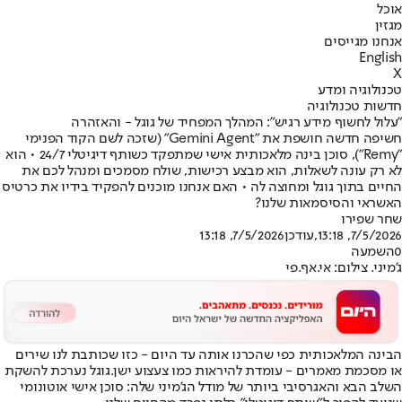
אוכל
מגזין
אנחנו מגייסים
English
X
טכנולוגיה ומדע
חדשות טכנולוגיה
"עלול לחשוף מידע רגיש": המהלך המפחיד של גוגל - והאזהרה
חשיפה חדשה חושפת את "Gemini Agent" (שזכה לשם הקוד הפנימי
"Remy"), סוכן בינה מלאכותית אישי שמתפקד כשותף דיגיטלי 24/7 • הוא
לא רק עונה לשאלות, הוא מבצע רכישות, שולח מסמכים ומנהל לכם את
החיים בתוך גוגל ומחוצה לה • האם אנחנו מוכנים להפקיד בידיו את כרטיס
האשראי והסיסמאות שלנו?
שחר שפירו
7/5/2026, 13:18
,עודכן
7/5/2026, 13:18
0
השמעה
ג'מיני. צילום: אי.אף.פי
הבינה המלאכותית כפי שהכרנו אותה עד היום - כזו שכותבת לנו שירים
או מסכמת מאמרים - עומדת להיראות כמו צעצוע ישן.
גוגל נערכת להשקת
השלב הבא והאגרסיבי ביותר של מודל הג'מיני שלה: סוכן אישי אוטונומי