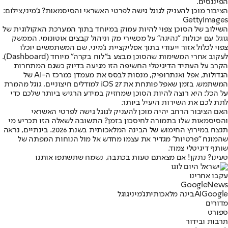
הפיננסים.
הציבור מוכן להעניק לגוגל גישה לפרטי האשראי והסיסמאות? ג'מיני,צילום:
GettyImages
השילוב של הסוכן צפוי להיות עמוק במיוחד בתוך המערכת האקולוגית של
גוגל, עם יכולות "נהיגה" על מכשירי מק וניהול קבצים אוטונומי. הממשק
צפוי לכלול אזור ייעודי בתוך אפליקציית ג'מיני, שם המשתמשים יוכלו
לעקוב אחרי המשימות שהסוכן מבצע ב"לוח בקרה" מיוחד (Dashboard).
הקרב על העתיד הדיגיטלי החשיפה הזו מגיעה בדיוק כשגם המתחרות
הגדולות, אפל ואנתרופיק, מנסות לבסס את מעמדן כמרכז ה-AI של
המשתמש. בזמן שאפל פותחת את iOS 27 למודלים חיצוניים, גוגל מהמרת
על הכל: היא רוצה להיות הסוכן שמחזיק במידע הרגיש ביותר שלכם כדי
לתת לכם את השירות היעיל ביותר.
האם הציבור הרחב יהיה מוכן להעניק לגוגל גישה לפרטי האשראי
והסיסמאות שלו בתמורה לחיסכון בזמן? התשובה לשאלה הזו תכריע מי
תנצח במירוץ החימוש של הבינה המלאכותית בשנת 2026. בינתיים, נראה
שהמונח "פרטיות" מגדיר את עצמו מחדש אל מול הנוחות המפתה של
שותף דיגיטלי צמוד.
טעינו? נתקן! אם מצאתם טעות בכתבה, נשמח שתשתפו אותנו
עקבו אחרינו
G
o
o
g
l
e
News
Google
AI
בינה מלאכותית
ג'מיני
גוגל
מדורים
ספורט
תרבות ובידור