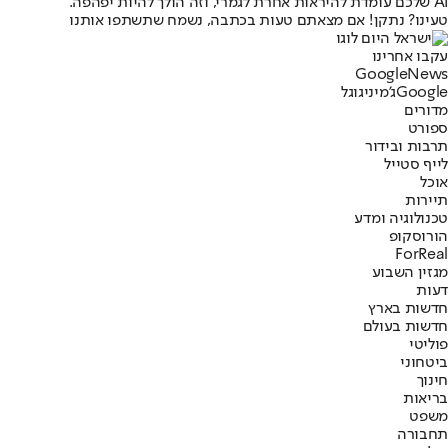
AI שלכם עומדת להיראות אחרת לגמרי, וזה הולך להיות יפהפה.
טעינו? נתקן! אם מצאתם טעות בכתבה, נשמח שתשתפו אותנו
עקבו אחרינו
G
o
o
g
l
e
News
Google
ג'מיני
גוגל
מדורים
ספורט
תרבות ובידור
לייף סטייל
אוכל
תיירות
טכנולוגיה ומדע
הורוסקופ
ForReal
מגזין השבוע
דעות
חדשות בארץ
חדשות בעולם
פוליטי
ביטחוני
חינוך
בריאות
משפט
תחבורה