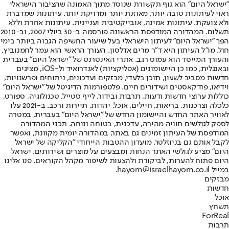
"ישראל היום" הוא גוף תקשורת שנוסד מתוך האמונה שהציבור הישראלי
ראוי לעיתונות טובה יותר, מאוזנת יותר ומדויקת יותר. עיתונות שמדברת
ולא צועקת. עיתונות אמינה, אובייקטיבית ועניינית. עיתונות אחרת וללא
תשלום. המהדורה המודפסת הראשונה פורסמה ב-30 ביולי 2007, וב-2010
הפך "ישראל היום" לעיתון הישראלי בעל שיעור החשיפה הגבוה ביותר בימי
חול. מו"ל העיתון היא ד"ר מרים אדלסון. העורך הראשי הוא עמר לחמנוביץ,
והעורך המייסד הוא עמוס רגב. אתרי האינטרנט של "ישראל היום" בעברית
ובאנגלית, כמו כן היישומונים (אפליקציות) לאנדרואיד ול-iOS, מציגים
חדשות מסביב לשעון, תוכן בלעדי, מבזקים ועדכונים, ניתוחים ופרשנויות,
וידיאו, פודקאסטים ושידורים חיים. פלטפורמות הדיגיטל של "ישראל היום"
כוללות ערוצי חדשות ודעות, תרבות ובידור, לייף סטייל, טכנולוגיה, ספורט,
כלכלה וצרכנות, בריאות, חיילים, אוכל, יהדות, תיירות ורכב. ב-2021 עלו
לאוויר האתר החדש והיישומון החדש של "ישראל היום" בעברית, במטרה
לספק לגולשים חוויה מהירה, עדכנית, בטוחה ונוחה. תכני המהדורה
המודפסת של העיתון זמינים גם באתר, במהדורה יומית מקוונת, ואפשר
לקבל אותם גם בניוזלטר. מועדון ההטבות הייחודי "הקליקה של ישראל
היום" מציע לגולשי האתר הנחות ומבצעים על מוצרים ושירותים. ישראל
היום פתוח להערות, לביקורת ולהצעות לשיפור מקהל הקוראים. פנו אלינו
במייל hayom@israelhayom.co.il.
מבזקים
חדשות
אוכל
תשחץ
ForReal
תרבות