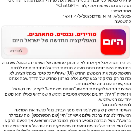
עתידני מאשר כלי עבודה, ג'מיני משנה את פניה • האם המהלך הדרמטי
הזה הוא מה שינצח את קלוד ו-ChatGPT?
שחר שפירו
4/5/2026, 14:41
,עודכן
4/5/2026, 14:41
0
השמעה
זה היה צפוי, אבל אף אחד לא התכונן לעוצמה של השינוי הזה.
גוגל, שעבדה
בחודשים האחרונים תחת מעטה סודיות כבד על מתיחת פנים לג'מיני,
חושפת כעת את הממשק החדש (UI) שיחליף כל פינה באפליקציה. לא
מדובר רק בתיקוני צבע קלים, אלא בארגון מחדש של הדרך שבה אנחנו
מתקשרים עם בינה מלאכותית.
העיצוב החדש לוקח את המושג "חוויית משתמש" לקצה, עם דגש על
ויזואליה "חיה", רקעים אינטראקטיביים וממשק שמרגיש כאילו הוא נושם
יחד עם המשתמש.
ג'מיני,צילום: גוגל
השינוי הראשון שקופץ לעין הוא מסך הבית. גוגל נטשה את המראה
המשרדי לטובת ברכת שלום אישית: "היי [שם המשתמש], מה עובר לך
בראש?". מעל הברכה מופיע הניצוץ המוכר של Gemini, אך הפעם הרקע
כולו הוא מרבד של צבעים פועמים שמעניקים תחושה של אינטליגנציה חיה.