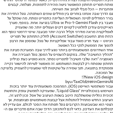
תיבת הטקסט הוקטנה לצורת גלולה נקייה, כאשר כפתור ה"פלוס" החדש
פותח תפריט תחתון המאפשר גישה מהירה לתמונות, מצלמה, קבצים
ומחברות – הכל מבלי לעזוב את השיחה.
גם הדרך שבה אנחנו בוחרים בין מודלים שונים השתנתה. גוגל החזירה את
בורר המודלים לפינה השמאלית העליונה כתפריט נפתח, מה שמקל על
מעבר בין Gemini Flash ל-Pro או Ultra בנגיעה אחת. בנוסף, מערך
האייקונים עודכן לחלוטין לקווים דקים ועגולים יותר, מה שמעניק
לאפליקציה מראה מודרני וקליל הרבה יותר מבעבר. שינוי דרמטי נוסף הוא
הזזת מתג החשבון (Account Switcher) לחלק התחתון של תפריט
הניווט – צעד חריג מאוד עבור אפליקציות של גוגל, שמסמן את הרצון
להפוך את הממשק לנקי ככל האפשר.
אחד השדרוגים המשמעותיים ביותר נוגע לדרך שבה המערכת מציגה את
"תהליך החשיבה" שלה. במקום להעמיס על המסך, גוגל העבירה את
האופציה "ראה שלבי חשיבה" לתפריט נסתר, והוא מופיע כעת כגיליון
תחתון שנפתח רק לבקשת המשתמש. זה מאפשר לשיחה להישאר נקייה
וממוקדת בתוצאה, תוך שמירה על שקיפות למי שמעוניין להעמיק בלוגיקה
של המכונה.
New iOS design?!
by
u/TaxOld2989
in
GeminiAI
עבור משתמשי האייפון (iOS), המהפכה משמעותית עוד יותר בזכות
השימוש בטכנולוגיית "Liquid Glass", שמעניקה לממשק עומק ותחושת
זכוכית נוזלית שמשתלבת היטב בשפת העיצוב של אפל. נכון לרגע זה,
העיצוב החדש מתחיל להתגלות אצל קבוצת משתמשים מצומצמת, אך
הצפי הוא שבשבועות הקרובים גוגל תפתח את הסכר לכולם. אם עדיין לא
קיבלתם את העדכון, כדאי לכם להתכונן: הדרך שבה אתם מדברים עם ה-