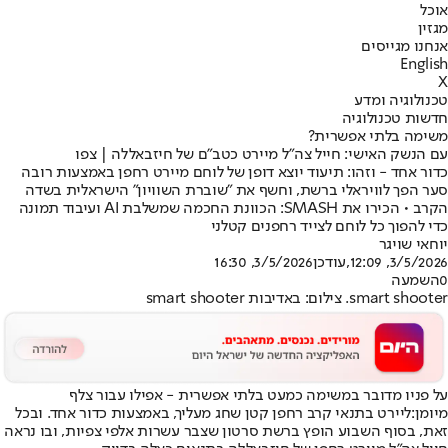
אוכל
מגזין
אנחנו מגייסים
English
X
טכנולוגיה ומדע
חדשות טכנולוגיה
משימה בלתי אפשרית?
עם הנשק האישי: חייל צה"ל מיירט כטב"ם של חיזבאללה | צפו
כדור אחד - וזהו: תיעוד יוצא דופן של לוחם מיירט רחפן באמצעות רובה
סער הפך לוויראלי ברשת, וחשף את "שוברת השוויון" הישראלית בשדה
הקרב • הכירו את SMASH: הכוונת החכמה שמשלבת AI ועיבוד תמונה
כדי להפוך כל לוחם לצייד רחפנים קטלני
יוחאי שויגר
3/5/2026, 12:09
,עודכן
3/5/2026, 16:30
0
השמעה
smart shooter. צילום: באדיבות smart shooter
על פניו מדובר במשימה כמעט בלתי אפשרית - אפילו עבור צלף
מיומן:
ליירט בתנאי קרב רחפן קטן שחג מעליך, באמצעות כדור אחד. ובכל
זאת, בסוף השבוע הופץ ברשת סרטון שצבר עשרות אלפי צפיות, ובו נראה