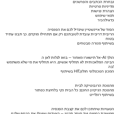
נבחרת הכתבים והפרשנים
מדיניות פרטיות
הצהרת נגישות
תנאי שימוש
כדאי
להכיר
הסוד של איינשטיין שיגדיל לכם את הפנסיה
הריבית דריבית עובדת לטובתכם רק אם תתחילו מוקדם. כך תבנו עתיד
בטוח
בשיתוף מנורה מבטחים
אל תישארו מאחור – בואו לגלות לאן ה-AI הולך
הבינה המלאכותית לא תחליף אנשים, היא תחליף את מי שלא משתמש
בה!
בשיתוף HIT,המכון הטכנולוגי חולון
מהפכת הרובוטיקה לבית
מהפכת הניקיון החכם: כל הבית נקי בלחיצת כפתור
בשיתוף רונלייט
הטעויות שיחתכו לכם את קצבת הפנסיה
ממשיכת כספים ועד חוסר תכנון – הצעדים שיצילו את הכסף שלכם