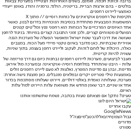
ברובה וכוונת חכמה. ואמנם, בשנים האחרונות הצטיידו במערכת צבאות
בולטים - בהם ארצות הברית, בריטניה, הולנד, גרמניה והודו, באופן ייעודי
כאמצעי ליירוט רחפנים.
תקיפות של רחפנים אוקראינים על כוחות רוסיים // מתוך X
המשמעות המבצעית מתחדדת בנסיבות הנוכחיות בדרום לבנון, כאשר
אחד האיומים המרכזיים על הכוחות הוא רחפני נפץ ומל"טים קטנים
הפועלים מטווחים קצרים, ולכן זמני התגובה קצרים במיוחד. בניגוד לרחפן
שעושה את דרכו לעבר שטח ישראל ומאפשר הפעלה של מערכות הגנה
אווירית שכבתיות, כאן מדובר באיום טקטי מיידי מעל הכוח. במצבים
כאלה, היכולת של לוחם לזהות, לעקוב וליירט רחפן בעצמו, בתוך שניות,
עשויה להיות קריטית.
מעבר לביצועים, מערכות ליירוט רחפנים נבחנות כיום גם דרך פריזמה של
עלות - היבט שהתחדד במלחמת רוסיה-אוקראינה ובמערכה מול איראן.
מדינות, ובהן גם מדינות המפרץ, נאלצות לא פעם ליירט רחפנים זולים
באמצעות טילי פטריוט יקרים ובמלאים מוגבלים. כאן מוצגת גישה אחרת:
מערכת, שעלותה נאמדת באלפי דולרים, ויירוט שעלותו מסתכמת בכדור
אחד או שניים, דבר שאזן מחדש את משוואת עלות היירוט למול עלות
האיום.
טעינו? נתקן! אם מצאתם טעות בכתבה, נשמח שתשתפו אותנו
עקבו אחרינו
G
o
o
g
l
e
News
גבול הצפון
חיזבאללה
כטב''מים
צה"ל
מדורים
ספורט