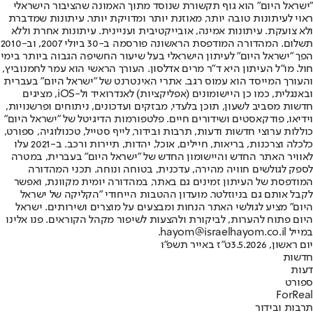
"ישראל היום" הוא גוף תקשורת שנוסד מתוך האמונה שהציבור הישראלי
ראוי לעיתונות טובה יותר, מאוזנת יותר ומדויקת יותר. עיתונות שמדברת
ולא צועקת. עיתונות אמינה, אובייקטיבית ועניינית. עיתונות אחרת וללא
תשלום. המהדורה המודפסת הראשונה פורסמה ב-30 ביולי 2007, וב-2010
הפך "ישראל היום" לעיתון הישראלי בעל שיעור החשיפה הגבוה ביותר בימי
חול. מו"ל העיתון היא ד"ר מרים אדלסון. העורך הראשי הוא עמר לחמנוביץ,
והעורך המייסד הוא עמוס רגב. אתרי האינטרנט של "ישראל היום" בעברית
ובאנגלית, כמו כן היישומונים (אפליקציות) לאנדרואיד ול-iOS, מציגים
חדשות מסביב לשעון, תוכן בלעדי, מבזקים ועדכונים, ניתוחים ופרשנויות,
וידיאו, פודקאסטים ושידורים חיים. פלטפורמות הדיגיטל של "ישראל היום"
כוללות ערוצי חדשות ודעות, תרבות ובידור, לייף סטייל, טכנולוגיה, ספורט,
כלכלה וצרכנות, בריאות, חיילים, אוכל, יהדות, תיירות ורכב. ב-2021 עלו
לאוויר האתר החדש והיישומון החדש של "ישראל היום" בעברית, במטרה
לספק לגולשים חוויה מהירה, עדכנית, בטוחה ונוחה. תכני המהדורה
המודפסת של העיתון זמינים גם באתר, במהדורה יומית מקוונת, ואפשר
לקבל אותם גם בניוזלטר. מועדון ההטבות הייחודי "הקליקה של ישראל
היום" מציע לגולשי האתר הנחות ומבצעים על מוצרים ושירותים. ישראל
היום פתוח להערות, לביקורת ולהצעות לשיפור מקהל הקוראים. פנו אלינו
במייל hayom@israelhayom.co.il.
יום ראשון, 3.5.2026
ט"ז באייר תשפ"ו
חדשות
דעות
ספורט
ForReal
תרבות ובידור