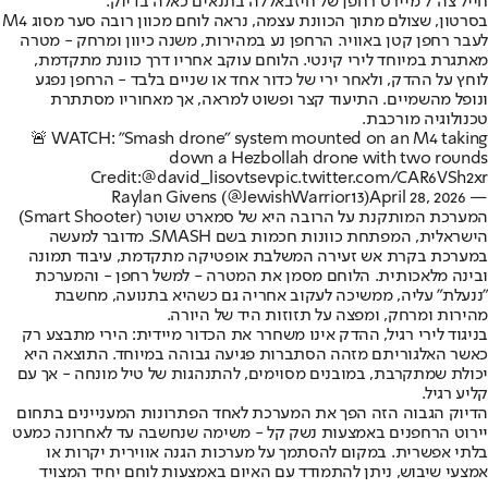
חייל צה"ל מיירט רחפן של חיזבאללה בתנאים כאלה בדיוק.
בסרטון, שצולם מתוך הכוונת עצמה, נראה לוחם מכוון רובה סער מסוג M4
לעבר רחפן קטן באוויר. הרחפן נע במהירות, משנה כיוון ומרחק - מטרה
מאתגרת במיוחד לירי קינטי. הלוחם עוקב אחריו דרך כוונת מתקדמת,
לוחץ על ההדק, ולאחר ירי של כדור אחד או שניים בלבד - הרחפן נפגע
ונופל מהשמיים. התיעוד קצר ופשוט למראה, אך מאחוריו מסתתרת
טכנולוגיה מורכבת.
🚨 WATCH: "Smash drone" system mounted on an M4 taking
down a Hezbollah drone with two rounds
Credit:
@david_lisovtsev
pic.twitter.com/CAR6VSh2xr
April 28, 2026
— Raylan Givens (@JewishWarrior13)
המערכת המותקנת על הרובה היא של סמארט שוטר (Smart Shooter)
הישראלית, המפתחת כוונות חכמות בשם SMASH. מדובר למעשה
במערכת בקרת אש זעירה המשלבת אופטיקה מתקדמת, עיבוד תמונה
ובינה מלאכותית. הלוחם מסמן את המטרה - למשל רחפן - והמערכת
"ננעלת" עליה, ממשיכה לעקוב אחריה גם כשהיא בתנועה, מחשבת
מהירות ומרחק, ומפצה על תזוזות היד של היורה.
בניגוד לירי רגיל, ההדק אינו משחרר את הכדור מיידית: הירי מתבצע רק
כאשר האלגוריתם מזהה הסתברות פגיעה גבוהה במיוחד. התוצאה היא
יכולת שמתקרבת, במובנים מסוימים, להתנהגות של טיל מונחה - אך עם
קליע רגיל.
הדיוק הגבוה הזה הפך את המערכת לאחד הפתרונות המעניינים בתחום
יירוט הרחפנים באמצעות נשק קל - משימה שנחשבה עד לאחרונה כמעט
בלתי אפשרית. במקום להסתמך על מערכות הגנה אווירית יקרות או
אמצעי שיבוש, ניתן להתמודד עם האיום באמצעות לוחם יחיד המצויד