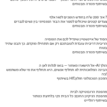
בשיתוף מנורה מבטחים
איך 200 ש"ח בחודש הופכים ל140 אלף ?
צעדים קטנים שיכולים לסגור את הבור הפנסיוני בין נשים לגברים
בשיתוף מנורה מבטחים
הסוד של איינשטיין שיגדיל לכם את הפנסיה
הריבית דריבית עובדת לטובתכם רק אם תתחילו מוקדם. כך תבנו עתיד
בטוח
בשיתוף מנורה מבטחים
אל תישארו מאחור – בואו לגלות לאן ה-AI הולך
הבינה המלאכותית לא תחליף אנשים, היא תחליף את מי שלא משתמש
בה!
בשיתוף HIT,המכון הטכנולוגי חולון
מהפכת הרובוטיקה לבית
מהפכת הניקיון החכם: כל הבית נקי בלחיצת כפתור
בשיתוף רונלייט