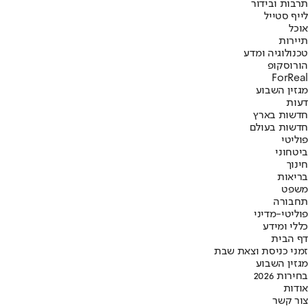
תרבות ובידור
לייף סטייל
אוכל
תיירות
טכנולוגיה ומדע
הורוסקופ
ForReal
מגזין השבוע
דעות
חדשות בארץ
חדשות בעולם
פוליטי
ביטחוני
חינוך
בריאות
משפט
תחבורה
פוליטי-מדיני
כללי ומידע
דף הבית
זמני כניסת וצאת שבת
מגזין השבוע
בחירות 2026
אודות
צור קשר