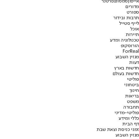
אייפון
סמסונג
פרטנר
מדורים
ספורט
תרבות ובידור
לייף סטייל
אוכל
תיירות
טכנולוגיה ומדע
הורוסקופ
ForReal
מגזין השבוע
דעות
חדשות בארץ
חדשות בעולם
פוליטי
ביטחוני
חינוך
בריאות
משפט
תחבורה
פוליטי-מדיני
כללי ומידע
דף הבית
זמני כניסת וצאת שבת
מגזין השבוע