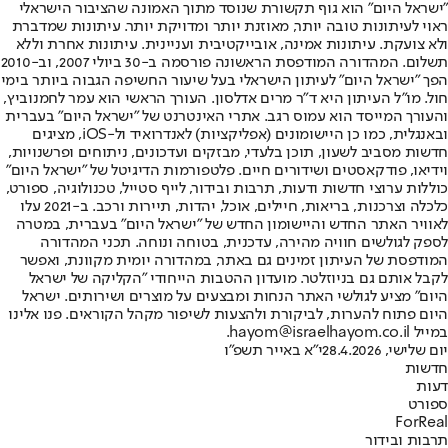
"ישראל היום" הוא גוף תקשורת שנוסד מתוך האמונה שהציבור הישראלי
ראוי לעיתונות טובה יותר, מאוזנת יותר ומדויקת יותר. עיתונות שמדברת
ולא צועקת. עיתונות אמינה, אובייקטיבית ועניינית. עיתונות אחרת וללא
תשלום. המהדורה המודפסת הראשונה פורסמה ב-30 ביולי 2007, וב-2010
הפך "ישראל היום" לעיתון הישראלי בעל שיעור החשיפה הגבוה ביותר בימי
חול. מו"ל העיתון היא ד"ר מרים אדלסון. העורך הראשי הוא עמר לחמנוביץ,
והעורך המייסד הוא עמוס רגב. אתרי האינטרנט של "ישראל היום" בעברית
ובאנגלית, כמו כן היישומונים (אפליקציות) לאנדרואיד ול-iOS, מציגים
חדשות מסביב לשעון, תוכן בלעדי, מבזקים ועדכונים, ניתוחים ופרשנויות,
וידיאו, פודקאסטים ושידורים חיים. פלטפורמות הדיגיטל של "ישראל היום"
כוללות ערוצי חדשות ודעות, תרבות ובידור, לייף סטייל, טכנולוגיה, ספורט,
כלכלה וצרכנות, בריאות, חיילים, אוכל, יהדות, תיירות ורכב. ב-2021 עלו
לאוויר האתר החדש והיישומון החדש של "ישראל היום" בעברית, במטרה
לספק לגולשים חוויה מהירה, עדכנית, בטוחה ונוחה. תכני המהדורה
המודפסת של העיתון זמינים גם באתר, במהדורה יומית מקוונת, ואפשר
לקבל אותם גם בניוזלטר. מועדון ההטבות הייחודי "הקליקה של ישראל
היום" מציע לגולשי האתר הנחות ומבצעים על מוצרים ושירותים. ישראל
היום פתוח להערות, לביקורת ולהצעות לשיפור מקהל הקוראים. פנו אלינו
במייל hayom@israelhayom.co.il.
יום שלישי, 28.4.2026
י"א באייר תשפ"ו
חדשות
דעות
ספורט
ForReal
תרבות ובידור