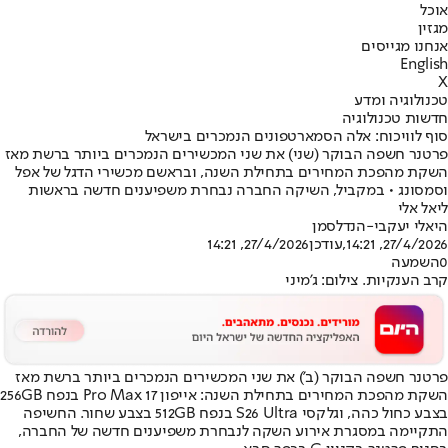
אוכל
מגזין
אנחנו מגייסים
English
X
טכנולוגיה ומדע
חדשות טכנולוגיה
סוף לוויכוח: אלה הסמארטפונים הנמכרים בישראל
פרטנר חשפה הבוקר (שני) את שני המכשירים הנמכרים ביותר ברשת מאז
השקת מהפכת המחירים בתחילת השנה, ובראשם מכשירי הדגל של אפל
וסמסונג • במקביל, השיקה החברה נבחרת משפיענים חדשה בראשות
ליאל אלי
היאלי יעקבי-הנדלסמן
27/4/2026, 14:21
,עודכן
27/4/2026, 14:21
0
השמעה
קרב הענקיות. צילום: ג'מיני
פרטנר חשפה הבוקר (ב') את שני המכשירים הנמכרים ביותר ברשת מאז
השקת מהפכת המחירים בתחילת השנה: אייפון 17 Pro Max בנפח 256GB
בצבע כחול כהה, וגלקסי S26 Ultra בנפח 512GB בצבע שחור. החשיפה
התקיימה במסגרת אירוע השקה לנבחרת משפיענים חדשה של החברה,