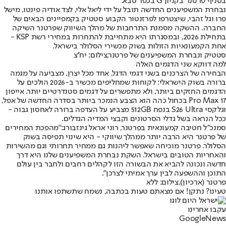
בסניף פרטנר בקניון G בכפר סבא.
נבחרת המשפיענים החדשה תובל על ידי ליאל אלי, לצד אודיה פינטו, מישל
פרו וגל זהבי, שיצטרפו לפרזנטור הקבוע סטטיק בקמפיינים הבאים של
החברה. ההשקה מסמנת התרחבות של מהלך השיווק שפרטנר השיקה
בתחילת 2026, ובמסגרתו היא מתחייבת להתחרות במחירי רשת KSP -
אחת הקמעונאיות הזולות בשוק מכשירי הסלולר בישראל.
סטטיק ונבחרת המשפיענים של פרטנר,צילום: יח''צ
למה דווקא שני הדגמים האלה
הבחירה של הצרכנים בשני דגמי הדגל, אחד מכל יצרן, מצביעה על מגמה
ברורה בשוק הישראלי: לקוחות שמחליפים מכשיר ב-2026 הולכים על
הדגמים החזקים ביותר, ולא מתפשרים על דגמים סטנדרטיים יותר. אייפון
17 Pro Max בכחול כהה הוא הצבע הנמכר ביותר בסדרה החדשה של אפל,
וגלקסי S26 Ultra בנפח 512GB מצביע על העדפה ברורה לאחסון גבוה -
ככל הנראה בשל גדלי הסרטונים וקבצי המדיה הגדלים.
סמנכ"ל חטיבה קמעונאית בפרטנר, רוני אראל גינזבורג:
"מהפכת המחירים
של פרטנר היא הרבה יותר ממהלך שיווקי - היא שינוי תפיסה בשוק
הסלולר. פרטנר מוכיחה שאפשר ליהנות גם ממחיר תחרותי וגם מהשירות
והאחריות הטובים בישראל. השקת נבחרת המשפיענים שלנו היא דרך
חדשה ונכונה להביא את הבשורה הזו לקהלים רחבים ולחבר בין עולם
התוכן וההשפעה לבין ערך אמיתי לצרכן״.
פרטנר (ארכיון),צילום: ללא
טעינו? נתקן! אם מצאתם טעות בכתבה, נשמח שתשתפו אותנו
עקבו אחרינו
G
o
o
g
l
e
News