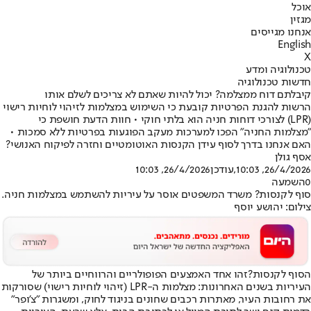
אוכל
מגזין
אנחנו מגייסים
English
X
טכנולוגיה ומדע
חדשות טכנולוגיה
קיבלתם דוח ממצלמה? יכול להיות שאתם לא צריכים לשלם אותו
הרשות להגנת הפרטיות קובעת כי השימוש במצלמות לזיהוי לוחיות רישוי
(LPR) לצורכי דוחות חניה הוא בלתי חוקי • חוות הדעת חושפת כי
"מצלמות החניה" הפכו למערכות מעקב הפוגעות בפרטיות ללא סמכות •
האם אנחנו בדרך לסוף עידן הקנסות האוטומטיים וחזרה לפיקוח האנושי?
אסף גולן
26/4/2026, 10:03
,עודכן
26/4/2026, 10:03
0
השמעה
סוף לקנסות? משרד המשפטים אוסר על עיריות להשתמש במצלמות חניה.
צילום: יהושע יוסף
הסוף לקנסות?
זהו אחד האמצעים הפופולריים והרווחיים ביותר של
העיריות בשנים האחרונות: מצלמות ה-LPR (זיהוי לוחיות רישוי) שסורקות
את רחובות העיר, מאתרות רכבים שחונים בניגוד לחוק, ומשגרות "צ'ופר"