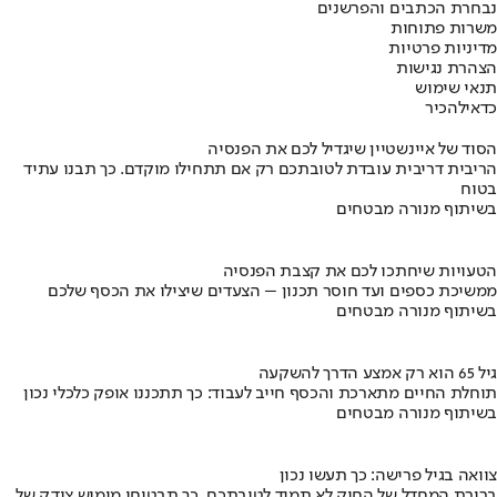
נבחרת הכתבים והפרשנים
משרות פתוחות
מדיניות פרטיות
הצהרת נגישות
תנאי שימוש
כדאי
להכיר
הסוד של איינשטיין שיגדיל לכם את הפנסיה
הריבית דריבית עובדת לטובתכם רק אם תתחילו מוקדם. כך תבנו עתיד
בטוח
בשיתוף מנורה מבטחים
הטעויות שיחתכו לכם את קצבת הפנסיה
ממשיכת כספים ועד חוסר תכנון – הצעדים שיצילו את הכסף שלכם
בשיתוף מנורה מבטחים
גיל 65 הוא רק אמצע הדרך להשקעה
תוחלת החיים מתארכת והכסף חייב לעבוד: כך תתכננו אופק כלכלי נכון
בשיתוף מנורה מבטחים
צוואה בגיל פרישה: כך תעשו נכון
ברירת המחדל של החוק לא תמיד לטובתכם. כך תבטיחו מימוש צודק של