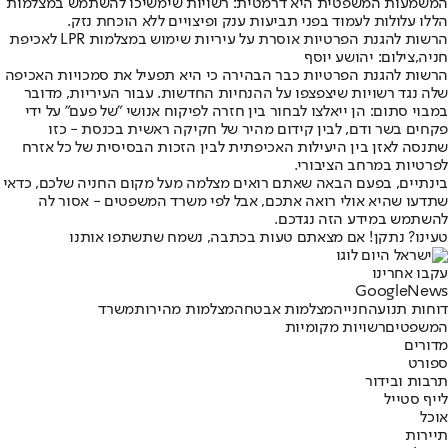
המשמעות המשפטית היא דרמטית: רשויות שימשיכו להשתמש במצלמות
הללו עלולות לעמוד בפני תביעות ענק ופיצויים ללא הוכחת נזק.
הרשות להגנת הפרטיות אוסרת על עיריות שימוש במצלמות LPR לאכיפת
חניה,צילום: יהושע יוסף
הרשות להגנת הפרטיות כבר הבהירה כי היא תפעיל את סמכויות האכיפה
שלה נגד רשויות שיצפצפו על ההנחיות החדשות. עבור העיריות, מדובר
במבוי סתום: הן ייאלצו לבחור בין חזרה לפיקוח אנושי "של פעם" על ידי
פקחים בשר ודם, לבין קידום מהיר של חקיקה ראשית בכנסת - כזו
שתנסה לאזן בין היעילות האכיפתית לבין הזכות הבסיסית של כל אזרח
לפרטיות במרחב הציבורי.
בינתיים, בפעם הבאה שאתם רואים מצלמה מעל מקום החניה שלכם, כדאי
שתדעו שהיא אולי רואה אתכם, אבל לפי משרד המשפטים - אסור לה
להשתמש במידע הזה נגדכם.
טעינו? נתקן! אם מצאתם טעות בכתבה, נשמח שתשתפו אותנו
עקבו אחרינו
G
o
o
g
l
e
News
דוחות תנועה
חנייה
מצלמות אבטחה
מצלמות מהירות
משרד
המשפטים
רשויות מקומיות
מדורים
ספורט
תרבות ובידור
לייף סטייל
אוכל
תיירות