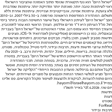
"ישראל היום" הוא גוף תקשורת שנוסד מתוך האמונה שהציבור הישראלי
ראוי לעיתונות טובה יותר, מאוזנת יותר ומדויקת יותר. עיתונות שמדברת
ולא צועקת. עיתונות אמינה, אובייקטיבית ועניינית. עיתונות אחרת וללא
תשלום. המהדורה המודפסת הראשונה פורסמה ב-30 ביולי 2007, וב-2010
הפך "ישראל היום" לעיתון הישראלי בעל שיעור החשיפה הגבוה ביותר בימי
חול. מו"ל העיתון היא ד"ר מרים אדלסון. העורך הראשי הוא עמר לחמנוביץ,
והעורך המייסד הוא עמוס רגב. אתרי האינטרנט של "ישראל היום" בעברית
ובאנגלית, כמו כן היישומונים (אפליקציות) לאנדרואיד ול-iOS, מציגים
חדשות מסביב לשעון, תוכן בלעדי, מבזקים ועדכונים, ניתוחים ופרשנויות,
וידיאו, פודקאסטים ושידורים חיים. פלטפורמות הדיגיטל של "ישראל היום"
כוללות ערוצי חדשות ודעות, תרבות ובידור, לייף סטייל, טכנולוגיה, ספורט,
כלכלה וצרכנות, בריאות, חיילים, אוכל, יהדות, תיירות ורכב. ב-2021 עלו
לאוויר האתר החדש והיישומון החדש של "ישראל היום" בעברית, במטרה
לספק לגולשים חוויה מהירה, עדכנית, בטוחה ונוחה. תכני המהדורה
המודפסת של העיתון זמינים גם באתר, במהדורה יומית מקוונת, ואפשר
לקבל אותם גם בניוזלטר. מועדון ההטבות הייחודי "הקליקה של ישראל
היום" מציע לגולשי האתר הנחות ומבצעים על מוצרים ושירותים. ישראל
היום פתוח להערות, לביקורת ולהצעות לשיפור מקהל הקוראים. פנו אלינו
במייל hayom@israelhayom.co.il.
יום שני, 27.4.2026
י' באייר תשפ"ו
חדשות
דעות
ספורט
ForReal
תרבות ובידור