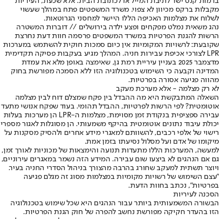
בדמות קנס ישר לתיבת המייל או לכתובת הבית. אלא שכעת, העיריות
מקבלות ברקס מכיוון לא צפוי. משרד המשפטים פתח במהלך שעשוי
לשלוח את מצלמות האכיפה הללו היישר למחסני הגרוטאות.
נהג משאית נמלט מפקחים ופצע ילדה בירושלים // דוברות המשטרה
הרשות להגנת הפרטיות במשרד המשפטים פרסמה חוות דעת נחרצת
שקובעת: לרשויות המקומיות אין כיום סמכות חוקית להשתמש במערכות
LPR לצורכי אכיפת עבירות חניה. המהלך מגיע בעקבות פסיקה תקדימית
מדצמבר 2025 בעניין עיריית רמת גן, שאימצה באופן מלא את עמדת
המדינה וקבעה כי השימוש בטכנולוגיה הזו ללא הסמכה מפורשת בחוק
מהווה פגיעה אסורה בפרטיות.
לא רק מצלמה - אלא מערכת מעקב
השאלה המתבקשת היא מה ההבדל בין פקח שמצלם דוח לבין מצלמה
אוטומטית? לפי הרשות לפרטיות, ההבדל תהומי. בעוד שפקח אנושי מתעד
עבירה ספציפית בנקודת זמן מסוימת, מצלמות ה-LPR הן מערכות בעלות
יכולת עיבוד נתונים אוטומטית בהיקף משמעותי. הן מסוגלות לאגור מספרי
רישוי של אלפי רכבים, להשוותם למאגרי מידע אחרים ולהסיק מסקנות על
מיקומו של אדם ועל מסלול נסיעתו בזמן אמת.
למעשה, המערכות הללו מתעדות תנועה והימצאות של מכוניות לאורך זמן,
גם אם הנהגים לא ביצעו שום עבירה. המידע הזה נשמר במאגרים עירוניים,
ויוצר תשתית למעקב שחורג בהרבה מהצורך בניהול הסדרי החניה בעיר.
"עצם השימוש של רשויות מקומיות במצלמות מסוג זה מגלם פגיעה
בפרטיות", נכתב בחוות הדעת.
הסכנה לעיריות
הבשורה המשמעותית ביותר עבור הנהגים היא שכל שימוש בטכנולוגיה
הזו בהעדר חקיקה מפורשת נחשב להפרה של חוק הגנת הפרטיות.