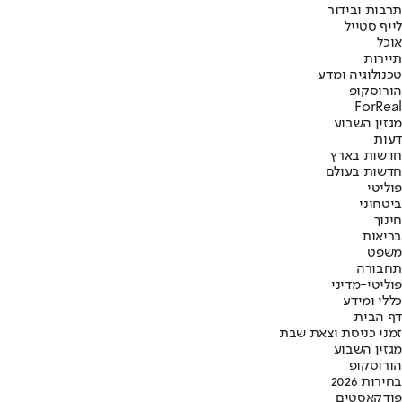
תרבות ובידור
לייף סטייל
אוכל
תיירות
טכנולוגיה ומדע
הורוסקופ
ForReal
מגזין השבוע
דעות
חדשות בארץ
חדשות בעולם
פוליטי
ביטחוני
חינוך
בריאות
משפט
תחבורה
פוליטי-מדיני
כללי ומידע
דף הבית
זמני כניסת וצאת שבת
מגזין השבוע
הורוסקופ
בחירות 2026
פודקאסטים