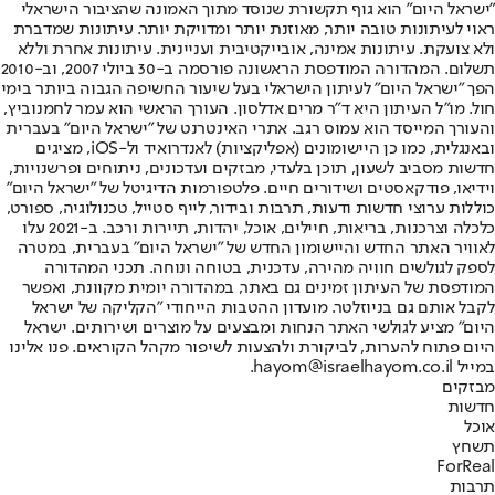
"ישראל היום" הוא גוף תקשורת שנוסד מתוך האמונה שהציבור הישראלי
ראוי לעיתונות טובה יותר, מאוזנת יותר ומדויקת יותר. עיתונות שמדברת
ולא צועקת. עיתונות אמינה, אובייקטיבית ועניינית. עיתונות אחרת וללא
תשלום. המהדורה המודפסת הראשונה פורסמה ב-30 ביולי 2007, וב-2010
הפך "ישראל היום" לעיתון הישראלי בעל שיעור החשיפה הגבוה ביותר בימי
חול. מו"ל העיתון היא ד"ר מרים אדלסון. העורך הראשי הוא עמר לחמנוביץ,
והעורך המייסד הוא עמוס רגב. אתרי האינטרנט של "ישראל היום" בעברית
ובאנגלית, כמו כן היישומונים (אפליקציות) לאנדרואיד ול-iOS, מציגים
חדשות מסביב לשעון, תוכן בלעדי, מבזקים ועדכונים, ניתוחים ופרשנויות,
וידיאו, פודקאסטים ושידורים חיים. פלטפורמות הדיגיטל של "ישראל היום"
כוללות ערוצי חדשות ודעות, תרבות ובידור, לייף סטייל, טכנולוגיה, ספורט,
כלכלה וצרכנות, בריאות, חיילים, אוכל, יהדות, תיירות ורכב. ב-2021 עלו
לאוויר האתר החדש והיישומון החדש של "ישראל היום" בעברית, במטרה
לספק לגולשים חוויה מהירה, עדכנית, בטוחה ונוחה. תכני המהדורה
המודפסת של העיתון זמינים גם באתר, במהדורה יומית מקוונת, ואפשר
לקבל אותם גם בניוזלטר. מועדון ההטבות הייחודי "הקליקה של ישראל
היום" מציע לגולשי האתר הנחות ומבצעים על מוצרים ושירותים. ישראל
היום פתוח להערות, לביקורת ולהצעות לשיפור מקהל הקוראים. פנו אלינו
במייל hayom@israelhayom.co.il.
מבזקים
חדשות
אוכל
תשחץ
ForReal
תרבות