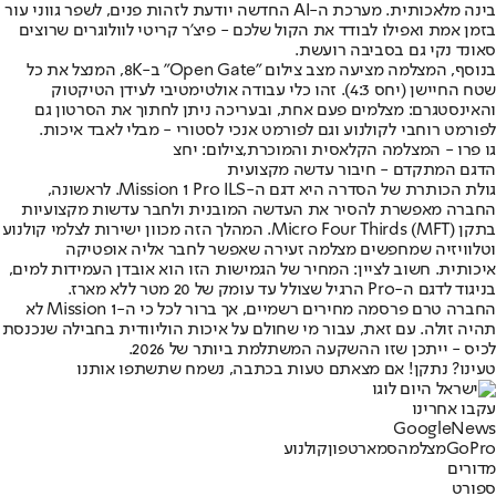
בינה מלאכותית. מערכת ה-AI החדשה יודעת לזהות פנים, לשפר גווני עור
בזמן אמת ואפילו לבודד את הקול שלכם - פיצ'ר קריטי לוולוגרים שרוצים
סאונד נקי גם בסביבה רועשת.
בנוסף, המצלמה מציעה מצב צילום "Open Gate" ב-8K, המנצל את כל
שטח החיישן (יחס 4:3). זהו כלי עבודה אולטימטיבי לעידן הטיקטוק
והאינסטגרם: מצלמים פעם אחת, ובעריכה ניתן לחתוך את הסרטון גם
לפורמט רוחבי לקולנוע וגם לפורמט אנכי לסטורי - מבלי לאבד איכות.
גו פרו - המצלמה הקלאסית והמוכרת,צילום: יחצ
הדגם המתקדם - חיבור עדשה מקצועית
גולת הכותרת של הסדרה היא דגם ה-Mission 1 Pro ILS. לראשונה,
החברה מאפשרת להסיר את העדשה המובנית ולחבר עדשות מקצועיות
בתקן Micro Four Thirds (MFT). המהלך הזה מכוון ישירות לצלמי קולנוע
וטלוויזיה שמחפשים מצלמה זעירה שאפשר לחבר אליה אופטיקה
איכותית. חשוב לציין: המחיר של הגמישות הזו הוא אובדן העמידות למים,
בניגוד לדגם ה-Pro הרגיל שצולל עד עומק של 20 מטר ללא מארז.
החברה טרם פרסמה מחירים רשמיים, אך ברור לכל כי ה-Mission 1 לא
תהיה זולה. עם זאת, עבור מי שחולם על איכות הוליוודית בחבילה שנכנסת
לכיס - ייתכן שזו ההשקעה המשתלמת ביותר של 2026.
טעינו? נתקן! אם מצאתם טעות בכתבה, נשמח שתשתפו אותנו
עקבו אחרינו
G
o
o
g
l
e
News
GoPro
מצלמה
סמארטפון
קולנוע
מדורים
ספורט