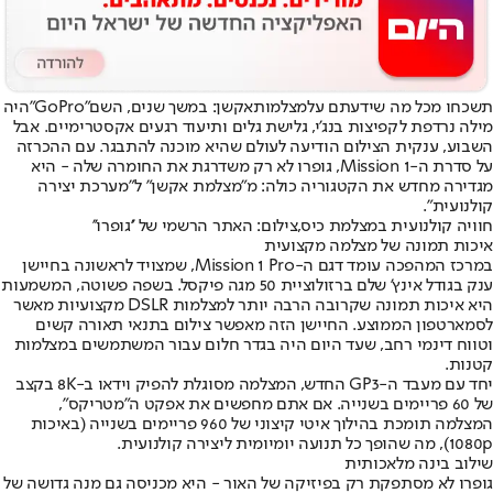
תשכחו מכל מה שידעתם על
מצלמות
אקשן: במשך שנים, השם
"GoPro"
היה
מילה נרדפת לקפיצות בנג'י, גלישת גלים ותיעוד רגעים אקסטרימיים. אבל
השבוע, ענקית הצילום הודיעה לעולם שהיא מוכנה להתבגר. עם ההכרזה
על סדרת ה-Mission 1, גופרו לא רק משדרגת את החומרה שלה - היא
מגדירה מחדש את הקטגוריה כולה: מ"מצלמת אקשן" ל"מערכת יצירה
קולנועית".
חוויה קולנועית במצלמת כיס,צילום: האתר הרשמי של ''גופרו''
איכות תמונה של מצלמה מקצועית
במרכז המהפכה עומד דגם ה-Mission 1 Pro, שמצויד לראשונה בחיישן
ענק בגודל אינץ' שלם ברזולוציית 50 מגה פיקסל. בשפה פשוטה, המשמעות
היא איכות תמונה שקרובה הרבה יותר למצלמות DSLR מקצועיות מאשר
לסמארטפון הממוצע. החיישן הזה מאפשר צילום בתנאי תאורה קשים
וטווח דינמי רחב, שעד היום היה בגדר חלום עבור המשתמשים במצלמות
קטנות.
יחד עם מעבד ה-GP3 החדש, המצלמה מסוגלת להפיק וידאו ב-8K בקצב
של 60 פריימים בשנייה. אם אתם מחפשים את אפקט ה"מטריקס",
המצלמה תומכת בהילוך איטי קיצוני של 960 פריימים בשנייה (באיכות
1080p), מה שהופך כל תנועה יומיומית ליצירה קולנועית.
שילוב בינה מלאכותית
גופרו לא מסתפקת רק בפיזיקה של האור - היא מכניסה גם מנה גדושה של