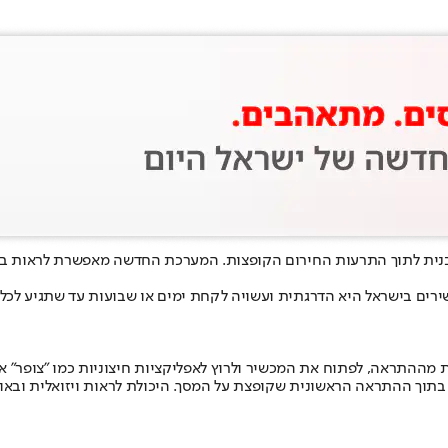
ובנית לתוך התרעות החירום הקופצות. המערכת החדשה מאפשרת לראות בשב
ק מחבילת עדכוני מרץ 2026, הפריסה שלו במכשירים בישראל היא הדרגתית ועשויה לקחת ימים א
צאת מההתראה, לפתוח את המכשיר ולרוץ לאפליקציות חיצוניות כמו "צופר" או
בתוך ההתראה הראשונית שקופצת על המסך. היכולת לראות ויזואלית ובאופ