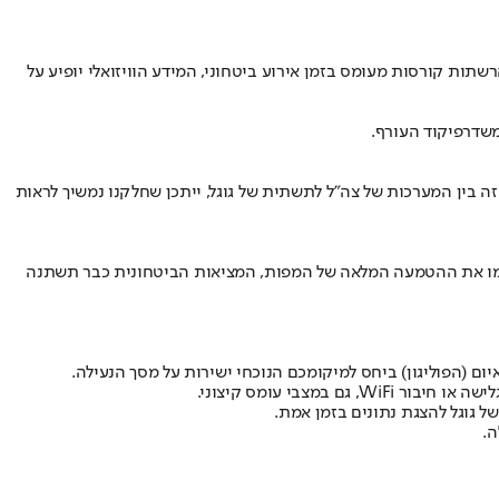
א שהמפה וההתרעה לא תלויות בחבילת הגלישה או בחיבור WiFi. גם במצבי קיצון שבהם הרשתות קורסות מעומס בזמן אירוע ביטחוני, המידע הוויזואלי יופיע על
משדר
פיקוד העורף
.
זה בין המערכות של צה"ל לתשתית של גוגל, ייתכן שחלקנו נמשיך לראות
יימו את ההטמעה המלאה של המפות, המציאות הביטחונית כבר תשתנה
ם (הפוליגון) ביחס למיקומכם הנוכחי ישירות על מסך הנעילה.
 גוגל להצגת נתונים בזמן אמת.
.