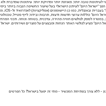
לעיתונות טובה יותר, מאוזנת יותר ומדויקת יותר. עיתונות שמדברת ולא צ
שלום. המהדורה המודפסת הראשונה פורסמה ב-30 ביולי 2007, וב-2010 הפך "ישראל היום" לעיתון הישראלי בעל שי
לחמנוביץ,
ל היום" כוללות ערוצי חדשות ודעות, תרבות ובידור, לייף סטייל, טכנולוגיה
ברית, במטרה לספק לגולשים חוויה מהירה, עדכנית, בטוחה ונוחה. תכני המה
ל היום" מציע לגולשי האתר הנחות ומבצעים על מוצרים ושירותים. ישראל 
ון - ללא צורך בפתיחת המכשיר • מתי זה יפעל בישראל? כל הפרטים