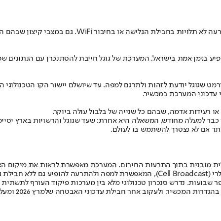
השדרוג נשען על טכנולוגיית "שידור סלולרי". המשמעות הי
יע בזמן אמת בישראל, המערכת של גוגל חייבת להסתנכרן עם הנתונים ש
מט שגוגל יודעת לזהות ולתרגם למפה. עד שיושלם יישור הקו הטכנולוגי ה
 עדכוני המערכת במכשיר.
או רעידות אדמה, שבהם כל שנייה של בלבול עולה ביוקר.
ן כבר למעלה מחודש, המשאלה היא אחרת: שעד שגוגל והרשויות בארץ יס
ותר אם לא נצטרך להשתמש בו לעולם.
לית מובנית בתוך התרעות החירום. המערכת מאפשרת לראות את מיקום האיו
י עומס קיצוני.
שבועות. נדרש סנכרון טכנולוגי מלא בין מערכות פיקוד העורף לתשתית של
 בהגדרות המכשיר, ולעקוב אחר חבילת עדכוני האבטחה של
מרץ 2026 ומעלה