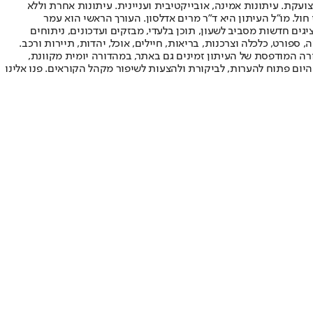
ועקת. עיתונות אמינה, אובייקטיבית ועניינית. עיתונות אחרת וללא
עור החשיפה הגבוה ביותר בימי חול. מו"ל העיתון היא ד"ר מרים אדלסון. העורך הראשי הוא עמר
 והעורך המייסד הוא עמוס רגב. אתרי האינטרנט של "ישראל היום" בעברית ובאנגלית, כמו כן היישומונים (אפליקציות) לאנדרואיד ול-iOS, מציגים חדשות מסביב לשעון, תוכן בלעדי, מבזקים ועדכונים, ניתוחים
, ספורט, כלכלה וצרכנות, בריאות, חיילים, אוכל, יהדות, תיירות ורכב.
דורה המודפסת של העיתון זמינים גם באתר, במהדורה יומית מקוונת,
היום פתוח להערות, לביקורת ולהצעות לשיפור מקהל הקוראים. פנו אלינו