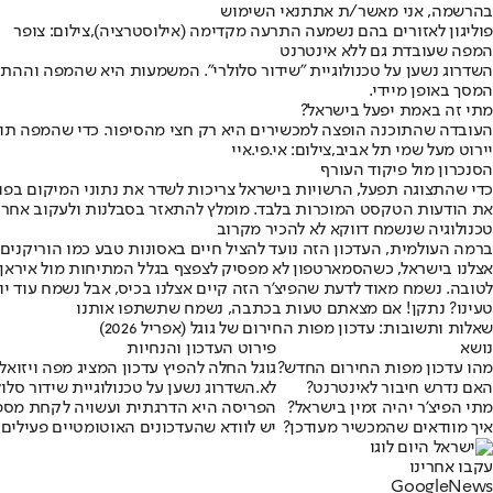
בהרשמה, אני מאשר/ת את
תנאי השימוש
פוליגון לאזורים בהם נשמעה התרעה מקדימה (אילוסטרציה),צילום: צופר
המפה שעובדת גם ללא אינטרנט
המסך באופן מיידי.
מתי זה באמת יפעל בישראל?
העובדה שהתוכנה הופצה למכשירים היא רק חצי מהסיפור. כדי שהמפה תופ
יירוט מעל שמי תל אביב,צילום: אי.פי.איי
הסנכרון מול פיקוד העורף
כדי שהתצוגה תפעל, הרשויות בישראל צריכות לשדר את נתוני המיקום בפור
את הודעות הטקסט המוכרות בלבד. מומלץ להתאזר בסבלנות ולעקוב אחרי
טכנולוגיה שנשמח דווקא לא להכיר מקרוב
ברמה העולמית, העדכון הזה נועד להציל חיים באסונות טבע כמו הוריקנים 
אצלנו בישראל, כשהסמארטפון לא מפסיק לצפצף בגלל המתיחות מול אירא
לטובה. נשמח מאוד לדעת שהפיצ'ר הזה קיים אצלנו בכיס, אבל נשמח עוד י
טעינו? נתקן! אם מצאתם טעות בכתבה, נשמח שתשתפו אותנו
שאלות ותשובות: עדכון מפות החירום של גוגל (אפריל 2026)
נושא
פירוט העדכון והנחיות
מהו עדכון מפות החירום החדש?
גוגל החלה להפיץ עדכון המציג מפה ויזוא
האם נדרש חיבור לאינטרנט?
לא.
השדרוג נשען על טכנולוגיית שידור סלולרי (Cell Broadcast), המאפשרת למפה ולהתרעה להופיע גם ללא חבילת גלישה או חיבור WiFi, גם במצב
מתי הפיצ'ר יהיה זמין בישראל?
הפריסה היא הדרגתית ועשויה לקחת מספר 
איך מוודאים שהמכשיר מעודכן?
יש לוודא שהעדכונים האוטומטיים פעילים
עקבו אחרינו
G
o
o
g
l
e
News