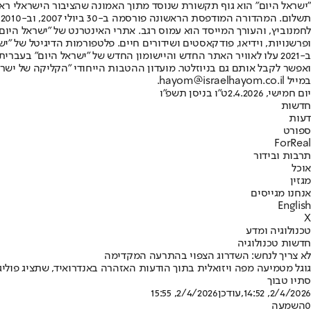
"ישראל היום" הוא גוף תקשורת שנוסד מתוך האמונה שהציבור הישראלי ראוי 
ת
ופרשנויות, וידיאו, פודקאסטים ושידורים חיים. פלטפורמות הדיגיטל של "ישרא
ב-2021 עלו לאוויר האתר החדש והיישומון החדש של "ישראל היום" בע
ואפשר לקבל אותם גם בניוזלטר. מועדון ההטבות הייחודי "הקליקה של ישרא
במייל hayom@israelhayom.co.il.
יום חמישי, 2.4.2026
ט"ו בניסן תשפ"ו
חדשות
דעות
ספורט
ForReal
תרבות ובידור
אוכל
מגזין
אנחנו מגייסים
English
X
טכנולוגיה ומדע
חדשות טכנולוגיה
לא צריך לנחש: השדרוג הצפוי בהתרעה המקדימה
גוגל מטמיעה מפה ויזואלית בתוך הודעות האזהרה באנדרואיד, שתציג פוליג
סתיו טבוך
2/4/2026, 14:52
,עודכן
2/4/2026, 15:55
0
השמעה