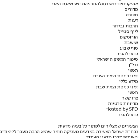
אזעקות
אנדרואיד
גוגל
התרעה
מבצע שאגת הארי
מדורים
ספורט
דעות
תרבות ובידור
לייף סטייל
הורוסקופ
שישבת
סוף שבוע
כדאי להכיר
סיפור המשק הישראלי
נדל"ן
ראשי
זמני כניסת וצאת השבת
מידע כללי
זמני כניסת וצאת שבת
ראשי
צרו קשר
מדיניות פרטיות
Hosted by SPD
כדאי
להכיר
הצעירים שמצליחים לפתור כל בעיה מדעית
נבחרת ישראל הצעירה במדעים מעניקה חוויה שהיא הרבה מעבר ללימודים
בשיתוף מרכז מדעני העתיד