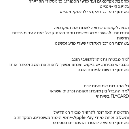
מהסבת אקדמאים ועד מדעי הספורט: כל מסלולי הקריירה
בלוינסקי-וינגייט
בשיתוף המרכז האקדמי לוינסקי־וינגייט
הצצה לקמפוס שרוצה לשנות את האקדמיה
שערי מדע ומשפט נוחת בהייטק של רעננה עם מעבדות AI ותוכניות
חדשות
בשיתוף המרכז האקדמי שערי מדע ומשפט
מה מבטיח נתניהו לתושבי הנגב?
בנגב יש צמיחה, יש ביקוש ואנחנו נמשיך לראות את הנגב ולפתח אותו
בשיתוף הרשות לפיתוח הנגב
כל ההטבות שמגיעות לכם
מה ההבדל בין מועדון תעופה וכרטיס אשראי?
בשיתוף FLYCARD
הזדמנות האחרונה להרוויח מגמר המונדיאל
יחסי הימור משופרים, הפקדות ב-Apple Pay ותשלום זכיות מיידי
בשיתוף המועצה להסדר ההימורים בספורט