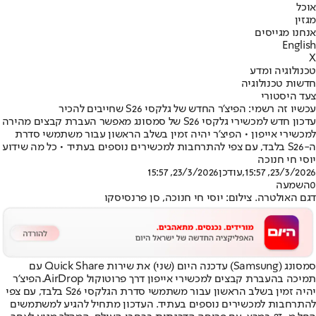
אוכל
מגזין
אנחנו מגייסים
English
X
טכנולוגיה ומדע
חדשות טכנולוגיה
צעד היסטורי
עכשיו זה רשמי: הפיצ'ר החדש של גלקסי S26 שחייבים להכיר
עדכון חדש למכשירי גלקסי S26 של סמסונג מאפשר העברת קבצים מהירה
למכשירי אייפון • הפיצ'ר יהיה זמין בשלב הראשון עבור משתמשי סדרת
ה-S26 בלבד, עם צפי להתרחבות למכשירים נוספים בעתיד • כל מה שידוע
יוסי חי חנוכה
23/3/2026, 15:57
,עודכן
23/3/2026, 15:57
0
השמעה
דגם האולטרה. צילום: יוסי חי חנוכה, סן פרנסיסקו
סמסונג (Samsung) עדכנה היום (שני) את שירות Quick Share עם
תמיכה בהעברת קבצים למכשירי אייפון דרך פרוטוקול AirDrop.
הפיצ'ר
יהיה זמין בשלב הראשון עבור משתמשי סדרת הגלקסי S26 בלבד, עם צפי
להתרחבות למכשירים נוספים בעתיד. העדכון מתחיל להגיע למשתמשים