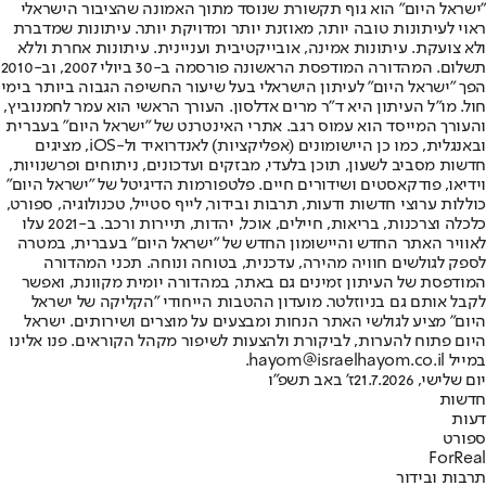
"ישראל היום" הוא גוף תקשורת שנוסד מתוך האמונה שהציבור הישראלי
ראוי לעיתונות טובה יותר, מאוזנת יותר ומדויקת יותר. עיתונות שמדברת
ולא צועקת. עיתונות אמינה, אובייקטיבית ועניינית. עיתונות אחרת וללא
תשלום. המהדורה המודפסת הראשונה פורסמה ב-30 ביולי 2007, וב-2010
הפך "ישראל היום" לעיתון הישראלי בעל שיעור החשיפה הגבוה ביותר בימי
חול. מו"ל העיתון היא ד"ר מרים אדלסון. העורך הראשי הוא עמר לחמנוביץ,
והעורך המייסד הוא עמוס רגב. אתרי האינטרנט של "ישראל היום" בעברית
ובאנגלית, כמו כן היישומונים (אפליקציות) לאנדרואיד ול-iOS, מציגים
חדשות מסביב לשעון, תוכן בלעדי, מבזקים ועדכונים, ניתוחים ופרשנויות,
וידיאו, פודקאסטים ושידורים חיים. פלטפורמות הדיגיטל של "ישראל היום"
כוללות ערוצי חדשות ודעות, תרבות ובידור, לייף סטייל, טכנולוגיה, ספורט,
כלכלה וצרכנות, בריאות, חיילים, אוכל, יהדות, תיירות ורכב. ב-2021 עלו
לאוויר האתר החדש והיישומון החדש של "ישראל היום" בעברית, במטרה
לספק לגולשים חוויה מהירה, עדכנית, בטוחה ונוחה. תכני המהדורה
המודפסת של העיתון זמינים גם באתר, במהדורה יומית מקוונת, ואפשר
לקבל אותם גם בניוזלטר. מועדון ההטבות הייחודי "הקליקה של ישראל
היום" מציע לגולשי האתר הנחות ומבצעים על מוצרים ושירותים. ישראל
היום פתוח להערות, לביקורת ולהצעות לשיפור מקהל הקוראים. פנו אלינו
במייל hayom@israelhayom.co.il.
יום שלישי, 21.7.2026
ז' באב תשפ"ו
חדשות
דעות
ספורט
ForReal
תרבות ובידור