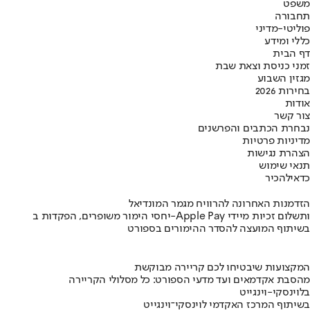
משפט
תחבורה
פוליטי-מדיני
כללי ומידע
דף הבית
זמני כניסת וצאת שבת
מגזין השבוע
בחירות 2026
אודות
צור קשר
נבחרת הכתבים והפרשנים
מדיניות פרטיות
הצהרת נגישות
תנאי שימוש
כדאי
להכיר
הזדמנות האחרונה להרוויח מגמר המונדיאל
יחסי הימור משופרים, הפקדות ב-Apple Pay ותשלום זכיות מיידי
בשיתוף המועצה להסדר ההימורים בספורט
המקצועות שיבטיחו לכם קריירה מבוקשת
מהסבת אקדמאים ועד מדעי הספורט: כל מסלולי הקריירה
בלוינסקי-וינגייט
בשיתוף המרכז האקדמי לוינסקי־וינגייט