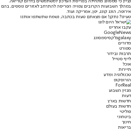
נציין כי סמסונג מתחילה בפריסת העדכון למשתמשים בדרום קוריאה.
במהלך השבועות הקרובים צפויה הפריסה להתרחב לאזורים נוספים, בהם
אירופה, הונג קונג, יפן, אמריקה ועוד.
טעינו? נתקן! אם מצאתם טעות בכתבה, נשמח שתשתפו אותנו
עקבו אחרינו
G
o
o
g
l
e
News
galaxy
גלקסי
סמסונג
מדורים
ספורט
תרבות ובידור
לייף סטייל
אוכל
תיירות
טכנולוגיה ומדע
הורוסקופ
ForReal
מגזין השבוע
דעות
חדשות בארץ
חדשות בעולם
פוליטי
ביטחוני
חינוך
בריאות