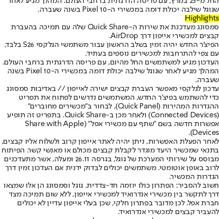
החל מ-23 במרץ, עם פריסה הדרגתית ברחבי העולם. המהלך מגיע לאחר
שגוגל שילבה יכולת דומה במכשירי ה-Pixel 10 בשנה שעברה.
Highlights
סמסונג מעדכנת את שירות ה-Quick Share שלה עם תמיכה בהעברת
קבצים למכשירי אייפון דרך AirDrop.
הפיצ'ר החדש יהיה זמין בשלב הראשון עבור משתמשי הגלקסי S26 בלבד,
עם צפי להתרחבות למכשירים נוספים בעתיד.
העדכון מגיע למשתמשים החל מהיום, עם פריסה הדרגתית ברחבי העולם.
המהלך מגיע לאחר שגוגל שילבה יכולת דומה במכשירי ה-Pixel 10 בשנה
שעברה.
עדכון לגלקסי מאפשר העברת קבצים ישירה לאייפון // באדיבות סמסונג
כדי להשתמש בפיצ'ר החדש, המשתמשים נדרשים לפתוח את תפריט
ההגדרות המהירות (Quick Panel), לבחור ב"מכשירים מחוברים"
(Connected Devices) ולאחר מכן ב-Quick Share. בתפריט זה תופיע
אפשרות חדשה בשם "שתף עם מכשירי אפל" (Share with Apple
Devices).
לאחר הפעלת האפשרות, ניתן יהיה לאתר אייפון קרוב ולשלוח אליו קבצים,
בתנאי שמכשיר היעד מוגדר לקבלת קבצים מכולם או מאנשי קשר. הפיתוח
מבוסס על שירותי המערכת של גוגל, בגרסה 26.11 ומעלה, אשר מתעדכנים
לרוב באופן אוטומטי. משתמשים יכולים לבדוק ידנית אם העדכון זמין דרך
הגדרות המכשיר.
חשוב להסביר: הפתרון כולו יוזמה חד-צדדית. גוגל וסמסונג הן אלו שמצאו
דרך לתקשר בין מכשירי אנדרואיד למכשירי אייפון, ללא שום תמיכה מצד
חברת אפל. לכן מדובר בפתרון חלקי, שכן בעלי אייפון עדיין לא יכולים
להעביר קבצים למכשירי אנדרואיד.