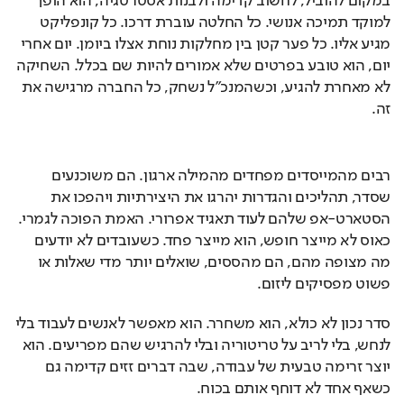
במקום להוביל, לחשוב קדימה ולבנות אסטרטגיה, הוא הופך 
למוקד תמיכה אנושי. כל החלטה עוברת דרכו. כל קונפליקט 
מגיע אליו. כל פער קטן בין מחלקות נוחת אצלו ביומן. יום אחרי 
יום, הוא טובע בפרטים שלא אמורים להיות שם בכלל. השחיקה 
לא מאחרת להגיע, וכשהמנכ"ל נשחק, כל החברה מרגישה את 
זה.
רבים מהמייסדים מפחדים מהמילה ארגון. הם משוכנעים 
שסדר, תהליכים והגדרות יהרגו את היצירתיות ויהפכו את 
הסטארט-אפ שלהם לעוד תאגיד אפרורי. האמת הפוכה לגמרי. 
כאוס לא מייצר חופש, הוא מייצר פחד. כשעובדים לא יודעים 
מה מצופה מהם, הם מהססים, שואלים יותר מדי שאלות או 
פשוט מפסיקים ליזום.
סדר נכון לא כולא, הוא משחרר. הוא מאפשר לאנשים לעבוד בלי 
לנחש, בלי לריב על טריטוריה ובלי להרגיש שהם מפריעים. הוא 
יוצר זרימה טבעית של עבודה, שבה דברים זזים קדימה גם 
כשאף אחד לא דוחף אותם בכוח.