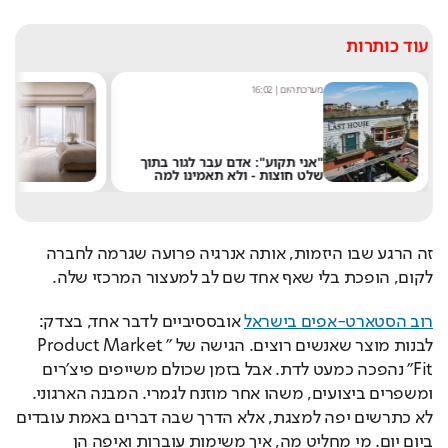
עוד כותרות
מערכת היום
|
16:02
א
"אני תקוע": אדם עבר לגור בתוך
ר
שלט חוצות - ולא תאמינו למה
ב
זה הרגע שבו היזמות, אותה אנרגיה פרועה שגרמה לחברה 
לקום, הופכת בלי שאף אחד שם לב למעצור המרכזי שלה.
רוב הסטארט-אפים בישראל
 אובססיביים לדבר אחד, בצדק: 
לבנות מוצר שאנשים רוצים. הגישה של "Product Market 
Fit" נהפכה כמעט לדת. אבל בזמן שכולם משייפים פיצ’רים 
ומשפרים ביצועים, משהו אחר מוזנח לגמרי. המבנה הארגוני. 
לא כתרשים יפה למצגת, אלא הדרך שבה דברים באמת עובדים 
ביום יום. מי מחליט מה, איך משימות עוברות ואיפה הן 