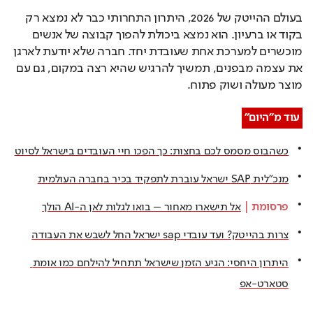
בעולם ההייטק של 2026, היתרון התחרותי כבר לא נמצא רק 
בקוד או ברעיון. הוא נמצא ביכולת להפוך קבוצה של אנשים 
מוכשרים למערכת אחת שעובדת יחד. חברה שלא יודעת לארגן 
את עצמה מבפנים, תמשיך להרגיש שהיא רצה במקום, גם עם 
מוצר מעולה ושוק פתוח.
עוד מ"היום"
כשהבוס מסמס לכם בחצות: כך הפכו חיי העובדים בישראל לסיוט
מנכ״לית SAP ישראל עוברת לתפקיד בכיר בחברה העולמית
פרסומת
 | 
אל תישארו מאחור – בואו לגלות לאן ה-AI הולך
צרות בהייטק? ועד עובדי sap ישראל החל לשבש את העבודה
היתרון היחסי: הגיע הזמן שישראל תתחיל להילחם כמו אומת 
סטארט-אפ