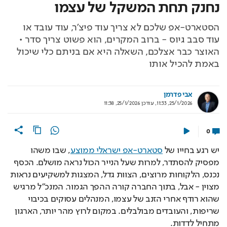
נחנק תחת המשקל של עצמו
הסטארט-אפ שלכם לא צריך עוד פיצ'ר, עוד עובד או
עוד סבב גיוס - ברוב המקרים, הוא פשוט צריך סדר •
האוצר כבר אצלכם, השאלה היא אם בניתם כלי שיכול
באמת להכיל אותו
אבי פדרמן
25/1/2026, 11:33
,
עודכן
25/1/2026, 11:38
0
יש רגע בחייו של 
סטארט-אפ ישראלי ממוצע
, שבו משהו 
מפסיק להסתדר, למרות שעל הנייר הכול נראה מושלם. הכסף 
נכנס, הלקוחות מרוצים, הצוות גדל, המצגות למשקיעים נראות 
מצוין - אבל, בתוך החברה קורה ההפך הגמור. המנכ"ל מרגיש 
שהוא רודף אחרי הזנב של עצמו, המנהלים עסוקים בכיבוי 
שריפות, והעובדים מבולבלים. במקום לרוץ מהר יותר, הארגון 
מתחיל לדדות.