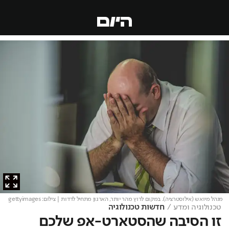
מנהל מיואש (אילוסטרציה). במקום לרוץ מהר יותר, הארגון מתחיל לדדות
| צילום: gettyimages
טכנולוגיה ומדע
חדשות טכנולוגיה
זו הסיבה שהסטארט-אפ שלכם