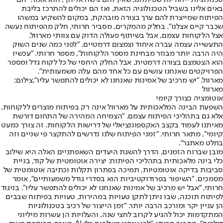
באים אלינו בשביל הטכנולוגיה הזאת, ואז הם יכולים להתרכז בליבת
הפיתוח שמייצרת להם ערך בצורה מובהקת, במקום להשקיע במשהו
שכבר קיים אצלנו". בחלק מהמקרים, מסביר חרותי, חלק מהפיתוח נעשה
אצל הלקוחות עצמם, אבל בשיתוף פעולה הדוק עם צוותי מארוול.
התעשייה עצמה עברה איחוד וצמצום דרמטיים. "לפני כמה שנים השוק
היה הרבה יותר מבוזר מבחינת מספר הלקוחות", מספר חרותי. "עכשיו
הוא הצטמצם בצורה דרמטית, אבל החלק היחסי של כל לקוח גדל ומספר
הפרויקטים שאנחנו עושים עם כל אחד מהם עלה משמעותית".
מארוול. "יש מרכיב של אמינות שאנחנו לא יכולים להתפשר עליו",צילום:
מארוול
אוטומציה כצורך קיומי
השפעת הבינה המלאכותית על מארוול אינה רק בפיתוח מוצרים ללקוחות,
אלא גם בתהליכי הפיתוח עצמם. "הצמיחה המהירה של התחום דורשת
מאיתנו לעמוד בקצב האקספוננציאלי של דרישות הלקוחות. זה צורך כמעט
קיומי
", מתאר חרותי. "זמני הפיתוח שלנו נדרשים להתקצר פי שניים וזה
בחלט מאתגר".
מובן שברוח הזמנים, הדרך להשגת היעדים השאפתניים האלה היא שילוב
כלי בינה מלאכותית בתהליכי הפיתוח: יצירה אוטומטית של קוד, בניית
סביבות בדיקה אוטומטיות, תמיכה בפתרון תקלות וכתיבה אוטומטית של
מסמכים. "השיפור בפרודוקטיביות הוא בסדרי גודל משמעותיים", אומר
חרותי, "אבל יש מרכיב של אמינות שאנחנו לא יכולים להתפשר עליו". בניגוד
לפיתוח תוכנה, שבו ניתן לתקן טעויות במהירות, טעויות בפיתוח שבבים
הן עניין יקר ומורכב הרבה יותר. "זמן הייצור של רכיב בטכנולוגיות
המתקדמות יכול להגיע לקרוב לחצי שנה, והעלויות הן עשרות מיליוני