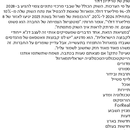
שוק של טריליון דולר
על פי הערכות, השוק הכולל של שבבי מרכזי נתונים צפוי להגיע ב-2028
לכ-94 מיליארד דולר, ומארוול שואפת להכפיל את נתח השוק שלה מ-10%
בתחילת 2024 ל-20%. "ההכנסות של מארוול בשנת 2025 יגיעו לאזור של 8
מיליארד דולר", אומר חרותי. "פוטנציאל הצמיחה של החברה הוא פשוט
עצום. זה מרתק לראות איך השוק מתפתח".
"במציאות הזאת, אחד הדברים שמעסיקים אותי זה לעצב דנ"א ייחודי
לקבוצה הישראלית", הוא מדגיש, "
יש לנו קבוצות וואטסאפ של מהנדסים
שעבדו במארוול והתפזרו בתעשייה, אבל עדיין שומרים על החברות. זה
משהו מאוד מאוד חזק שחשוב לשמור עליו".
טעינו? נתקן! אם מצאתם טעות בכתבה, נשמח שתשתפו אותנו
הייטק
טכנולוגיה
טכנולוגיה ישראלית
מארוול
מדורים
ספורט
תרבות ובידור
לייף סטייל
אוכל
תיירות
טכנולוגיה ומדע
הורוסקופ
ForReal
מגזין השבוע
דעות
חדשות בארץ
חדשות בעולם