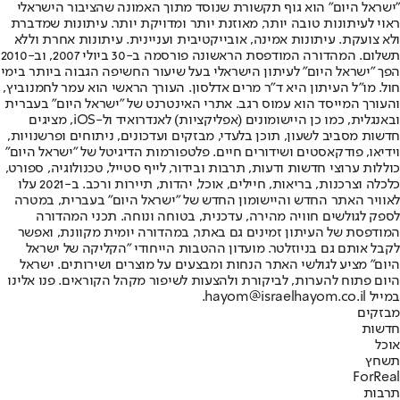
"ישראל היום" הוא גוף תקשורת שנוסד מתוך האמונה שהציבור הישראלי
ראוי לעיתונות טובה יותר, מאוזנת יותר ומדויקת יותר. עיתונות שמדברת
ולא צועקת. עיתונות אמינה, אובייקטיבית ועניינית. עיתונות אחרת וללא
תשלום. המהדורה המודפסת הראשונה פורסמה ב-30 ביולי 2007, וב-2010
הפך "ישראל היום" לעיתון הישראלי בעל שיעור החשיפה הגבוה ביותר בימי
חול. מו"ל העיתון היא ד"ר מרים אדלסון. העורך הראשי הוא עמר לחמנוביץ,
והעורך המייסד הוא עמוס רגב. אתרי האינטרנט של "ישראל היום" בעברית
ובאנגלית, כמו כן היישומונים (אפליקציות) לאנדרואיד ול-iOS, מציגים
חדשות מסביב לשעון, תוכן בלעדי, מבזקים ועדכונים, ניתוחים ופרשנויות,
וידיאו, פודקאסטים ושידורים חיים. פלטפורמות הדיגיטל של "ישראל היום"
כוללות ערוצי חדשות ודעות, תרבות ובידור, לייף סטייל, טכנולוגיה, ספורט,
כלכלה וצרכנות, בריאות, חיילים, אוכל, יהדות, תיירות ורכב. ב-2021 עלו
לאוויר האתר החדש והיישומון החדש של "ישראל היום" בעברית, במטרה
לספק לגולשים חוויה מהירה, עדכנית, בטוחה ונוחה. תכני המהדורה
המודפסת של העיתון זמינים גם באתר, במהדורה יומית מקוונת, ואפשר
לקבל אותם גם בניוזלטר. מועדון ההטבות הייחודי "הקליקה של ישראל
היום" מציע לגולשי האתר הנחות ומבצעים על מוצרים ושירותים. ישראל
היום פתוח להערות, לביקורת ולהצעות לשיפור מקהל הקוראים. פנו אלינו
במייל hayom@israelhayom.co.il.
מבזקים
חדשות
אוכל
תשחץ
ForReal
תרבות