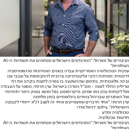
הגיבורים של מארוול: "המהנדסים הישראלים מפתחים את תשתיות ה-AI
העולמיות"
ענקית הטכנולוגיה האמריקנית עברה בשנים האחרונות טרנספורמציה
דרמטית: מפיתוח רכיבי אלקטרוניקה צרכנית להתבססות על שבבי ענן
ובינה מלאכותית, בתחום שההשקעה בו צפויה לחצות בקרוב את רף
טריליון הדולר לשנה • מנכ״ל המרכז בישראל, ערן חרותי, מספר על העבודה
מול לקוחות ענק כמו אמזון, מיקרוסופט, גוגל ומטא בשוק היפר-תחרותי
ועל האתגרים שבניהול צוותים בינלאומיים בזמן מלחמה
ערן חרותי. "אחד הדברים שמעסיקים אותי זה לעצב דנ"א ייחודי לקבוצה
הישראלית". צילום: דניאל אדרי
טכנולוגיה ומדע
חדשות טכנולוגיה
הגיבורים של מארוול: "המהנדסים הישראלים מפתחים את תשתיות ה-AI
העולמיות"