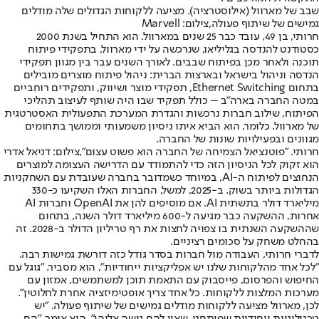
שבב של מארוול (אילוסטרציה). מציעה ללקוחות הגדולים שלה מודלים
גמישים של שיתוף פעולה,צילום: Marvell
חרותי, בן 49, עובד כבר 25 שנים במארוול. הוא התחיל בשנת 2000
כסטודנט להנדסה בגליליאו, שנרכשה על ידי מארוול, בתפקידי פיתוח
תוכנה ולאחר מכן בפיתוח שבבים. לאורך השנים עבר בין מגוון תפקידי
הנדסה וניהול בישראל ובארצות הברית: ניהול פיתוח מוצרים מובילים
בתחום Ethernet Switching, תפקידי מוצר ושיווק, ותפקידים רוחביים
במטה החברה בארה״ב – כולל תפקיד שבו היה שותף לעיצוב תהליכי
הפיתוח, שילוב חברות נרכשות והגדרת המערכת התפעולית האסטרטגית
של מארוול. כלומר, הוא הביא איתו ניסיון משמעותי וממושך בתחומים
מגוונים ובפעילויות שונות של החברה.
חרותי. "פוטנציאל הצמיחה של החברה הוא פשוט עצום",צילום: דניאל אדרי
הוא זקוק לכל הניסיון הזה כדי להתמודד עם הדרישה העצומה למוצרים
הנחוצים לפיתוח ה-AI, במיוחד כשמדובר בחברה שעובדת עם השחקניות
הגדולות ביותר בשוק. ב-2025, למשל, החברות האלו השקיעו כ-330
מיליארד דולר בתשתית AI. אם מוסיפים להן את OpenAI וחברות AI
אחרות, ההשקעה כבר מגיעה ל-600 מיליארד דולר השנה, בתחום
שההשקעה השנתית בו צפויה לחצות את רף טריליון הדולר ב-2028. זה
בהחלט משחק על סכומים רציניים.
לדברי חרותי, העבודה מול חברות בסדר גודל כזה דורשת גמישות רבה.
"לכל אחד מהלקוחות שלנו יש אפליקציות ייחודיות", הוא מסביר. "גוגל עם
החיפוש והפרסום, פייסבוק עם התאמת תוכן למשתמשים, אמזון עם
מערכות המלצות ללקוחות. כל אחד צריך אופטימיזציה אחרת לחלוטין".
לכן, מארוול מציעה ללקוחות מודלים גמישים של שיתוף פעולה. "יש
טכנולוגיות ייחודיות שפיתחנו, שאין להם גישה אליהן", הוא אומר. "הם