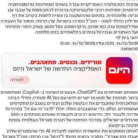
ענקית הטכנולוגיה האמריקנית עברה בשנים האחרונות טרנספורמציה
דרמטית: מפיתוח רכיבי אלקטרוניקה צרכנית להתבססות על שבבי ענן
ובינה מלאכותית, בתחום שההשקעה בו צפויה לחצות בקרוב את רף
טריליון הדולר לשנה • מנכ״ל המרכז בישראל, ערן חרותי, מספר על העבודה
מול לקוחות ענק כמו אמזון, מיקרוסופט, גוגל ומטא בשוק היפר-תחרותי
ועל האתגרים שבניהול צוותים בינלאומיים בזמן מלחמה
רועי בית לוי
14/12/2025, 12:52
,עודכן
14/12/2025, 15:40
0
השמעה
כשאתם משוחחים עם ChatGPT, מבצעים משימה ב-Copilot, משתמשים
ביוצר תמונות של מטא או יוצרים וידאו עם גוגל AI סטודיו, מודלי הבינה
המלאכותית שמעבדים את הבקשה שלכם נעזרים בשבבים מתקדמים
ועוצמתיים. אולם, כדי שהשבבים האלה יוכלו "לדבר זה עם זה" במהירות
אדירה ולעבוד יחד, נדרשים רכיבים תקשורת שאותם מפתחים כ-500
מהנדסים ישראלים במרכזי הפיתוח של חברת מארוול העולמית בפתח
תקווה וביקנעם.
"אנחנו מספקים את התשתית הנחוצה לחברות AI כדי שהמוצרים שלהן
יעבדו כמו שצריך", מסביר בראיון מיוחד ל"היום" ערן חרותי, מנכ"ל מארוול