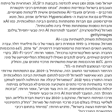
ישראל מאז 2024 וסגן נשיא להנדסה בקבוצת ה־VLSI, האחראית על פיתוח
השבבים בישראל ובמדינות נוספות. "אנחנו מפתחים רכיבי תקשורת
מורכבים - סוויצ'ים ומעבדי AI שמותאמים אישית ללקוחות ספציפיים,
שכוללים גם את ארבעת ה-Hyperscalers הגדולים: אמזון, גוגל, מטא
ומיקרוסופט, וגם חברות מתפתחות בתחום הבינה המלאכותית, כמו xAI
וחברות נוספות שמפתחות מודלי בינה מלאכותית".
מארוול (אילוסטרציה). "המעבר לפתרונות AI היה טבעי יחסית",צילום:
gettyimages
מקונסולות משחק לתשתיות ענן ו-AI
מארוול, שנוסדה ב-1995 ונסחרת כיום בשווי של כ-74 מיליארד דולר, עברה
בתשע השנים האחרונות טרנספורמציה דרמטית. "עד 2016, 66% מהכנסות
החברה הגיעו מאלקטרוניקה צרכנית", מספר חרותי. "רכיבי Wi-Fi, בקרי
דיסקים קשיחים, צ'יפים לנתבים ואפילו לקונסולת הפלייסטיישן של סוני.
היום, 80% מההכנסות מגיעות מתשתיות מרכזי נתונים ענן, והחלק
הצרכני הצטמצם לפחות מ-5%".
ההימור האסטרטגי החשוב הזה, שהתחיל ב-2009, עם התפתחות שירותי
הענן, הוא שאיפשר למארוול להיכנס לתחום תשתיות הבינה המלאכותית
כשזה התפרץ בסוף 2022. "כשמארוול קיבלה את ההחלטה להפוך לשחקן
מרכזי בתשתיות מרכזי נתונים והשקיעה סכומים לא מבוטלים בפיתוח
יכולות טכנולוגיות מתאימות, זה היה צעד מכריע", אומר חרותי, "ובזכות
המהלך הזה, המעבר לפתרונות AI היה אז טבעי יחסית".
מרכז הפיתוח הישראלי, שהוקם ב-2000 עם רכישת חברת גליליאו, הפך
לשלישי בגודלו בעולם מבין מרכזי הפיתוח של מארוול. "החלק הדומיננטי
של הפיתוח נעשה בישראל", מדגיש חרותי, "במיוחד בתחום רכיבי
התקשורת המורכבים".