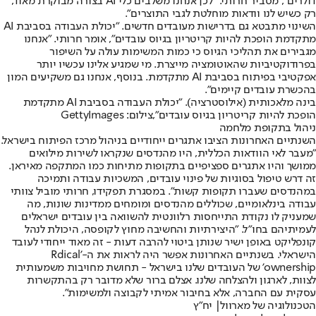
דולרים", מסביר חרותי. "לכן אנחנו משלבים כלי AI בצורה מבוקרת מאוד,
רק כשיש לנו וודאות מוחלטת לגבי התוצרים".
השינוי מתבטא גם בדרישות מעובדים חדשים. "יכולת העבודה בסביבת AI
מתקדמת הופכת להיות קריטריון בגיוס עובדים", אומר חרותי. "אנחנו
מגבירים את תהליכי הגיוס כי כמות המשימות עולה על השיפור
בפרודוקטיביות שהאוטומציה מייצרת. מי שמגיע אלינו עכשיו יותר
אפקטיבי בפיתוח בסביבת AI מתקדמת. בנוסף, אנחנו גם משקיעים המון
בהכשרת עובדים קיימים".
בינה מלאכותית (אילוסטרציה). "יכולת העבודה בסביבת AI מתקדמת
הופכת להיות קריטריון בגיוס עובדים",צילום: GettyImages
ניהול בתקופת מלחמה
השנתיים האחרונות הציבו אתגרים ייחודיים בניהול מרכז הפיתוח בישראל.
"מעבר לאי הוודאות הכללית, היו מהנדסים שנקראו לשירות מילואים
ממושך והיו אתגרים ספציפיים בתקופות מתיחות כמו המתקפה מאיראן.
זה דרש טיפול בסוגיות של פינוי עובדים, המשכיות עבודה ותמיכה
במהנדסים שעברו תקופות קשות". במסגרת תפקידו, חרותי מוביל צוותי
עבודה בינלאומיים, שכוללים מהנדסים ומומחים ממדינות שונות, מה
שמעניק לו נקודת התייחסות רלוונטית להשוואה בין עובדים ישראלים
לעמיתיהם בחו"ל. "היצירתיות והחשיבה מחוץ לקופסה, היכולת לנהל
קונפליקט באופן ישיר שנותן ביטוי להרבה דעות - זה מאוד ייחודי לעובד
הישראלי. בשנתיים האחרונות אפשר היה לראות את ה-'Rdical
ownership' של העובדים שלנו בישראל - תחושת מחויבות משמעותית
לצוות, לארגון ולהצלחה שלנו. אצלם ברור שלא מדובר רק בהתקשרות
עסקית עם החברה, אלא בחיבור אמיתי לקבוצה ולמשימות".
הטכנולוגיה של מארוול| יח"ץ