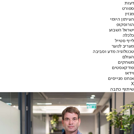
דעות
ספורט
מגזין
העיתון היומי
הורוסקופ
ישראל השבוע
כלכלה
לייף סטייל
מעריב לנוער
טכנולוגיה מדע וסביבה
העולם
משחקים
פודקאסטים
וידאו
אנחנו מגייסים
X
שיתוף כתבה