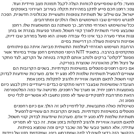
מועד; כלים שמסייעים לכוחות הצלה לקבל תמונת מצב מיידית ועוד.
צפו: רחפן חכם סייע לתקן במהירות תקלה בעירוב העירוני באופקים
ישראל, עם שילוב של תשתיות צפופות ו
תעשיית טכנולוגיה חדשנית
, הפכה
למגרש ניסויים שבו השימושים האלו הולכים ומתרחבים.
ככל שהשימוש האזרחי מתרחב, כך משתנה גם המשמעות שלו. רחפן
שמבצע סיורי תשתית לאורך קווי חשמל, מאתר פגיעות בצנרת או בוחן
גגות אחרי סערה כבר אינו כלי עבודה פשוט. הוא פועל במרחב שבו דיוק,
אמינות ורציפות פעולה הן דרישות בסיס.
הרחבת השימוש האזרחי לעולמות התשתית מביאה איתה גם פיתוחים
מתקדמים בהרבה. בתאגיד NTT היפני מפתחים רחפן עמיד במיוחד אשר
מסוגל "לקלוט" ברקים ולנתב אותם לנקודה בטוחה על הקרקע, לצד מחקר
על ניצול חלק מהאנרגיה שנוצרת בפריקה.
אם כיום רחפנים מטפלים במשימות נקודתיות, בשנים הקרובות הם
עשויים להפעיל תשתיות שלמות ללא מגע יד אדם. מערכות שיודעות לבדוק
קווי חשמל, לתאם תנועה אווירית ולהגיב לתקלות בזמן אמת
העובדה שמשימות שבעבר דרשו מתקנים כבדים וייעודיים ניתן לבצע כיום
באמצעות רחפן יחיד, או מערך של רחפנים, מדגישה עד כמה הפלטפורמה
הזאת מתרחבת לתפקידים שעד לא מזמן נחשבו לא אפשריים לכלי טיס
מסוג זה.
כשיכולות כאלה מתגבשות, קל לדמיין לאן זה הולך. אם כיום רחפנים
מטפלים במשימות נקודתיות, בשנים הקרובות הם עשויים להפעיל
תשתיות שלמות ללא מגע יד אדם. מערכות שיודעות לבדוק קווי חשמל,
לתאם תנועה אווירית ולהגיב לתקלות בזמן אמת. זה כבר לא תסריט
עתידני, אלא המשך טבעי של מה שכבר קיים ומה שנמצא בפיתוח.
בהקשר הזה כדאי לשים לב למה שמתרחש ביפן, שמקדמת חזון של ניידות