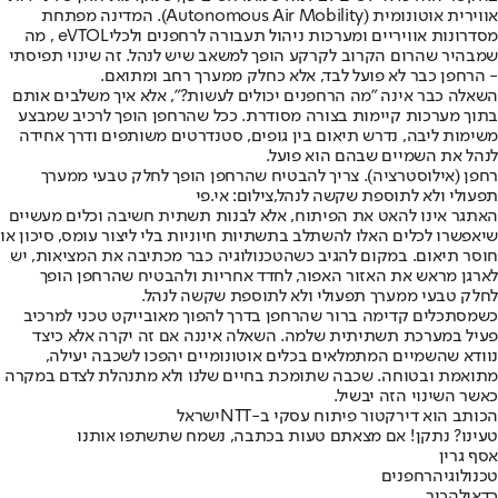
אווירית אוטונומית (Autonomous Air Mobility). המדינה מפתחת
מסדרונות אוויריים ומערכות ניהול תעבורה לרחפנים ולכליeVTOL , מה
שמבהיר שהרום הקרוב לקרקע הופך למשאב שיש לנהל. זה שינוי תפיסתי
- הרחפן כבר לא פועל לבד, אלא כחלק ממערך רחב ומתואם.
השאלה כבר אינה "מה הרחפנים יכולים לעשות?", אלא איך משלבים אותם
בתוך מערכות קיימות בצורה מסודרת. ככל שהרחפן הופך לרכיב שמבצע
משימות ליבה, נדרש תיאום בין גופים, סטנדרטים משותפים ודרך אחידה
לנהל את השמיים שבהם הוא פועל.
רחפן (אילוסטרציה). צריך להבטיח שהרחפן הופך לחלק טבעי ממערך
תפעולי ולא לתוספת שקשה לנהל,צילום: אי.פי
האתגר אינו להאט את הפיתוח, אלא לבנות תשתית חשיבה וכלים מעשיים
שיאפשרו לכלים האלו להשתלב בתשתיות חיוניות בלי ליצור עומס, סיכון או
חוסר תיאום. במקום להגיב כשהטכנולוגיה כבר מכתיבה את המציאות, יש
לארגן מראש את האזור האפור, לחדד אחריות ולהבטיח שהרחפן הופך
לחלק טבעי ממערך תפעולי ולא לתוספת שקשה לנהל.
כשמסתכלים קדימה ברור שהרחפן בדרך להפוך מאובייקט טכני למרכיב
פעיל במערכת תשתיתית שלמה. השאלה איננה אם זה יקרה אלא כיצד
נוודא שהשמיים המתמלאים בכלים אוטונומיים יהפכו לשכבה יעילה,
מתואמת ובטוחה. שכבה שתומכת בחיים שלנו ולא מתנהלת לצדם במקרה
כאשר השינוי הזה יבשיל.
הכותב הוא דירקטור פיתוח עסקי ב-
NTT
ישראל
טעינו? נתקן! אם מצאתם טעות בכתבה, נשמח שתשתפו אותנו
אסף גרין
טכנולוגיה
רחפנים
כדאי
להכיר