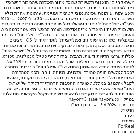
"ישראל היום" הוא גוף תקשורת שנוסד מתוך האמונה שהציבור הישראלי
ראוי לעיתונות טובה יותר, מאוזנת יותר ומדויקת יותר. עיתונות שמדברת
ולא צועקת. עיתונות אמינה, אובייקטיבית ועניינית. עיתונות אחרת וללא
תשלום. המהדורה המודפסת הראשונה פורסמה ב-30 ביולי 2007, וב-2010
הפך "ישראל היום" לעיתון הישראלי בעל שיעור החשיפה הגבוה ביותר בימי
חול. מו"ל העיתון היא ד"ר מרים אדלסון. העורך הראשי הוא עמר לחמנוביץ,
והעורך המייסד הוא עמוס רגב. אתרי האינטרנט של "ישראל היום" בעברית
ובאנגלית, כמו כן היישומונים (אפליקציות) לאנדרואיד ול-iOS, מציגים
חדשות מסביב לשעון, תוכן בלעדי, מבזקים ועדכונים, ניתוחים ופרשנויות,
וידיאו, פודקאסטים ושידורים חיים. פלטפורמות הדיגיטל של "ישראל היום"
כוללות ערוצי חדשות ודעות, תרבות ובידור, לייף סטייל, טכנולוגיה, ספורט,
כלכלה וצרכנות, בריאות, חיילים, אוכל, יהדות, תיירות ורכב. ב-2021 עלו
לאוויר האתר החדש והיישומון החדש של "ישראל היום" בעברית, במטרה
לספק לגולשים חוויה מהירה, עדכנית, בטוחה ונוחה. תכני המהדורה
המודפסת של העיתון זמינים גם באתר, במהדורה יומית מקוונת, ואפשר
לקבל אותם גם בניוזלטר. מועדון ההטבות הייחודי "הקליקה של ישראל
היום" מציע לגולשי האתר הנחות ומבצעים על מוצרים ושירותים. ישראל
היום פתוח להערות, לביקורת ולהצעות לשיפור מקהל הקוראים. פנו אלינו
במייל hayom@israelhayom.co.il.
יום שבת, 6.6.2026
כ"א בסיון תשפ"ו
חדשות
דעות
ספורט
ForReal
תרבות ובידור