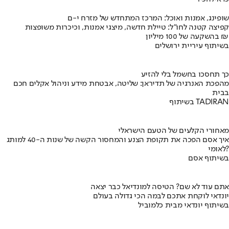
שופינג, אמנות ואוכל: המרכז המתחדש של מזרח י-ם
קפיצה קטנה לחו"ל: טיילת חדשה, מיצגי אמנות, וכיכרות משופצות
בהשקעה של 100 מיליון ₪
בשיתוף עיריית ירושלים
כך תחסכו בחשמל בלי להזיע
מהפכת האנרגיה של תדיראן: שליטה, אבטחת מידע וניהול אקלים חכם
בבית
בשיתוף TADIRAN
מאחורי הקלעים של הטעם הישראלי
איך אסם הפכה את תקופת הצנע והמחסור הקשה של שנות ה-40 למותג
לאומי?
בשיתוף אסם
אתם עוד לא שם? הטיסה למונדיאל כבר יצאה
יונדאי לוקחת אתכם לבמה הכי גדולה בעולם
בשיתוף יונדאי מבית כלמוביל