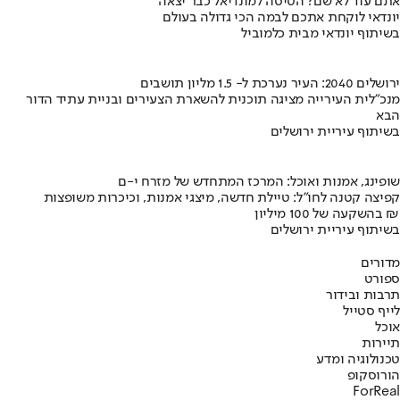
אתם עוד לא שם? הטיסה למונדיאל כבר יצאה
יונדאי לוקחת אתכם לבמה הכי גדולה בעולם
בשיתוף יונדאי מבית כלמוביל
ירושלים 2040: העיר נערכת ל- 1.5 מליון תושבים
מנכ"לית העירייה מציגה תוכנית להשארת הצעירים ובניית עתיד הדור
הבא
בשיתוף עיריית ירושלים
שופינג, אמנות ואוכל: המרכז המתחדש של מזרח י-ם
קפיצה קטנה לחו"ל: טיילת חדשה, מיצגי אמנות, וכיכרות משופצות
בהשקעה של 100 מיליון ₪
בשיתוף עיריית ירושלים
מדורים
ספורט
תרבות ובידור
לייף סטייל
אוכל
תיירות
טכנולוגיה ומדע
הורוסקופ
ForReal