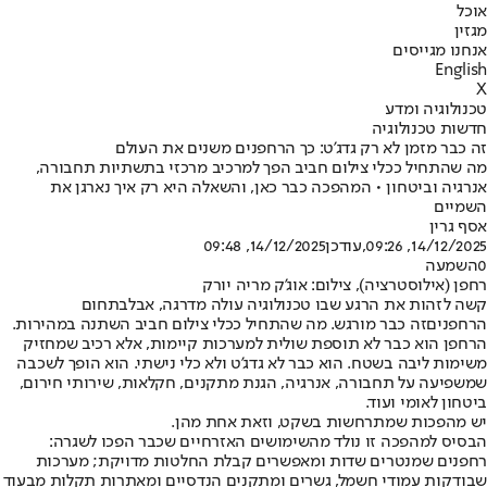
אוכל
מגזין
אנחנו מגייסים
English
X
טכנולוגיה ומדע
חדשות טכנולוגיה
זה כבר מזמן לא רק גדג'ט: כך הרחפנים משנים את העולם
מה שהתחיל ככלי צילום חביב הפך למרכיב מרכזי בתשתיות תחבורה,
אנרגיה וביטחון • המהפכה כבר כאן, והשאלה היא רק איך נארגן את
השמיים
אסף גרין
14/12/2025, 09:26
,עודכן
14/12/2025, 09:48
0
השמעה
רחפן (אילוסטרציה), צילום: אוג'ק מריה יורק
קשה לזהות את הרגע שבו טכנולוגיה עולה מדרגה, אבל
בתחום
הרחפנים
זה כבר מורגש. מה שהתחיל ככלי צילום חביב השתנה במהירות.
הרחפן הוא כבר לא תוספת שולית למערכות קיימות, אלא רכיב שמחזיק
משימות ליבה בשטח. הוא כבר לא גדג'ט ולא כלי נישתי. הוא הופך לשכבה
שמשפיעה על תחבורה, אנרגיה, הגנת מתקנים, חקלאות, שירותי חירום,
ביטחון לאומי ועוד.
יש מהפכות שמתרחשות בשקט, וזאת אחת מהן.
הבסיס למהפכה זו נולד מהשימושים האזרחיים שכבר הפכו לשגרה:
רחפנים שמנטרים שדות ומאפשרים קבלת החלטות מדויקת; מערכות
שבודקות עמודי חשמל, גשרים ומתקנים הנדסיים ומאתרות תקלות מבעוד