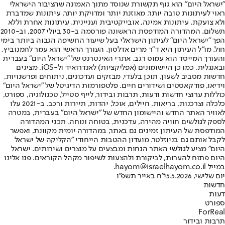
"ישראל היום" הוא גוף תקשורת שנוסד מתוך האמונה שהציבור הישראלי
ראוי לעיתונות טובה יותר, מאוזנת יותר ומדויקת יותר. עיתונות שמדברת
ולא צועקת. עיתונות אמינה, אובייקטיבית ועניינית. עיתונות אחרת וללא
תשלום. המהדורה המודפסת הראשונה פורסמה ב-30 ביולי 2007, וב-2010
הפך "ישראל היום" לעיתון הישראלי בעל שיעור החשיפה הגבוה ביותר בימי
חול. מו"ל העיתון היא ד"ר מרים אדלסון. העורך הראשי הוא עמר לחמנוביץ,
והעורך המייסד הוא עמוס רגב. אתרי האינטרנט של "ישראל היום" בעברית
ובאנגלית, כמו כן היישומונים (אפליקציות) לאנדרואיד ול-iOS, מציגים
חדשות מסביב לשעון, תוכן בלעדי, מבזקים ועדכונים, ניתוחים ופרשנויות,
וידיאו, פודקאסטים ושידורים חיים. פלטפורמות הדיגיטל של "ישראל היום"
כוללות ערוצי חדשות ודעות, תרבות ובידור, לייף סטייל, טכנולוגיה, ספורט,
כלכלה וצרכנות, בריאות, חיילים, אוכל, יהדות, תיירות ורכב. ב-2021 עלו
לאוויר האתר החדש והיישומון החדש של "ישראל היום" בעברית, במטרה
לספק לגולשים חוויה מהירה, עדכנית, בטוחה ונוחה. תכני המהדורה
המודפסת של העיתון זמינים גם באתר, במהדורה יומית מקוונת, ואפשר
לקבל אותם גם בניוזלטר. מועדון ההטבות הייחודי "הקליקה של ישראל
היום" מציע לגולשי האתר הנחות ומבצעים על מוצרים ושירותים. ישראל
היום פתוח להערות, לביקורת ולהצעות לשיפור מקהל הקוראים. פנו אלינו
במייל hayom@israelhayom.co.il.
יום שלישי, 5.5.2026
י"ח באייר תשפ"ו
חדשות
דעות
ספורט
ForReal
תרבות ובידור