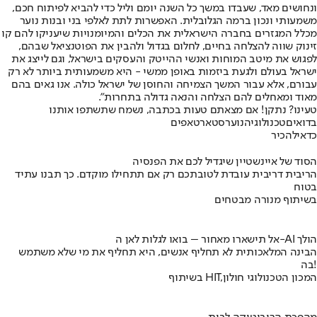
ונחושים מאד, שעבדו במשך כל השנה יומם וליל כדי להביא לפיתוח חכם,
משמעותי ונכון ברמה הגלובלית. האפשרות לתת לאלפי בני ובנות נוער
מכלל המגזרים בחברה הישראלית את הכלים והמיומנויות שיעניקו להם קו
זינוק שווה להצלחה בחיים, לחלום בגדול ולהבין את הפוטנציאל שבהם,
לפגוש את מיטב המוחות ואנשי ההייטק והעסקים בישראל, וגם לייצג את
ישראל בעולם ולגעת ביזמות באופן ממשי - היא משמעותית ביותר לא רק
עבורם, אלא עבור המשך הצמיחה והחוסן של ישראל כולה. אנו גאים בהם
מאוד ומאחלים להם הצלחה והנאה גדולה בתחרות".
טעינו? נתקן! אם מצאתם טעות בכתבה, נשמח שתשתפו אותנו
בדואים
טכנולוגיה
נוער
סטארטאפים
כדאי
להכיר
הסוד של איינשטיין שיגדיל לכם את הפנסיה
הריבית דריבית עובדת לטובתכם רק אם תתחילו מוקדם. כך תבנו עתיד
בטוח
בשיתוף מנורה מבטחים
אל תישארו מאחור – בואו לגלות לאן ה-AI הולך
הבינה המלאכותית לא תחליף אנשים, היא תחליף את מי שלא משתמש
בה!
בשיתוף HIT,המכון הטכנולוגי חולון