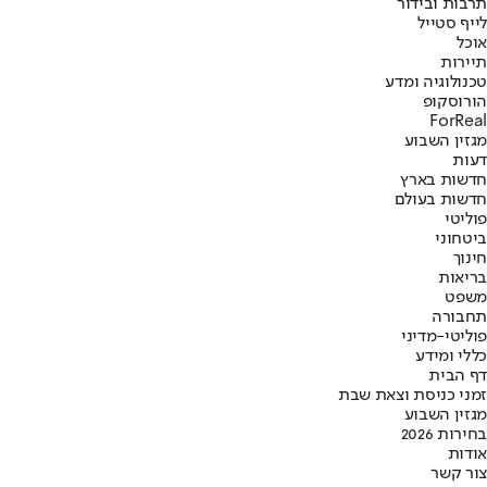
תרבות ובידור
לייף סטייל
אוכל
תיירות
טכנולוגיה ומדע
הורוסקופ
ForReal
מגזין השבוע
דעות
חדשות בארץ
חדשות בעולם
פוליטי
ביטחוני
חינוך
בריאות
משפט
תחבורה
פוליטי-מדיני
כללי ומידע
דף הבית
זמני כניסת וצאת שבת
מגזין השבוע
בחירות 2026
אודות
צור קשר