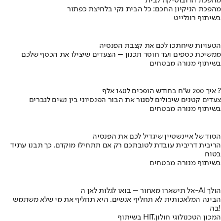
מהפכת הרובוטיקה לבית
מהפכת הניקיון החכם: כל הבית נקי בלחיצת כפתור
בשיתוף רונלייט
הטעויות שיחתכו לכם את קצבת הפנסיה
ממשיכת כספים ועד חוסר תכנון – הצעדים שיצילו את הכסף שלכם
בשיתוף מנורה מבטחים
איך 200 ש"ח בחודש הופכים ל140 אלף ?
צעדים קטנים שיכולים לסגור את הבור הפנסיוני בין נשים לגברים
בשיתוף מנורה מבטחים
הסוד של איינשטיין שיגדיל לכם את הפנסיה
הריבית דריבית עובדת לטובתכם רק אם תתחילו מוקדם. כך תבנו עתיד
בטוח
בשיתוף מנורה מבטחים
אל תישארו מאחור – בואו לגלות לאן ה-AI הולך
הבינה המלאכותית לא תחליף אנשים, היא תחליף את מי שלא משתמש
בה!
בשיתוף HIT,המכון הטכנולוגי חולון