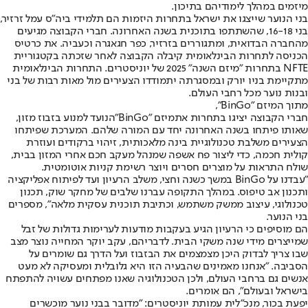
מיזמים במהלך לימודיהם בתיכון.
בני הנוער שייצגו את ישראל בתחרות היזמות הם תלמידי ביה"ס עמל זרזיר,
בני 16-18, שהשתתפו בתוכנית בשנה האחרונה. חברי הקבוצה מגיעים
מהחברה הבדואית, ומתגוררים בזרזיר, כפר חגאגרה וכעביה. את כרטיס
הכניסה לתחרות הבינלאומית קיבלה הקבוצה לאחר שזכתה בקטגוריית
NFTE בתחרות "מיזם השנה" 2025 של יוניסטרים. התחרות הבינלאומית
מתקיימת בניו יורק ובמסגרתה יתמודדו הצעירים מול מאות רבות של בני
ובנות נוער מכל רחבי העולם.
מתוך המיזם "BinGo",
חברי הקבוצה יציגו בתחרות את
מיזם "BinGo"
הנועד למנוע בזבוז מזון,
שאותו פיתחו בשנה האחרונה יחד עם המורה שלהם. המערכת שפיתחו
הצעירים משלבת טכנולוגיית בינה מלאכותית, זיהוי ברקודים ועוזרת
קולית חכמה, כדי ליצור פח אשפה שמנהל מעקב חכם אחרי המזון בבית,
שולח התראות על מוצרים חסרים ויוצר רשימת קניות אוטומטית.
"עבדנו על BinGo במשך כשנה וחצי, משלב הרעיון ועד לפיתוח אפליקציה
ותכנון אב טיפוס. במהלך התקופה עברנו שלבים של מחקר שוק, תכנון
טכנולוגי, עיצוב ממשק משתמש, וכתיבת תוכנית עסקית מלאה", מספרים
בני הנוער.
הם מוסיפים כי הרעיון הגיע בעקבות מודעות לערימות גדולות של זבל
שמייצרים מידי שנה משקי הבית. לדבריהם, עקב יוקר המחייה נוצר מצב
שבו צריך לבדוק היכן מצמצמים את הבזבוז ועל הדרך גם שומרים על
הסביבה. "אנחנו מאמינים שהבעיה הזו היא גלובלית ומעסיקה לא מעט
אנשים גם ברחבי העולם, ולכן הטכנולוגיה שאנו מפתחים עשויה להתפתח
בישראל ובעולם", הם אומרים.
יפעת בכור, מנכ"לית עמותת יוניסטרים: "מדובר בבני נוער מוכשרים