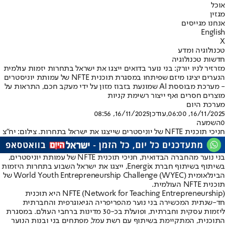
אוכל
מגזין
אנחנו מגייסים
English
X
טכנולוגיה ומדע
חדשות טכנולוגיה
מזרזיר לניו יורק: בני נוער בדואים ייצגו את ישראל בתחרות יזמות עולמית
הנערים יציגו מיזם שפיתחו במסגרת תוכנית NFTE של עמותת יוניסטרים
- מערכת מבוססת AI שמונעת בזבוז מזון על ידי מעקב חכם, התראות על
מוצרים חסרים ואף ייצור רשימת קניות
מערכת היום
16/11/2025, 06:00
,עודכן
16/11/2025, 08:56
0
השמעה
חניכי תוכנית NFTE של יוניסטרים שייצגו את ישראל בתחרות. צילום: יח"צ
בני נוער מהחברה הבדואית, חניכי תוכנית NFTE של עמותת יוניסטרים,
בשיתוף בשיתוף חברת Energix, ייצגו את ישראל השבוע בתחרות היזמות
הבינלאומית World Youth Entrepreneurship Challenge (WYEC) של
תוכנית NFTE העולמית.
NFTE (Network for Teaching Entrepreneurship) היא תוכנית
חד-שנתית המכשירה בני נוער מהפריפריה הגיאוגרפית והחברתית
ליזמות עסקית וחברתית, ופועלת בכ-30 מדינות ברחבי העולם. במסגרת
התוכנית, המתקיימת בשיתוף עם רשת עמל, מפתחים בני ובנות הנוער