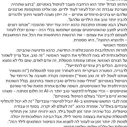
החזון הגדול יותר הוא הרחבה מעבר לטיפול באוטיזם. "ברגע שתהיה
מערכת עובדת זה יוכל לעזור לעוד ילדים. פנו אלינו ממקומות וארגונים
שלהם יש צרכים מיוחדים אחרים - זה ייתן מענה לאנשי חינוך ולהורים
להבין יותר טוב את הילדים שלהם".
השלב הבא שאותו מתכננת כהנא יהיה עוד יותר מהפכני: "אנחנו רוצים
להגיע למצב שהאוטיסטים עצמם ישתמשו בכלי הזה - שהם יוכלו לעזור
לעצמם להבין את עצמם - את הרגשות התחושות את הכל, את המחשבות
- ולהוציא החוצה", היא מספרת.
הממד האנושי
למרות ההתלהבות מהטכנולוגיה החדשה, כהנא מדגישה שהבינה
המלאכותית לא באה להחליף את הקשר האנושי. "זה טוב, אבל צריך לשמור
על הגורם האנושי. אנחנו עמותה מטפלת, זה אדם לאדם, שום כלי לא נמצא
ביניהם. הכלים רק עוזרים להתייעל".
לדבריה, המטרה העיקרית היא לשחרר זמן פנוי למטפלות ("זה משאיר
אותנו לטפל. לנו זה טוב מאוד") ומוסיפה נקודה חשובה על הייחוד של
הטיפול באוטיזם: "מודלי שפה גדולים טובין מאוד בתרגום. בגלל השונות
הנוירולוגית של האוטיסטים, השפה שלהם אחרת מזאת של מי שאינם
אוטיסטים - וכדי שנצליח לתקשר טוב יותר ה-AI זה חלום ומתנה - משהו
שהוא 'גיים צ'יינג'ר' בעולם הטיפול באוטיזם".
ומה לגבי החשש ששימוש ב-AI יוביל לפיטורי עובדים? "זה לא יכול להחליף
עובדים באלו"ט", אומרת כהנא. "זה לעולם לא יקרה. בסוף זו עבודה
טיפולית. ככל שיהיה יותר זמן לטפל בילד, הוא ירוויח יותר. אין תחליף
למטפלת שקוראת בעצמה סיפור לילד, אבל הבינה המלאכותית יכולה
לפנות לה יותר זמן או לעזור לה למצוא את הסיפור המתאים לילד הזה".
פעילות של אלו"ט,צילום: שלומי מזרחי