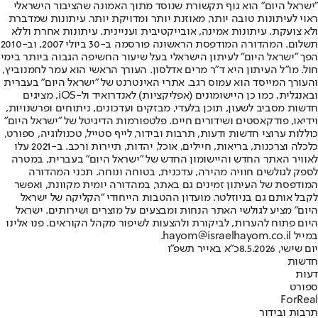
"ישראל היום" הוא גוף תקשורת שנוסד מתוך האמונה שהציבור הישראלי
ראוי לעיתונות טובה יותר, מאוזנת יותר ומדויקת יותר. עיתונות שמדברת
ולא צועקת. עיתונות אמינה, אובייקטיבית ועניינית. עיתונות אחרת וללא
תשלום. המהדורה המודפסת הראשונה פורסמה ב-30 ביולי 2007, וב-2010
הפך "ישראל היום" לעיתון הישראלי בעל שיעור החשיפה הגבוה ביותר בימי
חול. מו"ל העיתון היא ד"ר מרים אדלסון. העורך הראשי הוא עמר לחמנוביץ,
והעורך המייסד הוא עמוס רגב. אתרי האינטרנט של "ישראל היום" בעברית
ובאנגלית, כמו כן היישומונים (אפליקציות) לאנדרואיד ול-iOS, מציגים
חדשות מסביב לשעון, תוכן בלעדי, מבזקים ועדכונים, ניתוחים ופרשנויות,
וידיאו, פודקאסטים ושידורים חיים. פלטפורמות הדיגיטל של "ישראל היום"
כוללות ערוצי חדשות ודעות, תרבות ובידור, לייף סטייל, טכנולוגיה, ספורט,
כלכלה וצרכנות, בריאות, חיילים, אוכל, יהדות, תיירות ורכב. ב-2021 עלו
לאוויר האתר החדש והיישומון החדש של "ישראל היום" בעברית, במטרה
לספק לגולשים חוויה מהירה, עדכנית, בטוחה ונוחה. תכני המהדורה
המודפסת של העיתון זמינים גם באתר, במהדורה יומית מקוונת, ואפשר
לקבל אותם גם בניוזלטר. מועדון ההטבות הייחודי "הקליקה של ישראל
היום" מציע לגולשי האתר הנחות ומבצעים על מוצרים ושירותים. ישראל
היום פתוח להערות, לביקורת ולהצעות לשיפור מקהל הקוראים. פנו אלינו
במייל hayom@israelhayom.co.il.
יום שישי, 8.5.2026
כ"א באייר תשפ"ו
חדשות
דעות
ספורט
ForReal
תרבות ובידור