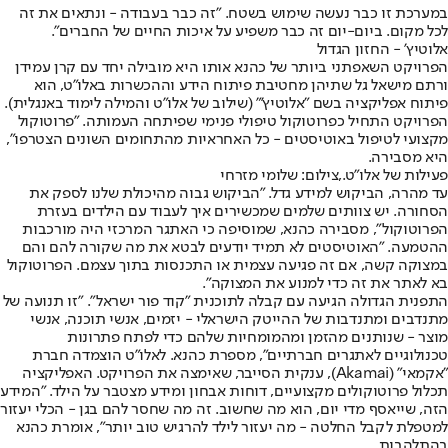
במערכת זו כבר נעשה שימוש בשטח. "זה כבר בעבודה - ונתאים את זה
לכל מקום. ביום-יום זה כבר משפיע על איכות החיים של החברים".
אלוטיץ' - החזון הגדול
הפרויקט השאפתני ביותר של כהנא אותו היא מובילה יחד עם קרן עמידן
ורתם מישאל גל שתיהן מחטיבת פיתוח הידע וההכשרות באלו"ט, הוא
פיתוח אפליקציה בשם "אלוטיץ'" (שילוב של אלו"ט והמילה לימוד באנגלית).
הפרויקט התחיל כפרוטוקול טיפולי פנימי שפיתחה העמותה. "פרוטוקול
מקצועי לטיפול באוטיסטים - כל האחראיות מהתחומים השונים הצטרפו",
היא מסבירה.
פעילות של אלו"ט.,צילום: שלומי מזרחי
עד מהרה, הביקוש למידע גדל. "הביקוש גבוה מהיכולת שלנו לספק את
הסחורה. יש צוותים שלמים שמכשירים איך לעבוד עם הילדים בעזרת
הפרוטוקול", מסבירה כהנא, שמוסיפה כי האתגר המרכזי היה מורכבות
ההטמעה. "האוטיסטים לא תמיד יודעים לבטא את מה שקורה להם והם
במצוקה קשה, אם זה פגיעה עצמית או התכנסות בתוך עצמם. הפרוטוקול
בא לאתר את זה כדי למנוע את המצוקה".
התפנית הגדולה הגיעה עם קבלה לתוכנית "קוד פור ישראל". "זו תנועה של
מתנדבים ומתנדבות של ההייטק הישראלי - יזמים, אנשי תוכנה, אנשי
מוצר - שנותנים מהזמן ומהמומחיות שלהם כדי לפתח פתרונות
טכנולוגיים לאתגרים חברתיים", מספרת כהנא. לאלו"ט הוצמדה חברת
"אקמאי" (Akamai), ענקית הסייבר, שאימצה את הפרויקט. האפליקציה
תכלול פרוטוקולים מקצועיים, דוחות אבחון ומידע מצטבר על הילד. "המידע
הזה, שייאסף מדי יום, הוא מה שחשוב. זה מה שחסר להם בגן - הכלי יעזור
למטפלת לקבל החלטה - מה יעזור לילד להרגיש טוב יותר", אומרת כהנא
בהתלהבות.