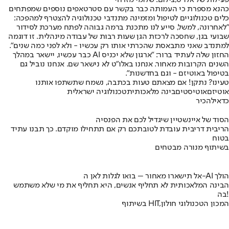
כהנא מספרת כי העמותה כבר בקשר עם סטרטאפים נוספים שמפתחים
כלים טכנולוגיים לטיפול ומזמינה מתנדבי טכנולוגיה להצטרף למהפכה:
"לאחרונה, למשל, סייע לנו מתכנת ברמה גבוהה לפתח מערכת לסידור
שבועי בגן, שחסכה לרכזת הגן שעות רבות של עבודה מינהלית. זו דוגמה
למתנדב שאני מתבאסת שהכרתי אותו רק עכשיו - ולא לפני כמה שנים".
החזון שלה לעתיד ברור: "ארגון שלא יכניס AI כבר עכשיו, יישאר במהלך
השנים הקרובות מאחור. אנחנו באלו"ט לא נישאר שם. אנחנו נוביל גם
בטיפול באוטיזם - וגם בחדשנות".
טעינו? נתקן! אם מצאתם טעות בכתבה, נשמח שתשתפו אותנו
אוטיזם
אוטיסטים
בינה מלאכותית
טכנולוגיה ישראלית
כדאי
להכיר
הסוד של איינשטיין שיגדיל לכם את הפנסיה
הריבית דריבית עובדת לטובתכם רק אם תתחילו מוקדם. כך תבנו עתיד
בטוח
בשיתוף מנורה מבטחים
אל תישארו מאחור – בואו לגלות לאן ה-AI הולך
הבינה המלאכותית לא תחליף אנשים, היא תחליף את מי שלא משתמש
בה!
בשיתוף HIT,המכון הטכנולוגי חולון