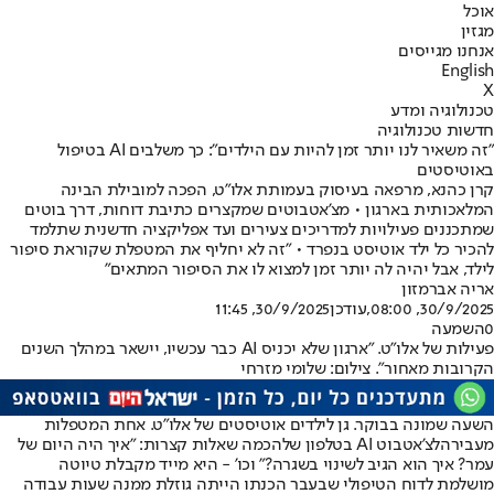
אוכל
מגזין
אנחנו מגייסים
English
X
טכנולוגיה ומדע
חדשות טכנולוגיה
"זה משאיר לנו יותר זמן להיות עם הילדים": כך משלבים AI בטיפול
באוטיסטים
קרן כהנא, מרפאה בעיסוק בעמותת אלו"ט, הפכה למובילת הבינה
המלאכותית בארגון • מצ'אטבוטים שמקצרים כתיבת דוחות, דרך בוטים
שמתכננים פעילויות למדריכים צעירים ועד אפליקציה חדשנית שתלמד
להכיר כל ילד אוטיסט בנפרד • "זה לא יחליף את המטפלת שקוראת סיפור
לילד, אבל יהיה לה יותר זמן למצוא לו את הסיפור המתאים"
אריה אברמזון
30/9/2025, 08:00
,עודכן
30/9/2025, 11:45
0
השמעה
פעילות של אלו"ט. "ארגון שלא יכניס AI כבר עכשיו, יישאר במהלך השנים
הקרובות מאחור". צילום: שלומי מזרחי
השעה שמונה בבוקר. גן לילדים אוטיסטים של אלו"ט. אחת המטפלות
מעבירה
לצ'אטבוט AI בטלפון שלה
כמה שאלות קצרות: "איך היה היום של
עמר? איך הוא הגיב לשינוי בשגרה?" וכו' - היא מייד מקבלת טיוטה
מושלמת לדוח הטיפולי שבעבר הכנתו הייתה גוזלת ממנה שעות עבודה