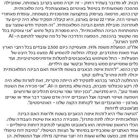
רבות. לא מדובר בעתיד רחוק - זה יקרה ממש בקרוב בעמותה, שמובילה
מהפכה משמעותית בטיפול באוטיזם באמצעות
כלי בינה מלאכותית
.
קרן כהנא, מרפאה בעיסוק במקצועה ומהפכנית בנשמתה, עומדת מאחורי
השינוי הזה. אחרי 22 שנים בארגון, היא קיבלה תפקיד שלא היה קיים עד
לאחרונה: מובילת תחום הבינה המלאכותית. "זה תפקיד חדש שנוצר עם
התפתחות הבינה המלאכותית", היא מספרת בקול נחוש. "אני עוסקת בכל
מה שקשור בהכנסה, הטמעה והדרכה של כל מה שקשור לתחום ה- AI
לתוך הארגון".
אלו"ט, הפועלת משנת 1974, ומעסיקה כיום 2,500 עובדים בכל רחבי הארץ
ועוד מאות מתנדבים, קיבלה החלטה להטמיע AI כמעט בכל היבט של
הפעילות - החל משימוש בצ'אטבוטים למטלות אדמיניסטרטיביות, ועד
כלים שמסייעים ממש בטיפול ובקשר עם הילדים.
קרן כהנא. "לזהות איפה הכאבים בשטח ולראות האם הבינה המלאכותית
יכולה לתת פתרון",צילום: קוקו
ההחלטה לבחור בכהנא לתפקיד לא הייתה מקרית, זאת למרות שלא היה
לה רקע טכנולוגי מובהק, בטח שלא בתחום ה-AI. "אני מכירה את השטח
מאוד טוב", היא מדגישה. "נכון יותר שמי שיכניס תהליכים שדורשים
הטמעה ושינוי חשיבה אצל העובדים יהיה אדם שעבר דבר אחד או שניים
בארגון - מהעובדים ועד לקוחות הקצה שלנו - האוטיסטים".
מצ'אטבוט לדוחות
"הגישה שלי היא לזהות איפה הכאבים בשטח ולראות האם הבינה
המלאכותית יכולה לתת פתרון", מסבירה כהנא את שיטת העבודה שלה.
הכלי הראשון שפיתחה הוא צ'אטבוט מקצועי לכתיבת דוחות טיפוליים -
אחד האתגרים שמכבידים במיוחד על הצוות הטיפולי. "כתיבת דוח טיפולי
גוזלת זמן, כמעט שלוש שעות וזה יוצר שחיקה גדולה אצל המטפלות. הן