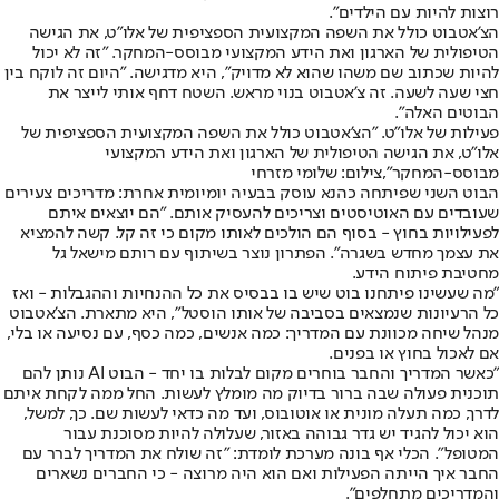
רוצות להיות עם הילדים".
הצ'אטבוט כולל את השפה המקצועית הספציפית של אלו"ט, את הגישה
הטיפולית של הארגון ואת הידע המקצועי מבוסס-המחקר. "זה לא יכול
להיות שכתוב שם משהו שהוא לא מדויק", היא מדגישה. "היום זה לוקח בין
חצי שעה לשעה. זה צ'אטבוט בנוי מראש. השטח דחף אותי לייצר את
הבוטים האלה".
פעילות של אלו"ט. "הצ'אטבוט כולל את השפה המקצועית הספציפית של
אלו"ט, את הגישה הטיפולית של הארגון ואת הידע המקצועי
מבוסס-המחקר",צילום: שלומי מזרחי
הבוט השני שפיתחה כהנא עוסק בבעיה יומיומית אחרת: מדריכים צעירים
שעובדים עם האוטיסטים וצריכים להעסיק אותם. "הם יוצאים איתם
לפעילויות בחוץ - בסוף הם הולכים לאותו מקום כי זה קל. קשה להמציא
את עצמך מחדש בשגרה". הפתרון נוצר בשיתוף עם רותם מישאל גל
מחטיבת פיתוח הידע.
"מה שעשינו פיתחנו בוט שיש בו בבסיס את כל ההנחיות וההגבלות - ואז
כל הרעיונות שנמצאים בסביבה של אותו הוסטל", היא מתארת. הצ'אטבוט
מנהל שיחה מכוונת עם המדריך: כמה אנשים, כמה כסף, עם נסיעה או בלי,
אם לאכול בחוץ או בפנים.
"כאשר המדריך והחבר בוחרים מקום לבלות בו יחד - הבוט AI נותן להם
תוכנית פעולה שבה ברור בדיוק מה מומלץ לעשות. החל ממה לקחת איתם
לדרך, כמה תעלה מונית או אוטובוס, ועד מה כדאי לעשות שם. כך, למשל,
הוא יכול להגיד יש גדר גבוהה באזור, שעלולה להיות מסוכנת עבור
המטופל". הכלי אף בונה מערכת לומדת: "זה שולח את המדריך לברר עם
החבר איך הייתה הפעילות ואם הוא היה מרוצה - כי החברים נשארים
והמדריכים מתחלפים".