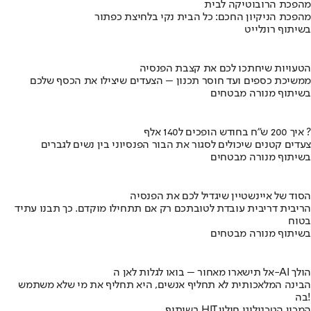
מהפכת הרובוטיקה לבית
מהפכת הניקיון החכם: כל הבית נקי בלחיצת כפתור
בשיתוף רונלייט
הטעויות שיחתכו לכם את קצבת הפנסיה
ממשיכת כספים ועד חוסר תכנון – הצעדים שיצילו את הכסף שלכם
בשיתוף מנורה מבטחים
איך 200 ש"ח בחודש הופכים ל140 אלף ?
צעדים קטנים שיכולים לסגור את הבור הפנסיוני בין נשים לגברים
בשיתוף מנורה מבטחים
הסוד של איינשטיין שיגדיל לכם את הפנסיה
הריבית דריבית עובדת לטובתכם רק אם תתחילו מוקדם. כך תבנו עתיד
בטוח
בשיתוף מנורה מבטחים
אל תישארו מאחור – בואו לגלות לאן ה-AI הולך
הבינה המלאכותית לא תחליף אנשים, היא תחליף את מי שלא משתמש
בה!
בשיתוף HIT,המכון הטכנולוגי חולון