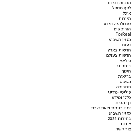
תרבות ובידור
לייף סטייל
אוכל
תיירות
טכנולוגיה ומדע
הורוסקופ
ForReal
מגזין השבוע
דעות
חדשות בארץ
חדשות בעולם
פוליטי
ביטחוני
חינוך
בריאות
משפט
תחבורה
פוליטי-מדיני
כללי ומידע
דף הבית
זמני כניסת וצאת שבת
מגזין השבוע
בחירות 2026
אודות
צור קשר