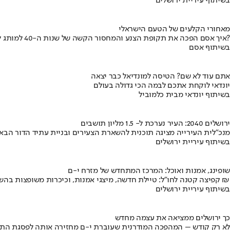
בשיתוף עיריית ירושלים
מאחורי הקלעים של הטעם הישראלי
איך אסם הפכה את תקופת הצנע והמחסור הקשה של שנות ה-40 למותג לאומי?
בשיתוף אסם
אתם עוד לא שם? הטיסה למונדיאל כבר יצאה
יונדאי לוקחת אתכם לבמה הכי גדולה בעולם
בשיתוף יונדאי מבית כלמוביל
ירושלים 2040: העיר נערכת ל- 1.5 מליון תושבים
מנכ"לית העירייה מציגה תוכנית להשארת הצעירים ובניית עתיד הדור הבא
בשיתוף עיריית ירושלים
שופינג, אמנות ואוכל: המרכז המתחדש של מזרח י-ם
קפיצה קטנה לחו"ל: טיילת חדשה, מיצגי אמנות, וכיכרות משופצות בהשקעה של 100 מיליון ₪
בשיתוף עיריית ירושלים
כך ירושלים ממציאה את עצמה מחדש
לא רק קודש – המהפכה המודרנית שעוברת י-ם מחזירה אותה לפסגת התי