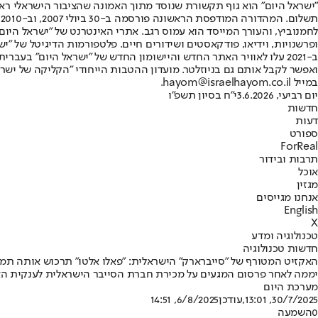
"ישראל היום" הוא גוף תקשורת שנוסד מתוך האמונה שהציבור הישראלי ראוי 
ת
ופרשנויות, וידיאו, פודקאסטים ושידורים חיים. פלטפורמות הדיגיטל של "ישרא
ב-2021 עלו לאוויר האתר החדש והיישומון החדש של "ישראל היום" בע
ואפשר לקבל אותם גם בניוזלטר. מועדון ההטבות הייחודי "הקליקה של ישרא
במייל hayom@israelhayom.co.il.
יום רביעי, 3.6.2026
י"ח בסיון תשפ"ו
חדשות
דעות
ספורט
ForReal
תרבות ובידור
אוכל
מגזין
אנחנו מגייסים
English
X
טכנולוגיה ומדע
חדשות טכנולוגיה
האקזיט המטורף של "סייברארק" הישראלית: "פאלו אלטו" תרכוש אותה תמורת 25 מיליארד 
יממה לאחר פרסום המגעים על מכירת חברת הסייבר הישראלית לענקית האמריקנית
מערכת היום
30/7/2025, 13:01
,עודכן
6/8/2025, 14:51
0
השמעה