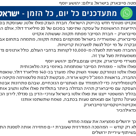
מטה סייבארק בישראל. צילום: יהושע יוסף
אקזיט מטורף חדש בהייטק הישראלי. חברת הענק פאלו אלטו, שעוסקת בסייבר וא
הידיעות הראשונות על עסקה שתיסגר בסכום של 20 מיליארד דולר
, אולם ה
סייברארק - חברת הסייבר מפתח תקווה שעשתה אקזיט
ובקרה על מי יכול לגשת למערכות קריטיות.
משמעותית מעל ערך זה.
משרדי סייברארק. אקזיט עצום,צילום: יהושע יוסף
פאלו אלטו - מומחית הסייבר שמתמחה באיומי בינה מלאכותית
פאלו אלטו נטוורקס, ששווי השוק שלה מוערך בכ-140 מיליארד דולר, שואפת לחזק את מעמדה כמובילה בשוק הגנת הסייבר באמצעות רכישות אסטרטגיות.
החברה, בראשות המנכ"ל ניקש ארורה, מבקשת לבנות פלטפורמה מקיפה שתספ
לקונסולידציה כדי להתמודד עם האתגרים הנוכחיים, שבהם פתרונות אבטחה
העסקה עם סייברארק תהיה הגדולה ביותר בתולדות פאלו אלטו ותציב או
בהליך המשפטי ייצגו את פאלו אלטו בישראל עורכי-הדין בן סנדלר, לירון הכה
טעינו? נתקן! אם מצאתם טעות בכתבה, נשמח שתשתפו אותנו
אקזיט
הייטק
סייבר
סייברארק
כדאי
להכיר
כך ירושלים ממציאה את עצמה מחדש
לא רק קודש – המהפכה המודרנית שעוברת י-ם מחזירה אותה לפסגת התי
בשיתוף עיריית ירושלים