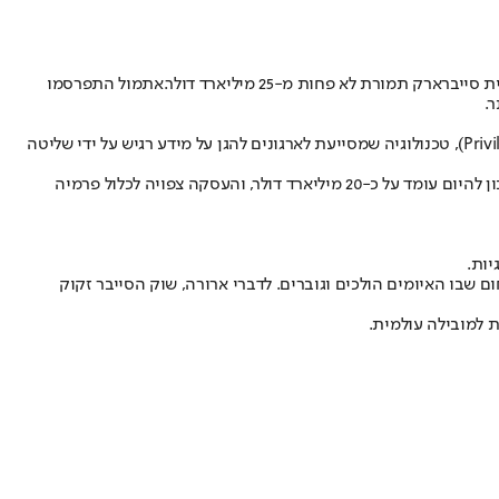
ורת לא פחות מ-25 מיליארד דולר.
אתמול התפרסמו
.
סייברארק, שמשרדיה בישראל ממוקמים בפתח תקווה, מתמחה בתחום אבטחת זהויות, ובפרט בניהול גישה מורשית (Privileged Access Management), טכנולוגיה שמסייעת לארגונים להגן על מידע רגיש על ידי שליטה
החברה משרתת למעלה מ-10,000 לקוחות ברחבי העולם, כולל ארגונים גדולים בתחומי הפיננסים, הבריאות והטכנולוגיה. שווי השוק של סייברארק נכון להיום עומד על כ-20 מיליארד דולר, והעסקה צפויה לכלול פרמיה
שבו האיומים הולכים וגוברים. לדברי ארורה, שוק הסייבר זקוק
 למובילה עולמית.