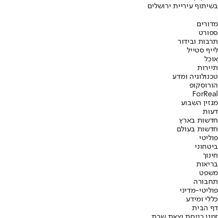
בשיתוף עיריית ירושלים
מדורים
ספורט
תרבות ובידור
לייף סטייל
אוכל
תיירות
טכנולוגיה ומדע
הורוסקופ
ForReal
מגזין השבוע
דעות
חדשות בארץ
חדשות בעולם
פוליטי
ביטחוני
חינוך
בריאות
משפט
תחבורה
פוליטי-מדיני
כללי ומידע
דף הבית
זמני כניסת וצאת שבת