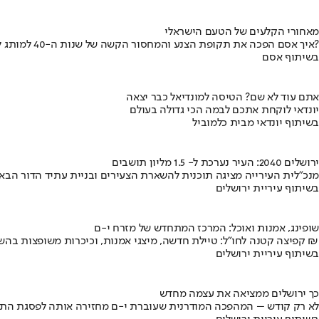
מאחורי הקלעים של הטעם הישראלי
איך אסם הפכה את תקופת הצנע והמחסור הקשה של שנות ה-40 למותג לאומי?
בשיתוף אסם
אתם עוד לא שם? הטיסה למונדיאל כבר יצאה
יונדאי לוקחת אתכם לבמה הכי גדולה בעולם
בשיתוף יונדאי מבית כלמוביל
ירושלים 2040: העיר נערכת ל- 1.5 מליון תושבים
מנכ"לית העירייה מציגה תוכנית להשארת הצעירים ובניית עתיד הדור הבא
בשיתוף עיריית ירושלים
שופינג, אמנות ואוכל: המרכז המתחדש של מזרח י-ם
קפיצה קטנה לחו"ל: טיילת חדשה, מיצגי אמנות, וכיכרות משופצות בהשקעה של 100 מיליון ₪
בשיתוף עיריית ירושלים
כך ירושלים ממציאה את עצמה מחדש
לא רק קודש – המהפכה המודרנית שעוברת י-ם מחזירה אותה לפסגת התי