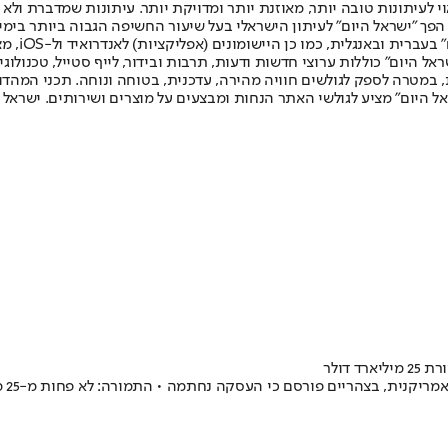
לעיתונות טובה יותר, מאוזנת יותר ומדויקת יותר. עיתונות שמדברת ולא צ
שלום. המהדורה המודפסת הראשונה פורסמה ב-30 ביולי 2007, וב-2010 הפך "ישראל היום" לעיתון הישראלי בעל שי
לחמנוביץ,
ל היום" כוללות ערוצי חדשות ודעות, תרבות ובידור, לייף סטייל, טכנולוגיה
ברית, במטרה לספק לגולשים חוויה מהירה, עדכנית, בטוחה ונוחה. תכני המה
ל היום" מציע לגולשי האתר הנחות ומבצעים על מוצרים ושירותים. ישראל 
דולר
, בצהריים פורסם כי העסקה נחתמה • התמורה: לא פחות מ-25 מיליארד דולר