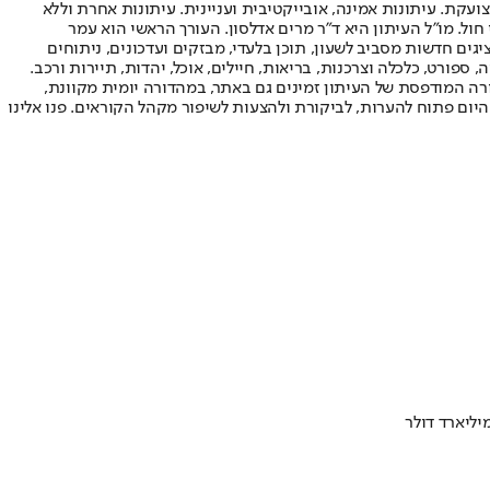
ועקת. עיתונות אמינה, אובייקטיבית ועניינית. עיתונות אחרת וללא
עור החשיפה הגבוה ביותר בימי חול. מו"ל העיתון היא ד"ר מרים אדלסון. העורך הראשי הוא עמר
 והעורך המייסד הוא עמוס רגב. אתרי האינטרנט של "ישראל היום" בעברית ובאנגלית, כמו כן היישומונים (אפליקציות) לאנדרואיד ול-iOS, מציגים חדשות מסביב לשעון, תוכן בלעדי, מבזקים ועדכונים, ניתוחים
, ספורט, כלכלה וצרכנות, בריאות, חיילים, אוכל, יהדות, תיירות ורכב.
דורה המודפסת של העיתון זמינים גם באתר, במהדורה יומית מקוונת,
היום פתוח להערות, לביקורת ולהצעות לשיפור מקהל הקוראים. פנו אלינו