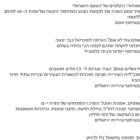
מאחורי הקלעים של הטעם הישראלי
איך אסם הפכה את תקופת הצנע והמחסור הקשה של שנות ה-40 למותג
לאומי?
בשיתוף אסם
אתם עוד לא שם? הטיסה למונדיאל כבר יצאה
יונדאי לוקחת אתכם לבמה הכי גדולה בעולם
בשיתוף יונדאי מבית כלמוביל
ירושלים 2040: העיר נערכת ל- 1.5 מליון תושבים
מנכ"לית העירייה מציגה תוכנית להשארת הצעירים ובניית עתיד הדור
הבא
בשיתוף עיריית ירושלים
שופינג, אמנות ואוכל: המרכז המתחדש של מזרח י-ם
קפיצה קטנה לחו"ל: טיילת חדשה, מיצגי אמנות, וכיכרות משופצות
בהשקעה של 100 מיליון ₪
בשיתוף עיריית ירושלים
כך תחסכו בחשמל בלי להזיע