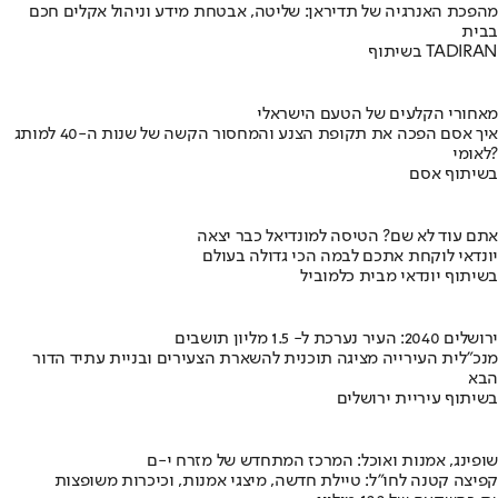
מהפכת האנרגיה של תדיראן: שליטה, אבטחת מידע וניהול אקלים חכם
בבית
בשיתוף TADIRAN
מאחורי הקלעים של הטעם הישראלי
איך אסם הפכה את תקופת הצנע והמחסור הקשה של שנות ה-40 למותג
לאומי?
בשיתוף אסם
אתם עוד לא שם? הטיסה למונדיאל כבר יצאה
יונדאי לוקחת אתכם לבמה הכי גדולה בעולם
בשיתוף יונדאי מבית כלמוביל
ירושלים 2040: העיר נערכת ל- 1.5 מליון תושבים
מנכ"לית העירייה מציגה תוכנית להשארת הצעירים ובניית עתיד הדור
הבא
בשיתוף עיריית ירושלים
שופינג, אמנות ואוכל: המרכז המתחדש של מזרח י-ם
קפיצה קטנה לחו"ל: טיילת חדשה, מיצגי אמנות, וכיכרות משופצות