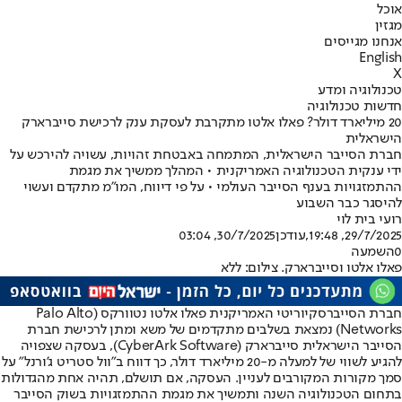
אוכל
מגזין
אנחנו מגייסים
English
X
טכנולוגיה ומדע
חדשות טכנולוגיה
20 מיליארד דולר? פאלו אלטו מתקרבת לעסקת ענק לרכישת סייברארק
הישראלית
חברת הסייבר הישראלית, המתמחה באבטחת זהויות, עשויה להירכש על
ידי ענקית הטכנולוגיה האמריקנית • המהלך ממשיך את מגמת
ההתמזגויות בענף הסייבר העולמי • על פי דיווח, המו"מ מתקדם ועשוי
להיסגר כבר השבוע
רועי בית לוי
29/7/2025, 19:48
,עודכן
30/7/2025, 03:04
0
השמעה
פאלו אלטו וסייברארק. צילום: ללא
חברת הסייברסקיוריטי האמריקנית פאלו אלטו נטוורקס (Palo Alto
Networks) נמצאת בשלבים מתקדמים של משא ומתן לרכישת חברת
הסייבר הישראלית סייברארק (CyberArk Software), בעסקה שצפויה
להגיע לשווי של למעלה מ-20 מיליארד דולר, כך דווח ב"וול סטריט ג'ורנל" על
סמך מקורות המקורבים לעניין. העסקה, אם תושלם, תהיה אחת מהגדולות
בתחום הטכנולוגיה השנה ותמשיך את מגמת ההתמזגויות בשוק הסייבר