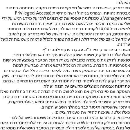
העולמי.
סייברארק, שמשרדיה בישראל ממוקמים בפתח תקווה, מתמחה בתחום
אבטחת זהויות, ובפרט בניהול גישה מורשית (Privileged Access
Management), טכנולוגיה שמסייעת לארגונים להגן על מידע רגיש על ידי
שליטה ובקרה על מי יכול לגשת למערכות קריטיות. החברה משרתת
למעלה מ-10,000 לקוחות ברחבי העולם, כולל ארגונים גדולים בתחומי
הפיננסים, הבריאות והטכנולוגיה. שווי השוק של סייברארק נכון להיום
עומד על כ-20 מיליארד דולר, והעסקה צפויה לכלול פרמיה משמעותית מעל
ערך זה.
משרדי סייברארק בארה"ב. עסקת ענק,צילום: יח"ץ
פאלו אלטו נטוורקס, ששווי השוק שלה מוערך בכ-140 מיליארד דולר,
שואפת לחזק את מעמדה כמובילה בשוק הגנת הסייבר באמצעות רכישות
אסטרטגיות. החברה, בראשות המנכ"ל ניקש ארורה, מבקשת לבנות
פלטפורמה מקיפה שתספק מענה כולל לאיומי סייבר, כולל אלה שקשורים
לבינה מלאכותית, תחום שבו האיומים הולכים וגוברים. לדברי ארורה, שוק
הסייבר זקוק לקונסולידציה כדי להתמודד עם האתגרים הנוכחיים, שבהם
פתרונות אבטחה מפוצלים מקשים על הגנה יעילה.
העסקה עם סייברארק, אם תצא לפועל, תהיה הגדולה ביותר בתולדות פאלו
אלטו ותציב אותה כשחקנית מרכזית בתחום אבטחת הזהויות, תחום שבו
סייברארק נחשבת למובילה עולמית. המשא ומתן נמצא בשלב מתקדם,
וייתכן שהעסקה תיסגר כבר במהלך השבוע הקרוב.
פאלו אלטו. שואפת לחזק את מעמדה,צילום: .
סייברארק היא אחת מחברות הסייבר המובילות שצמחו בישראל, לצד
חברות כמו צ'ק פוינט ו-Wiz,
שנרכשה לאחרונה על ידי אלפבית
(חברת האם
של גוגל) בעסקה של 32 מיליארד דולר. תעשיית הסייבר הישראלית ממשיכה