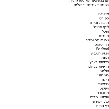
בהשקעה של 100 מיליון ₪
בשיתוף עיריית ירושלים
מדורים
ספורט
תרבות ובידור
לייף סטייל
אוכל
תיירות
טכנולוגיה ומדע
הורוסקופ
ForReal
מגזין השבוע
דעות
חדשות בארץ
חדשות בעולם
פוליטי
ביטחוני
חינוך
בריאות
משפט
תחבורה
פוליטי-מדיני
כללי ומידע
דף הבית