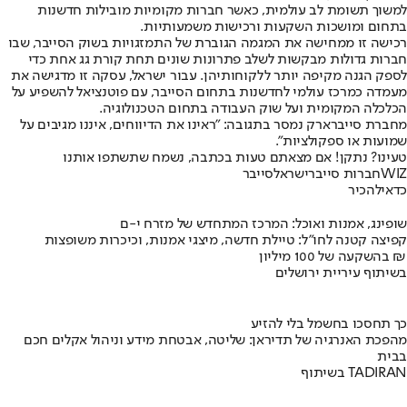
למשוך תשומת לב עולמית, כאשר חברות מקומיות מובילות חדשנות
בתחום ומושכות השקעות ורכישות משמעותיות.
רכישה זו ממחישה את המגמה הגוברת של התמזגויות בשוק הסייבר, שבו
חברות גדולות מבקשות לשלב פתרונות שונים תחת קורת גג אחת כדי
לספק הגנה מקיפה יותר ללקוחותיהן. עבור ישראל, עסקה זו מדגישה את
מעמדה כמרכז עולמי לחדשנות בתחום הסייבר, עם פוטנציאל להשפיע על
הכלכלה המקומית ועל שוק העבודה בתחום הטכנולוגיה.
מחברת סייברארק נמסר בתגובה: "ראינו את הדיווחים, איננו מגיבים על
שמועות או ספקולציות".
טעינו? נתקן! אם מצאתם טעות בכתבה, נשמח שתשתפו אותנו
WIZ
חברות סייבר
ישראל
סייבר
כדאי
להכיר
שופינג, אמנות ואוכל: המרכז המתחדש של מזרח י-ם
קפיצה קטנה לחו"ל: טיילת חדשה, מיצגי אמנות, וכיכרות משופצות
בהשקעה של 100 מיליון ₪
בשיתוף עיריית ירושלים
כך תחסכו בחשמל בלי להזיע
מהפכת האנרגיה של תדיראן: שליטה, אבטחת מידע וניהול אקלים חכם
בבית
בשיתוף TADIRAN