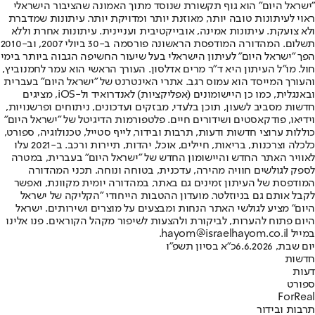
"ישראל היום" הוא גוף תקשורת שנוסד מתוך האמונה שהציבור הישראלי
ראוי לעיתונות טובה יותר, מאוזנת יותר ומדויקת יותר. עיתונות שמדברת
ולא צועקת. עיתונות אמינה, אובייקטיבית ועניינית. עיתונות אחרת וללא
תשלום. המהדורה המודפסת הראשונה פורסמה ב-30 ביולי 2007, וב-2010
הפך "ישראל היום" לעיתון הישראלי בעל שיעור החשיפה הגבוה ביותר בימי
חול. מו"ל העיתון היא ד"ר מרים אדלסון. העורך הראשי הוא עמר לחמנוביץ,
והעורך המייסד הוא עמוס רגב. אתרי האינטרנט של "ישראל היום" בעברית
ובאנגלית, כמו כן היישומונים (אפליקציות) לאנדרואיד ול-iOS, מציגים
חדשות מסביב לשעון, תוכן בלעדי, מבזקים ועדכונים, ניתוחים ופרשנויות,
וידיאו, פודקאסטים ושידורים חיים. פלטפורמות הדיגיטל של "ישראל היום"
כוללות ערוצי חדשות ודעות, תרבות ובידור, לייף סטייל, טכנולוגיה, ספורט,
כלכלה וצרכנות, בריאות, חיילים, אוכל, יהדות, תיירות ורכב. ב-2021 עלו
לאוויר האתר החדש והיישומון החדש של "ישראל היום" בעברית, במטרה
לספק לגולשים חוויה מהירה, עדכנית, בטוחה ונוחה. תכני המהדורה
המודפסת של העיתון זמינים גם באתר, במהדורה יומית מקוונת, ואפשר
לקבל אותם גם בניוזלטר. מועדון ההטבות הייחודי "הקליקה של ישראל
היום" מציע לגולשי האתר הנחות ומבצעים על מוצרים ושירותים. ישראל
היום פתוח להערות, לביקורת ולהצעות לשיפור מקהל הקוראים. פנו אלינו
במייל hayom@israelhayom.co.il.
יום שבת, 6.6.2026
כ"א בסיון תשפ"ו
חדשות
דעות
ספורט
ForReal
תרבות ובידור