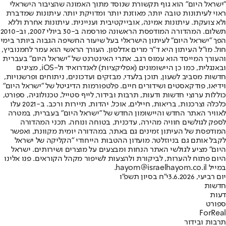
"ישראל היום" הוא גוף תקשורת שנוסד מתוך האמונה שהציבור הישראלי
ראוי לעיתונות טובה יותר, מאוזנת יותר ומדויקת יותר. עיתונות שמדברת
ולא צועקת. עיתונות אמינה, אובייקטיבית ועניינית. עיתונות אחרת וללא
תשלום. המהדורה המודפסת הראשונה פורסמה ב-30 ביולי 2007, וב-2010
הפך "ישראל היום" לעיתון הישראלי בעל שיעור החשיפה הגבוה ביותר בימי
חול. מו"ל העיתון היא ד"ר מרים אדלסון. העורך הראשי הוא עמר לחמנוביץ,
והעורך המייסד הוא עמוס רגב. אתרי האינטרנט של "ישראל היום" בעברית
ובאנגלית, כמו כן היישומונים (אפליקציות) לאנדרואיד ול-iOS, מציגים
חדשות מסביב לשעון, תוכן בלעדי, מבזקים ועדכונים, ניתוחים ופרשנויות,
וידיאו, פודקאסטים ושידורים חיים. פלטפורמות הדיגיטל של "ישראל היום"
כוללות ערוצי חדשות ודעות, תרבות ובידור, לייף סטייל, טכנולוגיה, ספורט,
כלכלה וצרכנות, בריאות, חיילים, אוכל, יהדות, תיירות ורכב. ב-2021 עלו
לאוויר האתר החדש והיישומון החדש של "ישראל היום" בעברית, במטרה
לספק לגולשים חוויה מהירה, עדכנית, בטוחה ונוחה. תכני המהדורה
המודפסת של העיתון זמינים גם באתר, במהדורה יומית מקוונת, ואפשר
לקבל אותם גם בניוזלטר. מועדון ההטבות הייחודי "הקליקה של ישראל
היום" מציע לגולשי האתר הנחות ומבצעים על מוצרים ושירותים. ישראל
היום פתוח להערות, לביקורת ולהצעות לשיפור מקהל הקוראים. פנו אלינו
במייל hayom@israelhayom.co.il.
יום רביעי, 3.6.2026
י"ח בסיון תשפ"ו
חדשות
דעות
ספורט
ForReal
תרבות ובידור