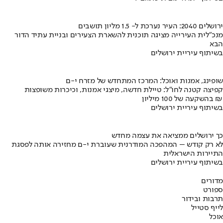
ירושלים 2040: העיר נערכת ל- 1.5 מליון תושבים
מנכ"לית העירייה מציגה תוכנית להשארת הצעירים ובניית עתיד הדור
הבא
בשיתוף עיריית ירושלים
שופינג, אמנות ואוכל: המרכז המתחדש של מזרח י-ם
קפיצה קטנה לחו"ל: טיילת חדשה, מיצגי אמנות, וכיכרות משופצות
בהשקעה של 100 מיליון ₪
בשיתוף עיריית ירושלים
כך ירושלים ממציאה את עצמה מחדש
לא רק קודש – המהפכה המודרנית שעוברת י-ם מחזירה אותה לפסגת
התיירות הישראלית
בשיתוף עיריית ירושלים
מדורים
ספורט
תרבות ובידור
לייף סטייל
אוכל