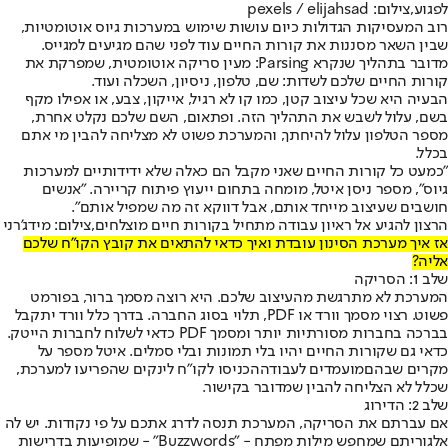
לפגוע,צילום: pexels / elijahsad
רוב המעסיקות הגדולות כיום עושות שימוש במערכות גיוס אוטומטיות,
שבין השאר מסננות את קורות החיים עוד לפני שהם מגיעים למגייס.
מדובר בתהליך שנקרא Parsing: מעין סריקה אוטומטית, שמפרקת את
קורות החיים שלכם לשדות: שם, טלפון, ניסיון, השכלה ועוד.
הבעיה היא שכל עיצוב קטן, כמו קו לא רגיל, אייקון, צבע, או אפילו מקף
בשם, עלול לשבש את התהליך הזה. ופתאום, השם שלכם נקלט אחרת,
מספר הטלפון עלול להיחתך, והמערכת פשוט לא מצליחה להבין מי אתם
בכלל.
"כמעט כל קורות החיים שאני מקבל הם כאלה שלא ידידותיים למערכות
גיוס", מספר ניסן איטל, מומחה בתחום ייעוץ פיתוח קריירה. "אנשים
חושבים שעיצוב מייחד אותם, אבל דווקא זה מה שמפיל אותם".
הרצון להגיע אל ראיון עבודה מתחיל בקורות חיים מוצלחים,צילום: מידג'רני
אז איך מערכת הסינון עובדת ואיך כדאי להתאים את קובץ הקו"ח שלכם
אליה?
שלב 1: הסריקה
המערכת לא מתרגשת מהעיצוב שלכם. היא רוצה מסמך ברור, בפורמט
פשוט. רצוי מסמך וורד או PDF, תלוי בסוג החברה. בדרך כלל וורד יתקבל
בברכה בחברות מסורתיות יותר ומסמך PDF כדאי לשלוח לחברות הייטק.
כדאי גם שקורות החיים יהיו בלי תמונות ובלי סמלים. איטל מספר על
מקרים שבהם
מועמדים לעבודה
הכניסו לקו"ח לינקים שהפריעו למערכת,
שכלל לא הצליחה להבין שמדובר בקישור.
שלב 2: הדירוג
אם עברתם את הסריקה, המערכת תנסה לדרג אתכם על פי נקודות. יש לה
אלגוריתם שמחפש מילות מפתח - "Buzzwords" - שמופיעות בדרישות