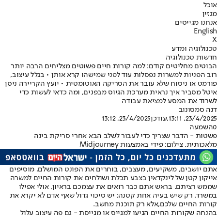
אוכל
מגזין
אנחנו מגייסים
English
X
טכנולוגיה ומדע
חדשות טכנולוגיה
הבוטים מחליטים קודם: למה קורות חיים פשוטים מצליחים הרבה יותר
רוב הפניות למשרות נפסלות עוד לפני שמישהו קרא אותן • בגלל עיצוב,
פורמט או ניסוח שלא עובר את הסריקה האוטומטית • יועץ הקריירה ניסן
איטל מסביר איך נראית מערכת הגיוס מבפנים, ומה כדאי לעשות כדי
לשרוד את המסע למציאת עבודה
דנה סמסונוב
23/4/2025, 13:11
,עודכן
23/4/2025, 13:12
0
השמעה
פשטות - הדבר שצריך כדי לעבור לשלב הבא אחרי סריקת בינה
מלאכותית. צילום: פידי באמצעות Midjourney
אתם יושבים, משקיעים, מעצבים, בוחרים את הפונט המושלם, מוסיפים
אייקון קטן של לינקדאין בצבע תכלת ושולחים את קורות החיים למשרה
שממש רציתם. בראש אתם כבר רואים את עצמכם בראיון, אולי אפילו
במשרד. רק שיש בעיה אחת קטנה: יש סיכוי גדול שאף אדם לא יקרא את
קורות החיים שלכם,
אלא רק תוכנת מחשב
.
בהנחה שקורות החיים הגיעו למגייס או מגייסת - גם פה עיצוב עלול