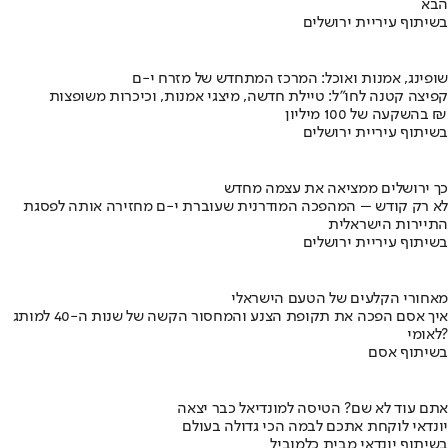
הבא
בשיתוף עיריית ירושלים
שופינג, אמנות ואוכל: המרכז המתחדש של מזרח י-ם
קפיצה קטנה לחו"ל: טיילת חדשה, מיצגי אמנות, וכיכרות משופצות
בהשקעה של 100 מיליון ₪
בשיתוף עיריית ירושלים
כך ירושלים ממציאה את עצמה מחדש
לא רק קודש – המהפכה המודרנית שעוברת י-ם מחזירה אותה לפסגת
התיירות הישראלית
בשיתוף עיריית ירושלים
מאחורי הקלעים של הטעם הישראלי
איך אסם הפכה את תקופת הצנע והמחסור הקשה של שנות ה-40 למותג
לאומי?
בשיתוף אסם
אתם עוד לא שם? הטיסה למונדיאל כבר יצאה
יונדאי לוקחת אתכם לבמה הכי גדולה בעולם
בשיתוף יונדאי מבית כלמוביל