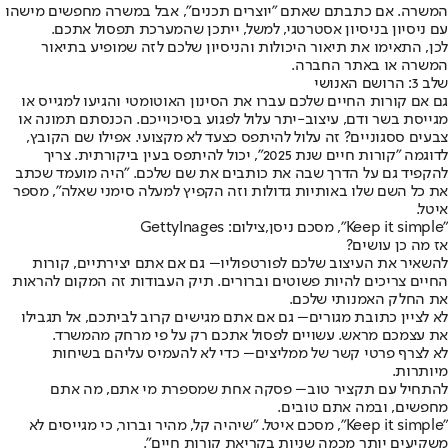
המשרה. אם כתבתם שאתם "יוצרים תכנים", אבל במשרה מחפשים מישהו
עם ניסיון בניסיון אסטרטגי, למשל, ייתכן שהמערכת תפסול אתכם.
לכן, התאימו את תיאור היכולות והניסיון שלכם לזה שמופיע בתיאור
המשרה או באתר החברה.
שלב 3: הרושם האנושי
גם אם קורות החיים שלכם עברו את הסינון האוטומטי והגיעו למגייס או
מגייסת בשר ודם, עיצוב-יתר עלול לפגוע בסיכוייכם. הכנסתם תמונה או
צבעים ססגוניים? זה עלול להיתפס כצעד לא מקצועי. אפילו שם הקובץ,
לדוגמה "קורות חיים שנת 2025", יכול להיתפס בעין ביקורתית. צריך
להקפיד גם על הדרך שבה את כותבים את שם שלכם. "היה מועמד שכתב
את כל השם שלו באותיות גדולות וזה הקפיץ למעלה סימני שאלה", מספר
איטל.
"Keep it simple", מסכם ניסן,צילום: GettyInages
אז מה כן עושים?
להשאיר את העיצוב שלכם לפורטפוליו
– גם אם אתם יצירתיים, קורות
החיים צריכים להיות פשוטים וברורים. תיק העבודות זה המקום להראות
את החלק האמנותי שלכם.
לא לציין כתובת מגורים
– גם אם אתם מגישים קרוב לביתכם, אל תגבילו
את עצמכם מראש. עשויים לפסול אתכם רק על פי מרחק מהמשרד.
לא לצרף פרטי קשר של ממליצים
– כדי לא להעמיס עליהם בשיחות
מיותרות.
להתחיל עם תקציר טוב
– פסקה אחת שמספרת מי אתם, מה אתם
מחפשים, ובמה אתם טובים.
"Keep it simple", מסכם איטל. "שיהיה קל, מהיר וברור, כי מגייסים לא
משקיעים יותר מכמה שניות בקריאת קורות חיים".