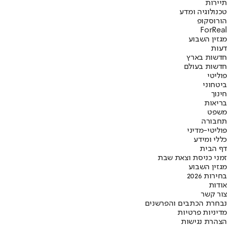
תיירות
טכנולוגיה ומדע
הורוסקופ
ForReal
מגזין השבוע
דעות
חדשות בארץ
חדשות בעולם
פוליטי
ביטחוני
חינוך
בריאות
משפט
תחבורה
פוליטי-מדיני
כללי ומידע
דף הבית
זמני כניסת וצאת שבת
מגזין השבוע
בחירות 2026
אודות
צור קשר
נבחרת הכתבים והפרשנים
מדיניות פרטיות
הצהרת נגישות