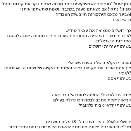
ניסן איטל. "מגייסים לא משקיעים יותר מכמה שניות בקריאת קורות חיים",
טעינו? נתקן! אם מצאתם טעות בכתבה, נשמח שתשתפו אותנו
AI
בינה מלאכותית
קורות חיים
שוק העבודה
כדאי
להכיר
כך ירושלים ממציאה את עצמה מחדש
לא רק קודש – המהפכה המודרנית שעוברת י-ם מחזירה אותה לפסגת
התיירות הישראלית
בשיתוף עיריית ירושלים
מאחורי הקלעים של הטעם הישראלי
איך אסם הפכה את תקופת הצנע והמחסור הקשה של שנות ה-40 למותג
לאומי?
בשיתוף אסם
אתם עוד לא שם? הטיסה למונדיאל כבר יצאה
יונדאי לוקחת אתכם לבמה הכי גדולה בעולם
בשיתוף יונדאי מבית כלמוביל
ירושלים 2040: העיר נערכת ל- 1.5 מליון תושבים
מנכ"לית העירייה מציגה תוכנית להשארת הצעירים ובניית עתיד הדור