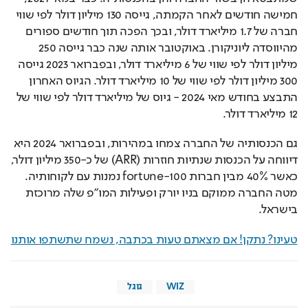
חמישה חודשים לאחר הקמתה, גייסה 130 מיליון דולר לפי שווי 
חברה של 1.7 מיליארד דולר, ובכך הפכה תוך חודשים ספורים 
מהיווסדה ליוניקורן. באוקטובר אותה שנה כבר גייסה 250 
מיליון דולר לפי שווי של 6 מיליארד דולר, ובפברואר 2023 גייסה 
300 מיליון דולר לפי שווי של 10 מיליארד דולר. הגיוס האחרון 
התבצע בחודש מאי 2024 - גיוס של מיליארד דולר לפי שווי של 
12 מיליארד דולר. 
גם הכנסותיה של החברה צמחו במהירות, ובפברואר 2024 היא 
דיווחה על הכנסות שנתיות חוזרות (ARR) של כ-350 מיליון דולר, 
כאשר 40% מבין חברות fortune-100 נמנות עם לקוחותיה. 
מטה החברה ממוקם בניו יורק ופעילות המו"פ שלה מרוכזת 
בישראל.
טעינו? נתקן! אם מצאתם טעות בכתבה, נשמח שתשתפו אותנו
WIZ
גוגל