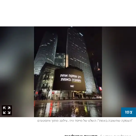
צפו
"העסקה שחשובה באמת": השלט של מייסד וויז
. צילום: מתוך אינסטגרם