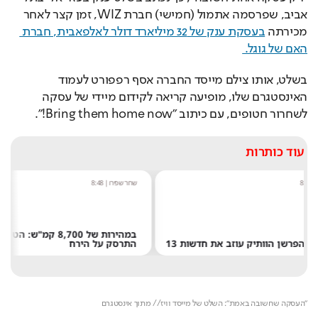
אביב, שפרסמה אתמול (חמישי) חברת WIZ, זמן קצר לאחר 
מכירתה 
בעסקת ענק של 32 מיליארד דולר לאלפאבית, חברת 
האם של גוגל. 
בשלט, אותו צילם מייסד החברה אסף רפפורט לעמוד 
האינסטגרם שלו, מופיעה קריאה לקידום מיידי של עסקה 
לשחרור חטופים, עם כיתוב "Bring them home now!". 
עוד כותרות
שחר שפירו
|
8:48
נטע בר
|
10:52
במהירות של 8,700 קמ"ש: הטיל של אילון מאסק
"הרגתי יהו
התרסק על הירח
חדש חושף 
Video 
Loaded
: 
Unmute
Player 
42.19%
is 
loading.
"העסקה שחשובה באמת": השלט של מייסד וויז// מתוך אינסטגרם