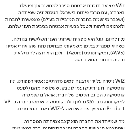
Wiz מציעה תוכנות אבטחת סייבר למחשוב ענן ופועלת 
בארה"ב, עם מרכז פיתוח בישראל. הטכנולוגיה שפיתחה 
(ושכבר מיושמת בחברות המובילות בעולם) מאפשרת לחברות 
ולארגונים לזהות ולטפל בבעיות אבטחה בסביבת הענן שלהם.
נכון להיום, גוגל היא ספקית שירותי הענן השלישית בגודלה, 
כשהיא מפגרת באופן משמעותי מבחינת נתח שוק אחרי אמזון 
(AWS), ומיקרוסופט (Azure) - ולכן היא רוצה להגדיל את 
נכסיה בתחום החשוב הזה.
WIZ נוסדה על ידי ארבעה יזמים סדרתיים: אסף רפפורט, ינון 
קוסטיקה, רועי רזניק ועמי לוטבק, ששלושה מהם (למעט 
קוסטיקה), הם גם היזמים של חברת אדאלום שנמכרה 
למיקרוסופט ב-320 מיליון דולר. קוסטיקה שימש בחברה כ-VP 
Product והמשיך עם השלושה ל-WIZ כאחד המייסדים.
מה שמייחד את החברה הוא קצב צמיחתה המסחרר, 
שמתבטא הן בשווי החברה והן בהכנסותיה. כבר במאי 2021, 