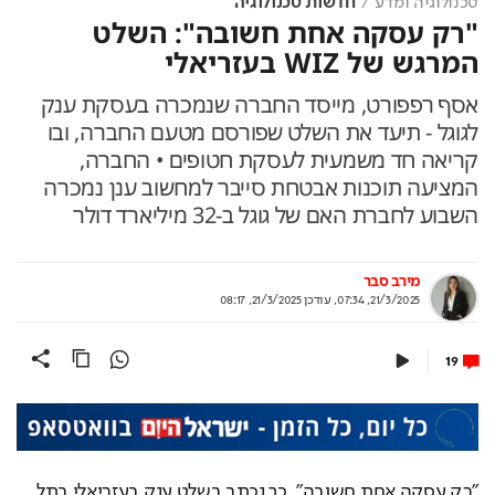
טכנולוגיה ומדע
חדשות טכנולוגיה
"רק עסקה אחת חשובה": השלט
המרגש של WIZ בעזריאלי
אסף רפפורט, מייסד החברה שנמכרה בעסקת ענק
לגוגל - תיעד את השלט שפורסם מטעם החברה, ובו
קריאה חד משמעית לעסקת חטופים • החברה,
המציעה תוכנות אבטחת סייבר למחשוב ענן נמכרה
השבוע לחברת האם של גוגל ב-32 מיליארד דולר
מירב סבר
21/3/2025, 07:34
,
עודכן
21/3/2025, 08:17
19
"רק עסקה אחת חשובה", כך נכתב בשלט ענק בעזריאלי בתל 