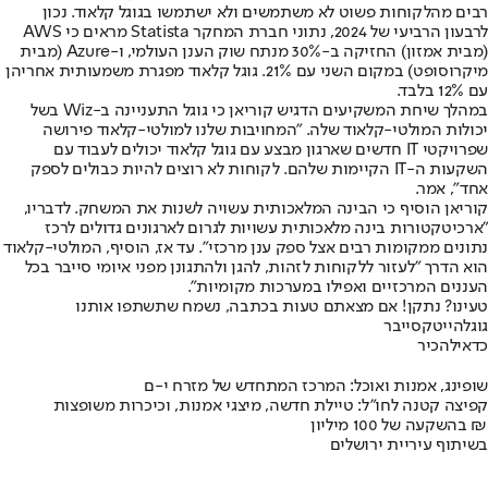
רבים מהלקוחות פשוט לא משתמשים ולא ישתמשו בגוגל קלאוד. נכון
לרבעון הרביעי של 2024, נתוני חברת המחקר Statista מראים כי AWS
(מבית אמזון) החזיקה ב-30% מנתח שוק הענן העולמי, ו-Azure (מבית
מיקרוסופט) במקום השני עם 21%. גוגל קלאוד מפגרת משמעותית אחריהן
עם 12% בלבד.
במהלך שיחת המשקיעים הדגיש קוריאן כי גוגל התעניינה ב-Wiz בשל
יכולות המולטי-קלאוד שלה. "המחויבות שלנו למולטי-קלאוד פירושה
שפרויקטי IT חדשים שארגון מבצע עם גוגל קלאוד יכולים לעבוד עם
השקעות ה-IT הקיימות שלהם. לקוחות לא רוצים להיות כבולים לספק
אחד", אמר.
קוריאן הוסיף כי הבינה המלאכותית עשויה לשנות את המשחק. לדבריו,
"ארכיטקטורות בינה מלאכותית עשויות לגרום לארגונים גדולים לרכז
נתונים ממקומות רבים אצל ספק ענן מרכזי". עד אז, הוסיף, המולטי-קלאוד
הוא הדרך "לעזור ללקוחות לזהות, להגן ולהתגונן מפני איומי סייבר בכל
העננים המרכזיים ואפילו במערכות מקומיות".
טעינו? נתקן! אם מצאתם טעות בכתבה, נשמח שתשתפו אותנו
גוגל
הייטק
סייבר
כדאי
להכיר
שופינג, אמנות ואוכל: המרכז המתחדש של מזרח י-ם
קפיצה קטנה לחו"ל: טיילת חדשה, מיצגי אמנות, וכיכרות משופצות
בהשקעה של 100 מיליון ₪
בשיתוף עיריית ירושלים