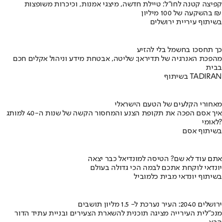
קפיצה קטנה לחו"ל: טיילת חדשה, מיצגי אמנות, וכיכרות משופצות
בהשקעה של 100 מיליון ₪
בשיתוף עיריית ירושלים
כך תחסכו בחשמל בלי להזיע
מהפכת האנרגיה של תדיראן: שליטה, אבטחת מידע וניהול אקלים חכם
בבית
בשיתוף TADIRAN
מאחורי הקלעים של הטעם הישראלי
איך אסם הפכה את תקופת הצנע והמחסור הקשה של שנות ה-40 למותג
לאומי?
בשיתוף אסם
אתם עוד לא שם? הטיסה למונדיאל כבר יצאה
יונדאי לוקחת אתכם לבמה הכי גדולה בעולם
בשיתוף יונדאי מבית כלמוביל
ירושלים 2040: העיר נערכת ל- 1.5 מליון תושבים
מנכ"לית העירייה מציגה תוכנית להשארת הצעירים ובניית עתיד הדור