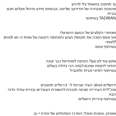
כך תחסכו בחשמל בלי להזיע
מהפכת האנרגיה של תדיראן: שליטה, אבטחת מידע וניהול אקלים חכם
בבית
בשיתוף TADIRAN
מאחורי הקלעים של הטעם הישראלי
איך אסם הפכה את תקופת הצנע והמחסור הקשה של שנות ה-40 למותג
לאומי?
בשיתוף אסם
אתם עוד לא שם? הטיסה למונדיאל כבר יצאה
יונדאי לוקחת אתכם לבמה הכי גדולה בעולם
בשיתוף יונדאי מבית כלמוביל
ירושלים 2040: העיר נערכת ל- 1.5 מליון תושבים
מנכ"לית העירייה מציגה תוכנית להשארת הצעירים ובניית עתיד הדור
הבא
בשיתוף עיריית ירושלים
שופינג, אמנות ואוכל: המרכז המתחדש של מזרח י-ם