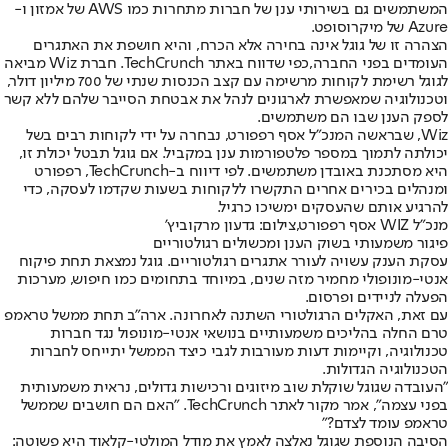
המשתמשים גם בשירותי ענן של חברות מתחרות כמו AWS של אמזון ו-
Azure של מיקרוסופט.
הצהרה זו של גוגל אינה בחירה אלא הכרח, והיא חושפת את האתגרים
העומדים בפני החברה,
כפי שדווח באתר TechCrunch
. חברת Wiz מביאה
לגוגל רשימת לקוחות מרשימה עם קצב הכנסות שנתי של 700 מיליון דולר,
וטכנולוגיה שמאפשרת לארגונים לנהל את אבטחת הסייבר שלהם ללא קשר
לספק הענן שבו הם משתמשים.
Wiz, שבראשה המנכ"ל אסף רפפורט, נבחרה על ידי לקוחות רבים בשל
יכולתה לתמוך במספר פלטפורמות ענן במקביל. אם גוגל תבטל יכולת זו,
היא מסתכנת באובדן משתמשים. לפי דיווח ב-TechCrunch, רפפורט
ומנהלים בכירים אחרים התקשרו ללקוחות בשעות שקדמו לעסקה, כדי
להרגיע אותם שהעסקים ימשיכו כרגיל.
מנכ"ל WIZ אסף רפפורט,צילום: גדעון מרקוביץ'
פיגור משמעותי בשוק הענן ומכשולים רגולטוריים
עסקת הענק עשויה לעורר אתגרים רגולטוריים. גוגל נמצאת תחת פיקוח
אנטי-מונופולי מחמיר מזה שנים, במיוחד בתחומים כמו חיפוש, מערכות
הפעלה לניידים ופרסום.
עם זאת, האקלים הרגולטורי השתנה לאחרונה. ארה"ב תחת ממשל טראמפ
טרם החלה בהליכים משמעותיים בנושאי אנטי-מונופול נגד חברות
טכנולוגיה, וקיימות דעות מעורבות לגבי כיצד הממשל יתייחס לחברות
הטכנולוגיה הגדולות.
"העובדה שגוגל שוקלת שוב מיזוגים ורכישות גדולים, נראית משמעותית
בפני עצמה", אמר מקור לאתר TechCrunch. "האם הם חושבים שממשל
טראמפ עומד לצדם?"
הסיבה הנוספת שגוגל נאלצה לאמץ את מודל המולטי-קלאוד היא פשוטה: