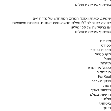
הבא
בשיתוף עיריית ירושלים
שופינג, אמנות ואוכל: המרכז המתחדש של מזרח י-ם
קפיצה קטנה לחו"ל: טיילת חדשה, מיצגי אמנות, וכיכרות משופצות
בהשקעה של 100 מיליון ₪
בשיתוף עיריית ירושלים
מדורים
ספורט
תרבות ובידור
לייף סטייל
אוכל
תיירות
טכנולוגיה ומדע
הורוסקופ
ForReal
מגזין השבוע
דעות
חדשות בארץ
חדשות בעולם
פוליטי
ביטחוני
חינוך