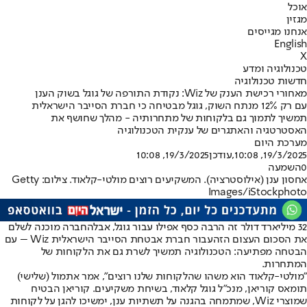
אוכל
מגזין
אנחנו מגייסים
English
X
טכנולוגיה ומדע
חדשות טכנולוגיה
מאחורי רכישת הענק של Wiz: נקודת התורפה של גוגל בשוק הענן
עם רק 12% מנתח השוק, גוגל מבטיחה כי חברת הסייבר הישראלית
תמשיך לתמוך גם בלקוחות של מתחרותיה - מהלך שחושף את
האסטרטגיה והאתגרים של ענקית הטכנולוגיה
מערכת היום
19/3/2025, 10:08
,עודכן
19/3/2025, 10:08
0
השמעה
אחסון ענן (אילוסטרציה). המשקיעים רוצים מולטי-קלאוד. צילום: Getty
Images/iStockphoto
32 מיליארד דולר זה הרבה כסף אפילו עבור גוגל, אבל
החברה מוכנה לשלם
את הסכום העצום הזה
עבור חברת אבטחת הסייבר הישראלית Wiz – עם
הבטחה מפתיעה: הטכנולוגיה תמשיך לשרת גם את הלקוחות של
המתחרות.
"מולטי-קלאוד הוא משהו שהלקוחות שלנו רוצים", אמר אתמול (שלישי)
תומאס קוריאן, מנכ"ל גוגל קלאוד, בשיחת משקיעים. קוריאן הבטיח
שמוצרי Wiz, שמתמחה בהגנה על תשתיות ענן, ימשיכו להגן על לקוחות