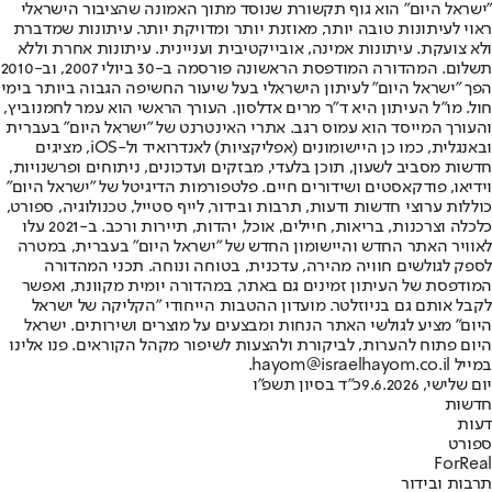
"ישראל היום" הוא גוף תקשורת שנוסד מתוך האמונה שהציבור הישראלי
ראוי לעיתונות טובה יותר, מאוזנת יותר ומדויקת יותר. עיתונות שמדברת
ולא צועקת. עיתונות אמינה, אובייקטיבית ועניינית. עיתונות אחרת וללא
תשלום. המהדורה המודפסת הראשונה פורסמה ב-30 ביולי 2007, וב-2010
הפך "ישראל היום" לעיתון הישראלי בעל שיעור החשיפה הגבוה ביותר בימי
חול. מו"ל העיתון היא ד"ר מרים אדלסון. העורך הראשי הוא עמר לחמנוביץ,
והעורך המייסד הוא עמוס רגב. אתרי האינטרנט של "ישראל היום" בעברית
ובאנגלית, כמו כן היישומונים (אפליקציות) לאנדרואיד ול-iOS, מציגים
חדשות מסביב לשעון, תוכן בלעדי, מבזקים ועדכונים, ניתוחים ופרשנויות,
וידיאו, פודקאסטים ושידורים חיים. פלטפורמות הדיגיטל של "ישראל היום"
כוללות ערוצי חדשות ודעות, תרבות ובידור, לייף סטייל, טכנולוגיה, ספורט,
כלכלה וצרכנות, בריאות, חיילים, אוכל, יהדות, תיירות ורכב. ב-2021 עלו
לאוויר האתר החדש והיישומון החדש של "ישראל היום" בעברית, במטרה
לספק לגולשים חוויה מהירה, עדכנית, בטוחה ונוחה. תכני המהדורה
המודפסת של העיתון זמינים גם באתר, במהדורה יומית מקוונת, ואפשר
לקבל אותם גם בניוזלטר. מועדון ההטבות הייחודי "הקליקה של ישראל
היום" מציע לגולשי האתר הנחות ומבצעים על מוצרים ושירותים. ישראל
היום פתוח להערות, לביקורת ולהצעות לשיפור מקהל הקוראים. פנו אלינו
במייל hayom@israelhayom.co.il.
יום שלישי, 9.6.2026
כ"ד בסיון תשפ"ו
חדשות
דעות
ספורט
ForReal
תרבות ובידור