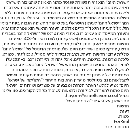
"ישראל היום" הוא גוף תקשורת שנוסד מתוך האמונה שהציבור הישראלי
ראוי לעיתונות טובה יותר, מאוזנת יותר ומדויקת יותר. עיתונות שמדברת
ולא צועקת. עיתונות אמינה, אובייקטיבית ועניינית. עיתונות אחרת וללא
תשלום. המהדורה המודפסת הראשונה פורסמה ב-30 ביולי 2007, וב-2010
הפך "ישראל היום" לעיתון הישראלי בעל שיעור החשיפה הגבוה ביותר בימי
חול. מו"ל העיתון היא ד"ר מרים אדלסון. העורך הראשי הוא עמר לחמנוביץ,
והעורך המייסד הוא עמוס רגב. אתרי האינטרנט של "ישראל היום" בעברית
ובאנגלית, כמו כן היישומונים (אפליקציות) לאנדרואיד ול-iOS, מציגים
חדשות מסביב לשעון, תוכן בלעדי, מבזקים ועדכונים, ניתוחים ופרשנויות,
וידיאו, פודקאסטים ושידורים חיים. פלטפורמות הדיגיטל של "ישראל היום"
כוללות ערוצי חדשות ודעות, תרבות ובידור, לייף סטייל, טכנולוגיה, ספורט,
כלכלה וצרכנות, בריאות, חיילים, אוכל, יהדות, תיירות ורכב. ב-2021 עלו
לאוויר האתר החדש והיישומון החדש של "ישראל היום" בעברית, במטרה
לספק לגולשים חוויה מהירה, עדכנית, בטוחה ונוחה. תכני המהדורה
המודפסת של העיתון זמינים גם באתר, במהדורה יומית מקוונת, ואפשר
לקבל אותם גם בניוזלטר. מועדון ההטבות הייחודי "הקליקה של ישראל
היום" מציע לגולשי האתר הנחות ומבצעים על מוצרים ושירותים. ישראל
היום פתוח להערות, לביקורת ולהצעות לשיפור מקהל הקוראים. פנו אלינו
במייל hayom@israelhayom.co.il.
יום ראשון, 12.4.2026
כ"ה בניסן תשפ"ו
חדשות
דעות
ספורט
ForReal
תרבות ובידור