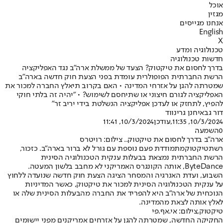
אוכל
מגזין
אנחנו מגייסים
English
X
טכנולוגיה ומדע
חדשות טכנולוגיה
בדרך לחסום את טיקטוק? הצעד של ממשלת ארה"ב נגד האפליקציה
הרשת החברתית הפופולרית עומדת בפני הצעת חוק חדשה בארה"ב
שמטרתה להגן על אזרחי המדינה • האם בקרוב תיאלץ החברה למכור את
האפליקציה לגורם חיצוני או שתיחסם לשימוש? • "יהיה זה בלתי חוקי
להפיץ, לתחזק או לעדכן אפליקציה הנשלטת בידי יריב זר"
דור גבאי
חנן גרינווד
10/3/2024, 11:35
,עודכן
10/3/2024, 11:41
0
השמעה
ארה"ב בדרך לחסום את טיקטוק.. צילום: רויטרס
רשת
טיקטוק
מתמודדת פעם נוספת עם גורל לא ברור בארה"ב. כזכור,
הרשת החברתית נמצאת בבעלות ענקית הטכנולוגיה הסינית
ByteDance, אותה הקונגרס האמריקני לא מחבב בלשון המעטה.
השבוע, ועדת האנרגיה והמסחר הציגה הצעת חוק חדשה שנועדה ללחוץ
על ענקית הטכנולוגיה הסינית למכור את טיקטוק, כאשר המדיניות
הנוכחית של ארה"ב היא להפריד את החברה מהבעלות הסינית שלה או
לאלץ אותה לצאת מהמדינה.
טיקטוק,צילום: אי.אף.פי
החקיקה החדשה, שמטרתה להגן על אזרחים אמריקנים מפני יישומים