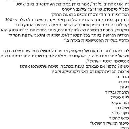
זה, אני אחתום על זה", אמר ביידן במסיבת העיתונאים ביום שישי.
מנכ"ל טיקטוק, שו זי צ'ו.,צילום: רויטרס
הפדרציות היהודיות: "תומכים בהצעת החוק"
בתוך כך, הפדרציות היהודיות של צפון אמריקה, המאגדת למעלה מ-300
קהילות יהודיות בצפון אמריקה, הביעו תמיכה בהצעת החוק כנגד
טיקטוק. במכתב תמיכה ששלחו לקונגרס, ציינו בפדרציות כי "טיקטוק היא
המדיה הגרועה ביותר בכל הקשור לאנטישמיות, והיא משחקת תפקיד
מרכזי בעליית האנטישמיות בארה"ב."
לדבריהם, "חברת האם של טיקטוק מחויבת לממשלת סין שהתייצבה כנגד
ישראל אחרי אירועי ה-7 באוקטובר, ומילאה את הרשתות החברתיות בשיח
אנטישמי ואנטי-ישראלי".
טעינו? נתקן! אם מצאתם טעות בכתבה, נשמח שתשתפו אותנו
ארצות הברית
הקונגרס האמריקני
טיקטוק
סין
מדורים
ספורט
דעות
תרבות ובידור
לייף סטייל
הורוסקופ
שישבת
סוף שבוע
כדאי להכיר
סיפור המשק הישראלי
נדל"ן