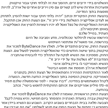
הנשלטים בידי יריבים זרים, תהפוך את זה לבלתי חוקי עבור טיקטוק
ומערכות אחרות שיש להן קשרים עם סין ויריבים אחרים של ארה"ב, להיות
מופצות בתוך המדינה.
בהצעת החוק המקורית נכתב: "יהיה בלתי חוקי עבור ישות להפיץ, לתחזק
או לעדכן אפליקציה הנשלטת בידי יריב זר". אם הצעת החוק אכן תתקבל,
חנויות האפליקציות של גוגל ואפל לא יהיו רשאיות להפיץ את האפליקציה
באופן חוקי
בארה"ב
.
העתיד, במייל שלכם
הירשמו עכשיו לניוזלטר טכנולוגיה, מדע וסביבה של היום
בהרשמה, אני מאשר/ת את
תנאי השימוש
הצעת החוק, שרבים מתנגדים אליה, תאלץ את ByteDance למכור את
טיקטוק בתוך שישה חודשים כדי שהאפליקציה תמשיך לפעול שם. הצעת
החוק, מסמיכה את הנשיא לפקח על התהליך כדי להבטיח שהחברה
המדוברת "לא נשלטת עוד על ידי יריב זר".
הנשיא האמריקני ג'ו ביידן,צילום: אי.פי
"ממשלת ארה"ב חוסמת את חופש הביטוי"
לאור ההתקדמות המהירה והפתאומית של הצעת החוק בקונגרס
האמריקני, טיקטוק הוסיפה בתוך האפליקציה הודעה חדשה, הנועדה
לקהל המשתמשים במדינה. "דברו עכשיו - לפני שהממשלה שלכם תסיר
מ-170 מיליון אמריקנים את זכותם החוקתית לחופש ביטוי", נכתב
בהודעה.
הצעת החוק הראשונית, שאמורה לאלץ את ByteDance למכור את
טיקטוק עברה בוועדת האנרגיה והמסחר ביום חמישי, והיא צפויה לקבל
הצבעה מלאה בבית הנבחרים בשבוע הקרוב. השבוע גם הנשיא ביידן אמר
במפורש כי יחתום על הצעת החוק אם תגיע לשולחנו. "אם הם יעבירו את