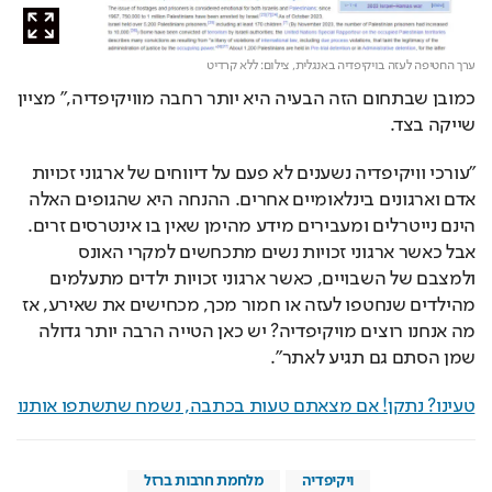
ערך החטיפה לעזה בויקיפדיה באנגלית,
צילום: ללא קרדיט
כמובן שבתחום הזה הבעיה היא יותר רחבה מוויקיפדיה," מציין 
שייקה בצד.
"עורכי וויקיפדיה נשענים לא פעם על דיווחים של ארגוני זכויות 
אדם וארגונים בינלאומיים אחרים. ההנחה היא שהגופים האלה 
הינם נייטרלים ומעבירים מידע מהימן שאין בו אינטרסים זרים. 
אבל כאשר ארגוני זכויות נשים מתכחשים למקרי האונס 
ולמצבם של השבויים, כאשר ארגוני זכויות ילדים מתעלמים 
מהילדים שנחטפו לעזה או חמור מכך, מכחישים את שאירע, אז 
מה אנחנו רוצים מויקיפדיה? יש כאן הטייה הרבה יותר גדולה 
שמן הסתם גם תגיע לאתר".
טעינו? נתקן! אם מצאתם טעות בכתבה, נשמח שתשתפו אותנו
ויקיפדיה
מלחמת חרבות ברזל