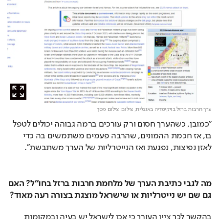
ערך חרבות ברזל בויקיפדיה באנגלית,
צילום: צילום מסך
"כמובן, כשהערך חסום ורק עורכים ברמה גבוהה יכולים לטפל 
בו, אז חכמת ההמונים, שהרבה פעמים משתמשים בה כדי 
לאזן נפיצות, נפגעת ואז הנייטרליות של הערך משתבשת".
מה לגבי כתיבת הערך של מלחמת חרבות ברזל בחו"ל? האם 
גם שם יש נייטרליות או שישראל מוצגת בצורה רעה מאוד?
בהקשר לכך ציין העורך כי אכן לישראל יש בעיה ובמקומות 