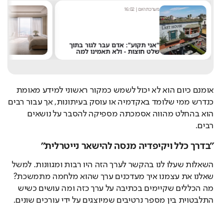
מערכת היום
|
16:02
אסף ג
"אני תקוע": אדם עבר לגור בתוך
רוצ
שלט חוצות - ולא תאמינו למה
במל
אומנם כיום הוא לא יכול לשמש כמקור ראשוני למידע מאומת 
כנדרש ממי שלומד באקדמיה או עוסק בעיתונות, אך עבור רבים 
הוא בהחלט מהווה אסמכתה מספיקה להסבר על נושאים 
רבים.
"בדרך כלל ויקיפדיה מנסה להישאר נייטרלית"
השאלות שעלו לנו בהקשר לערך הזה היו רבות ומגוונות. למשל 
שאלנו את עצמנו איך מעדכנים ערך שהוא מלחמה מתמשכת? 
מה הכללים שקיימים בכתיבה על ערך כזה ומה עושים כשיש 
התלבטוית בין מספר נרטיבים שמיוצגים על ידי עורכים שונים.
Loaded
: 
Unmute
84.20%