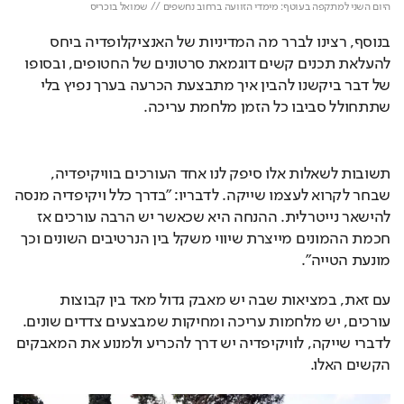
היום השני למתקפה בעוטף: מימדי הזוועה ברחוב נחשפים // שמואל בוכריס
בנוסף, רצינו לברר מה המדיניות של האנציקלופדיה ביחס 
להעלאת תכנים קשים דוגמאת סרטונים של החטופים, ובסופו 
של דבר ביקשנו להבין איך מתבצעת הכרעה בערך נפיץ בלי 
שתתחולל סביבו כל הזמן מלחמת עריכה.
תשובות לשאלות אלו סיפק לנו אחד העורכים בוויקיפדיה, 
שבחר לקרוא לעצמו שייקה. לדבריו: "בדרך כלל ויקיפדיה מנסה 
להישאר נייטרלית. ההנחה היא שכאשר יש הרבה עורכים אז 
חכמת ההמונים מייצרת שיווי משקל בין הנרטיבים השונים וכך 
מונעת הטייה". 
עם זאת, במציאות שבה יש מאבק גדול מאד בין קבוצות 
עורכים, יש מלחמות עריכה ומחיקות שמבצעים צדדים שונים. 
לדברי שייקה, לוויקיפדיה יש דרך להכריע ולמנוע את המאבקים 
הקשים האלו.