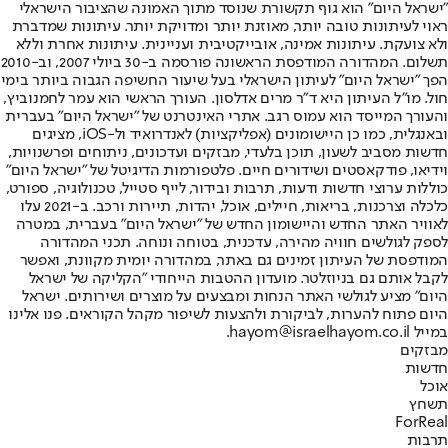
"ישראל היום" הוא גוף תקשורת שנוסד מתוך האמונה שהציבור הישראלי
ראוי לעיתונות טובה יותר, מאוזנת יותר ומדויקת יותר. עיתונות שמדברת
ולא צועקת. עיתונות אמינה, אובייקטיבית ועניינית. עיתונות אחרת וללא
תשלום. המהדורה המודפסת הראשונה פורסמה ב-30 ביולי 2007, וב-2010
הפך "ישראל היום" לעיתון הישראלי בעל שיעור החשיפה הגבוה ביותר בימי
חול. מו"ל העיתון היא ד"ר מרים אדלסון. העורך הראשי הוא עמר לחמנוביץ,
והעורך המייסד הוא עמוס רגב. אתרי האינטרנט של "ישראל היום" בעברית
ובאנגלית, כמו כן היישומונים (אפליקציות) לאנדרואיד ול-iOS, מציגים
חדשות מסביב לשעון, תוכן בלעדי, מבזקים ועדכונים, ניתוחים ופרשנויות,
וידיאו, פודקאסטים ושידורים חיים. פלטפורמות הדיגיטל של "ישראל היום"
כוללות ערוצי חדשות ודעות, תרבות ובידור, לייף סטייל, טכנולוגיה, ספורט,
כלכלה וצרכנות, בריאות, חיילים, אוכל, יהדות, תיירות ורכב. ב-2021 עלו
לאוויר האתר החדש והיישומון החדש של "ישראל היום" בעברית, במטרה
לספק לגולשים חוויה מהירה, עדכנית, בטוחה ונוחה. תכני המהדורה
המודפסת של העיתון זמינים גם באתר, במהדורה יומית מקוונת, ואפשר
לקבל אותם גם בניוזלטר. מועדון ההטבות הייחודי "הקליקה של ישראל
היום" מציע לגולשי האתר הנחות ומבצעים על מוצרים ושירותים. ישראל
היום פתוח להערות, לביקורת ולהצעות לשיפור מקהל הקוראים. פנו אלינו
במייל hayom@israelhayom.co.il.
מבזקים
חדשות
אוכל
תשחץ
ForReal
תרבות