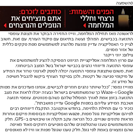
0
השמעה
לראשונה מאז תחילת המלחמה, ווייז החזירה הבוקר את תצוגת עומסי
התנועה בכבישים. המהלך נעשה בתיאום עם פיקוד העורף. עם זאת, חשוב
לציין כי האפליקציה עדיין נמנעת מלהציג למשתמשים מפת פקקים כללית
של אזור מסוים.
צילום: יוני ריקנר
עם פרוץ המלחמה אפליקציית הניווט הפסיקה להציג למשתמשים את
עומסי התנועה ודיווחי נהגים בכבישי ישראל בשל המצב הביטחוני.
זאת, משום שתצוגת עומסי התנועה יכולה לספק לארגוני טרור את המידע
על מיקומי פגיעה של רקטות, ולכן בפיקוד העורף ביקשו להגביל חשיפה
של מידע זה.
מווייז נמסר: "ככל שיותר נהגים חוזרים לכבישים, אנחנו מעדכנים את מפות
Google ו-Waze כך שהמשתמשים בישראל ובעזה יוכלו לראות את מצב
התנועה בזמן אמת לאורך המסלול שלהם כשהם מנווטים. עומסי תנועה
ושכבת המידע עליהם במפות Google עדיין מושבתת".
נזכיר כי עם תחילת הלחימה, בחודש אוקטובר, התקבלו דיווחים רבים
לפיהם אפליקציות גוגל מפות, waze ואפליקציות מבוססות מיקום אחרות
מראות נתונים שגויים, ככל הנראה עקב תקלה או שיבושים ב-GPS. חלק
מהמשתמשים טענו שהטלפונים שלהם מופיעים רחוקים מאוד מאיפה
שהם נמצאים באמת לפי גוגל, חלק טענו שגוגל מפות או וויז לא מאופסים