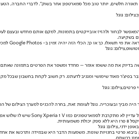
אי תאורה חלשים, יותר טוב מכל סמארטפון אחר בשוק". לדברי החברה, הטע
Ma (מחק קסמים) על סטרואידים, המאפשר לבחור ולהזיז אובייקטים בתמונות, למקם אותם 
ם בשקיעה.
ך, הכלי הזה יהיה זמין ב- Google Photos למכשירי הפיקסל החדשים.
ן שהוא מופעל על ידי בינה מלאכותית גנרטיבית, Zoom Enhance עושה בדיוק את מה ששמו אומר – מחדד 
ובר בפיצ'ר מאוד שימושי ומגניב לדעתנו. רק חשוב לקחת בחשבון שבכל 
ההגדרות האלו ללא ספק יהיו בונוס גדול ע
עותית.
ביבוא פרטי בחנויות שונות. משמעות הדבר היא שבמידה ותרכשו את אחד 