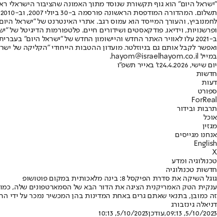
"ישראל היום" הוא גוף תקשורת שנוסד מתוך האמונה שהציבור הישראלי ראוי 
ת
ופרשנויות, וידיאו, פודקאסטים ושידורים חיים. פלטפורמות הדיגיטל של "ישרא
ב-2021 עלו לאוויר האתר החדש והיישומון החדש של "ישראל היום" בע
ואפשר לקבל אותם גם בניוזלטר. מועדון ההטבות הייחודי "הקליקה של ישרא
במייל hayom@israelhayom.co.il.
יום שישי, 24.4.2026
ז' באייר תשפ"ו
חדשות
דעות
ספורט
ForReal
תרבות ובידור
אוכל
מגזין
אנחנו מגייסים
English
X
טכנולוגיה ומדע
חדשות טכנולוגיה
גוגל השיקה את סדרת הפיקסל 8: בינה מלאכותית במקום פוטושופ
ענקית הטק האמריקנית הציגה את הדור הבא של הסמארטפונים שלה, כמו גם 
זה כמובן, בתנאי שאתם גרים באחת המדינות בהן המכשיר נמכר על ידי ה
דניאלה גינזבורג
5/10/2023, 09:13
,עודכן
5/10/2023, 10:13