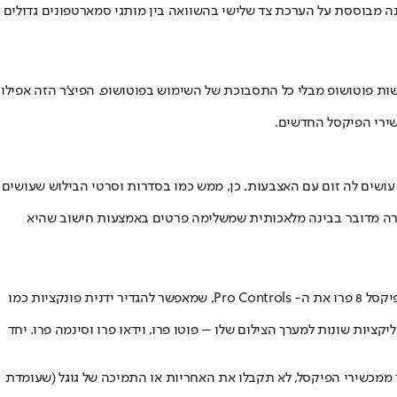
נה מבוססת על הערכת צד שלישי בהשוואה בין מותגי סמארטפונים גדולים
מחדש ובעצם לעשות פוטושופ מבלי כל התסבוכת של השימוש בפוטושופ. הפיצ'ר הזה אפילו
ומשפר את הפרטים בתמונה שאתם עושים לה זום עם האצבעות. כן, ממש כמו בסדרות וסרטי הבילוש שעושים
מקרה מדובר בבינה מלאכותית שמשלימה פרטים באמצעות חישוב שהיא
חוסר הרצון של אפל להכניס למערך הצילום שלה יכולות שליטה ידניות תמיד היה מביך ובעוכריה. גוגל לעומת זאת, בחרה להכניס למערך הצילום של הפיקסל 8 פרו את ה- Pro Controls, שמאפשר להגדיר ידנית פונקציות כמו
בור יוצרי תוכן למינהם, אם כי גוגל עדיין לא מתקרבת לסמארטפונים כמו Sony Xperia 1 V שיש לו שלוש אפליקציות שונות למערך הצילום שלו – פוטו פרו, וידאו פרו וסינמה פרו. יחד
ממכשירי הפיקסל, לא תקבלו את האחריות או התמיכה של גוגל (שעומדת