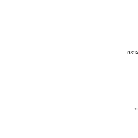
וואה
וח