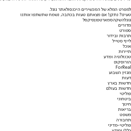
למפרט המלא של המכשירים היכנסו
לאתר גוגל.
טעינו? נתקן! אם מצאתם טעות בכתבה, נשמח שתשתפו אותנו
גוגל
השקה
סמארטפון
פיקסל
מדורים
ספורט
תרבות ובידור
לייף סטייל
אוכל
תיירות
טכנולוגיה ומדע
הורוסקופ
ForReal
מגזין השבוע
דעות
חדשות בארץ
חדשות בעולם
פוליטי
ביטחוני
חינוך
בריאות
משפט
תחבורה
פוליטי-מדיני
כללי ומידע