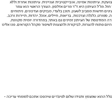
ועקת. עיתונות אמינה, אובייקטיבית ועניינית. עיתונות אחרת וללא
עור החשיפה הגבוה ביותר בימי חול. מו"ל העיתון היא ד"ר מרים אדלסון. העורך הראשי הוא עמר
 והעורך המייסד הוא עמוס רגב. אתרי האינטרנט של "ישראל היום" בעברית ובאנגלית, כמו כן היישומונים (אפליקציות) לאנדרואיד ול-iOS, מציגים חדשות מסביב לשעון, תוכן בלעדי, מבזקים ועדכונים, ניתוחים
, ספורט, כלכלה וצרכנות, בריאות, חיילים, אוכל, יהדות, תיירות ורכב.
דורה המודפסת של העיתון זמינים גם באתר, במהדורה יומית מקוונת,
היום פתוח להערות, לביקורת ולהצעות לשיפור מקהל הקוראים. פנו אלינו
גלל ההוא שמצמץ ותגידו שלום לפיצ'רים שיהפכו אתכם למומחי עריכה •