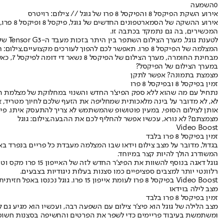
0
השמעה
אירוע השקת הפיקסל 8 והפיקסל 8 פרו של גוגל // צילום: רויטרס
אירוע 
המכשירים, בה גם נתמקד בכתבה זו.
לטענת גוגל, מערך הצילום השתפר בין היתר בזכות מעבד ה-Tensor G3 של החברה, שמכיל למידת מכונה מתקדמת, מהיר יותר מהדור הקודם ובעל יכולת עיבוד תמונה מרהיבה, עליה נפרט בהמשך.
המצלמה של הפיקסל 8 פרו. תאפשר לכם להפוך לעורכים מקצועיים,צילום: רויטרס
במערך הצילום של הפיקסל?
מצמצת בתמונה? אפשר לתקן
זמין בפיקסל 8 ובפיקסל 8 פרו
נתחיל עם מה שהוא ללא ספק הפיצ'ר החדש והשנוי במחלוקת של מצלמת הפיקסל - Best Take. למה שנוי במחלוקת? מכיוון שהוא למעשה מאפשר לשנות את הבעות הפנים של אנשים בתמונ
לא, לא מדובר על בינה מלאכותית שמחליפה את הזעף שלכם לחיוך מטריד,
אותן לצילום הסופי, במעין פוטושופ שהמשתמש לא צריך להתעסק איתו. פייר
מצמצתם? לא נורא, עכשיו אפשר להחליף לכם את ההבעה,צילום: גוגל
Video Boost
זמין בפיקסל 8 פרו בלבד
המשודרג הולך להיות קצר במיוחד.
רלוונטי יותר למצבים ספציפיים כמו סצנות בעלות ניגודיות בצבעים.
Video Boost בפיקסל 8 פרו לעומת אייפון 15 פרו. גוגל נכנסו באפל חזיתית,צילום: גוגל
מצב לילה בוידאו
זמין בפיקסל 8 פרו בלבד
ומשתמשת בעיבוד פריימים כדי לשפר את הפרטים והחשיפה בסצנות חשוכ