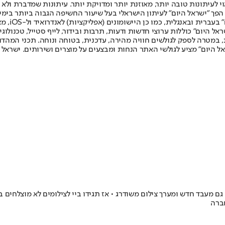
לעיתונות טובה יותר, מאוזנת יותר ומדויקת יותר. עיתונות שמדברת ולא צ
שלום. המהדורה המודפסת הראשונה פורסמה ב-30 ביולי 2007, וב-2010 הפך "ישראל היום" לעיתון הישראלי בעל שי
לחמנוביץ,
ל היום" כוללות ערוצי חדשות ודעות, תרבות ובידור, לייף סטייל, טכנולוגיה
ברית, במטרה לספק לגולשים חוויה מהירה, עדכנית, בטוחה ונוחה. תכני המה
ל היום" מציע לגולשי האתר הנחות ומבצעים על מוצרים ושירותים. ישראל 
מעבד חדש ומערך צילום משודרג • אז תגידו ביי לצילומים לא מוצלחים ב
חברה