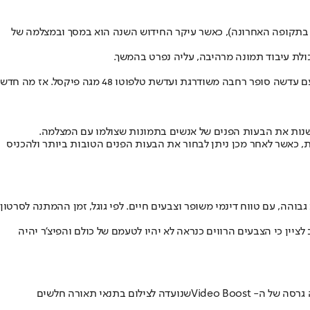
ר בגלל ריבוי ההדלפות שרצו ברשת בתקופה האחרונה), כאשר עיקר החידוש השנה הוא במסך ובמצלמה של
מבחינת החומרה, מערך הצילום של הפיקסל 8 נשאר די דומה לפיקסל 7, כאשר עיקר השדרוג הגיע השנה לפיקסל 8 פרו, שקיבל מצלמה ראשית חדשה עם עדשה סופר רחבה משודרגת ועדשת טלפוטו 48 מגה פיקסל. אז מה חדש
 כאשר לאחר מכן ניתן לבחור את הבעות הפנים הטובות ביותר ולהכניס
וס המבוסס על הענן. התוצאה היא סרטון בעל איכות גבוהה, עם טווח דינמי משופר וצבעים חיים. לפי גוגל, זמן ההמתנה לסרטון
פון 15 פרו מקס וטענה כי מדובר על הבדל משמעותי לטובת הפיקסל 8 פרו. יחד עם זאת, חשוב לציין כי הצבעים הרווים כנראה לא יהיו לטעמם של כולם והפיצ'ר יהיה
מצב הלילה של גוגל הוא פיצ'ר צילום עם השפעה רבה, ועכשיו הוא מגיע גם לצילומי הוידאו של הפיקסל 8 פרו החל מחודש דצמבר. מצב הלילה זו למעשה גרסה של ה- Video Boostשנועדה לצילום בתנאי תאורה חלשים