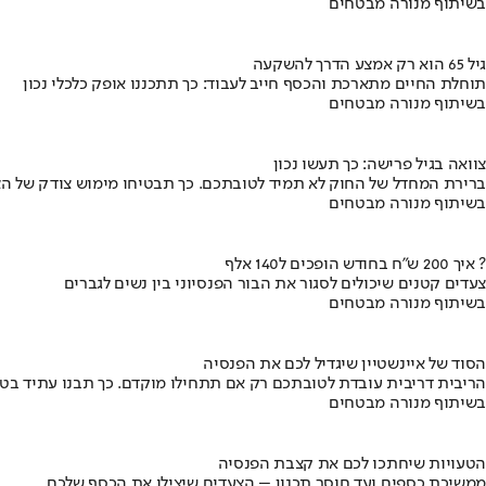
בשיתוף מנורה מבטחים
גיל 65 הוא רק אמצע הדרך להשקעה
תוחלת החיים מתארכת והכסף חייב לעבוד: כך תתכננו אופק כלכלי נכון
בשיתוף מנורה מבטחים
צוואה בגיל פרישה: כך תעשו נכון
ברירת המחדל של החוק לא תמיד לטובתכם. כך תבטיחו מימוש צודק של הצ
בשיתוף מנורה מבטחים
איך 200 ש"ח בחודש הופכים ל140 אלף ?
צעדים קטנים שיכולים לסגור את הבור הפנסיוני בין נשים לגברים
בשיתוף מנורה מבטחים
הסוד של איינשטיין שיגדיל לכם את הפנסיה
הריבית דריבית עובדת לטובתכם רק אם תתחילו מוקדם. כך תבנו עתיד בט
בשיתוף מנורה מבטחים
הטעויות שיחתכו לכם את קצבת הפנסיה
ממשיכת כספים ועד חוסר תכנון – הצעדים שיצילו את הכסף שלכם