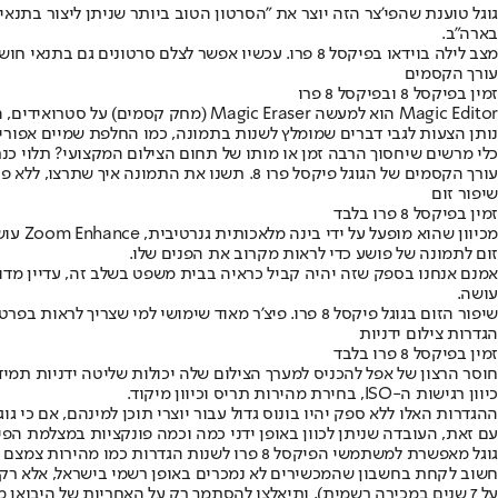
גוגל טוענת שהפי'צר הזה יוצר את "הסרטון הטוב ביותר שניתן ליצור בתנ
בארה"ב.
מצב לילה בוידאו בפיקסל 8 פרו. עכשיו אפשר לצלם סרטונים גם בתנאי חושך,צילום: גוגל
עורך הקסמים
זמין בפיקסל 8 ובפיקסל 8 פרו
Magic Editor הוא למעשה gic Eraser
נותן הצעות לגבי דברים שמומלץ לשנות בתמונה, כמו החלפת שמיים אפורי
כלי מרשים שיחסוך הרבה זמן או מותו של תחום הצילום המקצועי? תלוי כנראה את מי תשאלו. כך או כ
עורך הקסמים של הגוגל פיקסל פרו 8. תשנו את התמונה איך שתרצו, ללא פוטושופ,צילום: גוגל
שיפור זום
זמין בפיקסל 8 פרו בלבד
מכיוו
זום לתמונה של פושע כדי לראות מקרוב את הפנים שלו.
אמנם אנחנו בספק שזה יהיה קביל כראיה בבית משפט בשלב זה, עדיין מד
עושה.
שיפור הזום בגוגל פיקסל 8 פרו. פיצ'ר מאוד שימושי למי שצריך לראות בפרטי פרטים,צילום: גוגל
הגדרות צילום ידניות
זמין בפיקסל 8 פרו בלבד
כיוון רגישות ה-ISO, בחירת מהירות תריס וכיוון מיקוד.
עם זאת, העובדה שניתן לכוון באופן ידני כמה וכמה פונקציות במצלמת הפיקסל 8 פרו היא ללא ספק יכולת משמ
גוגל מאפשרת למשתמשי הפיקסל 8 פרו לשנות הגדרות כמו מהירות צמצם באופן ידני.,צילום: גוגל
חשוב לקחת בחשבון שהמכשירים לא נמכרים באופן רשמי בישראל, אלא רק 
על 7 שנים במכירה רשמית), ותיאלצו להסתמך רק על האחריות של היבואן ממנו רכשתם.