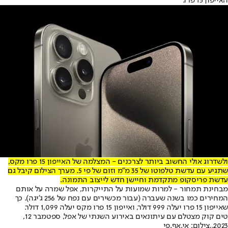
האייפון 15 פרו.
ולשדרוג אולי החשוב ביותר לצרכנים - המצלמה של האייפון 15 פרו מקס,
שתגיע עם עדשת טלפוטו של 35 מ"מ וזום של פי 5. מערך הצילום קיבל גם
עדשת פריסקופ מתקדמת וחיישן חדש לייצוב התמונה.
מבחינת תמחור - למרות שמועות על התייקרות, אפל שמרה על אותם
המחירים כמו בשנה שעברה (עבור מכשירים עם נפח של 256 ג'יגה). כך
שאייפון 15 פרו יעלה 999 דולר, ואייפון 15 פרו מקס יעלה 1,099 דולר.
טים קוק מצטלם עם עיתונאים באירוע השנתי של אפל, ספטמבר 12,
2023.,צילום: אי.אף.פי