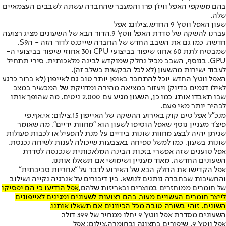
בהם משקפי האפל וויז'ן פרו והמעבר שהחברה עשתה לשבבים העצמאיים
שלה.
שעון האפל ווטץ' 9 החדש.,צילום: אפל
עברנו להשקה של סדרת האפל ווטץ' 9.
הדור הבא של השעונים מציג רצועה
חדשה, כמו גם את השבב החדש של החברה שייכנס לדור הזה - הS9,
שמבטיח לתת 60 אחוז שיפור בביצועי CPU ו30 אחוזי שיפור בביצועי ה-
GPU. בנוסף, השבב מכיל נחלק שמוקדש לבינה מלאכותית. סירי תתחיל
לעבוד ישירות מהשעון (לא לכל הבקשות בשלב זה).
האפל ווטץ' החדש יוכל להתחבר באופן יותר טוב גם לאייפון (לא ברור כרגע
לאילו דגמים בדיוק) ויעזור במציאה מהירה ומדויקת של המכשיר במצב
שבו תאבדו אותו. כמו כן, השעון מגיע עם 2,000 ניטים, מה שהופך אותו
לבהיר יותר מאי פעם.
מנכ"ל אפל טים קוק באירוע ההשקה של האייפון 15,צילום: אי.אף.פי
פיצ'ר מעניין נוסף שאפל הוסיפו לשעון הוא "מחוות ידיים", מה שאומר
שניתן יהיה לבצע מחוות שונות בידיים על מנת להפעיל או לכבות פעולות
שונות בשעון, כמו למשל טפיחה באצבעות שיכולה לענות לשיחה נכנסת.
אפל טוענים שזה אפשרי בזכות הבינה המלאכותית שנכנסה לסדרת
השעונים החדשה. מאוד מעניין ושימושי אם תשאלו אותנו.
אפל הקדישו את החלק הבא של האירוע לדבר על "אחריות סביבתית"
והחשיבות שבחברה נותנים לנושא. בין דיבורים על אנרגיה נקייה ושילוב
של חומרים ממוחזרים במוצרים ובאריזות שלהם,
אפל הודיעו כי הם יפסיקו
לייצר חומרים העשויים מעור, בהם רצועות לשעונים ומגינים לאייפונים
השונים. זוהי בשורה טובה מכל הכיוונים אם תשאלו אותנו.
השעונים מסדרת אפל ווטץ' 9 יחלו ממחיר של 399 דולר.
אפל ווטץ' 9. שיפורים בתצוגה ובחומרה,צילום: אפל