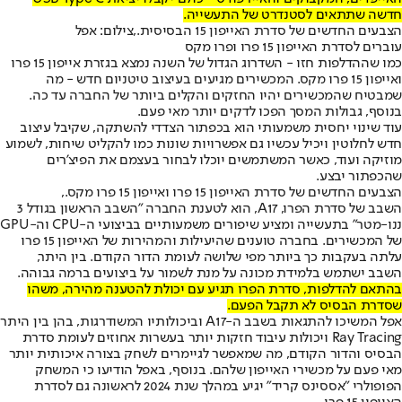
חדשה שתתאים לסטנדרט של התעשייה.
הצבעים החדשים של סדרת האייפון 15 הבסיסית.,צילום: אפל
עוברים לסדרת האייפון 15 פרו ופרו מקס
כמו שההדלפות חזו - השדרוג הגדול של השנה נמצא בגזרת אייפון 15 פרו
ואייפון 15 פרו מקס. המכשירים מגיעים בעיצוב טיטניום חדש - מה
שמבטיח שהמכשירים יהיו החזקים והקלים ביותר של החברה עד כה.
בנוסף, גבולות המסך הפכו לדקים יותר מאי פעם.
עוד שינוי יחסית משמעותי הוא בכפתור הצדדי להשתקה, שקיבל עיצוב
חדש לחלוטין ויכיל עכשיו גם אפשרויות שונות כמו להקליט שיחות, לשמוע
מוזיקה ועוד, כאשר המשתמשים יוכלו לבחור בעצמם את הפיצ'רים
שהכפתור יבצע.
הצבעים החדשים של סדרת האייפון 15 פרו ואייפון 15 פרו מקס.,
השבב של סדרת הפרו, A17, הוא לטענת החברה "השבב הראשון בגודל 3
ננו-מטר" בתעשייה ומציע שיפורים משמעותיים בביצועי ה-CPU וה-GPU
של המכשירים. בחברה טוענים שהיעילות והמהירות של האייפון 15 פרו
עלתה בעקבות כך ביותר מפי שלושה לעומת הדור הקודם. בין היתר,
השבב ישתמש בלמידת מכונה על מנת לשמור על ביצועים ברמה גבוהה.
בהתאם להדלפות, סדרת הפרו תגיע עם יכולת להטענה מהירה, משהו
שסדרת הבסיס לא תקבל הפעם.
אפל המשיכו להתגאות בשבב ה-A17 וביכולותיו המשודרגות, בהן בין היתר
Ray Tracing ויכולות עיבוד חזקות יותר בעשרות אחוזים לעומת סדרת
הבסיס והדור הקודם, מה שמאפשר לגיימרים לשחק בצורה איכותית יותר
מאי פעם על מכשירי האייפון שלהם. בנוסף, באפל הודיעו כי המשחק
הפופולרי "אססינס קריד" יגיע במהלך שנת 2024 לראשונה גם לסדרת