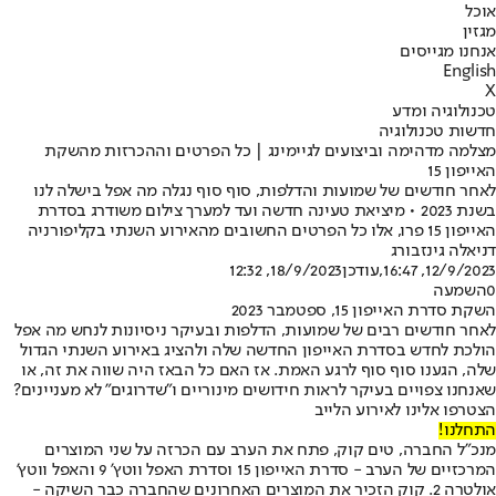
אוכל
מגזין
אנחנו מגייסים
English
X
טכנולוגיה ומדע
חדשות טכנולוגיה
מצלמה מדהימה וביצועים לגיימינג | כל הפרטים וההכרזות מהשקת
האייפון 15
לאחר חודשים של שמועות והדלפות, סוף סוף נגלה מה אפל בישלה לנו
בשנת 2023 • מיציאת טעינה חדשה ועד למערך צילום משודרג בסדרת
האייפון 15 פרו, אלו כל הפרטים החשובים מהאירוע השנתי בקליפורניה
דניאלה גינזבורג
12/9/2023, 16:47
,עודכן
18/9/2023, 12:32
0
השמעה
השקת סדרת האייפון 15, ספטמבר 2023
לאחר חודשים רבים של שמועות, הדלפות ובעיקר ניסיונות לנחש מה אפל
הולכת לחדש בסדרת האייפון החדשה שלה ולהציג באירוע השנתי הגדול
שלה, הגענו סוף סוף לרגע האמת. אז האם כל הבאז היה שווה את זה, או
שאנחנו צפויים בעיקר לראות חידושים מינוריים ו"שדרוגים" לא מעניינים?
הצטרפו אלינו לאירוע הלייב
התחלנו!
מנכ"ל החברה, טים קוק, פתח את הערב עם הכרזה על שני המוצרים
המרכזיים של הערב - סדרת האייפון 15 וסדרת האפל ווטץ' 9 והאפל ווטץ'
אולטרה 2. קוק הזכיר את המוצרים האחרונים שהחברה כבר השיקה -