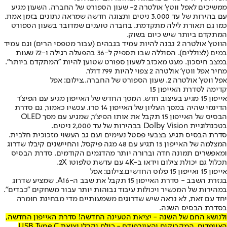
ממשיכים לאפל ווטץ' אולטרה 2
- שעון הספורט של החברה. השעון מגיע
עם בהירות של עד 3,000 ניטים ותצוגה חדשה שמראה נתונים בזמן אמת,
כמו גם תאורת לילה מתקדמת. בחברה טוענים שמדובר בשעון הספורט
המתקדם ביותר שיש כיום בשוק.
הווטץ' אולטרה 2 נבנה להיות עמיד בגבהים (עבור מטפסי הרים) וגם עמיד
במים (לצוללים). הסוללה שבו תספיק ל-36 בהפעלה רגילה ו-72 שעות
במצב חיסכון. מעט מאכזב לשעון ספורט שטוען להיות "המתקדם ביותר".
מחיר אפל ווטץ' אולטרה 2 צפוי להיות 799 דולר.
אפל ווטץ' אולטרה 2. שעון הספורט של החברה.,צילום: אפל
קדימה לסדרת האייפון 15
אייפון 15 מגיע בעיצוב חדש. המסך החדש של האייפון מגיע עם הפיצ'ר
הדינמי שהיה במסך העליון של האייפון 14 פרו. עכשיו כאמור, גם סדרת
הבסיס של האייפון 15 תקבל את אותו הפיצ'ר, שמגיע עם מסך OLED
בטכנולוגיית Dolby Vision בבהירות של עד 2,000 ניטים.
סדרת הבסיס תגיע בצבעי פסטל נעימים ועם גב העשוי מזכוכית חלבית.
המצלמה של האייפון 15 תגיע עם 48 מגה פיקסל, והחיישנים קיבלו שדרוג
ומאפשרים תמונה חדה וברורה יותר מהדגמים הקודמים. סדרת הבסיס
תכלול גם יכולת צילום וידאו ב-4K עם עדשת טלפוטו 2X.
אייפון 15 ואייפון 15 פלוס החדשים,צילום: אפל
בגזרת השבב - סדרת האייפון 15 תקבל את שבב ה-A16, שמציע שדרוג
במהירות של המכשיר ויכולות עיבוד גבוהות יותר עבור משחקים "כבדים".
יחד עם זאת, לא נראה שיש שדרוגים משמעותיים מדי מבחינת חומרה
בסדרת הבסיס השנה.
ולנושא החם של השנה - יציאת הטעינה החדשה! סדרת האייפון החדשה,
האייפדים, המקבוקים והאיירפודס - כולם יקבלו יציאת USB Type C