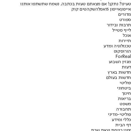
טעינו? נתקן! אם מצאתם טעות בכתבה, נשמח שתשתפו אותנו
אייפון
אייפון 15
אפל
השקה
טים קוק
מדורים
ספורט
תרבות ובידור
לייף סטייל
אוכל
תיירות
טכנולוגיה ומדע
הורוסקופ
ForReal
מגזין השבוע
דעות
חדשות בארץ
חדשות בעולם
פוליטי
ביטחוני
חינוך
בריאות
משפט
תחבורה
פוליטי-מדיני
כללי ומידע
דף הבית
זמני כניסת וצאת שבת