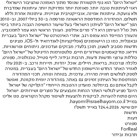
"ישראל היום" הוא גוף תקשורת שנוסד מתוך האמונה שהציבור הישראלי
ראוי לעיתונות טובה יותר, מאוזנת יותר ומדויקת יותר. עיתונות שמדברת
ולא צועקת. עיתונות אמינה, אובייקטיבית ועניינית. עיתונות אחרת וללא
תשלום. המהדורה המודפסת הראשונה פורסמה ב-30 ביולי 2007, וב-2010
הפך "ישראל היום" לעיתון הישראלי בעל שיעור החשיפה הגבוה ביותר בימי
חול. מו"ל העיתון היא ד"ר מרים אדלסון. העורך הראשי הוא עמר לחמנוביץ,
והעורך המייסד הוא עמוס רגב. אתרי האינטרנט של "ישראל היום" בעברית
ובאנגלית, כמו כן היישומונים (אפליקציות) לאנדרואיד ול-iOS, מציגים
חדשות מסביב לשעון, תוכן בלעדי, מבזקים ועדכונים, ניתוחים ופרשנויות,
וידיאו, פודקאסטים ושידורים חיים. פלטפורמות הדיגיטל של "ישראל היום"
כוללות ערוצי חדשות ודעות, תרבות ובידור, לייף סטייל, טכנולוגיה, ספורט,
כלכלה וצרכנות, בריאות, חיילים, אוכל, יהדות, תיירות ורכב. ב-2021 עלו
לאוויר האתר החדש והיישומון החדש של "ישראל היום" בעברית, במטרה
לספק לגולשים חוויה מהירה, עדכנית, בטוחה ונוחה. תכני המהדורה
המודפסת של העיתון זמינים גם באתר, במהדורה יומית מקוונת, ואפשר
לקבל אותם גם בניוזלטר. מועדון ההטבות הייחודי "הקליקה של ישראל
היום" מציע לגולשי האתר הנחות ומבצעים על מוצרים ושירותים. ישראל
היום פתוח להערות, לביקורת ולהצעות לשיפור מקהל הקוראים. פנו אלינו
במייל hayom@israelhayom.co.il.
יום שישי, 24.4.2026
ז' באייר תשפ"ו
חדשות
דעות
ספורט
ForReal
תרבות ובידור