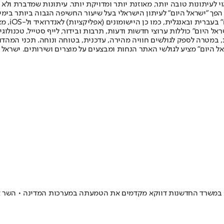
לעיתונות טובה יותר, מאוזנת יותר ומדויקת יותר. עיתונות שמדברת ולא צ
שלום. המהדורה המודפסת הראשונה פורסמה ב-30 ביולי 2007, וב-2010 הפך "ישראל היום" לעיתון הישראלי בעל שי
לחמנוביץ,
ל היום" כוללות ערוצי חדשות ודעות, תרבות ובידור, לייף סטייל, טכנולוגיה
ברית, במטרה לספק לגולשים חוויה מהירה, עדכנית, בטוחה ונוחה. תכני המה
ל היום" מציע לגולשי האתר הנחות ומבצעים על מוצרים ושירותים. ישראל 
זמן שבעולם מנסים לרסן את יכולותיה והתפשטותה של טכנולוגיית ה-AI, במשרד החדשנות דווקא מקדמים את