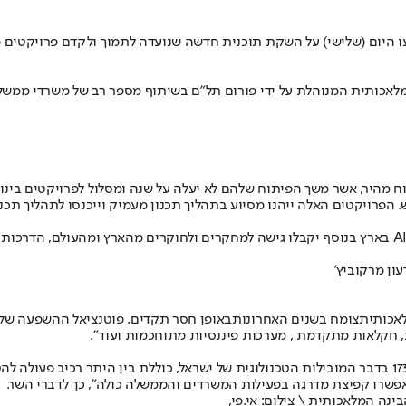
עו היום (שלישי) על השקת תוכנית חדשה שנועדה לתמוך ולקדם פרויקטים
אכותית המנוהלת על ידי פורום תל״ם בשיתוף מספר רב של משרדי ממשלה ו
 מהיר, אשר משך הפיתוח שלהם לא יעלה על שנה ומסלול לפרויקטים בינו
. הפרויקטים האלה ייהנו מסיוע בתהליך תכנון מעמיק וייכנסו לתהליך תכנ
במסגרת התוכנית יקבלו המשרדים סיוע כספי וליווי מקצועי ממגוון מומחי AI בארץ בנוסף יקבלו גישה למחקרים
עון מרקוביץ'
לאכותית
צומח בשנים האחרונות
באופן חסר תקדים. פוטנציאל ההשפעה שלו
, חקלאות מתקדמת , מערכות פיננסיות מתוחכמות ועוד".
"התוכנית הלאומית לבינה מלאכותית, שאושרה על ידינו בהחלטת ממשלה 173 בדבר המובילות הטכנולוגית של י
פשרו קפיצת מדרגה בפעילות המשרדים והממשלה כולה", כך לדברי השר.
בינה המלאכותית \ צילום: אי.פי,