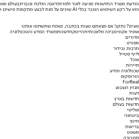
הודעת משרד החדשנות מגיעה לאור ולמרות
דאגה הולכת וגוברת
בעולם מפנ
הוא על רקע השימוש הגובר בכלי AI שונים על מנת לבצע מתקפות פישינג וגניבת מידע, וגם בעוצמת הפגיעות.
טעינו? נתקן! אם מצאתם טעות בכתבה, נשמח שתשתפו אותנו
אופיר אקוניס
בינה מלאכותית
הייטק
חדשנות
משרד המדע והטכנולוגיה
מדורים
ספורט
תרבות ובידור
לייף סטייל
אוכל
תיירות
טכנולוגיה ומדע
הורוסקופ
ForReal
מגזין השבוע
דעות
חדשות בארץ
חדשות בעולם
פוליטי
ביטחוני
חינוך
בריאות
משפט
תחבורה