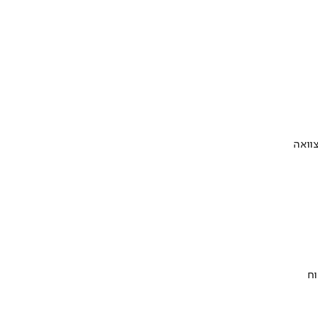
וואה
וח