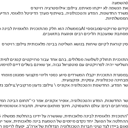
0
השמעה
את הנשמה לא ייקחו מאיתנו. צילום: אילוסטרציה רויטרס
משרד החדשנות, המדע והטכנולוגיה, בשיתוף מערך הדיגיטל הלאומי, הודי
הממשלתיות.
קידום פרויקטים
מבוססי AI
בממשלה הוא חלק מהתוכנית הלאומית לבינה מל
מסחבת שמעכבת הליכים רבים ופוגעת בתושבים.
סין קוראת לקיום שיחות בנושא השליטה בבינה מלאכותית צילום: רויטרס
התוכנית תחולק לשלושה מסלולים, בהם אחד עבור פרויקטים קטנים לפיתוח
השלישי יהיה לפרויקטים עם פוטנציאל גבוה, אך שאינם בשלים דיים למימוש
מבחינה טכנולוגית, עסקית, ומקצועית.
שר המדע, החדשנות והטכנולוגיה אקוניס \ צילום: גדעון מרקוביץ',צילום: גד
שר החדשנות, המדע והטכנולוגיה, אופיר אקוניס, אמר כי ״תחום הבינה המ
במרחבים רבים: עולם התעסוקה, חינוך מותאם אישית, תחבורה אוטונומית
ההחלטה אל הפועל. יחד נקדם מיזמים של הטמעת בינה מלאכותית, אשר יא
נאום ביידן לצד נציגי חברות הטכנולוגיה הגדולות של ארה"ב. יפעלו לריסון ה