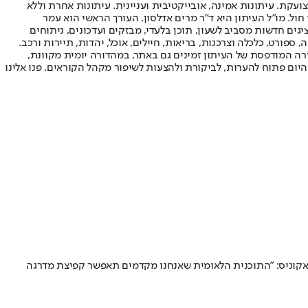
ועקת. עיתונות אמינה, אובייקטיבית ועניינית. עיתונות אחרת וללא
עור החשיפה הגבוה ביותר בימי חול. מו"ל העיתון היא ד"ר מרים אדלסון. העורך הראשי הוא עמר
 והעורך המייסד הוא עמוס רגב. אתרי האינטרנט של "ישראל היום" בעברית ובאנגלית, כמו כן היישומונים (אפליקציות) לאנדרואיד ול-iOS, מציגים חדשות מסביב לשעון, תוכן בלעדי, מבזקים ועדכונים, ניתוחים
, ספורט, כלכלה וצרכנות, בריאות, חיילים, אוכל, יהדות, תיירות ורכב.
דורה המודפסת של העיתון זמינים גם באתר, במהדורה יומית מקוונת,
היום פתוח להערות, לביקורת ולהצעות לשיפור מקהל הקוראים. פנו אלינו
 הטמעתה במערכות המדינה • השר אקוניס: "התוכנית הלאומית שאנחנו מקדמים תאפשר קפיצת מדרגה