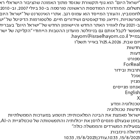
"ישראל היום" הוא גוף תקשורת שנוסד מתוך האמונה שהציבור הישראלי ראוי 
ת
ופרשנויות, וידיאו, פודקאסטים ושידורים חיים. פלטפורמות הדיגיטל של "ישרא
ב-2021 עלו לאוויר האתר החדש והיישומון החדש של "ישראל היום" בע
ואפשר לקבל אותם גם בניוזלטר. מועדון ההטבות הייחודי "הקליקה של ישרא
במייל hayom@israelhayom.co.il.
יום שבת, 25.4.2026
ח' באייר תשפ"ו
חדשות
דעות
ספורט
ForReal
תרבות ובידור
אוכל
מגזין
אנחנו מגייסים
English
X
טכנולוגיה ומדע
חדשות טכנולוגיה
ישראל מאמצת את הבינה המלאכותית: תוטמע במערכות הממשלתיות
ב
בפעילות המשרדים והממשלה כולה"
דניאלה גינזבורג
15/8/2023, 10:33
,עודכן
15/8/2023, 10:33