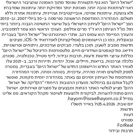
"ישראל היום" הוא גוף תקשורת שנוסד מתוך האמונה שהציבור הישראלי
ראוי לעיתונות טובה יותר, מאוזנת יותר ומדויקת יותר. עיתונות שמדברת
ולא צועקת. עיתונות אמינה, אובייקטיבית ועניינית. עיתונות אחרת וללא
תשלום. המהדורה המודפסת הראשונה פורסמה ב-30 ביולי 2007, וב-2010
הפך "ישראל היום" לעיתון הישראלי בעל שיעור החשיפה הגבוה ביותר בימי
חול. מו"ל העיתון היא ד"ר מרים אדלסון. העורך הראשי הוא עמר לחמנוביץ,
והעורך המייסד הוא עמוס רגב. אתרי האינטרנט של "ישראל היום" בעברית
ובאנגלית, כמו כן היישומונים (אפליקציות) לאנדרואיד ול-iOS, מציגים
חדשות מסביב לשעון, תוכן בלעדי, מבזקים ועדכונים, ניתוחים ופרשנויות,
וידיאו, פודקאסטים ושידורים חיים. פלטפורמות הדיגיטל של "ישראל היום"
כוללות ערוצי חדשות ודעות, תרבות ובידור, לייף סטייל, טכנולוגיה, ספורט,
כלכלה וצרכנות, בריאות, חיילים, אוכל, יהדות, תיירות ורכב. ב-2021 עלו
לאוויר האתר החדש והיישומון החדש של "ישראל היום" בעברית, במטרה
לספק לגולשים חוויה מהירה, עדכנית, בטוחה ונוחה. תכני המהדורה
המודפסת של העיתון זמינים גם באתר, במהדורה יומית מקוונת, ואפשר
לקבל אותם גם בניוזלטר. מועדון ההטבות הייחודי "הקליקה של ישראל
היום" מציע לגולשי האתר הנחות ומבצעים על מוצרים ושירותים. ישראל
היום פתוח להערות, לביקורת ולהצעות לשיפור מקהל הקוראים. פנו אלינו
במייל hayom@israelhayom.co.il.
יום שבת, 25.4.2026
ח' באייר תשפ"ו
חדשות
דעות
ספורט
ForReal
תרבות ובידור