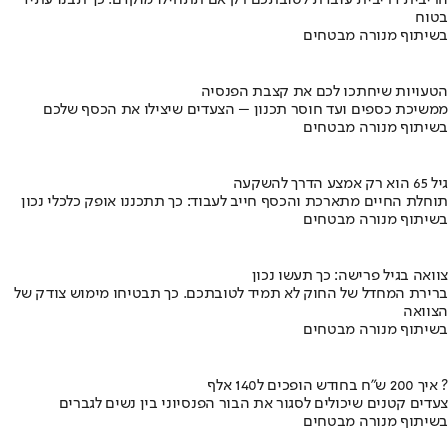
הריבית דריבית עובדת לטובתכם רק אם תתחילו מוקדם. כך תבנו עתיד
בטוח
בשיתוף מנורה מבטחים
הטעויות שיחתכו לכם את קצבת הפנסיה
ממשיכת כספים ועד חוסר תכנון – הצעדים שיצילו את הכסף שלכם
בשיתוף מנורה מבטחים
גיל 65 הוא רק אמצע הדרך להשקעה
תוחלת החיים מתארכת והכסף חייב לעבוד: כך תתכננו אופק כלכלי נכון
בשיתוף מנורה מבטחים
צוואה בגיל פרישה: כך תעשו נכון
ברירת המחדל של החוק לא תמיד לטובתכם. כך תבטיחו מימוש צודק של
הצוואה
בשיתוף מנורה מבטחים
איך 200 ש"ח בחודש הופכים ל140 אלף ?
צעדים קטנים שיכולים לסגור את הבור הפנסיוני בין נשים לגברים
בשיתוף מנורה מבטחים