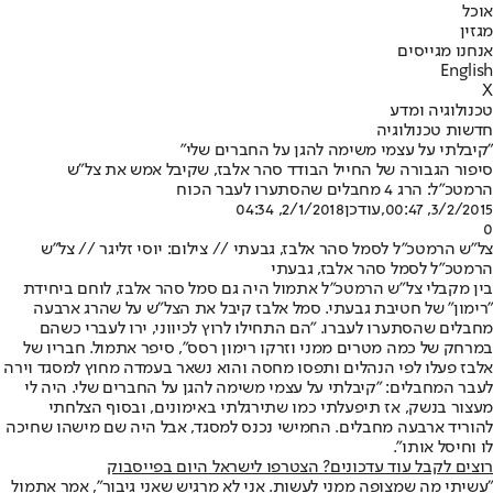
אוכל
מגזין
אנחנו מגייסים
English
X
טכנולוגיה ומדע
חדשות טכנולוגיה
"קיבלתי על עצמי משימה להגן על החברים שלי"
סיפור הגבורה של החייל הבודד סהר אלבז, שקיבל אמש את צל"ש
הרמטכ"ל: הרג 4 מחבלים שהסתערו לעבר הכוח
3/2/2015, 00:47
,עודכן
2/1/2018, 04:34
0
צל"ש הרמטכ"ל לסמל סהר אלבז, גבעתי // צילום: יוסי זליגר // צל"ש
הרמטכ"ל לסמל סהר אלבז, גבעתי
בין מקבלי צל"ש הרמטכ"ל אתמול היה גם סמל סהר אלבז, לוחם ביחידת
"רימון" של חטיבת גבעתי. סמל אלבז קיבל את הצל"ש על שהרג ארבעה
מחבלים שהסתערו לעברו. "הם התחילו לרוץ לכיווני, ירו לעברי כשהם
במרחק של כמה מטרים ממני וזרקו רימון רסס", סיפר אתמול. חבריו של
אלבז פעלו לפי הנהלים ותפסו מחסה והוא נשאר בעמדה מחוץ למסגד וירה
לעבר המחבלים: "קיבלתי על עצמי משימה להגן על החברים שלי. היה לי
מעצור בנשק, אז תיפעלתי כמו שתירגלתי באימונים, ובסוף הצלחתי
להוריד ארבעה מחבלים. החמישי נכנס למסגד, אבל היה שם מישהו שחיכה
לו וחיסל אותו".
רוצים לקבל עוד עדכונים? הצטרפו לישראל היום בפייסבוק
"עשיתי מה שמצופה ממני לעשות. אני לא מרגיש שאני גיבור", אמר אתמול