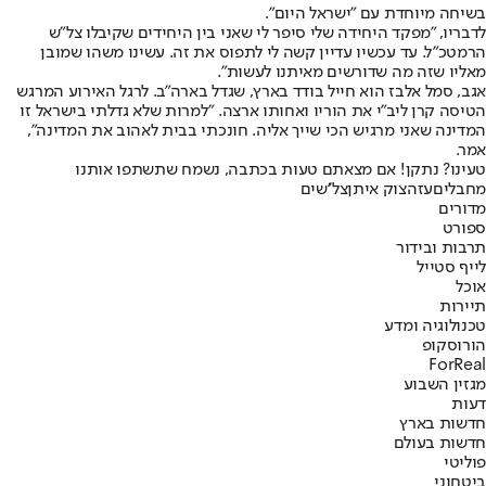
בשיחה מיוחדת עם "ישראל היום".
לדבריו, "מפקד היחידה שלי סיפר לי שאני בין היחידים שקיבלו צל"ש
הרמטכ"ל. עד עכשיו עדיין קשה לי לתפוס את זה. עשינו משהו שמובן
מאליו שזה מה שדורשים מאיתנו לעשות".
אגב, סמל אלבז הוא חייל בודד בארץ, שגדל בארה"ב. לרגל האירוע המרגש
הטיסה קרן ליב"י את הוריו ואחותו ארצה. "למרות שלא גדלתי בישראל זו
המדינה שאני מרגיש הכי שייך אליה. חונכתי בבית לאהוב את המדינה",
אמר.
טעינו? נתקן! אם מצאתם טעות בכתבה, נשמח שתשתפו אותנו
מחבלים
עזה
צוק איתן
צל''שים
מדורים
ספורט
תרבות ובידור
לייף סטייל
אוכל
תיירות
טכנולוגיה ומדע
הורוסקופ
ForReal
מגזין השבוע
דעות
חדשות בארץ
חדשות בעולם
פוליטי
ביטחוני