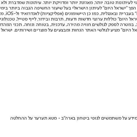
לעיתונות טובה יותר, מאוזנת יותר ומדויקת יותר. עיתונות שמדברת ולא צ
שלום. המהדורה המודפסת הראשונה פורסמה ב-30 ביולי 2007, וב-2010 הפך "ישראל היום" לעיתון הישראלי בעל שי
לחמנוביץ,
ל היום" כוללות ערוצי חדשות ודעות, תרבות ובידור, לייף סטייל, טכנולוגיה
ברית, במטרה לספק לגולשים חוויה מהירה, עדכנית, בטוחה ונוחה. תכני המה
ל היום" מציע לגולשי האתר הנחות ומבצעים על מוצרים ושירותים. ישראל 