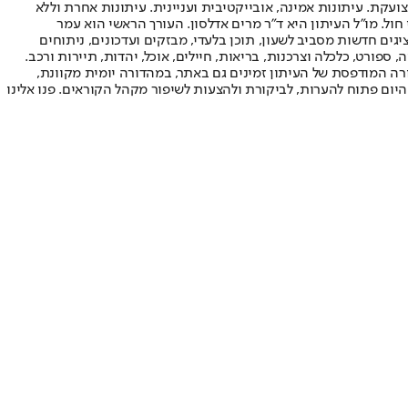
ועקת. עיתונות אמינה, אובייקטיבית ועניינית. עיתונות אחרת וללא
עור החשיפה הגבוה ביותר בימי חול. מו"ל העיתון היא ד"ר מרים אדלסון. העורך הראשי הוא עמר
 והעורך המייסד הוא עמוס רגב. אתרי האינטרנט של "ישראל היום" בעברית ובאנגלית, כמו כן היישומונים (אפליקציות) לאנדרואיד ול-iOS, מציגים חדשות מסביב לשעון, תוכן בלעדי, מבזקים ועדכונים, ניתוחים
, ספורט, כלכלה וצרכנות, בריאות, חיילים, אוכל, יהדות, תיירות ורכב.
דורה המודפסת של העיתון זמינים גם באתר, במהדורה יומית מקוונת,
היום פתוח להערות, לביקורת ולהצעות לשיפור מקהל הקוראים. פנו אלינו