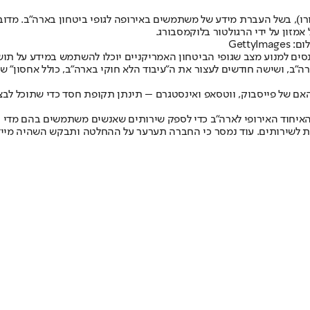
 הטילו על מטא קנס בגובה 1.3 מיליארד דולר (1.2 מיליארד יורו), בשל העברת מידע של משתמשים באירו
Gett
ים למנוע מצב שגופי הביטחון האמריקניים יוכלו להשתמש במידע על תושבי
ב, ושישה חודשים לעצור את ה"עיבוד הלא חוקי בארה"ב, כולל אחסון" של 
 האם של פייסבוק, ווטסאפ ואינסטגרם – תינתן תקופת חסד כדי שתוכל ל
 האיחוד האירופי לארה"ב כדי לספק שירותים שאנשים משתמשים בהם מדי י
גשת לשירותים. עוד נמסר כי החברה תערער על ההחלטה ותבקש השהיה מיי