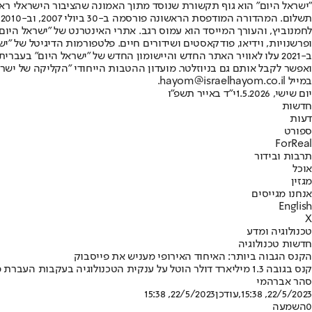
"ישראל היום" הוא גוף תקשורת שנוסד מתוך האמונה שהציבור הישראלי ראוי 
ת
ופרשנויות, וידיאו, פודקאסטים ושידורים חיים. פלטפורמות הדיגיטל של "ישרא
ב-2021 עלו לאוויר האתר החדש והיישומון החדש של "ישראל היום" בע
ואפשר לקבל אותם גם בניוזלטר. מועדון ההטבות הייחודי "הקליקה של ישרא
במייל hayom@israelhayom.co.il.
יום שישי, 1.5.2026
י"ד באייר תשפ"ו
חדשות
דעות
ספורט
ForReal
תרבות ובידור
אוכל
מגזין
אנחנו מגייסים
English
X
טכנולוגיה ומדע
חדשות טכנולוגיה
הקנס הגבוה ביותר: האיחוד האירופי מעניש את פייסבוק
קנס בגובה 1.3 מיליארד דולר הוטל על ענקית הטכנולוגיה בעקבות העברת מידע על משתמשים לגופי ביטחון בארה"ב • מטא תערער על ההחלטה
סהר אברהמי
22/5/2023, 15:38
,עודכן
22/5/2023, 15:38
0
השמעה