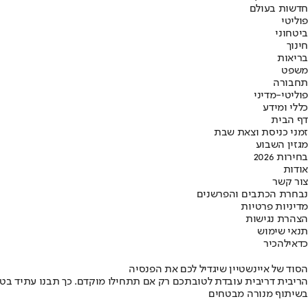
חדשות בעולם
פוליטי
ביטחוני
חינוך
בריאות
משפט
תחבורה
פוליטי-מדיני
כללי ומידע
דף הבית
זמני כניסת וצאת שבת
מגזין השבוע
בחירות 2026
אודות
צור קשר
נבחרת הכתבים והפרשנים
מדיניות פרטיות
הצהרת נגישות
תנאי שימוש
כדאי
להכיר
הסוד של איינשטיין שיגדיל לכם את הפנסיה
הריבית דריבית עובדת לטובתכם רק אם תתחילו מוקדם. כך תבנו עתיד בט
בשיתוף מנורה מבטחים