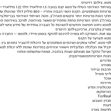
מטא. צילום: רויטרס
באיחוד האירופי
פרטיות משתמשים. הקנס השני הגבוה אחריו - 800 מיליון דולר שהוטלו על אמזון על ידי הרגולטור בלוקמסבורג.
חוקי הגנת פרטיות יותר נוקשים מארה"ב. מטה האיחוד האירופי בבריסל,צילום: yImages
בארה"ב חוקי הפרטיות פחות מחמירים מאשר באירופה. לפיכך, באירופה מנס
למטא ניתנו חמישה חודשים להשהות כל העברה עתידית של מידע אישי לארה"
מארק צוקרברג, ארכיון,צילום: רויטרס
עם זאת, הפסיקה לא צפויה להיכנס לתוקף באופן מיידי, ולמטא – החברה
מטא תערער על הקנס
לפי מטא, "אלפי עסקים וארגונים מסתמכים על היכולת להעביר נתונים בין
יגביל את הכלכלה הגלובלית וישאיר אזרחים במדינות שונות ללא יכולת ל
טעינו? נתקן! אם מצאתם טעות בכתבה, נשמח שתשתפו אותנו
הגנת הפרטיות
מטא
פייסבוק
מדורים
ספורט
תרבות ובידור
לייף סטייל
אוכל
תיירות
טכנולוגיה ומדע
הורוסקופ
ForReal
מגזין השבוע
דעות
חדשות בארץ