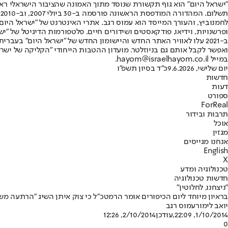
"ישראל היום" הוא גוף תקשורת שנוסד מתוך האמונה שהציבור הישראלי ראוי 
ת
ופרשנויות, וידיאו, פודקאסטים ושידורים חיים. פלטפורמות הדיגיטל של "ישרא
ב-2021 עלו לאוויר האתר החדש והיישומון החדש של "ישראל היום" בע
ואפשר לקבל אותם גם בניוזלטר. מועדון ההטבות הייחודי "הקליקה של ישרא
במייל hayom@israelhayom.co.il.
יום שלישי, 9.6.2026
כ"ד בסיון תשפ"ו
חדשות
דעות
ספורט
ForReal
תרבות ובידור
אוכל
מגזין
אנחנו מגייסים
English
X
טכנולוגיה ומדע
חדשות טכנולוגיה
"ניצחנו, לחלוטין"
בראיון מיוחד ליום הכיפורים אומר הרמטכ"ל כי צוק איתן השיג "הרתעה מ
יואב לימור
עמוס רגב
1/10/2014, 22:09
,עודכן
2/10/2014, 12:26
0