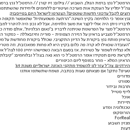
הרמטכ"ל גנץ ברמת הגולן, השבוע // צילום: זיו קורן // הרמטכ"ל גנץ ברמת
צה"ל ימליץ על הענקת אות מערכה ועיטורים ללוחמים וליחידות שהשתתפו
רוצים לקבל עדכוני חדשות שוטפים? הצטרפו לישראל היום בפייסבוק
גנץ אומר כי הלחימה בקיץ השיגה "הרתעה משמעותית" שתאפשר תקופה ממוש
לדבריו ניתן היה אולי לקצר את משך הלחימה, אבל לא נכון היה להיגרר למ
הרמטכ"ל מצר על הפרשנות שניתנה לדבריו ב"נאום הכלניות", אולם מודה כי 
הרמטכ"ל מצביע בראיון על הזירה הצפונית - סוריה וחיזבאללה - כמקור 
בראיון מותח גנץ ביקורת על הדיון התקציבי, שכולל ביקורת מחודשת על מ
"העובדה שכאילו לא קרה פה כלום בקיץ היא לא פחות ממאכזבת, וזה מטריד
ולא נצליח לשמור על כשירות, אז בפעם הבאה כשמישהו יחייג 100 לצה"ל אנחנו נתייצב
לקראת סיום תפקידו אומר הרמטכ"ל כי הוא גאה בצה"ל ובלוחמים: "קיבלתי 
הראיון המלא - מחר במוסף ליום הכיפורים
הירדנים: צה"ל עזר לנו להשמיד מתקני האזנה ישראליים משנת 69'
טעינו? נתקן! אם מצאתם טעות בכתבה, נשמח שתשתפו אותנו
מדורים
ספורט
תרבות ובידור
לייף סטייל
אוכל
תיירות
טכנולוגיה ומדע
הורוסקופ
ForReal
מגזין השבוע
דעות