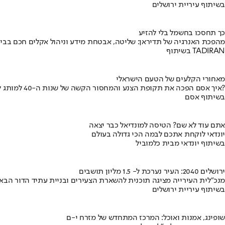
בשיתוף עיריית ירושלים
כך תחסכו בחשמל בלי להזיע
מהפכת האנרגיה של תדיראן: שליטה, אבטחת מידע וניהול אקלים חכם בבי
בשיתוף TADIRAN
מאחורי הקלעים של הטעם הישראלי
איך אסם הפכה את תקופת הצנע והמחסור הקשה של שנות ה-40 למותג לאומי?
בשיתוף אסם
אתם עוד לא שם? הטיסה למונדיאל כבר יצאה
יונדאי לוקחת אתכם לבמה הכי גדולה בעולם
בשיתוף יונדאי מבית כלמוביל
ירושלים 2040: העיר נערכת ל- 1.5 מליון תושבים
מנכ"לית העירייה מציגה תוכנית להשארת הצעירים ובניית עתיד הדור הבא
בשיתוף עיריית ירושלים
שופינג, אמנות ואוכל: המרכז המתחדש של מזרח י-ם