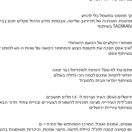
כך תחסכו בחשמל בלי להזיע
מהפכת האנרגיה של תדיראן: שליטה, אבטחת מידע וניהול אקלים חכם בבי
בשיתוף TADIRAN
מאחורי הקלעים של הטעם הישראלי
איך אסם הפכה את תקופת הצנע והמחסור הקשה של שנות ה-40 למותג לאומי?
בשיתוף אסם
אתם עוד לא שם? הטיסה למונדיאל כבר יצאה
יונדאי לוקחת אתכם לבמה הכי גדולה בעולם
בשיתוף יונדאי מבית כלמוביל
ירושלים 2040: העיר נערכת ל- 1.5 מליון תושבים
מנכ"לית העירייה מציגה תוכנית להשארת הצעירים ובניית עתיד הדור הבא
בשיתוף עיריית ירושלים
שופינג, אמנות ואוכל: המרכז המתחדש של מזרח י-ם
קפיצה קטנה לחו"ל: טיילת חדשה, מיצגי אמנות, וכיכרות משופצות בהשקעה של 100 מיליון ₪