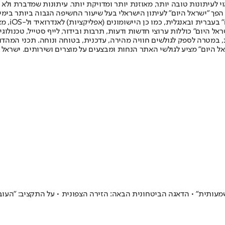
לעיתונות טובה יותר, מאוזנת יותר ומדויקת יותר. עיתונות שמדברת ולא צ
שלום. המהדורה המודפסת הראשונה פורסמה ב-30 ביולי 2007, וב-2010 הפך "ישראל היום" לעיתון הישראלי בעל שי
לחמנוביץ,
ל היום" כוללות ערוצי חדשות ודעות, תרבות ובידור, לייף סטייל, טכנולוגיה
ברית, במטרה לספק לגולשים חוויה מהירה, עדכנית, בטוחה ונוחה. תכני המה
ל היום" מציע לגולשי האתר הנחות ומבצעים על מוצרים ושירותים. ישראל 
שמעותית" • הדאגה הביטחונית הבאה: הזירה הצפונית • על התקציב: "העו