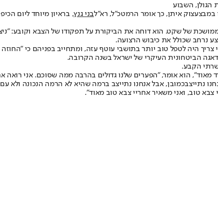
 הגולן, השבוע
 במבצע
צוק איתן, כך אומר הרמטכ"ל, רא"ל
בני גנץ
, בראיון מיוחד ליום הכי
כת של שקט. הוא דוחה את הביקורת על תפקודו של הצבא וקובע: "ניצחנו
בצע נרחב שכולל את כיבוש הרצועה.
צריך היה לטפל טוב יותר בתושבי עוטף עזה, ומתחייב בפניהם כי "החוזה ע
הדאגה הביטחונית העיקרי של ישראל בשנה הקרובה.
שרתי הקבע.
 מאוד", הוא אומר, "הפערים שלנו גדולים בהרבה ממה שסוכם. אני רואה 
כמובן, אבל אנחנו נתייצב ברמה שהיא לא הרמה הנכונה ולא עם 
צבא טוב, ואני משאיר אחריי צבא טוב מאוד".