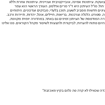
ועקת. עיתונות אמינה, אובייקטיבית ועניינית. עיתונות אחרת וללא
עור החשיפה הגבוה ביותר בימי חול. מו"ל העיתון היא ד"ר מרים אדלסון. העורך הראשי הוא עמר
 והעורך המייסד הוא עמוס רגב. אתרי האינטרנט של "ישראל היום" בעברית ובאנגלית, כמו כן היישומונים (אפליקציות) לאנדרואיד ול-iOS, מציגים חדשות מסביב לשעון, תוכן בלעדי, מבזקים ועדכונים, ניתוחים
, ספורט, כלכלה וצרכנות, בריאות, חיילים, אוכל, יהדות, תיירות ורכב.
דורה המודפסת של העיתון זמינים גם באתר, במהדורה יומית מקוונת,
היום פתוח להערות, לביקורת ולהצעות לשיפור מקהל הקוראים. פנו אלינו
בדה שכאילו לא קרה פה כלום בקיץ מאכזבת"