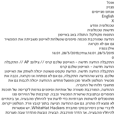
אוכל
מגזין
אנחנו מגייסים
English
X
טכנולוגיה ומדע
חדשות טכנולוגיה
התפוח מקולקל: התגלה באג באייפון
הודעה שמורכבת מכמה סימנים שנשלחת לאייפון משביתה את המכשיר
גם אם לא נקראה
אילן גטניו
28/5/2015, 16:01
,עודכן
28/5/2015, 16:01
0
התקבלה הודעה חדשה - האייפון שלכם קרס // צילום: AP // התקבלה
הודעה חדשה - האייפון שלכם קרס
התקבלה הודעה חדשה. הודעת טקסט פשוטה יכולה לשתק את האייפון
שלכם. ברגע שההודעה התקבלה, גם אם לא נפתחה או נקראה, נכבה את
מכשיר הטלפון ולאחר מכן מופעל מחדש. ההודעה יכולה לכבות גם את
מחשבי הלוח של החברה.
ההודעה, המורכבת משורה של אותיות וסימנים גורמת לקריסה של תוכנת
המסרים ובתגובת שרשרת המכשיר נכבה. קורבנות של הווירוס פנו
מתוסכלים לרשתות חברתיות כדי לדעת איך להיחלץ מהבעיה, אך בינתיים
לא נמצא לה פתרון. גם אם ההודעה הגיעה בתוך קובץ וורד, הטלפון יקרוס.
לדברי שרון נימירובסקי מחברת WhiteHat Hackers, יש אפשרות
להיחלץ מהבעיה, אך הדרך מורכבת. הבעיה נובעת מהדרך שבה מערכת