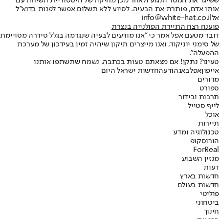
ששיגר את המסר הנגוע ולאחר מכן מחיקה של היסטוריית השיחה עם
אותו אדם, פותרת את הבעיה. לסיוע ללא תשלום אפשר לפנות בדוא"ל
אל
info@white-hat.co.il
פוענח רצח התיירת הפולנייה בנצרת
דובר מטעם אפל אמר כי "אנו מודעים לבעיה שנגרמה בגלל סידרה מסויימת
של סימני יוניקוד, ואנו מייצרים תיקון שיהיה זמין בעידכון של מערכת
ההפעלה".
טעינו? נתקן! אם מצאתם טעות בכתבה, נשמח שתשתפו אותנו
אייפון
אפל
באג
הודעה
חדשות ישראל היום
מדורים
ספורט
תרבות ובידור
לייף סטייל
אוכל
תיירות
טכנולוגיה ומדע
הורוסקופ
ForReal
מגזין השבוע
דעות
חדשות בארץ
חדשות בעולם
פוליטי
ביטחוני
חינוך