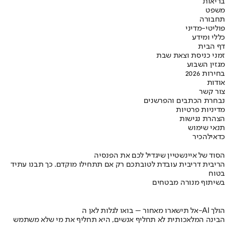
בריאות
משפט
תחבורה
פוליטי-מדיני
כללי ומידע
דף הבית
זמני כניסת וצאת שבת
מגזין השבוע
בחירות 2026
אודות
צור קשר
נבחרת הכתבים והפרשנים
מדיניות פרטיות
הצהרת נגישות
תנאי שימוש
כדאי
להכיר
הסוד של איינשטיין שיגדיל לכם את הפנסיה
הריבית דריבית עובדת לטובתכם רק אם תתחילו מוקדם. כך תבנו עתיד
בטוח
בשיתוף מנורה מבטחים
אל תישארו מאחור – בואו לגלות לאן ה-AI הולך
הבינה המלאכותית לא תחליף אנשים, היא תחליף את מי שלא משתמש