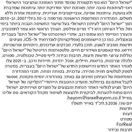
"ישראל היום" הוא גוף תקשורת שנוסד מתוך האמונה שהציבור הישראלי
ראוי לעיתונות טובה יותר, מאוזנת יותר ומדויקת יותר. עיתונות שמדברת
ולא צועקת. עיתונות אמינה, אובייקטיבית ועניינית. עיתונות אחרת וללא
תשלום. המהדורה המודפסת הראשונה פורסמה ב-30 ביולי 2007, וב-2010
הפך "ישראל היום" לעיתון הישראלי בעל שיעור החשיפה הגבוה ביותר בימי
חול. מו"ל העיתון היא ד"ר מרים אדלסון. העורך הראשי הוא עמר לחמנוביץ,
והעורך המייסד הוא עמוס רגב. אתרי האינטרנט של "ישראל היום" בעברית
ובאנגלית, כמו כן היישומונים (אפליקציות) לאנדרואיד ול-iOS, מציגים
חדשות מסביב לשעון, תוכן בלעדי, מבזקים ועדכונים, ניתוחים ופרשנויות,
וידיאו, פודקאסטים ושידורים חיים. פלטפורמות הדיגיטל של "ישראל היום"
כוללות ערוצי חדשות ודעות, תרבות ובידור, לייף סטייל, טכנולוגיה, ספורט,
כלכלה וצרכנות, בריאות, חיילים, אוכל, יהדות, תיירות ורכב. ב-2021 עלו
לאוויר האתר החדש והיישומון החדש של "ישראל היום" בעברית, במטרה
לספק לגולשים חוויה מהירה, עדכנית, בטוחה ונוחה. תכני המהדורה
המודפסת של העיתון זמינים גם באתר, במהדורה יומית מקוונת, ואפשר
לקבל אותם גם בניוזלטר. מועדון ההטבות הייחודי "הקליקה של ישראל
היום" מציע לגולשי האתר הנחות ומבצעים על מוצרים ושירותים. ישראל
היום פתוח להערות, לביקורת ולהצעות לשיפור מקהל הקוראים. פנו אלינו
במייל hayom@israelhayom.co.il.
יום שני, 11.5.2026
כ"ד באייר תשפ"ו
חדשות
דעות
ספורט
ForReal
תרבות ובידור