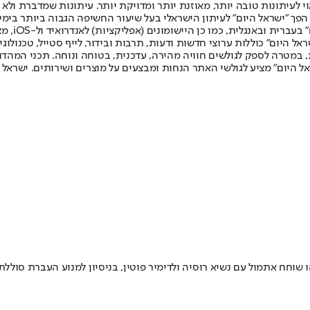
לעיתונות טובה יותר, מאוזנת יותר ומדויקת יותר. עיתונות שמדברת ולא צ
שלום. המהדורה המודפסת הראשונה פורסמה ב-30 ביולי 2007, וב-2010 הפך "ישראל היום" לעיתון הישראלי בעל שי
לחמנוביץ,
ל היום" כוללות ערוצי חדשות ודעות, תרבות ובידור, לייף סטייל, טכנולוגיה
ברית, במטרה לספק לגולשים חוויה מהירה, עדכנית, בטוחה ונוחה. תכני המה
ל היום" מציע לגולשי האתר הנחות ומבצעים על מוצרים ושירותים. ישראל 