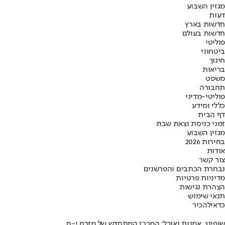
מגזין השבוע
דעות
חדשות בארץ
חדשות בעולם
פוליטי
ביטחוני
חינוך
בריאות
משפט
תחבורה
פוליטי-מדיני
כללי ומידע
דף הבית
זמני כניסת וצאת שבת
מגזין השבוע
בחירות 2026
אודות
צור קשר
נבחרת הכתבים והפרשנים
מדיניות פרטיות
הצהרת נגישות
תנאי שימוש
כדאי
להכיר
שופינג, אמנות ואוכל: המרכז המתחדש של מזרח י-ם