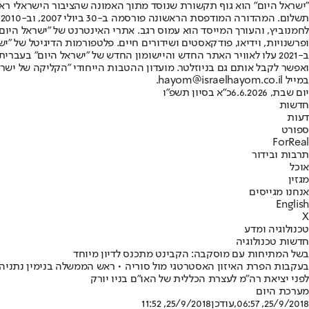
"ישראל היום" הוא גוף תקשורת שנוסד מתוך האמונה שהציבור הישראלי ראוי 
ת
ופרשנויות, וידיאו, פודקאסטים ושידורים חיים. פלטפורמות הדיגיטל של "ישרא
ב-2021 עלו לאוויר האתר החדש והיישומון החדש של "ישראל היום" בע
ואפשר לקבל אותם גם בניוזלטר. מועדון ההטבות הייחודי "הקליקה של ישרא
במייל hayom@israelhayom.co.il.
יום שבת, 6.6.2026
כ"א בסיון תשפ"ו
חדשות
דעות
ספורט
ForReal
תרבות ובידור
אוכל
מגזין
אנחנו מגייסים
English
X
טכנולוגיה ומדע
חדשות טכנולוגיה
בשל המתיחות עם מוסקבה: הקבינט מתכנס לדיון מיוחד
לפני יציאת רה"מ לעצרת הכללית של האו"ם בניו יורק
מערכת היום
25/9/2018, 06:57
,עודכן
25/9/2018, 11:52