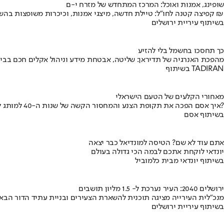
שופינג, אמנות ואוכל: המרכז המתחדש של מזרח י-ם
קפיצה קטנה לחו"ל: טיילת חדשה, מיצגי אמנות, וכיכרות משופצות בהשקעה של 100 מיליון ₪
בשיתוף עיריית ירושלים
כך תחסכו בחשמל בלי להזיע
מהפכת האנרגיה של תדיראן: שליטה, אבטחת מידע וניהול אקלים חכם בבי
בשיתוף TADIRAN
מאחורי הקלעים של הטעם הישראלי
איך אסם הפכה את תקופת הצנע והמחסור הקשה של שנות ה-40 למותג לאומי?
בשיתוף אסם
אתם עוד לא שם? הטיסה למונדיאל כבר יצאה
יונדאי לוקחת אתכם לבמה הכי גדולה בעולם
בשיתוף יונדאי מבית כלמוביל
ירושלים 2040: העיר נערכת ל- 1.5 מליון תושבים
מנכ"לית העירייה מציגה תוכנית להשארת הצעירים ובניית עתיד הדור הבא
בשיתוף עיריית ירושלים