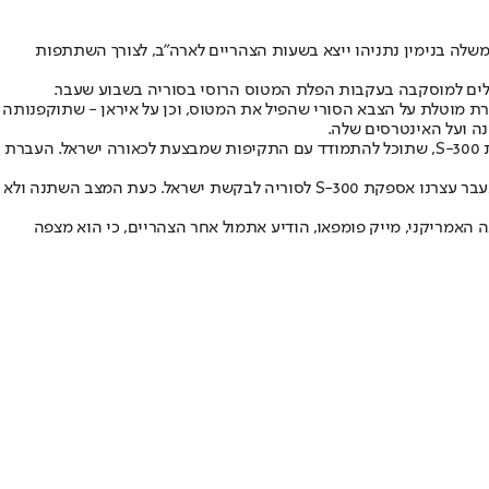
משלה בנימין נתניהו ייצא בשעות הצהריים לארה"ב, לצורך השתתפות
שלים למוסקבה בעקבות הפלת המטוס הרוסי בסוריה בשבוע שעבר.
 מוטלת על הצבא הסורי שהפיל את המטוס, וכן על איראן - שתוקפנותה
נה ועל האינטרסים שלה.
בעקבות הפלת המטוס, המשבר עם רוסיה החריף, לאחר ששר ההגנה הרוסי סרגיי שויגו הודיע כי רוסיה תעביר לסוריה את מערכת הטילים המתקדמת S-300, שתוכל להתמודד עם התקיפות שמבצעת לכאורה ישראל. העברת
העברת המערכת המתקדמת, שנמצאת גם בידי איראן, למשטרו של אסד - עלתה לדיון לאורך השנים, אולם היא לא יצאה לפועל בשל לחץ מצד ישראל. "בעבר עצרנו אספקת S-300 לסוריה לבקשת ישראל. כעת המצב השתנה ולא
ה האמריקני, מייק פומפאו, הודיע אתמול אחר הצהריים, כי הוא מצפה