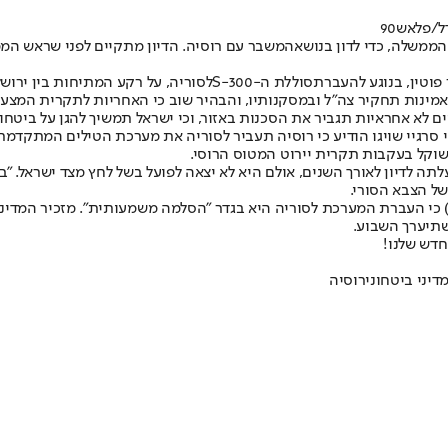
ל/פלאש90
המשבר עם רוסיה
. הדיון מתקיים לפני שראש המ
פוטין, בנוגע להעברת
סוללת ה-S-300
לסוריה, על רקע המתיחות בין ירו
נות תחקיר צה"ל ובמסקנותיו, והבהיר שוב כי האחריות לתקרית המצערת
 לא אחראיות תגביר את הסכנות באזור, וכי ישראל תמשיך להגן על ביטחו
שוקל בעקבות תקרית יירוט המטוס הרוסי.
של הצבא הסורי.
שני) כי העברת המערכת לסוריה היא בגדר "הסלמה משמעותית". מזכיר המדינ
שתיערך השבוע.
חדש שלנו
!
דיני ביטחוני
רוסיה