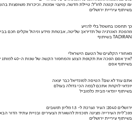
קפיצה קטנה לחו"ל: טיילת חדשה, מיצגי אמנות, וכיכרות משופצות בהשקעה של 100 מיליון ₪
בשיתוף עיריית ירושלים
כך תחסכו בחשמל בלי להזיע
מהפכת האנרגיה של תדיראן: שליטה, אבטחת מידע וניהול אקלים חכם בבי
בשיתוף TADIRAN
מאחורי הקלעים של הטעם הישראלי
איך אסם הפכה את תקופת הצנע והמחסור הקשה של שנות ה-40 למותג לאומי?
בשיתוף אסם
אתם עוד לא שם? הטיסה למונדיאל כבר יצאה
יונדאי לוקחת אתכם לבמה הכי גדולה בעולם
בשיתוף יונדאי מבית כלמוביל
ירושלים 2040: העיר נערכת ל- 1.5 מליון תושבים
מנכ"לית העירייה מציגה תוכנית להשארת הצעירים ובניית עתיד הדור הבא
בשיתוף עיריית ירושלים