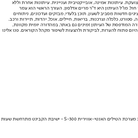
ועקת. עיתונות אמינה, אובייקטיבית ועניינית. עיתונות אחרת וללא
עור החשיפה הגבוה ביותר בימי חול. מו"ל העיתון היא ד"ר מרים אדלסון. העורך הראשי הוא עמר
 והעורך המייסד הוא עמוס רגב. אתרי האינטרנט של "ישראל היום" בעברית ובאנגלית, כמו כן היישומונים (אפליקציות) לאנדרואיד ול-iOS, מציגים חדשות מסביב לשעון, תוכן בלעדי, מבזקים ועדכונים, ניתוחים
, ספורט, כלכלה וצרכנות, בריאות, חיילים, אוכל, יהדות, תיירות ורכב.
דורה המודפסת של העיתון זמינים גם באתר, במהדורה יומית מקוונת,
היום פתוח להערות, לביקורת ולהצעות לשיפור מקהל הקוראים. פנו אלינו
בעקבות הפרת האיזון האסטרטגי מול סוריה • ראש הממשלה בנימין נתניהו שוחח אתמול עם נשיא רוסיה ולדימיר פוטין, בניסיון למנוע העברת סוללת מערכת הטילים האנטי-אווירית S-300 • ישיבת הקבינט מתרחשת שעות