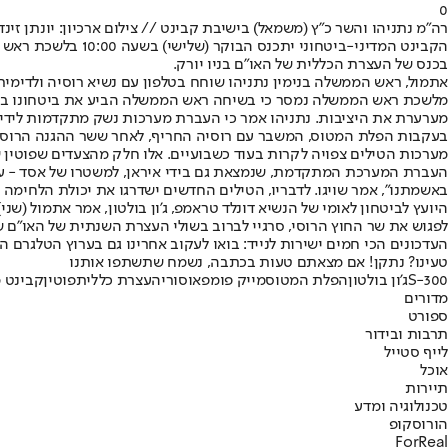
0
רה"מ נתניהו והשר כ"ץ (משמאל) בישיבת קבינט // צילום ארכיון: יונתן זינד
הקבינט המדיני-ביטחוני יתכנס הבוקר (שלישי) בשעה 10:00 בלשכת ראש הממשלה, כדי לדון בנושא
בכנס של העצרת הכללית של האו"ם בניו יורק.
אתמול, ראש הממשלה בנימין נתניהו שוחח בטלפון עם נשיא רוסיה ולדימיר 
מלשכת ראש הממשלה נמסר כי בשיחה ראש הממשלה הביע את ביטחונו באמי
מערערת את היציבות. נתניהו אמר כי העברת מערכות נשק מתקדמות לידיים
מערכות הטילים צפויה לקרות בעוד כשבועיים. אלו חלק מהצעדים שפוטין 
באשמתנו", אמר שויגו. לדבריו, הטילים החדשים ישדרגו את יכולת הלחימה 
היועץ לביטחון לאומי של הנשיא דונלד טראמפ, ג'ון בולטון, אמר אתמול (
לפגוש את שר החוץ הרוסי, סרגיי לברוב בשולי העצרת השנתית של האו"ם 
העדכונים הכי חמים ישירות לנייד: בואו לעקוב אחרינו גם בערוץ הטלגרם ה
טעינו? נתקן! אם מצאתם טעות בכתבה, נשמח שתשתפו אותנו
S-300
ג'ון בולטון
הפלת המטוס
מייק פומפאו
סוריה
עצרת כללית
פוטין
קבינט מ
מדורים
ספורט
תרבות ובידור
לייף סטייל
אוכל
תיירות
טכנולוגיה ומדע
הורוסקופ
ForReal